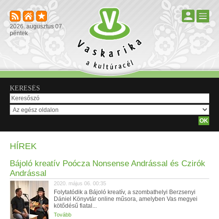
2026. augusztus 07.
péntek
KERESÉS
HÍREK
Bájoló kreatív Poócza Nonsense Andrással és Czirók
Andrással
2020. május 06. 00:35
Folytatódik a Bájoló kreatív, a szombathelyi Berzsenyi
Dániel Könyvtár online műsora, amelyben Vas megyei
kötődésű fiatal...
Tovább