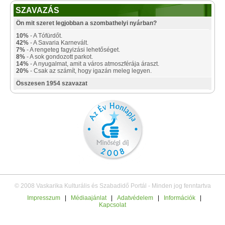
SZAVAZÁS
Ön mit szeret legjobban a szombathelyi nyárban?
10%
- A Tófürdőt.
42%
- A Savaria Karnevált.
7%
- A rengeteg fagyizási lehetőséget.
8%
- A sok gondozott parkot.
14%
- A nyugalmat, amit a város atmoszférája áraszt.
20%
- Csak az számít, hogy igazán meleg legyen.
Összesen 1954 szavazat
© 2008 Vaskarika Kulturális és Szabadidő Portál - Minden jog fenntartva
Impresszum
|
Médiaajánlat
|
Adatvédelem
|
Információk
|
Kapcsolat