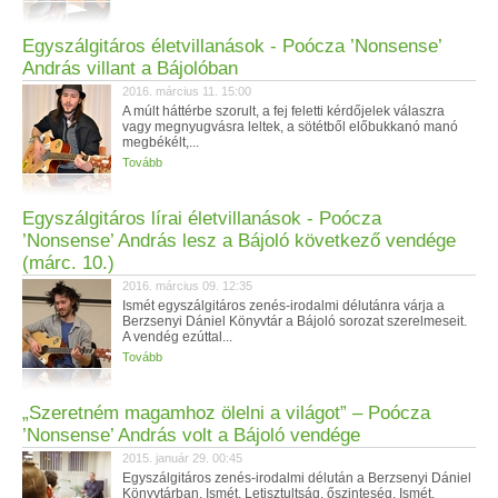
Egyszálgitáros életvillanások - Poócza ’Nonsense’
András villant a Bájolóban
2016. március 11. 15:00
A múlt háttérbe szorult, a fej feletti kérdőjelek válaszra
vagy megnyugvásra leltek, a sötétből előbukkanó manó
megbékélt,...
Tovább
Egyszálgitáros lírai életvillanások - Poócza
’Nonsense’ András lesz a Bájoló következő vendége
(márc. 10.)
2016. március 09. 12:35
Ismét egyszálgitáros zenés-irodalmi délutánra várja a
Berzsenyi Dániel Könyvtár a Bájoló sorozat szerelmeseit.
A vendég ezúttal...
Tovább
„Szeretném magamhoz ölelni a világot” – Poócza
’Nonsense’ András volt a Bájoló vendége
2015. január 29. 00:45
Egyszálgitáros zenés-irodalmi délután a Berzsenyi Dániel
Könyvtárban. Ismét. Letisztultság, őszinteség. Ismét.