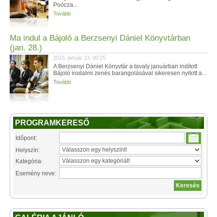
Poócza...
Tovább
Ma indul a Bájoló a Berzsenyi Dániel Könyvtárban
(jan. 28.)
2015. január 13. 00:25
A Berzsenyi Dániel Könyvtár a tavaly januárban indított
Bájoló irodalmi zenés barangolásával sikeresen nyitott a...
Tovább
PROGRAMKERESŐ
Időpont:
Helyszín:
Kategória:
Esemény neve: