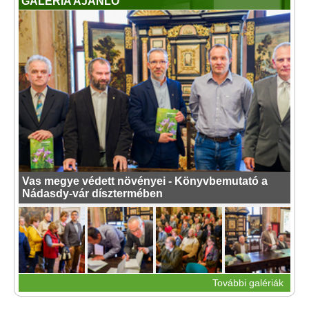
GALÉRIA AJÁNLÓ
Vas megye védett növényei - Könyvbemutató a
Nádasdy-vár dísztermében
További galériák