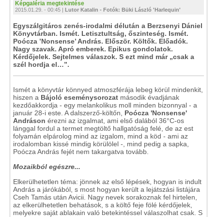
Képgaléria megtekintése
2015.01.29. - 00:45 |
Lutor Katalin - Fotók: Büki László 'Harlequin'
Egyszálgitáros zenés-irodalmi délután a Berzsenyi Dániel
Könyvtárban. Ismét. Letisztultság, őszinteség. Ismét.
Poócza ’Nonsense’ András. Először. Költők. Előadók.
Nagy szavak. Apró emberek. Epikus gondolatok.
Kérdőjelek. Sejtelmes válaszok. S ezt mind már „csak a
szél hordja el…”.
Ismét a könyvtár könnyed atmoszférája lebeg körül mindenkit,
hiszen a
Bájoló eseménysorozat
második évadjának
kezdőakkordja - egy melankolikus moll minden bizonnyal - a
január 28-i este. A dalszerző-költőn,
Poócza 'Nonsense'
Andráson
érezni az izgalmat, ami első dalából 36°C-os
lánggal fordul a termet megtöltő hallgatóság felé, de az est
folyamán elpárolog mind az izgalom, mind a köd - ami az
irodalomban kissé mindig körülölel -, mind pedig a sapka,
Poócza András fejét nem takargatva tovább.
Mozaikból egészre...
Elkerülhetetlen téma: jönnek az első lépések, hogyan is indult
András a járókából, s most hogyan került a lejátszási listájára
Cseh Tamás után Avicii. Nagy nevek sorakoznak fel hirtelen,
az elkerülhetetlen behatások, s a költő feje fölé kérdőjelek,
melyekre saját ablakain való betekintéssel válaszolhat csak. S