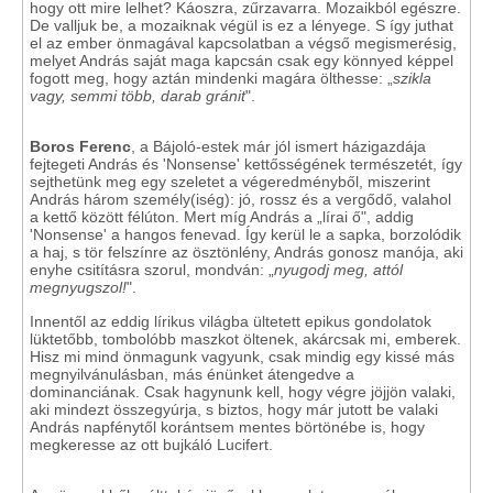
hogy ott mire lelhet? Káoszra, zűrzavarra. Mozaikból egészre.
De valljuk be, a mozaiknak végül is ez a lényege. S így juthat
el az ember önmagával kapcsolatban a végső megismerésig,
melyet András saját maga kapcsán csak egy könnyed képpel
fogott meg, hogy aztán mindenki magára ölthesse: „
szikla
vagy, semmi több, darab gránit
".
Boros Ferenc
, a Bájoló-estek már jól ismert házigazdája
fejtegeti András és 'Nonsense' kettősségének természetét, így
sejthetünk meg egy szeletet a végeredményből, miszerint
András három személy(iség): jó, rossz és a vergődő, valahol
a kettő között félúton. Mert míg András a „lírai ő", addig
'Nonsense' a hangos fenevad. Így kerül le a sapka, borzolódik
a haj, s tör felszínre az ösztönlény, András gonosz manója, aki
enyhe csitításra szorul, mondván: „
nyugodj meg, attól
megnyugszol!
".
Innentől az eddig lírikus világba ültetett epikus gondolatok
lüktetőbb, tombolóbb maszkot öltenek, akárcsak mi, emberek.
Hisz mi mind önmagunk vagyunk, csak mindig egy kissé más
megnyilvánulásban, más énünket átengedve a
dominanciának. Csak hagynunk kell, hogy végre jöjjön valaki,
aki mindezt összegyúrja, s biztos, hogy már jutott be valaki
András napfénytől korántsem mentes börtönébe is, hogy
megkeresse az ott bujkáló Lucifert.