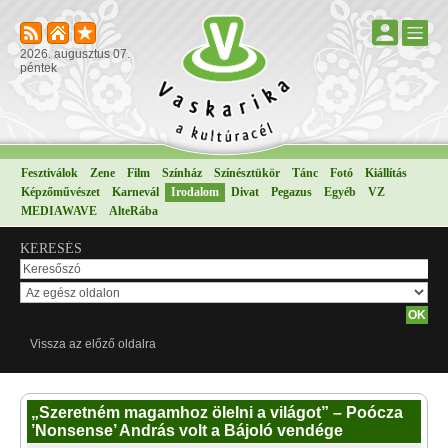
2026. augusztus 07.
péntek
Fesztiválok
Zene
Film
Színház
Színésztükör
Tánc
Fotó
Kiállítás
Képzőművészet
Karnevál
Irodalom
Divat
Pegazus
Egyéb
VZ
MEDIAWAVE
AlteRába
KERESÉS
Vissza az előző oldalra
„Szeretném magamhoz ölelni a világot” – Poócza
’Nonsense’ András volt a Bájoló vendége