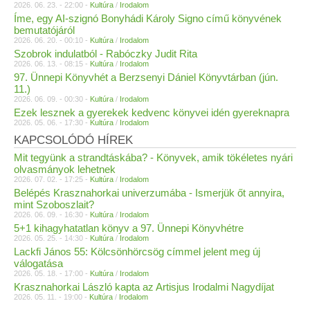
2026. 06. 23. - 22:00 -
Kultúra
/
Irodalom
Íme, egy AI-szignó Bonyhádi Károly Signo című könyvének
bemutatójáról
2026. 06. 20. - 00:10 -
Kultúra
/
Irodalom
Szobrok indulatból - Rabóczky Judit Rita
2026. 06. 13. - 08:15 -
Kultúra
/
Irodalom
97. Ünnepi Könyvhét a Berzsenyi Dániel Könyvtárban (jún.
11.)
2026. 06. 09. - 00:30 -
Kultúra
/
Irodalom
Ezek lesznek a gyerekek kedvenc könyvei idén gyereknapra
2026. 05. 06. - 17:30 -
Kultúra
/
Irodalom
KAPCSOLÓDÓ HÍREK
Mit tegyünk a strandtáskába? - Könyvek, amik tökéletes nyári
olvasmányok lehetnek
2026. 07. 02. - 17:25 -
Kultúra
/
Irodalom
Belépés Krasznahorkai univerzumába - Ismerjük őt annyira,
mint Szoboszlait?
2026. 06. 09. - 16:30 -
Kultúra
/
Irodalom
5+1 kihagyhatatlan könyv a 97. Ünnepi Könyvhétre
2026. 05. 25. - 14:30 -
Kultúra
/
Irodalom
Lackfi János 55: Kölcsönhörcsög címmel jelent meg új
válogatása
2026. 05. 18. - 17:00 -
Kultúra
/
Irodalom
Krasznahorkai László kapta az Artisjus Irodalmi Nagydíjat
2026. 05. 11. - 19:00 -
Kultúra
/
Irodalom