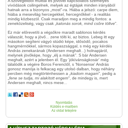
A szövegekből múlttal és jövővel kapcsolatos személyes
vívódások csilingelnek, melyek az égtájak minden irányából
hatnak arra a bizonyos „most"-ra. Hiába a jelszó: carpe diem,
hiába a mesevilág hercegekkel, hercegnőkkel - a realitás
mindig közbeszól. Csak maradjon meg a mindig fontos: a
zeneközeliség, vagy csak „
katonás sorok, mind csőre töltve
".
Ez már előrevetíti a végsőkre maradt sablonos kérdés
válaszát, hogy a jövő... zene tölti ki, az biztos. Lebeg itt egy
másokon segíteni vágyó stúdió képe, idősödő, pocakos
hangmérnökkel, sármos kopaszsággal, s még egy kérdés
András zenekarának (Andersen meghalt...) holnapjáról,
melynek jövőképe, hogy „élj a mának". S bár Andersen
meghalt, azért a jelenben él. Egy 'jókívánságkosár' még
tálalódik a végére Boros Ferenctől, s 'Nonsense' András
gonosz manója is felkacag egy utolsó dalban, hogy néhány
percben még megtörténhessen a „
kiadom magam
", pedig a
„
fene se tudja, mi alakított engem
", de mindegy is, mert
Andersen meghalt, nincs mese...
Nyomtatás
Küldés e-mailben
Az oldal tetejére