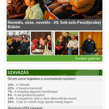
Nevetés, sírás, nevetés - XII. Sok-szín-Feszt(ecske)
Bükön
További galériák
SZAVAZÁS
Ön mit szeret legjobban a szombathelyi nyárban?
10%
- A Tófürdőt.
42%
- A Savaria Karnevált.
7%
- A rengeteg fagyizási lehetőséget.
8%
- A sok gondozott parkot.
14%
- A nyugalmat, amit a város atmoszférája áraszt.
20%
- Csak az számít, hogy igazán meleg legyen.
Összesen 1954 szavazat