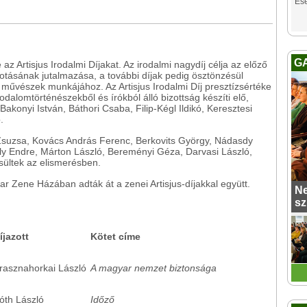
Es
G
az Artisjus Irodalmi Díjakat. Az irodalmi nagydíj célja az előző
otásának jutalmazása, a további díjak pedig ösztönzésül
 művészek munkájához. Az Artisjus Irodalmi Díj presztízsértéke
odalomtörténészekből és írókból álló bizottság készíti elő,
akonyi István, Báthori Csaba, Filip-Kégl Ildikó, Keresztesi
.
Zsuzsa, Kovács András Ferenc, Berkovits György, Nádasdy
ly Endre, Márton László, Bereményi Géza, Darvasi László,
sültek az elismerésben.
ar Zene Házában adták át a zenei Artisjus-díjakkal együtt.
Ne
sz
íjazott
Kötet címe
rasznahorkai László
A magyar nemzet biztonsága
óth László
Időző