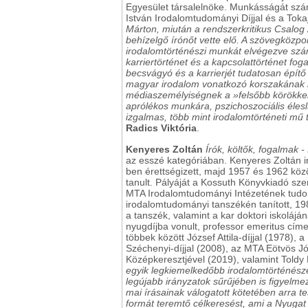
Egyesület társalelnöke. Munkásságát számos
István Irodalomtudományi Díjjal és a Tokaji
Márton, miután a rendszerkritikus Csalog
behízelgő írónőt vette elő. A szövegközpon
irodalomtörténészi munkát elvégezve számba
karriertörténet és a kapcsolattörténet fo
becsvágyó és a karrierjét tudatosan építő 
magyar irodalom vonatkozó korszakának há
médiaszemélyiségnek a
»
felsőbb körökke
aprólékos munkára, pszichoszociális élesl
izgalmas, több mint irodalomtörténeti mű
Radics Viktória
.
Kenyeres Zoltán
Írók, költők, fogalmak 
az esszé kategóriában. Kenyeres Zoltán i
ben érettségizett, majd 1957 és 1962 kö
tanult. Pályáját a Kossuth Könyvkiadó sz
MTA Irodalomtudományi Intézetének tudom
irodalomtudományi tanszékén tanított, 19
a tanszék, valamint a kar doktori iskoláj
nyugdíjba vonult, professor emeritus címe
többek között József Attila-díjjal (1978),
Széchenyi-díjjal (2008), az MTA Eötvös 
Középkeresztjével (2019), valamint Toldy 
egyik legkiemelkedőbb irodalomtörténésze, 
legújabb irányzatok sűrűjében is figyelm
mai írásainak válogatott kötetében arra te
formát teremtő célkeresést, ami a Nyugat 