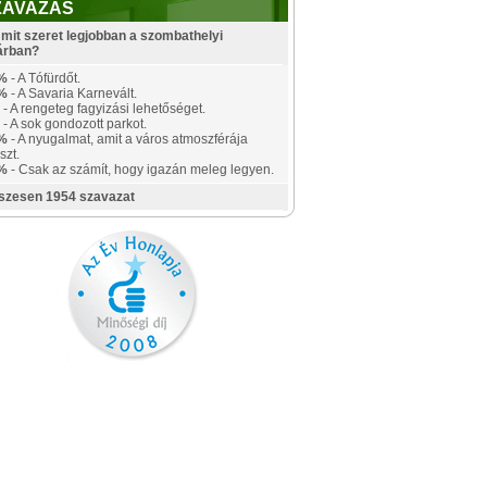
ZAVAZÁS
mit szeret legjobban a szombathelyi
árban?
%
- A Tófürdőt.
%
- A Savaria Karnevált.
- A rengeteg fagyizási lehetőséget.
- A sok gondozott parkot.
%
- A nyugalmat, amit a város atmoszférája
szt.
%
- Csak az számít, hogy igazán meleg legyen.
szesen 1954 szavazat