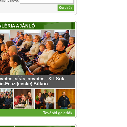
emény neve:
ALÉRIA AJÁNLÓ
vetés, sírás, nevetés - XII. Sok-
ín-Feszt(ecske) Bükön
További galériák