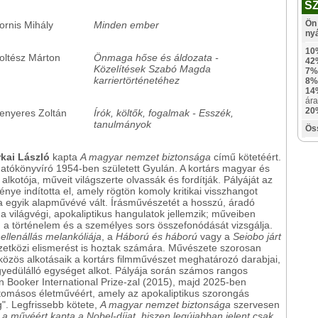
S
Ön 
ornis Mihály
Minden ember
ny
10
oltész Márton
Önmaga hőse és áldozata -
42
Közelítések Szabó Magda
7%
karriertörténetéhez
8%
14
ára
20
enyeres Zoltán
Írók, költők, fogalmak - Esszék,
tanulmányok
Ös
kai László
kapta
A magyar nemzet biztonsága
című kötetéért.
gatókönyvíró 1954-ben született Gyulán. A kortárs magyar és
lkotója, műveit világszerte olvassák és fordítják. Pályáját az
nye indította el, amely rögtön komoly kritikai visszhangot
a egyik alapművévé vált. Írásművészetét a hosszú, áradó
 a világvégi, apokaliptikus hangulatok jellemzik; műveiben
t, a történelem és a személyes sors összefonódását vizsgálja.
ellenállás melankóliája
, a
Háború és háború
vagy a
Seiobo járt
zetközi elismerést is hoztak számára. Művészete szorosan
 közös alkotásaik a kortárs filmművészet meghatározó darabjai,
gyedülálló egységet alkot. Pályája során számos rangos
an Booker International Prize-zal (2015), majd 2025-ben
látomásos életművéért, amely az apokaliptikus szorongás
g". Legfrissebb kötete,
A magyar nemzet biztonsága
szervesen
 a művéért kapta a Nobel-díjat, hiszen legújabban jelent csak