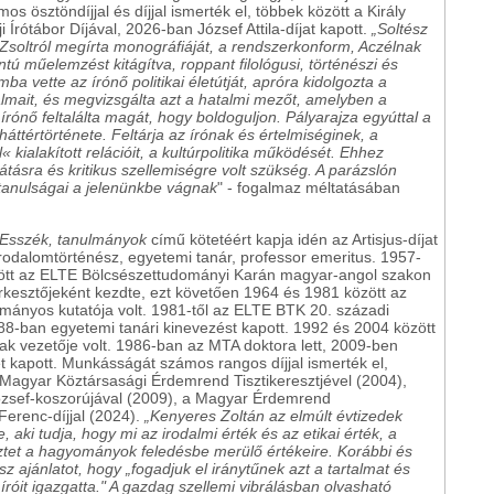
 ösztöndíjjal és díjjal ismerték el, többek között a Király
 Írótábor Díjával, 2026-ban József Attila-díjat kapott.
„Soltész
 Zsoltról megírta monográfiáját, a rendszerkonform, Aczélnak
tú műelemzést kitágítva, roppant filológusi, történészi és
 vette az írónő politikai életútját, apróra kidolgozta a
galmait, és megvizsgálta azt a hatalmi mezőt, amelyben a
írónő feltalálta magát, hogy boldoguljon. Pályarajza egyúttal a
ttértörténete. Feltárja az írónak és értelmiséginek, a
l
«
kialakított relációit, a kultúrpolitika működését. Ehhez
átásra és kritikus szellemiségre volt szükség. A parázslón
 tanulságai a jelenünkbe vágnak
" - fogalmaz méltatásában
- Esszék, tanulmányok
című kötetéért kapja idén az Artisjus-díjat
rodalomtörténész, egyetemi tanár, professor emeritus. 1957-
zött az ELTE Bölcsészettudományi Karán magyar-angol szakon
erkesztőjeként kezdte, ezt követően 1964 és 1981 között az
ányos kutatója volt. 1981-től az ELTE BTK 20. századi
88-ban egyetemi tanári kinevezést kapott. 1992 és 2004 között
ának vezetője volt. 1986-ban az MTA doktora lett, 2009-ben
t kapott. Munkásságát számos rangos díjjal ismerték el,
 a Magyar Köztársasági Érdemrend Tisztikeresztjével (2004),
József-koszorújával (2009), a Magyar Érdemrend
Ferenc-díjjal (2024).
„Kenyeres Zoltán az elmúlt évtizedek
aki tudja, hogy mi az irodalmi érték és az etikai érték, a
eztet a hagyományok feledésbe merülő értékeire. Korábbi és
sz ajánlatot, hogy „fogadjuk el iránytűnek azt a tartalmat és
íróit igazgatta." A gazdag szellemi vibrálásban olvasható