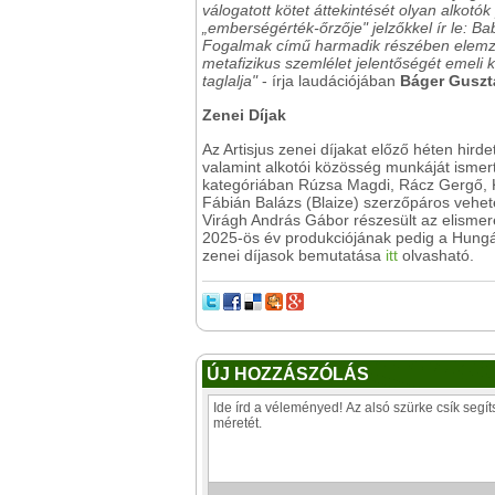
válogatott kötet áttekintését olyan alkotók
„emberségérték-őrzője" jelzőkkel ír le: Bab
Fogalmak című harmadik részében elemzé
metafizikus szemlélet jelentőségét emeli k
taglalja"
- írja laudációjában
Báger Guszt
Zenei Díjak
Az Artisjus zenei díjakat előző héten hird
valamint alkotói közösség munkáját ismerté
kategóriában Rúzsa Magdi, Rácz Gergő, 
Fábián Balázs (Blaize) szerzőpáros vehete
Virágh András Gábor részesült az elismeré
2025-ös év produkciójának pedig a Hungári
zenei díjasok bemutatása
itt
olvasható.
ÚJ HOZZÁSZÓLÁS