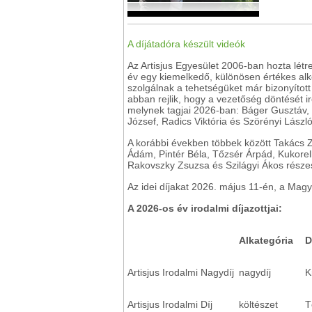
A díjátadóra készült videók
Az Artisjus Egyesület 2006-ban hozta létre 
év egy kiemelkedő, különösen értékes alk
szolgálnak a tehetségüket már bizonyított
abban rejlik, hogy a vezetőség döntését ir
melynek tagjai 2026-ban: Báger Gusztáv, B
József, Radics Viktória és Szörényi László
A korábbi években többek között Takács 
Ádám, Pintér Béla, Tőzsér Árpád, Kukorel
Rakovszky Zsuzsa és Szilágyi Ákos része
Az idei díjakat 2026. május 11-én, a Magy
A 2026-os év irodalmi díjazottjai:
Alkategória
D
Artisjus Irodalmi Nagydíj
nagydíj
K
Artisjus Irodalmi Díj
költészet
T