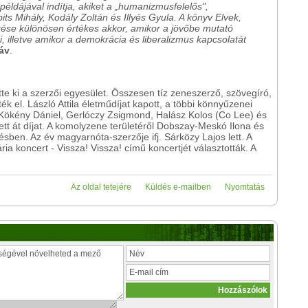
 példájával indítja, akiket a „humanizmusfelelős",
its Mihály, Kodály Zoltán és Illyés Gyula. A könyv Elvek,
se különösen értékes akkor, amikor a jövőbe mutató
i, illetve amikor a demokrácia és liberalizmus kapcsolatát
áv
.
ette ki a szerzői egyesület. Összesen tíz zeneszerző, szövegíró,
k el. László Attila életműdíjat kapott, a többi könnyűzenei
Kökény Dániel, Gerlóczy Zsigmond, Halász Kolos (Co Lee) és
tt át díjat. A komolyzene területéről Dobszay-Meskó Ilona és
sben. Az év magyarnóta-szerzője ifj. Sárközy Lajos lett. A
a koncert - Vissza! Vissza! című koncertjét választották. A
Az oldal tetejére
Küldés e-mailben
Nyomtatás