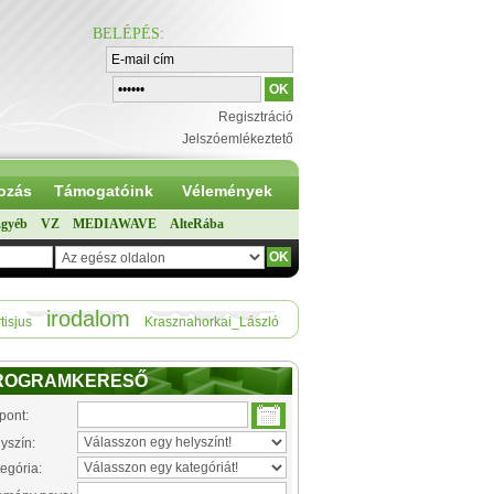
BELÉPÉS
:
Regisztráció
Jelszóemlékeztető
ozás
Támogatóink
Vélemények
gyéb
VZ
MEDIAWAVE
AlteRába
irodalom
tisjus
Krasznahorkai_László
ROGRAMKERESŐ
pont:
yszín:
egória: