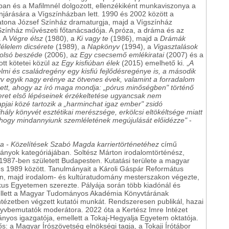
an és a Mafilmnél dolgozott, ellenzékiként munkaviszonya a
járására a Vígszínházban lett. 1990 és 2002 között a
 Katona József Színház dramaturgja, majd a Vígszínház
zínház művészeti főtanácsadója. A próza, a dráma és az
. A
Végre élsz
(1980), a
Ki vagy te
(1986), majd a
Drámák
félelem dicsérete
(1989), a
Napkönyv
(1994), a
Vigasztalások
olsó beszéde
(2006), az
Egy csecsemő emlékiratai
(2007) és a
tt kötetei közül az
Egy kisfiúban élek
(2015) emelhető ki. „
A
lmi és családregény egy kisfiú fejlődésregénye is, a második
yv egyik nagy erénye az ötvenes évek, valamint a forradalom
ett, ahogy az író maga mondja: „pórus minőségben" történő
meret első lépéseinek érzékeltetése ugyancsak nem
pjai közé tartozik a „harminchat igaz ember" zsidó
hály könyvét esztétikai merészsége, erkölcsi eltökéltsége miatt
tt, hogy mindannyiunk szemléletének megújulását előidézze"
-
 - Közelítések Szabó Magda karriertörténetéhez
című
lmányok kategóriájában. Soltész Márton irodalomtörténész,
 1987-ben született Budapesten. Kutatási területe a magyar
 és 1989 között. Tanulmányait a Károli Gáspár Református
n, majd irodalom- és kultúratudomány mesterszakon végezte,
ikus Egyetemen szerezte. Pályája során több kiadónál és
emellett a Magyar Tudományos Akadémia Könyvtárának
ntézetben végzett kutatói munkát. Rendszeresen publikál, hazai
nyvbemutatók moderátora. 2022 óta a Kertész Imre Intézet
yos igazgatója, emellett a Tokaj-Hegyalja Egyetem oktatója.
ős: a Magyar Írószövetség elnökségi tagja, a Tokaji Írótábor