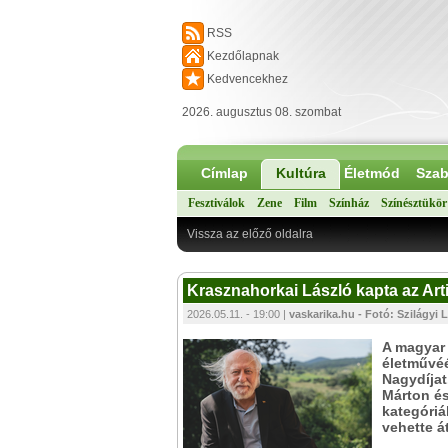
RSS
Kezdőlapnak
Kedvencekhez
2026. augusztus 08. szombat
Címlap
Kultúra
Életmód
Szab
Fesztiválok
Zene
Film
Színház
Színésztükör
Vissza az előző oldalra
Krasznahorkai László kapta az Arti
2026.05.11. - 19:00 |
vaskarika.hu - Fotó: Szilágyi 
A magyar 
életművéé
Nagydíjat
Márton és
kategóriá
vehette át