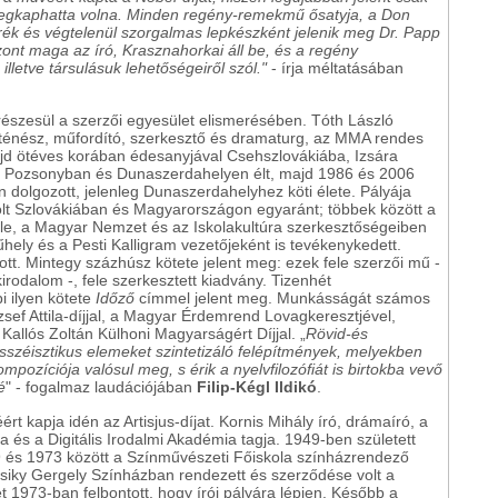
megkaphatta volna. Minden regény-remekmű ősatyja, a Don
orék és végtelenül szorgalmas lepkészként jelenik meg Dr. Papp
ont maga az író, Krasznahorkai áll be, és a regény
lletve társulásuk lehetőségeiről szól.
"
- írja méltatásában
részesül a szerzői egyesület elismerésében. Tóth László
történész, műfordító, szerkesztő és dramaturg, az MMA rendes
ajd ötéves korában édesanyjával Csehszlovákiába, Izsára
b Pozsonyban és Dunaszerdahelyen élt, majd 1986 és 2006
dolgozott, jelenleg Dunaszerdahelyhez köti élete. Pályája
lt Szlovákiában és Magyarországon egyaránt; többek között a
mle, a Magyar Nemzet és az Iskolakultúra szerkesztőségeiben
ely és a Pesti Kalligram vezetőjeként is tevékenykedett.
tt. Mintegy százhúsz kötete jelent meg: ezek fele szerzői mű -
rodalom -, fele szerkesztett kiadvány. Tizenhét
i ilyen kötete
Időző
címmel jelent meg. Munkásságát számos
ózsef Attila-díjjal, a Magyar Érdemrend Lovagkeresztjével,
Kallós Zoltán Külhoni Magyarságért Díjjal. „
Rövid-és
esszéisztikus elemeket szintetizáló felépítmények, melyekben
zíciója valósul meg, s érik a nyelvfilozófiát is birtokba vevő
é
" - fogalmaz laudációjában
Filip-Kégl Ildikó
.
ért kapja idén az Artisjus-díjat. Kornis Mihály író, drámaíró, a
és a Digitális Irodalmi Akadémia tagja. 1949-ben született
 és 1973 között a Színművészeti Főiskola színházrendező
siky Gergely Színházban rendezett és szerződése volt a
et 1973-ban felbontott, hogy írói pályára lépjen. Később a