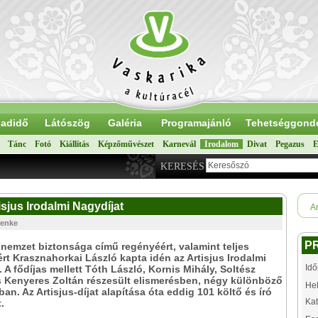
adidő
Látószög
Galéria
Programajánló
Tehetséggond
Tánc
Fotó
Kiállítás
Képzőművészet
Karnevál
Irodalom
Divat
Pegazus
E
KERESÉS
sjus Irodalmi Nagydíjat
Ar
Lenke
P
nemzet biztonsága című regényéért, valamint teljes
rt Krasznahorkai László kapta idén az Artisjus Irodalmi
Idő
. A fődíjas mellett Tóth László, Kornis Mihály, Soltész
 Kenyeres Zoltán részesült elismerésben, négy különböző
Hel
ban. Az Artisjus-díjat alapítása óta eddig 101 költő és író
Kat
.