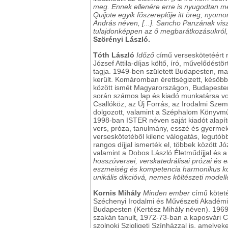
meg. Ennek ellenére erre is nyugodtan 
Quijote egyik főszereplője itt öreg, nyom
András néven, [...]. Sancho Panzának visz
tulajdonképpen az ő megbarátkozásukról, i
Szörényi László.
Tóth László
Időző
című verseskötetéért 
József Attila-díjas költő, író, művelődés
tagja. 1949-ben született Budapesten, m
került. Komáromban érettségizett, későb
között ismét Magyarországon, Budapesten 
során számos lap és kiadó munkatársa vo
Csallóköz, az Új Forrás, az Irodalmi Sze
dolgozott, valamint a Széphalom Könyvműh
1998-ban ISTER néven saját kiadót alapíto
vers, próza, tanulmány, esszé és gyermeki
verseskötetéből kilenc válogatás, legutóbb
rangos díjjal ismerték el, többek között J
valamint a Dobos László Életműdíjjal és a 
hosszúversei, verskatedrálisai prózai és 
eszmeiség és kompetencia harmonikus kompo
unikális dikcióvá, nemes költészeti modell
Kornis Mihály
Minden ember
című köteté
Széchenyi Irodalmi és Művészeti Akadémia 
Budapesten (Kertész Mihály néven). 1969
szakán tanult, 1972-73-ban a kaposvári C
szolnoki Szigligeti Színházzal is, amelyek