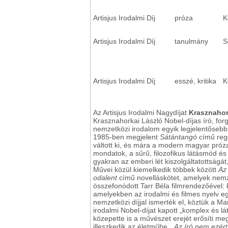
Artisjus Irodalmi Díj
próza
K
Artisjus Irodalmi Díj
tanulmány
S
Artisjus Irodalmi Díj
esszé, kritika
K
Az Artisjus Irodalmi Nagydíjat
Krasznahor
Krasznahorkai László Nobel-díjas író, for
nemzetközi irodalom egyik legjelentősebb a
1985-ben megjelent
Sátántangó
című regé
váltott ki, és mára a modern magyar próz
mondatok, a sűrű, filozofikus látásmód és
gyakran az emberi lét kiszolgáltatottságá
Művei közül kiemelkedik többek között
Az 
odalent
című novelláskötet, amelyek nem
összefonódott Tarr Béla filmrendezőével:
amelyekben az irodalmi és filmes nyelv e
nemzetközi díjjal ismerték el, köztük a M
irodalmi Nobel-díjat kapott „komplex és 
közepette is a művészet erejét erősíti me
illeszkedik az életműbe.
„Az író nem ezért