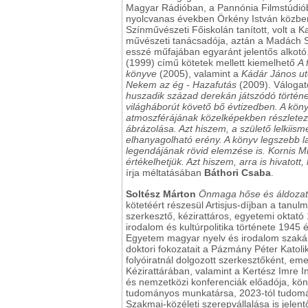
Magyar Rádióban, a Pannónia Filmstúdiób
nyolcvanas években Örkény István közben
Színművészeti Főiskolán tanított, volt a
művészeti tanácsadója, aztán a Madách S
esszé műfajában egyaránt jelentős alkotó
(1999) című kötetek mellett kiemelhető
A 
könyve
(2005), valamint a
Kádár János ut
Nekem az ég - Hazafutás
(2009). Válogato
huszadik század derekán játszódó történe
világháborút követő bő évtizedben. A kön
atmoszférájának közelképekben részletez
ábrázolása. Azt hiszem, a születő lelkiis
elhanyagolható erény. A könyv legszebb la
legendájának rövid elemzése is. Kornis Mi
értékelhetjük. Azt hiszem, arra is hivato
írja méltatásában
Báthori Csaba
.
Soltész Márton
Önmaga hőse és áldozata
kötetéért részesül Artisjus-díjban a tanu
szerkesztő, kézirattáros, egyetemi oktató
irodalom és kultúrpolitika története 1945
Egyetem magyar nyelv és irodalom szaká
doktori fokozatait a Pázmány Péter Katol
folyóiratnál dolgozott szerkesztőként, 
Kézirattárában, valamint a Kertész Imre I
és nemzetközi konferenciák előadója, kö
tudományos munkatársa, 2023-tól tudomán
Szakmai-közéleti szerepvállalása is jelent