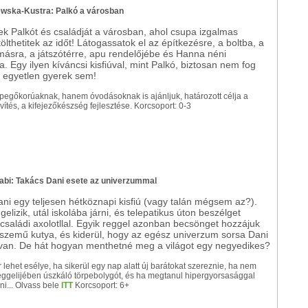
ewska-Kustra: Palkó a városban
k Palkót és családját a városban, ahol csupa izgalmas
ölthetitek az időt! Látogassatok el az építkezésre, a boltba, a
másra, a játszótérre, apu rendelőjébe és Hanna néni
ra. Egy ilyen kíváncsi kisfiúval, mint Palkó, biztosan nem fog
 egyetlen gyerek sem!
pegőkorúaknak, hanem óvodásoknak is ajánljuk, határozott célja a
ítés, a kifejezőkészség fejlesztése. Korcsoport: 0-3
bi: Takács Dani esete az univerzummal
ni egy teljesen hétköznapi kisfiú (vagy talán mégsem az?).
gelizik, utál iskolába járni, és telepatikus úton beszélget
a családi axolotllal. Egyik reggel azonban becsönget hozzájuk
szemű kutya, és kiderül, hogy az egész univerzum sorsa Dani
van. De hát hogyan menthetné meg a világot egy negyedikes?
 lehet esélye, ha sikerül egy nap alatt új barátokat szereznie, ha nem
reggelijében úszkáló törpebolygót, és ha megtanul hipergyorsasággal
ni... Olvass bele
ITT
Korcsoport: 6+