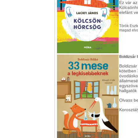
Ez vár az
Kölcsönhö
elefánt ve
Török Eszte
magad elva
Boldizsár 
Boldizsár
kötetben 
óvodásko
állatmesé
egyszóval
hallgatók 
Olvass b
Korosztál