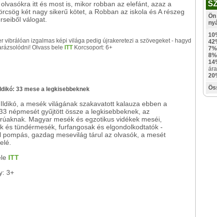
S
 olvasókra itt és most is, mikor robban az elefánt, azaz a
rcsög két nagy sikerű kötet, a Robban az iskola és A részeg
Ön 
rseiből válogat.
ny
10
r vibrálóan izgalmas képi világa pedig újrakeretezi a szövegeket - hagyd
42
rázsolódni! Olvass bele
ITT
Korcsoport: 6+
7%
8%
14
ára
20
Ös
Ildikó: 33 mese a legkisebbeknek
 Ildikó, a mesék világának szakavatott kalauza ebben a
33 népmesét gyűjtött össze a legkisebbeknek, az
rúaknak. Magyar mesék és egzotikus vidékek meséi,
k és tündérmesék, furfangosak és elgondolkodtatók -
 pompás, gazdag mesevilág tárul az olvasók, a mesét
elé.
ele
ITT
y: 3+