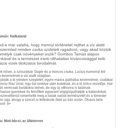
más: Halkaland
ed-e már valaha, hogy mennyi történetet rejthet a víz alatti
 szerinted minden csuka született ragadozó, vagy akad köztük
, amelyik csak növényeket eszik? Gombos Tamás alapos
kával és a természet iránti olthatatlan kíváncsisággal kelti
azai vizek titokzatos birodalmát.
 hősei, a szószátyár Sügér és a morcos csuka, Lucius humorral teli
keverednek a víz alatti világban.
járják a tó minden szegletét, egyre-másra galibába keverednek, csatákat
nosz Raz Úrral, egy ősi ereklye után kutatnak, és a tó bölcs vezetője, Hal
n nemcsak barátokra lelnek, de egy új otthonra is találnak.
lvasva gyerekek és felnőttek egyaránt végigizgulhatják a kalandokat,
szrevétlenül ismerhetik meg a halak valódi természetét és a tómeder
ppen úgy, ahogy a szerző is felfedezte őket az írás során. Olvass bele
ort: 9+
la: Mati bácsi, az állatorvos