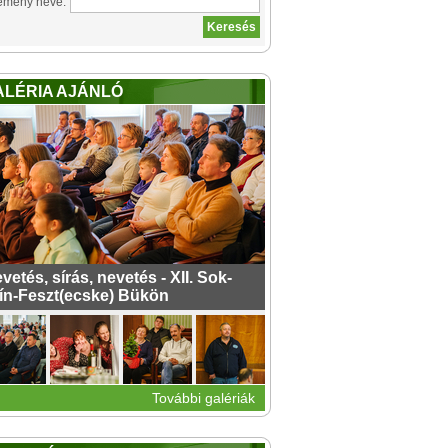
emény neve:
ALÉRIA AJÁNLÓ
vetés, sírás, nevetés - XII. Sok-
ín-Feszt(ecske) Bükön
További galériák