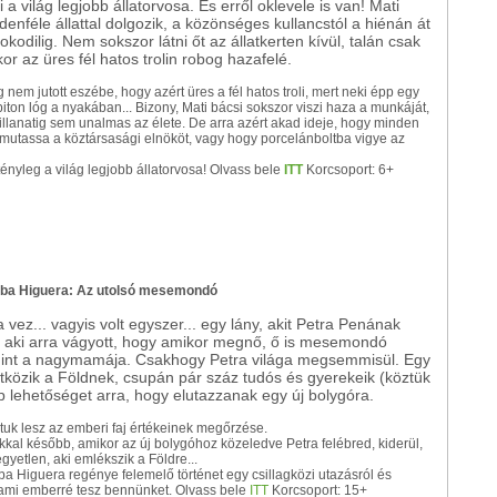
 a világ legjobb állatorvosa. És erről oklevele is van! Mati
denféle állattal dolgozik, a közönséges kullancstól a hiénán át
rokodilig. Nem sokszor látni őt az állatkerten kívül, talán csak
kor az üres fél hatos trolin robog hazafelé.
nem jutott eszébe, hogy azért üres a fél hatos troli, mert neki épp egy
iton lóg a nyakában... Bizony, Mati bácsi sokszor viszi haza a munkáját,
illanatig sem unalmas az élete. De arra azért akad ideje, hogy minden
emutassa a köztársasági elnököt, vagy hogy porcelánboltba vigye az
tényleg a világ legjobb állatorvosa! Olvass bele
ITT
Korcsoport: 6+
ba Higuera: Az utolsó mesemondó
 vez... vagyis volt egyszer... egy lány, akit Petra Penának
s aki arra vágyott, hogy amikor megnő, ő is mesemondó
mint a nagymamája. Csakhogy Petra világa megsemmisül. Egy
tközik a Földnek, csupán pár száz tudós és gyerekeik (köztük
p lehetőséget arra, hogy elutazzanak egy új bolygóra.
tuk lesz az emberi faj értékeinek megőrzése.
kal később, amikor az új bolygóhoz közeledve Petra felébred, kiderül,
gyetlen, aki emlékszik a Földre...
a Higuera regénye felemelő történet egy csillagközi utazásról és
 ami emberré tesz bennünket. Olvass bele
ITT
Korcsoport: 15+