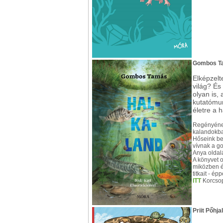
Gombos Ta
Elképzelt
világ? És
olyan is
kutatómun
életre a h
Regényének
kalandokba 
Hőseink be
vívnak a go
Anya oldalá
A könyvet o
miközben é
titkait - é
ITT
Korcsop
Priit Pőhja