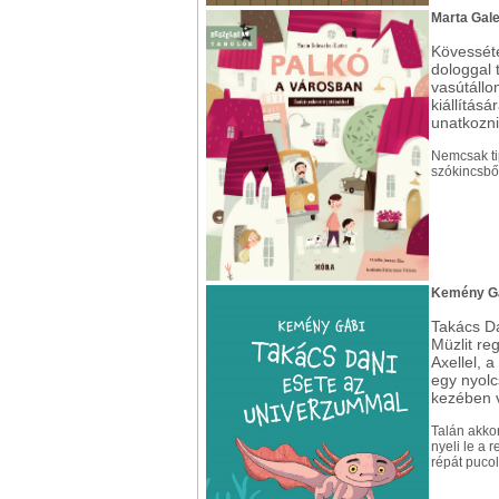
Marta Gal
Kövesséte
dologgal t
vasútállo
kiállításá
unatkozni
Nemcsak ti
szókincsbőv
Kemény Ga
Takács Da
Müzlit reg
Axellel, 
egy nyolc
kezében 
Talán akkor
nyeli le a 
répát pucol