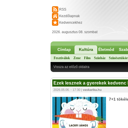
RSS
Kezdőlapnak
Kedvencekhez
2026. augusztus 08. szombat
Címlap
Kultúra
Életmód
Szab
Fesztiválok
Zene
Film
Színház
Színésztükör
Vissza az előző oldalra
Ezek lesznek a gyerekek kedvenc 
2026.05.06. - 17:30 |
vaskarika.hu
7+1 tökél