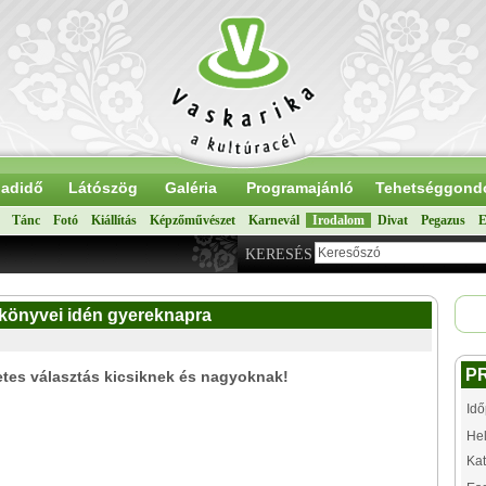
adidő
Látószög
Galéria
Programajánló
Tehetséggond
Tánc
Fotó
Kiállítás
Képzőművészet
Karnevál
Irodalom
Divat
Pegazus
E
KERESÉS
könyvei idén gyereknapra
P
etes választás kicsiknek és nagyoknak!
Idő
Hel
Kat