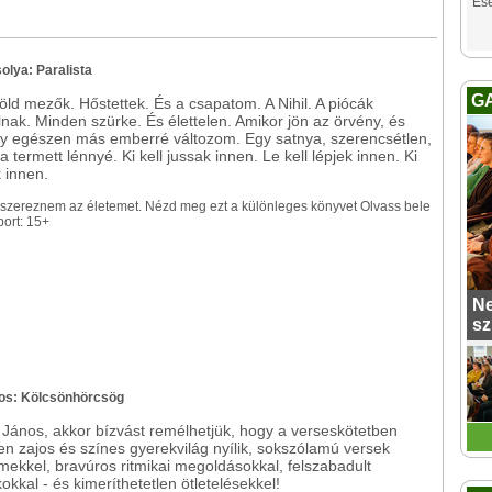
Es
olya: Paralista
G
öld mezők. Hőstettek. És a csapatom. A Nihil. A piócák
nak. Minden szürke. És élettelen. Amikor jön az örvény, és
gy egészen más emberré változom. Egy satnya, szerencsétlen,
a termett lénnyé. Ki kell jussak innen. Le kell lépjek innen. Ki
k innen.
l szereznem az életemet. Nézd meg ezt a különleges könyvet Olvass bele
ort: 15+
Ne
sz
nos: Kölcsönhörcsög
 János, akkor bízvást remélhetjük, hogy a verseskötetben
en zajos és színes gyerekvilág nyílik, sokszólamú versek
rímekkel, bravúros ritmikai megoldásokkal, felszabadult
okkal - és kimeríthetetlen ötletelésekkel!