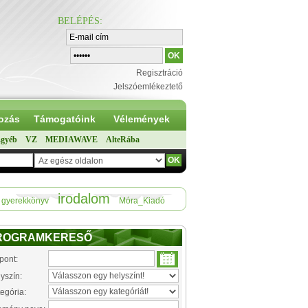
BELÉPÉS
:
Regisztráció
Jelszóemlékeztető
ozás
Támogatóink
Vélemények
gyéb
VZ
MEDIAWAVE
AlteRába
irodalom
gyerekkönyv
Móra_Kiadó
ROGRAMKERESŐ
pont:
yszín:
egória: