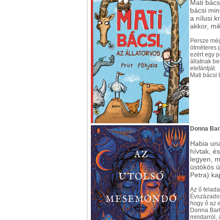
Mati bácsi
bácsi min
a nílusi k
akkor, mi
Persze még 
ötméteres p
ezért egy p
állatnak b
elefántját.
Mati bácsi 
Donna Bar
Habia una
hívtak, é
legyen, 
üstökös ü
Petra) ka
Az ő felada
Évszázadok
hogy ő az e
Donna Barb
mindarról,