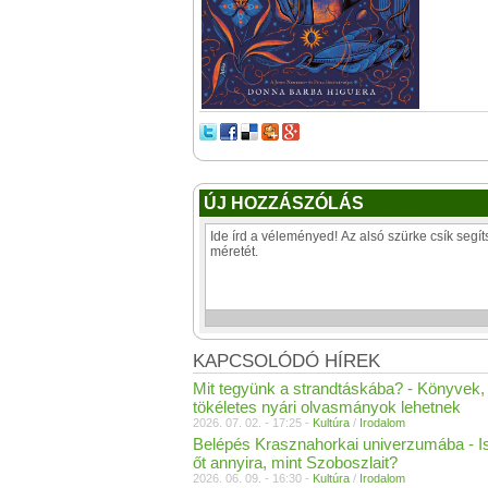
ÚJ HOZZÁSZÓLÁS
KAPCSOLÓDÓ HÍREK
Mit tegyünk a strandtáskába? - Könyvek,
tökéletes nyári olvasmányok lehetnek
2026. 07. 02. - 17:25 -
Kultúra
/
Irodalom
Belépés Krasznahorkai univerzumába - I
őt annyira, mint Szoboszlait?
2026. 06. 09. - 16:30 -
Kultúra
/
Irodalom