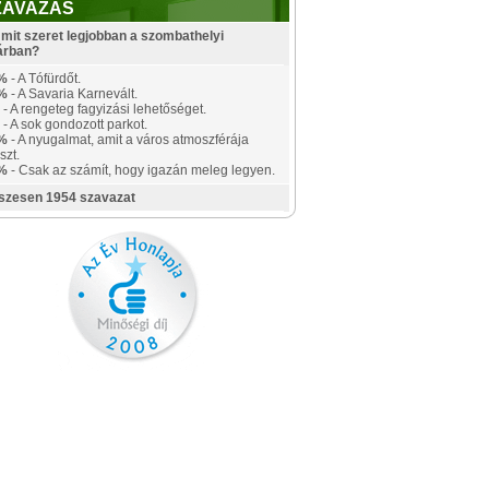
ZAVAZÁS
mit szeret legjobban a szombathelyi
árban?
%
- A Tófürdőt.
%
- A Savaria Karnevált.
- A rengeteg fagyizási lehetőséget.
- A sok gondozott parkot.
%
- A nyugalmat, amit a város atmoszférája
szt.
%
- Csak az számít, hogy igazán meleg legyen.
szesen 1954 szavazat