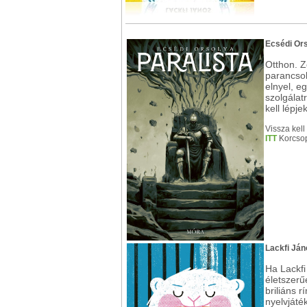
Ecsédi Ors
Otthon. Z
parancsol
elnyel, e
szolgálatr
kell lépje
Vissza kel
ITT
Korcsop
Lackfi Já
Ha Lackfi
életszerű
briliáns 
nyelvjáték