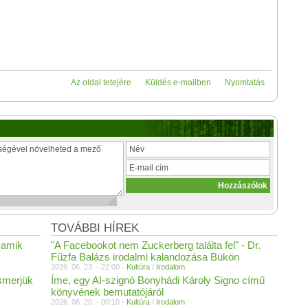
Az oldal tetejére
Küldés e-mailben
Nyomtatás
TOVÁBBI HÍREK
 amik
"A Facebookot nem Zuckerberg találta fel" - Dr.
Fűzfa Balázs irodalmi kalandozása Bükön
2026. 06. 23. - 22:00 -
Kultúra
/
Irodalom
smerjük
Íme, egy AI-szignó Bonyhádi Károly Signo című
könyvének bemutatójáról
2026. 06. 20. - 00:10 -
Kultúra
/
Irodalom