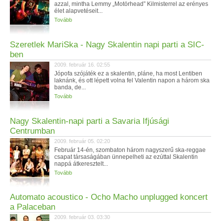
azzal, mintha Lemmy „Motörhead” Kilmisterrel az erényes
élet alapvetéseit...
Tovább
Szeretlek MariSka - Nagy Skalentin napi parti a SIC-
ben
2009. február 16. 02:55
Jópofa szójáték ez a skalentin, pláne, ha most Lentiben
laknánk, és ott lépett volna fel Valentin napon a három ska
banda, de...
Tovább
Nagy Skalentin-napi parti a Savaria Ifjúsági
Centrumban
2009. február 05. 02:20
Február 14-én, szombaton három nagyszerű ska-reggae
csapat társaságában ünnepelheti az ezúttal Skalentin
nappá átkeresztelt...
Tovább
Automato acoustico - Ocho Macho unplugged koncert
a Palaceban
2009. február 03. 03:30