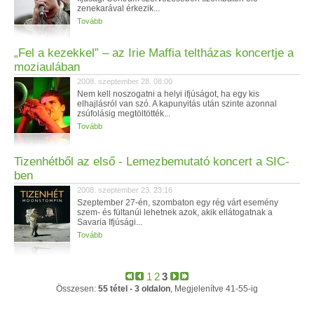
zenekarával érkezik...
Tovább
„Fel a kezekkel” – az Irie Maffia teltházas koncertje a
moziaulában
2008. szeptember 28. 08:00
Nem kell noszogatni a helyi ifjúságot, ha egy kis
elhajlásról van szó. A kapunyitás után szinte azonnal
zsúfolásig megtöltötték...
Tovább
Tizenhétből az első - Lemezbemutató koncert a SIC-
ben
2008. szeptember 23. 23:16
Szeptember 27-én, szombaton egy rég várt esemény
szem- és fültanúi lehetnek azok, akik ellátogatnak a
Savaria Ifjúsági...
Tovább
1
2
3
Összesen:
55 tétel - 3 oldalon
, Megjelenítve 41-55-ig