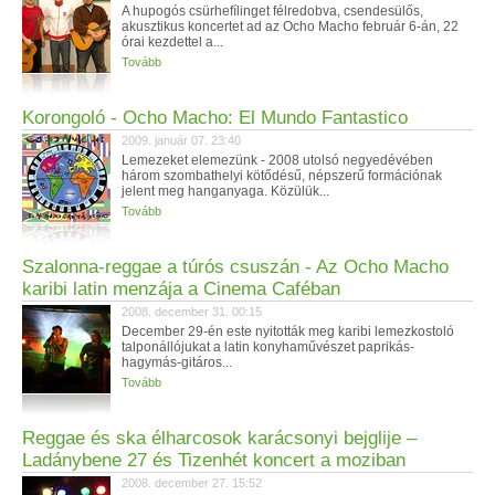
A hupogós csürhefílinget félredobva, csendesülős,
akusztikus koncertet ad az Ocho Macho február 6-án, 22
órai kezdettel a...
Tovább
Korongoló - Ocho Macho: El Mundo Fantastico
2009. január 07. 23:40
Lemezeket elemezünk - 2008 utolsó negyedévében
három szombathelyi kötődésű, népszerű formációnak
jelent meg hanganyaga. Közülük...
Tovább
Szalonna-reggae a túrós csuszán - Az Ocho Macho
karibi latin menzája a Cinema Caféban
2008. december 31. 00:15
December 29-én este nyitották meg karibi lemezkostoló
talponállójukat a latin konyhaművészet paprikás-
hagymás-gitáros...
Tovább
Reggae és ska élharcosok karácsonyi bejglije –
Ladánybene 27 és Tizenhét koncert a moziban
2008. december 27. 15:52