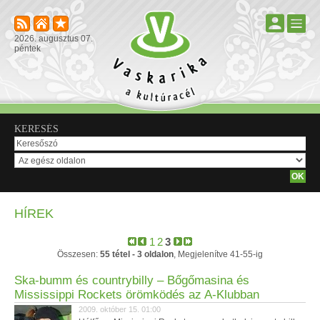
2026. augusztus 07.
péntek
KERESÉS
HÍREK
1
2
3
Összesen:
55 tétel - 3 oldalon
, Megjelenítve 41-55-ig
Ska-bumm és countrybilly – Bőgőmasina és
Mississippi Rockets örömködés az A-Klubban
2009. október 15. 01:00