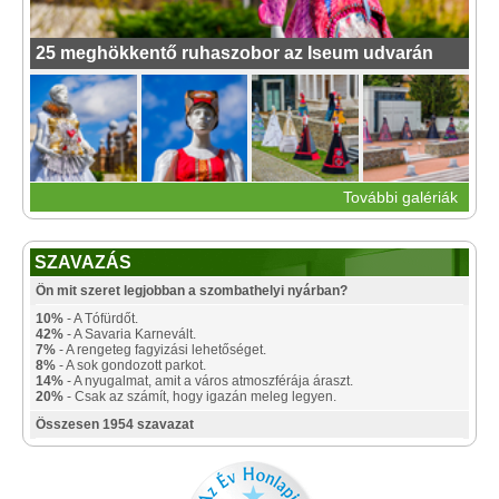
25 meghökkentő ruhaszobor az Iseum udvarán
További galériák
SZAVAZÁS
Ön mit szeret legjobban a szombathelyi nyárban?
10%
- A Tófürdőt.
42%
- A Savaria Karnevált.
7%
- A rengeteg fagyizási lehetőséget.
8%
- A sok gondozott parkot.
14%
- A nyugalmat, amit a város atmoszférája áraszt.
20%
- Csak az számít, hogy igazán meleg legyen.
Összesen 1954 szavazat