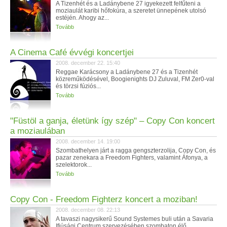
A Tizenhét és a Ladánybene 27 igyekezett felfűteni a
moziaulát karibi hőfokúra, a szeretet ünnepének utolsó
estéjén. Ahogy az...
Tovább
A Cinema Café évvégi koncertjei
2008. december 22. 15:40
Reggae Karácsony a Ladánybene 27 és a Tizenhét
közreműködésével, Boogienights DJ Zuluval, FM Zer0-val
és törzsi fúziós...
Tovább
"Füstöl a ganja, életünk így szép" – Copy Con koncert
a moziaulában
2008. december 14. 19:00
Szombathelyen járt a ragga gengszterzolija, Copy Con, és
pazar zenekara a Freedom Fighters, valamint Áfonya, a
szelektorok...
Tovább
Copy Con - Freedom Fighterz koncert a moziban!
2008. december 08. 22:13
A tavaszi nagysikerű Sound Systemes buli után a Savaria
Ifjúsági Centrum szervezésében szombaton élő