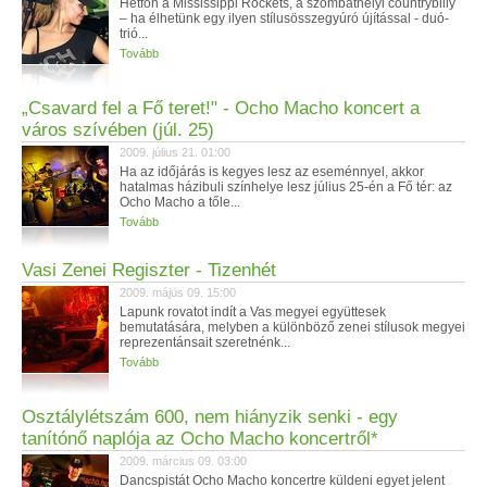
Hétfőn a Mississippi Rockets, a szombathelyi countrybilly
– ha élhetünk egy ilyen stílusösszegyúró újítással - duó-
trió...
Tovább
„Csavard fel a Fő teret!" - Ocho Macho koncert a
város szívében (júl. 25)
2009. július 21. 01:00
Ha az időjárás is kegyes lesz az eseménnyel, akkor
hatalmas házibuli színhelye lesz július 25-én a Fő tér: az
Ocho Macho a tőle...
Tovább
Vasi Zenei Regiszter - Tizenhét
2009. május 09. 15:00
Lapunk rovatot indít a Vas megyei együttesek
bemutatására, melyben a különböző zenei stílusok megyei
reprezentánsait szeretnénk...
Tovább
Osztálylétszám 600, nem hiányzik senki - egy
tanítónő naplója az Ocho Macho koncertről*
2009. március 09. 03:00
Dancspistát Ocho Macho koncertre küldeni egyet jelent