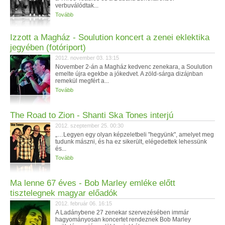
verbuválódtak...
Tovább
Izzott a Magház - Soulution koncert a zenei eklektika
jegyében (fotóriport)
2012. november 03. 13:15
November 2-án a Magház kedvenc zenekara, a Soulution
emelte újra egekbe a jókedvet. A zöld-sárga dizájnban
remekül megfért a...
Tovább
The Road to Zion - Shanti Ska Tones interjú
2012. szeptember 25. 00:30
„…Legyen egy olyan képzeletbeli "hegyünk", amelyet meg
tudunk mászni, és ha ez sikerült, elégedettek lehessünk
és...
Tovább
Ma lenne 67 éves - Bob Marley emléke előtt
tisztelegnek magyar előadók
2012. február 06. 16:15
A Ladánybene 27 zenekar szervezésében immár
hagyományosan koncertet rendeznek Bob Marley