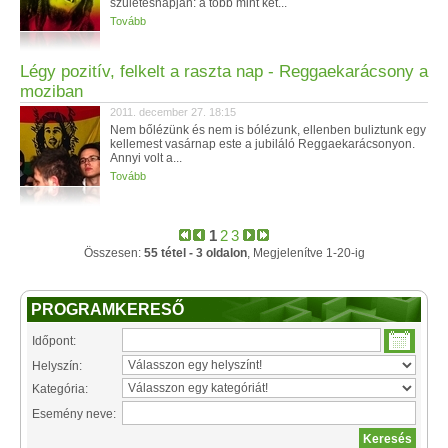
születésnapján: a több mint két...
Tovább
Légy pozitív, felkelt a raszta nap - Reggaekarácsony a
moziban
2011. december 27. 18:15
Nem bőlézünk és nem is bólézunk, ellenben buliztunk egy
kellemest vasárnap este a jubiláló Reggaekarácsonyon.
Annyi volt a...
Tovább
1
2
3
Összesen:
55 tétel - 3 oldalon
, Megjelenítve 1-20-ig
PROGRAMKERESŐ
Időpont:
Helyszín:
Kategória:
Esemény neve: