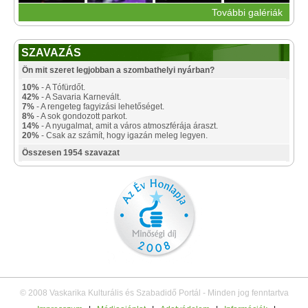
További galériák
SZAVAZÁS
Ön mit szeret legjobban a szombathelyi nyárban?
10%
- A Tófürdőt.
42%
- A Savaria Karnevált.
7%
- A rengeteg fagyizási lehetőséget.
8%
- A sok gondozott parkot.
14%
- A nyugalmat, amit a város atmoszférája áraszt.
20%
- Csak az számít, hogy igazán meleg legyen.
Összesen 1954 szavazat
© 2008 Vaskarika Kulturális és Szabadidő Portál - Minden jog fenntartva