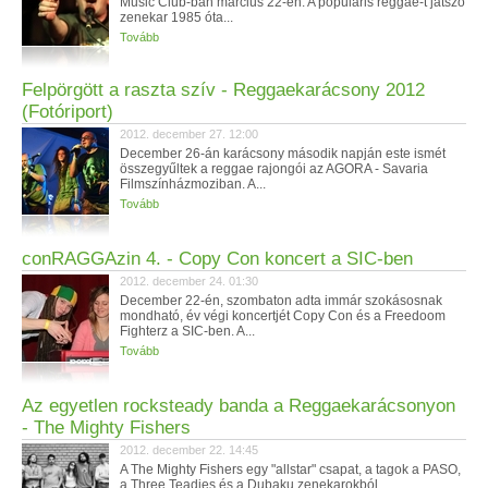
Music Club-ban március 22-én. A populáris reggae-t játszó
zenekar 1985 óta...
Tovább
Felpörgött a raszta szív - Reggaekarácsony 2012
(Fotóriport)
2012. december 27. 12:00
December 26-án karácsony második napján este ismét
összegyűltek a reggae rajongói az AGORA - Savaria
Filmszínházmoziban. A...
Tovább
conRAGGAzin 4. - Copy Con koncert a SIC-ben
2012. december 24. 01:30
December 22-én, szombaton adta immár szokásosnak
mondható, év végi koncertjét Copy Con és a Freedoom
Fighterz a SIC-ben. A...
Tovább
Az egyetlen rocksteady banda a Reggaekarácsonyon
- The Mighty Fishers
2012. december 22. 14:45
A The Mighty Fishers egy "allstar" csapat, a tagok a PASO,
a Three Teadies és a Dubaku zenekarokból