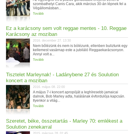
szombathelyi Canis Cara, akik március 30-án lépnek fel a
Végállomásban...
Tovább
Ez a karácsony sem volt reggae mentes - 10. Reggae
Karácsony az moziban
2016. december 27. 13:30
Nem bőlézünk és nem is bólézunk, ellenben buliztunk egy
kellemest vasárnap este a jubiláló Reggaekarácsonyon.
Annyi volt a...
Tovább
Tisztelet Marleynak! - Ladánybene 27 és Soulution
koncert a moziban
2016. május 08. 22:00
A május 7-i koncert apropóját a leghíresebb jamaicai
dalnok, Bob Marley adta, halálának évfordulója kapcsán.
Ilyenkor a világ...
Tovább
Szeretet, béke, összetartás - Marley 70: emlékest a
Soulution zenekarral
2015. március 28. 01:45