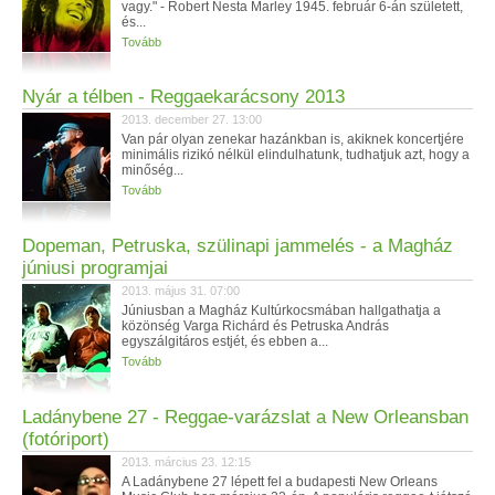
vagy." - Robert Nesta Marley 1945. február 6-án született,
és...
Tovább
Nyár a télben - Reggaekarácsony 2013
2013. december 27. 13:00
Van pár olyan zenekar hazánkban is, akiknek koncertjére
minimális rizikó nélkül elindulhatunk, tudhatjuk azt, hogy a
minőség...
Tovább
Dopeman, Petruska, szülinapi jammelés - a Magház
júniusi programjai
2013. május 31. 07:00
Júniusban a Magház Kultúrkocsmában hallgathatja a
közönség Varga Richárd és Petruska András
egyszálgitáros estjét, és ebben a...
Tovább
Ladánybene 27 - Reggae-varázslat a New Orleansban
(fotóriport)
2013. március 23. 12:15
A Ladánybene 27 lépett fel a budapesti New Orleans