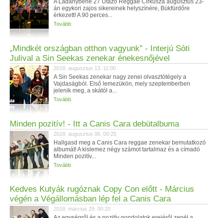
A Ladánybene 27 Utazó Reggae Cirkusza augusztus 23-
án egykori zajos sikereinek helyszínére, Bükfürdőre
érkezett! A 90 perces...
Tovább
„Mindkét országban otthon vagyunk” - Interjú Sóti
Julival a Sin Seekas zenekar énekesnőjével
2018. augusztus 13. 11:00
A Sin Seekas zenekar nagy zenei olvasztótégely a
Vajdaságból. Első lemezükön, mely szeptemberben
jelenik meg, a skától a...
Tovább
Minden pozitív! - Itt a Canis Cara debütalbuma
2018. augusztus 06. 00:25
Hallgasd meg a Canis Cara reggae zenekar bemutatkozó
albumát! A kislemez négy számot tartalmaz és a címadó
Minden pozitív...
Tovább
Kedves Kutyák rugóznak Copy Con előtt - Március
végén a Végállomásban lép fel a Canis Cara
2018. március 29. 00:20
Az egységről és a pozitív gondolatok erejéről zenél a