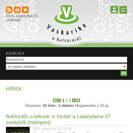
2026. augusztus 06.
csütörtök
KERESÉS
HÍREK
1
2
3
Összesen:
55 tétel - 3 oldalon
, Megjelenítve 1-20-ig
Bükfürdőn a lelkünk is fürdött a Ladanybene 27
zenéjétől (fotóriport)
2025. augusztus 25. 02:00