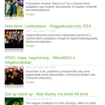
A Soulution zenekar március 27-én a Savaria Mozi
aulájában egy meghitt, átszellemült, és egyben önfeledt
koncertelőadással...
Tovább
Nota bene: Ladánybene - Reggaekarácsony 2014
2014. december 27. 03:00
Hagyományosan karácsony másnapján került sor a
Savaria Mozi aulájában a bejgli és egyéb kalóriagazdag
ételek lemozgására...
Tovább
PASO, kapa, nagyharang - MikuláSKA a
Végállomásban
2014. december 06. 16:15
December 5-én, pénteken a tradicionális ska zene
legjelesebb hazai képviselője, a Pannónia Allstars Ska
Orchestra érkezett a...
Tovább
Get up stand up - Bob Marley ma lenne 69 éves
2014. február 06. 00:20
"Ha reggae-t hallgatsz és nem mozogsz, akkor te halott