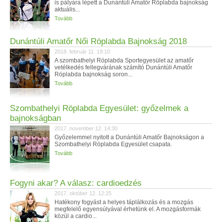
is pályára lépett a Dunántúli Amatőr Röplabda bajnokság
aktuális...
Tovább
Dunántúli Amatőr Női Röplabda Bajnokság 2018
2018. február 11. 19:10
A szombathelyi Röplabda Sportegyesület az amatőr
vetélkedés fellegvárának számító Dunántúli Amatőr
Röplabda bajnokság soron...
Tovább
Szombathelyi Röplabda Egyesület: győzelmek a
bajnokságban
2017. november 12. 14:30
Győzelemmel nyitott a Dunántúli Amatőr Bajnokságon a
Szombathelyi Röplabda Egyesület csapata.
Tovább
Fogyni akar? A válasz: cardioedzés
2017. október 12. 12:25
Hatékony fogyást a helyes táplálkozás és a mozgás
megfelelő egyensúlyával érhetünk el. A mozgásformák
közül a cardio...