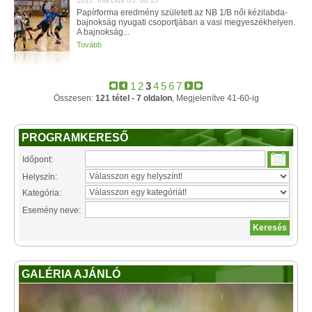
2017. március 05. 00:15
Papírforma eredmény született az NB 1/B női kézilabda-
bajnokság nyugati csoportjában a vasi megyeszékhelyen.
A bajnokság...
Tovább
1
2
3
4
5
6
7
Összesen:
121 tétel - 7 oldalon
, Megjelenítve 41-60-ig
PROGRAMKERESŐ
Időpont:
Helyszín:
Kategória:
Esemény neve:
GALÉRIA AJÁNLÓ