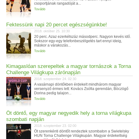
csoportjának rangadóját a...
Tovább
Fektessünk napi 20 percet egészségünkbe!
2018. október 25. 10:30
20 perc. Azaz ezerkétszáz másodperc. Nagyon kevés idő.
Sokszor egy-egy telefonbeszélgetés tart ennyi ideig,
máskor a várakozás...
Tovább
Kimagaslóan szerepeltek a magyar tornászok a Torna
Challenge Világkupa zárónapján
2018. szeptember 24. 02:30
A vasárnapi döntőkben érdekelt mindhárom magyar
versenyző érmes lett: Kovács Zsófia gerendán, Böczögő
Dorina pedig talajon...
Tovább
Öt döntő, egy magyar negyedik hely a torna világkupa
szombati napján
2018. szeptember 23. 02:00
Öt szerenkénti döntőt rendeztek szombaton a Swietelsky
HUN Torna Challenge Világkupán. Magyar érdekeltség