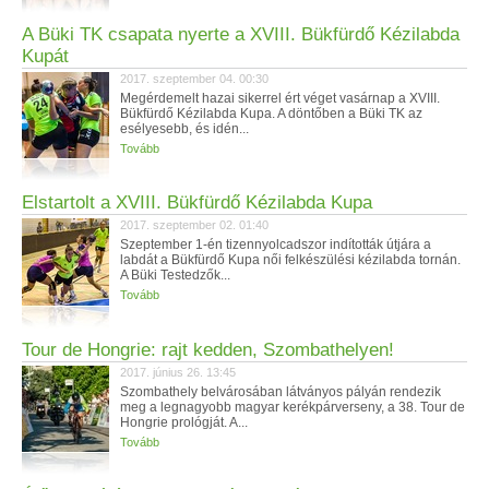
A Büki TK csapata nyerte a XVIII. Bükfürdő Kézilabda
Kupát
2017. szeptember 04. 00:30
Megérdemelt hazai sikerrel ért véget vasárnap a XVIII.
Bükfürdő Kézilabda Kupa. A döntőben a Büki TK az
esélyesebb, és idén...
Tovább
Elstartolt a XVIII. Bükfürdő Kézilabda Kupa
2017. szeptember 02. 01:40
Szeptember 1-én tizennyolcadszor indították útjára a
labdát a Bükfürdő Kupa női felkészülési kézilabda tornán.
A Büki Testedzők...
Tovább
Tour de Hongrie: rajt kedden, Szombathelyen!
2017. június 26. 13:45
Szombathely belvárosában látványos pályán rendezik
meg a legnagyobb magyar kerékpárverseny, a 38. Tour de
Hongrie prológját. A...
Tovább