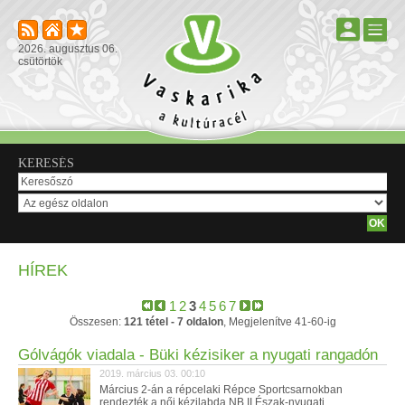
2026. augusztus 06.
csütörtök
KERESÉS
HÍREK
1
2
3
4
5
6
7
Összesen:
121 tétel - 7 oldalon
, Megjelenítve 41-60-ig
Gólvágók viadala - Büki kézisiker a nyugati rangadón
2019. március 03. 00:10
Március 2-án a répcelaki Répce Sportcsarnokban
rendezték a női kézilabda NB II Észak-nyugati