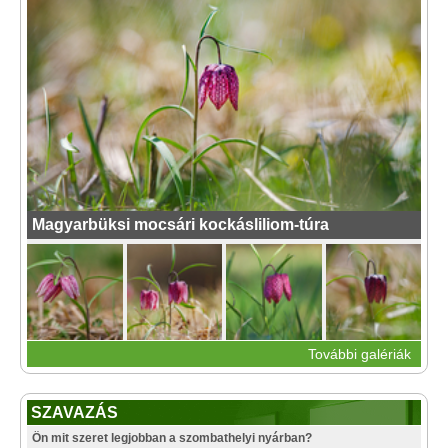
Magyarbüksi mocsári kockásliliom-túra
További galériák
SZAVAZÁS
Ön mit szeret legjobban a szombathelyi nyárban?