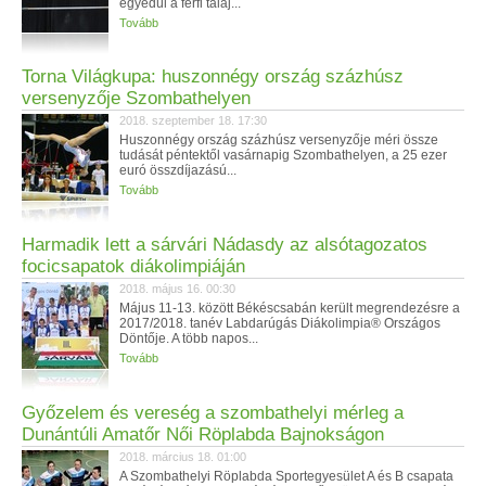
egyedül a férfi talaj...
Tovább
Torna Világkupa: huszonnégy ország százhúsz
versenyzője Szombathelyen
2018. szeptember 18. 17:30
Huszonnégy ország százhúsz versenyzője méri össze
tudását péntektől vasárnapig Szombathelyen, a 25 ezer
euró összdíjazású...
Tovább
Harmadik lett a sárvári Nádasdy az alsótagozatos
focicsapatok diákolimpiáján
2018. május 16. 00:30
Május 11-13. között Békéscsabán került megrendezésre a
2017/2018. tanév Labdarúgás Diákolimpia® Országos
Döntője. A több napos...
Tovább
Győzelem és vereség a szombathelyi mérleg a
Dunántúli Amatőr Női Röplabda Bajnokságon
2018. március 18. 01:00
A Szombathelyi Röplabda Sportegyesület A és B csapata