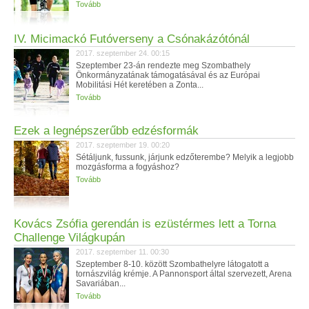
Tovább
IV. Micimackó Futóverseny a Csónakázótónál
2017. szeptember 24. 00:15
Szeptember 23-án rendezte meg Szombathely
Önkormányzatának támogatásával és az Európai
Mobilitási Hét keretében a Zonta...
Tovább
Ezek a legnépszerűbb edzésformák
2017. szeptember 19. 00:20
Sétáljunk, fussunk, járjunk edzőterembe? Melyik a legjobb
mozgásforma a fogyáshoz?
Tovább
Kovács Zsófia gerendán is ezüstérmes lett a Torna
Challenge Világkupán
2017. szeptember 11. 00:30
Szeptember 8-10. között Szombathelyre látogatott a
tornászvilág krémje. A Pannonsport által szervezett, Arena
Savariában...
Tovább