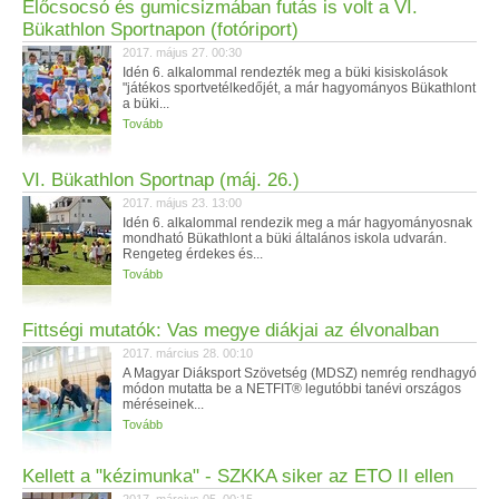
Élőcsocsó és gumicsizmában futás is volt a VI.
Bükathlon Sportnapon (fotóriport)
2017. május 27. 00:30
Idén 6. alkalommal rendezték meg a büki kisiskolások
"játékos sportvetélkedőjét, a már hagyományos Bükathlont
a büki...
Tovább
VI. Bükathlon Sportnap (máj. 26.)
2017. május 23. 13:00
Idén 6. alkalommal rendezik meg a már hagyományosnak
mondható Bükathlont a büki általános iskola udvarán.
Rengeteg érdekes és...
Tovább
Fittségi mutatók: Vas megye diákjai az élvonalban
2017. március 28. 00:10
A Magyar Diáksport Szövetség (MDSZ) nemrég rendhagyó
módon mutatta be a NETFIT® legutóbbi tanévi országos
méréseinek...
Tovább
Kellett a "kézimunka" - SZKKA siker az ETO II ellen