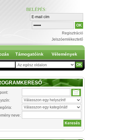
BELÉPÉS
:
Regisztráció
Jelszóemlékeztető
ozás
Támogatóink
Vélemények
ROGRAMKERESŐ
pont:
yszín:
egória:
emény neve: