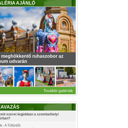
ALÉRIA AJÁNLÓ
 meghökkentő ruhaszobor az
eum udvarán
További galériák
ZAVAZÁS
mit szeret legjobban a szombathelyi
árban?
%
- A Tófürdőt.