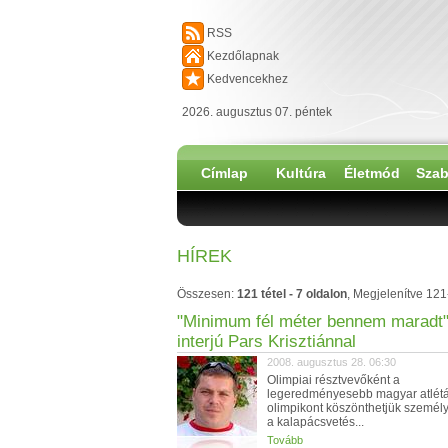
RSS
Kezdőlapnak
Kedvencekhez
2026. augusztus 07. péntek
Címlap
Kultúra
Életmód
Szab
HÍREK
Összesen:
121 tétel - 7 oldalon
, Megjelenítve 121
"Minimum fél méter bennem maradt"
interjú Pars Krisztiánnal
2008. augusztus 28. 06:30
Olimpiai résztvevőként a
legeredményesebb magyar atlétát
olimpikont köszönthetjük személ
a kalapácsvetés...
Tovább