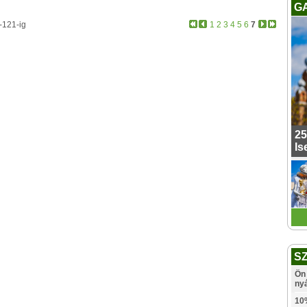
G
-121-ig
1
2
3
4
5
6
7
25
Is
S
Ön 
ny
10