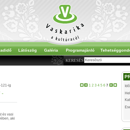
adidő
Látószög
Galéria
Programajánló
Tehetséggond
KERESÉS
P
-121-ig
1
2
3
4
5
6
7
Idő
 -
Hel
Kat
Es
 és vasi
yében, aki