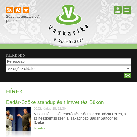
2026. augusztus 07.
péntek
KERESÉS
HÍREK
Badár-Szőke standup és filmvetítés Bükön
2022. június 18. 11:30
A Hofi utáni elsőgenerációs "sóemberek" közül ketten, a
színészként is zseniálisakat hozó Badár Sándor és
Szőke...
Tovább