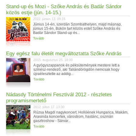
Stand-up és Mozi - Szőke András és Badár Sándor
közös estje (jún. 14-15.)
2022. június 13. 09:15
Június 14-én, szerdán Szombathelyen, majd másnap,
június 15-én, Bükön tart közös estet Szőke András és
Badár Sándor Stand-up és...
Tovább
Egy egész falu életét megváltoztatta Szőke András
2015. augusztus 25. 18:00
A gyógyszappanok és péksütemények mestere lett a
színész-rendező, aki Taliándörögdön nemcsak hogy
újraélesztette az addig...
Tovább
Nádasdy Történelmi Fesztivál 2012 - részletes
programismertető
2012. július 17. 13:30
Rúzsa Magdi nagykoncert, Hollóének Hungarica, Makám,
Arasinda koncertek, várostrom, hastánc, oszmán
gasztroshow - Sárvár...
Tovább