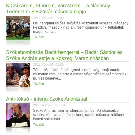
KiCsíkarom, Etnorom, várostrom – a Nádasdy
Történelmi Fesztivál második napja
2011. július 24. 21:00
Ősi hangulat és őszi időjárás köszöntött minket a Nádasdy
Fesztivál második napján. Nem csüggedtünk, feltaláltuk
magunkat: a...
Tovább
Szőkebombázás Badárhengerrel – Badár Sándor és
Szőke András estje a Kőszegi Várszínházban
2011. július 03. 01:00
Többszörös idő- és térugrást sikerült végrehajtanunk
csütörtök este, de erre a dimenziógörbítésre számítottunk
is, hisz ismerve...
Tovább
Anti-tóksó - interjú Szőke Andrással
2010. február 02. 13:45
Szőke András nem mindennapi ember. Az elsősorban
színészként, amatőr filmesként, rádiós műsorvezetőként
ismert sokoldalú...
Tovább