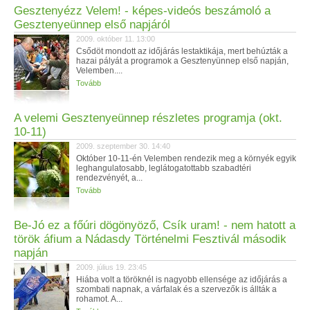
Gesztenyézz Velem! - képes-videós beszámoló a
Gesztenyeünnep első napjáról
2009. október 11. 13:00
Csődöt mondott az időjárás lestaktikája, mert behúzták a
hazai pályát a programok a Gesztenyünnep első napján,
Velemben....
Tovább
A velemi Gesztenyeünnep részletes programja (okt.
10-11)
2009. szeptember 30. 14:40
Október 10-11-én Velemben rendezik meg a környék egyik
leghangulatosabb, leglátogatottabb szabadtéri
rendezvényét, a...
Tovább
Be-Jó ez a főúri dögönyöző, Csík uram! - nem hatott a
török áfium a Nádasdy Történelmi Fesztivál második
napján
2009. július 19. 23:45
Hiába volt a töröknél is nagyobb ellensége az időjárás a
szombati napnak, a várfalak és a szervezők is állták a
rohamot. A...