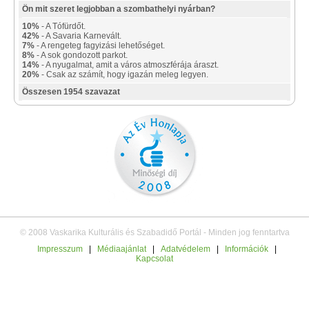
Ön mit szeret legjobban a szombathelyi nyárban?
10%
- A Tófürdőt.
42%
- A Savaria Karnevált.
7%
- A rengeteg fagyizási lehetőséget.
8%
- A sok gondozott parkot.
14%
- A nyugalmat, amit a város atmoszférája áraszt.
20%
- Csak az számít, hogy igazán meleg legyen.
Összesen 1954 szavazat
© 2008 Vaskarika Kulturális és Szabadidő Portál - Minden jog fenntartva
Impresszum
|
Médiaajánlat
|
Adatvédelem
|
Információk
|
Kapcsolat