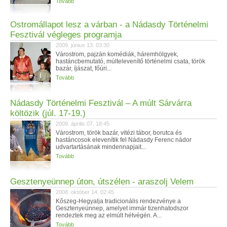
Tovább
Ostromállapot lesz a várban - a Nádasdy Történelmi
Fesztivál végleges programja
2009. június 13. 03:30
Várostrom, pajzán komédiák, háremhölgyek,
hastáncbemutató, múltelevenítő történelmi csata, török
bazár, íjászat, főúri...
Tovább
Nádasdy Történelmi Fesztivál – A múlt Sárvárra
költözik (júl. 17-19.)
2009. április 07. 18:45
Várostrom, török bazár, vitézi tábor, borutca és
hastáncosok elevenítik fel Nádasdy Ferenc nádor
udvartartásának mindennapjait...
Tovább
Gesztenyeünnep úton, útszélen - araszolj Velem
2008. október 14. 02:45
Kőszeg-Hegyalja tradicionális rendezvénye a
Gesztenyeünnep, amelyet immár tizenhatodszor
rendeztek meg az elmúlt hétvégén. A...
Tovább