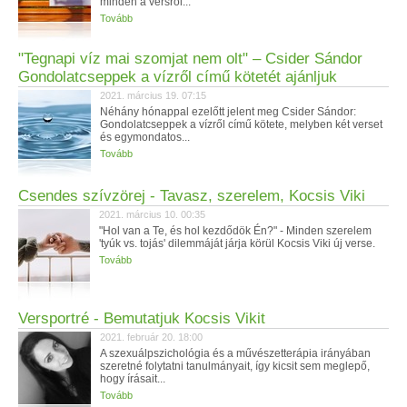
minden a versről...
Tovább
"Tegnapi víz mai szomjat nem olt" – Csider Sándor
Gondolatcseppek a vízről című kötetét ajánljuk
2021. március 19. 07:15
Néhány hónappal ezelőtt jelent meg Csider Sándor:
Gondolatcseppek a vízről című kötete, melyben két verset
és egymondatos...
Tovább
Csendes szívzörej - Tavasz, szerelem, Kocsis Viki
2021. március 10. 00:35
"Hol van a Te, és hol kezdődök Én?" - Minden szerelem
'tyúk vs. tojás' dilemmáját járja körül Kocsis Viki új verse.
Tovább
Versportré - Bemutatjuk Kocsis Vikit
2021. február 20. 18:00
A szexuálpszichológia és a művészetterápia irányában
szeretné folytatni tanulmányait, így kicsit sem meglepő,
hogy írásait...
Tovább