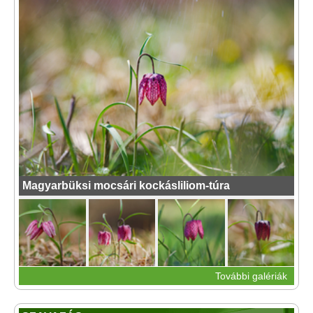
Magyarbüksi mocsári kockásliliom-túra
További galériák