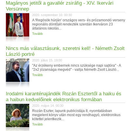
Magányos jetitől a gavallér zsiráfig - XIV. Ikervári
Versünnep
2020. szeptember 10. 00:30
A 'Regösök húrján' országos vers- és prózamondó verseny
regionális döntőjét rendezték szerdán Ikerváron 23
általános iskolás...
Tovább
Nincs más választásunk, szeretni kell! - Németh Zsolt
László portré
2020. július 15. 19:00
"Az érzékeny embernek nincs szüksége napi sajtóra" - A
"2x2 józansága megvéd" - vallja Németh Zsolt László...
Tovább
Irodalmi karanténajándék Rozán Esztertől a haiku és
a haibun kedvelőinek elektronikus formában
2020. május 14. 00:30
Rozán Eszter, lapunk publicistája 8, nyomtatásban
megjelent könyv után most egy rendhagyó, elektronikus
kötettel jelentkezik...
Tovább