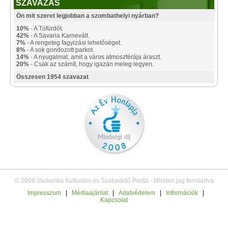
SZAVAZÁS
Ön mit szeret legjobban a szombathelyi nyárban?
10%
- A Tófürdőt.
42%
- A Savaria Karnevált.
7%
- A rengeteg fagyizási lehetőséget.
8%
- A sok gondozott parkot.
14%
- A nyugalmat, amit a város atmoszférája áraszt.
20%
- Csak az számít, hogy igazán meleg legyen.
Összesen 1954 szavazat
© 2008 Vaskarika Kulturális és Szabadidő Portál - Minden jog fenntartva
Impresszum
|
Médiaajánlat
|
Adatvédelem
|
Információk
|
Kapcsolat