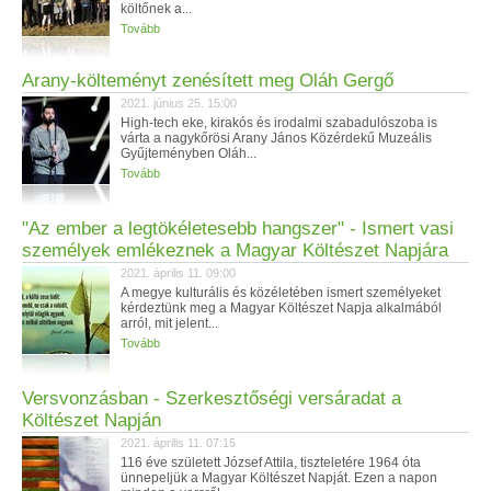
költőnek a...
Tovább
Arany-költeményt zenésített meg Oláh Gergő
2021. június 25. 15:00
High-tech eke, kirakós és irodalmi szabadulószoba is
várta a nagykőrösi Arany János Közérdekű Muzeális
Gyűjteményben Oláh...
Tovább
"Az ember a legtökéletesebb hangszer" - Ismert vasi
személyek emlékeznek a Magyar Költészet Napjára
2021. április 11. 09:00
A megye kulturális és közéletében ismert személyeket
kérdeztünk meg a Magyar Költészet Napja alkalmából
arról, mit jelent...
Tovább
Versvonzásban - Szerkesztőségi versáradat a
Költészet Napján
2021. április 11. 07:15
116 éve született József Attila, tiszteletére 1964 óta
ünnepeljük a Magyar Költészet Napját. Ezen a napon