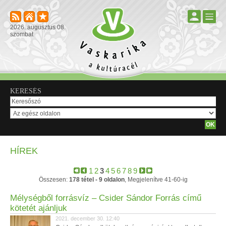
2026. augusztus 08.
szombat
KERESÉS
HÍREK
1
2
3
4
5
6
7
8
9
Összesen:
178 tétel - 9 oldalon
, Megjelenítve 41-60-ig
Mélységből forrásvíz – Csider Sándor Forrás című
kötetét ajánljuk
2021. december 30. 12:40