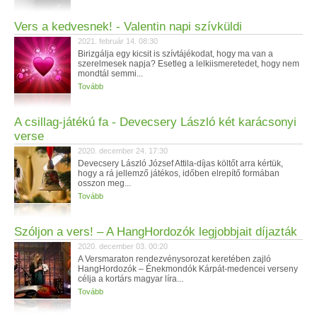
Vers a kedvesnek! - Valentin napi szívküldi
2021. február 14. 08:30
Birizgálja egy kicsit is szívtájékodat, hogy ma van a
szerelmesek napja? Esetleg a lelkiismeretedet, hogy nem
mondtál semmi...
Tovább
A csillag-játékú fa - Devecsery László két karácsonyi
verse
2020. december 24. 17:30
Devecsery László József Attila-díjas költőt arra kértük,
hogy a rá jellemző játékos, időben elrepítő formában
osszon meg...
Tovább
Szóljon a vers! – A HangHordozók legjobbjait díjazták
2020. december 03. 00:20
A Versmaraton rendezvénysorozat keretében zajló
HangHordozók – Énekmondók Kárpát-medencei verseny
célja a kortárs magyar líra...
Tovább