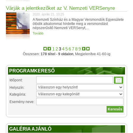
Várják a jelentkezőket az V. Nemzeti VERSenyre
2020. április 21. 10:25
A Nemzeti Színház és a Magyar Versmondók Egyesülete
ötödik alkalommal hirdette meg a versmondást
népszerűsítő Nemzeti VERSenyt,...
Tovább
1
2
3
4
5
6
7
8
9
Összesen:
178 tétel - 9 oldalon
, Megjelenítve 41-60-ig
PROGRAMKERESŐ
Időpont:
Helyszín:
Kategória:
Esemény neve:
GALÉRIA AJÁNLÓ