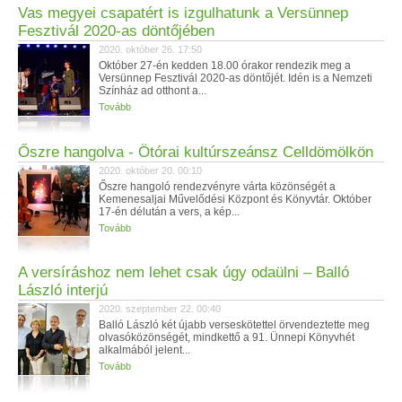
Vas megyei csapatért is izgulhatunk a Versünnep
Fesztivál 2020-as döntőjében
2020. október 26. 17:50
Október 27-én kedden 18.00 órakor rendezik meg a
Versünnep Fesztivál 2020-as döntőjét. Idén is a Nemzeti
Színház ad otthont a...
Tovább
Őszre hangolva - Ötórai kultúrszeánsz Celldömölkön
2020. október 20. 00:10
Őszre hangoló rendezvényre várta közönségét a
Kemenesaljai Művelődési Központ és Könyvtár. Október
17-én délután a vers, a kép...
Tovább
A versíráshoz nem lehet csak úgy odaülni – Balló
László interjú
2020. szeptember 22. 00:40
Balló László két újabb verseskötettel örvendeztette meg
olvasóközönségét, mindkettő a 91. Ünnepi Könyvhét
alkalmából jelent...
Tovább