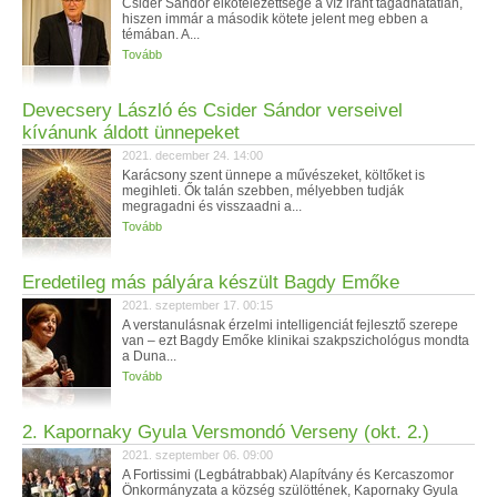
Csider Sándor elkötelezettsége a víz iránt tagadhatatlan,
hiszen immár a második kötete jelent meg ebben a
témában. A...
Tovább
Devecsery László és Csider Sándor verseivel
kívánunk áldott ünnepeket
2021. december 24. 14:00
Karácsony szent ünnepe a művészeket, költőket is
megihleti. Ők talán szebben, mélyebben tudják
megragadni és visszaadni a...
Tovább
Eredetileg más pályára készült Bagdy Emőke
2021. szeptember 17. 00:15
A verstanulásnak érzelmi intelligenciát fejlesztő szerepe
van – ezt Bagdy Emőke klinikai szakpszichológus mondta
a Duna...
Tovább
2. Kapornaky Gyula Versmondó Verseny (okt. 2.)
2021. szeptember 06. 09:00
A Fortissimi (Legbátrabbak) Alapítvány és Kercaszomor
Önkormányzata a község szülöttének, Kapornaky Gyula