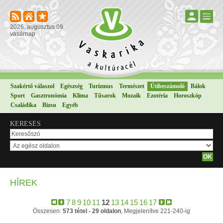
2026. augusztus 09.
vasárnap
Szakértő válaszol
Egészség
Turizmus
Természet
Útibeszámoló
Bálok
Sport
Gasztronómia
Klíma
Tűsarok
Mozaik
Ezotéria
Horoszkóp
Családika
Bizsu
Egyéb
KERESÉS
HÍREK
7
8
9
10
11
12
13
14
15
16
17
Összesen:
573 tétel - 29 oldalon
, Megjelenítve 221-240-ig