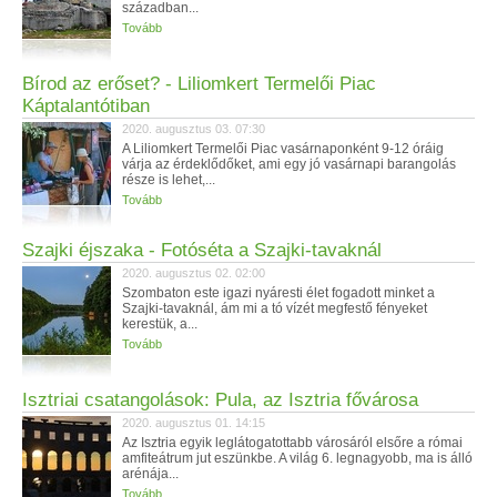
században...
Tovább
Bírod az erőset? - Liliomkert Termelői Piac
Káptalantótiban
2020. augusztus 03. 07:30
A Liliomkert Termelői Piac vasárnaponként 9-12 óráig
várja az érdeklődőket, ami egy jó vasárnapi barangolás
része is lehet,...
Tovább
Szajki éjszaka - Fotóséta a Szajki-tavaknál
2020. augusztus 02. 02:00
Szombaton este igazi nyáresti élet fogadott minket a
Szajki-tavaknál, ám mi a tó vízét megfestő fényeket
kerestük, a...
Tovább
Isztriai csatangolások: Pula, az Isztria fővárosa
2020. augusztus 01. 14:15
Az Isztria egyik leglátogatottabb városáról elsőre a római
amfiteátrum jut eszünkbe. A világ 6. legnagyobb, ma is álló
arénája...
Tovább