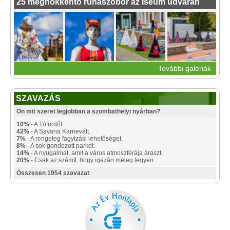
25 meghökkentő ruhaszobor az Iseum udvarán
További galériák
SZAVAZÁS
Ön mit szeret legjobban a szombathelyi nyárban?
10%
- A Tófürdőt.
42%
- A Savaria Karnevált.
7%
- A rengeteg fagyizási lehetőséget.
8%
- A sok gondozott parkot.
14%
- A nyugalmat, amit a város atmoszférája áraszt.
20%
- Csak az számít, hogy igazán meleg legyen.
Összesen 1954 szavazat