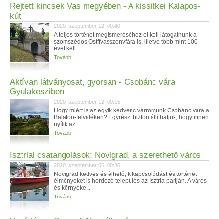
Rejtett kincsek Vas megyében - A kissitkei Kalapos-
kút
2020. szeptember 12. 00:40
A teljes történet megismeréséhez el kell látogatnunk a
szomszédos Ostffyasszonyfára is, illetve több mint 100
évet kell...
Tovább
Aktívan látványosat, gyorsan - Csobánc vára
Gyulakesziben
2020. szeptember 12. 00:15
Hogy miért is az egyik kedvenc várromunk Csobánc vára a
Balaton-felvidéken? Egyrészt bizton állíthatjuk, hogy innen
nyílik az...
Tovább
Isztriai csatangolások: Novigrad, a szerethető város
2020. szeptember 06. 00:30
Novigrad kedves és élhető, kikapcsolódást és történeti
élményeket is hordozó település az Isztria partján. A város
és környéke...
Tovább