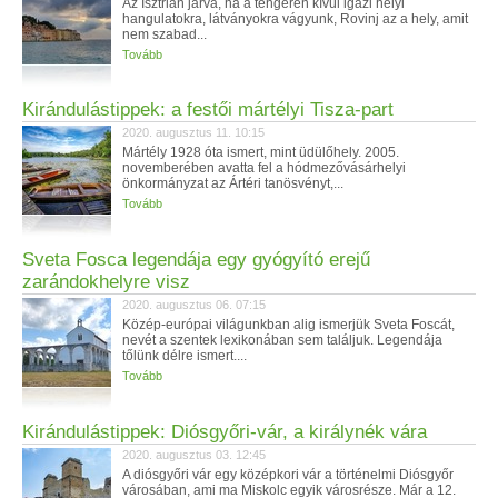
Az Isztrián járva, ha a tengeren kívül igazi helyi
hangulatokra, látványokra vágyunk, Rovinj az a hely, amit
nem szabad...
Tovább
Kirándulástippek: a festői mártélyi Tisza-part
2020. augusztus 11. 10:15
Mártély 1928 óta ismert, mint üdülőhely. 2005.
novemberében avatta fel a hódmezővásárhelyi
önkormányzat az Ártéri tanösvényt,...
Tovább
Sveta Fosca legendája egy gyógyító erejű
zarándokhelyre visz
2020. augusztus 06. 07:15
Közép-európai világunkban alig ismerjük Sveta Foscát,
nevét a szentek lexikonában sem találjuk. Legendája
tőlünk délre ismert....
Tovább
Kirándulástippek: Diósgyőri-vár, a királynék vára
2020. augusztus 03. 12:45
A diósgyőri vár egy középkori vár a történelmi Diósgyőr
városában, ami ma Miskolc egyik városrésze. Már a 12.