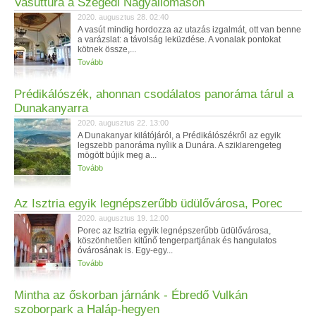
Vasúttúra a Szegedi Nagyállomáson
2020. augusztus 28. 02:40
A vasút mindig hordozza az utazás izgalmát, ott van benne
a varázslat: a távolság leküzdése. A vonalak pontokat
kötnek össze,...
Tovább
Prédikálószék, ahonnan csodálatos panoráma tárul a
Dunakanyarra
2020. augusztus 22. 13:00
A Dunakanyar kilátójáról, a Prédikálószékről az egyik
legszebb panoráma nyílik a Dunára. A sziklarengeteg
mögött bújik meg a...
Tovább
Az Isztria egyik legnépszerűbb üdülővárosa, Porec
2020. augusztus 19. 12:00
Porec az Isztria egyik legnépszerűbb üdülővárosa,
köszönhetően kitűnő tengerpartjának és hangulatos
óvárosának is. Egy-egy...
Tovább
Mintha az őskorban járnánk - Ébredő Vulkán
szoborpark a Haláp-hegyen