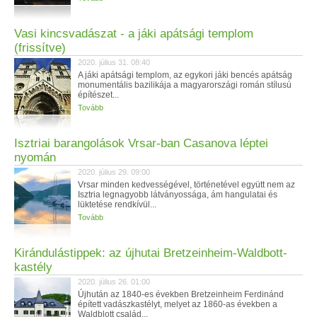
Vasi kincsvadászat - a jáki apátsági templom
(frissítve)
2020. július 31. 08:40
A jáki apátsági templom, az egykori jáki bencés apátság
monumentális bazilikája a magyarországi román stílusú
építészet...
Tovább
Isztriai barangolások Vrsar-ban Casanova léptei
nyomán
2020. július 29. 09:00
Vrsar minden kedvességével, történetével együtt nem az
Isztria legnagyobb látványossága, ám hangulatai és
lüktetése rendkívül...
Tovább
Kirándulástippek: az újhutai Bretzeinheim-Waldbott-
kastély
2020. július 26. 01:00
Újhután az 1840-es években Bretzeinheim Ferdinánd
épített vadászkastélyt, melyet az 1860-as években a
Waldblott család...