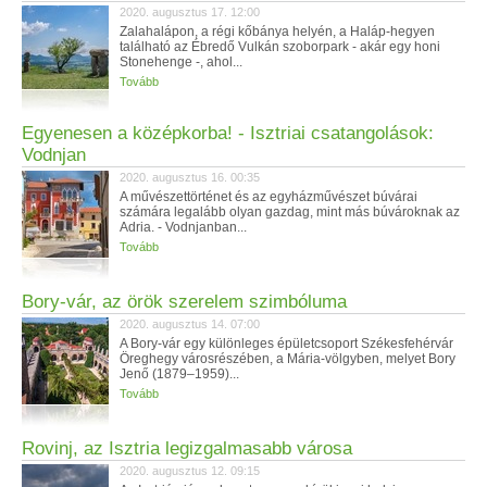
2020. augusztus 17. 12:00
Zalahalápon, a régi kőbánya helyén, a Haláp-hegyen
található az Ébredő Vulkán szoborpark - akár egy honi
Stonehenge -, ahol...
Tovább
Egyenesen a középkorba! - Isztriai csatangolások:
Vodnjan
2020. augusztus 16. 00:35
A művészettörténet és az egyházművészet búvárai
számára legalább olyan gazdag, mint más búvároknak az
Adria. - Vodnjanban...
Tovább
Bory-vár, az örök szerelem szimbóluma
2020. augusztus 14. 07:00
A Bory-vár egy különleges épületcsoport Székesfehérvár
Öreghegy városrészében, a Mária-völgyben, melyet Bory
Jenő (1879–1959)...
Tovább
Rovinj, az Isztria legizgalmasabb városa
2020. augusztus 12. 09:15