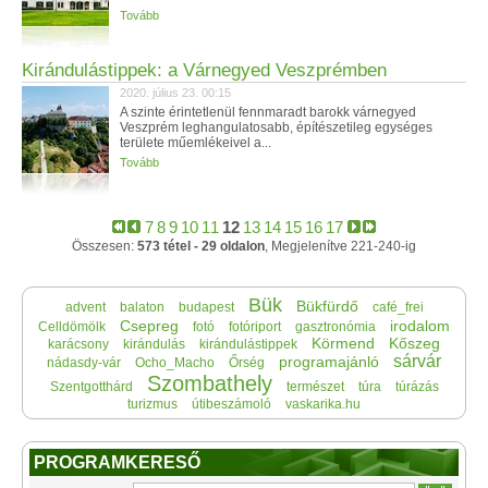
Tovább
Kirándulástippek: a Várnegyed Veszprémben
2020. július 23. 00:15
A szinte érintetlenül fennmaradt barokk várnegyed
Veszprém leghangulatosabb, építészetileg egységes
területe műemlékeivel a...
Tovább
7
8
9
10
11
12
13
14
15
16
17
Összesen:
573 tétel - 29 oldalon
, Megjelenítve 221-240-ig
Bük
Bükfürdő
advent
balaton
budapest
café_frei
Csepreg
irodalom
Celldömölk
fotó
fotóriport
gasztronómia
Körmend
Kőszeg
karácsony
kirándulás
kirándulástippek
sárvár
programajánló
nádasdy-vár
Ocho_Macho
Őrség
Szombathely
Szentgotthárd
természet
túra
túrázás
turizmus
útibeszámoló
vaskarika.hu
PROGRAMKERESŐ