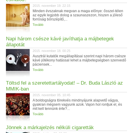
2015. november 19. 22:15
Minden évszaknak megvan a maga előnye: ősszel-télen
az egyik legjobb dolog a szaunaszezon, hiszen a jóleső
forróság bőrszépítő,...
Tovább
Napi három csésze kávé javíthatja a májbetegek
állapotát
2015. november 18. 00:25
Ausztrál kutatók megállapításai szerint napi három csésze
kávé jótékony hatással lehet a májbetegségben szenvedő
páciensek...
Tovább
Töltsd fel a szeretettartályodat! – Dr. Buda László az
MMIK-ban
2015. november 05. 10:45
A boldogságra törekvés mindnyájunk alapvető vágya,
gyakran mégsem vagyunk azok. Vajon hol rontjuk el, és
mit kell tennünk érte?...
Tovább
Jönnek a márkajelzés nélküli cigaretták