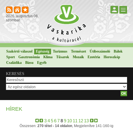
2026. augusztus 08.
szombat
Szakértő válaszol
Egészség
Turizmus
Természet
Útibeszámoló
Bálok
Sport
Gasztronómia
Klíma
Tűsarok
Mozaik
Ezotéria
Horoszkóp
Családika
Bizsu
Egyéb
KERESÉS
HÍREK
3
4
5
6
7
8
9
10
11
12
13
Összesen:
270 tétel - 14 oldalon
, Megjelenítve 141-160-ig