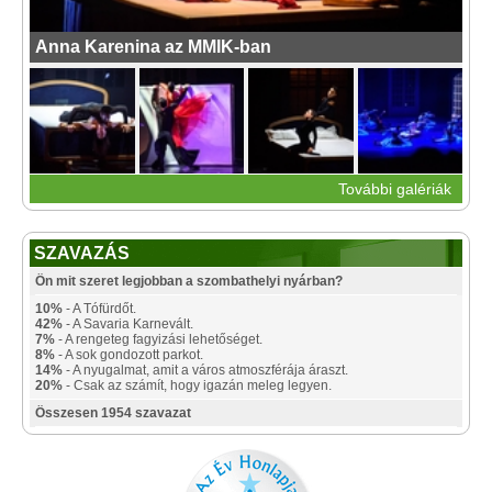
Anna Karenina az MMIK-ban
További galériák
SZAVAZÁS
Ön mit szeret legjobban a szombathelyi nyárban?
10%
- A Tófürdőt.
42%
- A Savaria Karnevált.
7%
- A rengeteg fagyizási lehetőséget.
8%
- A sok gondozott parkot.
14%
- A nyugalmat, amit a város atmoszférája áraszt.
20%
- Csak az számít, hogy igazán meleg legyen.
Összesen 1954 szavazat