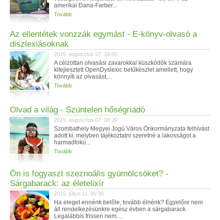
amerikai Dana-Farber...
Tovább
Az ellentétek vonzzák egymást - E-könyv-olvasó a
diszlexiásoknak
2015. augusztus 07. 10:00
A célzottan olvasási zavarokkal küszködők számára
kifejlesztett OpenDyslexic betűkészlet amellett, hogy
könnyíti az olvasást,...
Tovább
Olvad a világ - Szüntelen hőségriadó
2015. augusztus 07. 00:20
Szombathely Megyei Jogú Város Önkormányzata felhívást
adott ki, melyben tájékoztatni szeretné a lakosságot a
harmadfokú...
Tovább
Ön is fogyaszt szeznoális gyümölcsöket? -
Sárgabarack: az életelixír
2015. július 11. 00:30
Ha eleget ennénk belőle, tovább élnénk? Egyelőre nem
áll rendelkezésünkre egész évben a sárgabarack.
Legalábbis frissen nem....