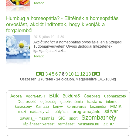
Tovább
Humbug a homeopátia? - Elítélnék a homeopátiás
orvoslást, akciót indítottak, hogy kivonják a
forgalomból
2015. július 10. 11:30
Akciót indított a homeopátiás orvoslás ellen a Szegedi
Tudományegyetem Orvosi Biológiai Intézetének
igazgatója, aki azt...
Tovább
3
4
5
6
7
8
9
10
11
12
13
Összesen:
270 tétel - 14 oldalon
, Megjelenítve 141-160-ig
Bük
Agora
Bükfürdő
Csepreg
Agora-MSH
Csónakázótó
hastánc
Depresszió
egészség
gasztronómia
internet
MMIK
karácsony
Karitász
könyv
koronavírus
közmédia
sárvár
programajánló
mozi
nádasdy-vár
pályázat
Szombathely
SIC
Savaria_Filmszínház
sport
zene
Táplánszentkereszt
természet
vaskarika.hu