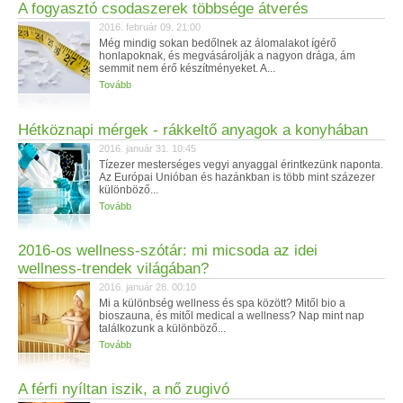
A fogyasztó csodaszerek többsége átverés
2016. február 09. 21:00
Még mindig sokan bedőlnek az álomalakot ígérő
honlapoknak, és megvásárolják a nagyon drága, ám
semmit nem érő készítményeket. A...
Tovább
Hétköznapi mérgek - rákkeltő anyagok a konyhában
2016. január 31. 10:45
Tízezer mesterséges vegyi anyaggal érintkezünk naponta.
Az Európai Unióban és hazánkban is több mint százezer
különböző...
Tovább
2016-os wellness-szótár: mi micsoda az idei
wellness-trendek világában?
2016. január 28. 00:10
Mi a különbség wellness és spa között? Mitől bio a
bioszauna, és mitől medical a wellness? Nap mint nap
találkozunk a különböző...
Tovább
A férfi nyíltan iszik, a nő zugivó