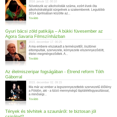
2016. január 12. 00:10
Növekszik az alkoholisták száma, ezért évek óta
alkoholstratégiát sürgetnek a szakemberek. Legutóbb
2014 áprilisában közölte az...
Tovább
Gyuri bácsi zöld patikája – A bükki füvesember az
Agora Savaria Filmszínházban
2015. december 17. 00:25
A ma embere elszakadt a természettől, ösztönei
eltompultak, szervezete, környezete elszennyeződött,
ételei megmérgeződtek. A...
Tovább
Az élelmiszeripar fogságában - Étrend reform Tóth
Gáborral
2015. december 02. 09:15
Ma már az ember a legszennyezettebb szervezetű élőlény
a Földön, aki - a túlzó mennyiségű táplálékfogyasztással,
a minőségi...
Tovább
Tények és tévhitek a szaunáról: te biztosan jól
csinálod?