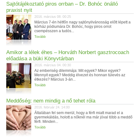
Sajtótájékoztató piros orrban – Dr. Bohóc önálló
praxist nyit
2016. március 08. 00:25
Március 7-én hétfőn nagy sajtónyilvánosság előtt lépett a
kórház pódiumára Dr. Bohóc, hogy piros orrot
csempésszen a tudós...
Tovább
Amikor a lélek éhes – Horváth Norbert gasztrocoach
előadása a büki Könyvtárban
2016. március 04. 00:30
Az emberiség dilemmája: Mit egyek? Mikor egyek?
Mennyit egyek? Meddig élvezet és honnan túlevés az
étkezés? Március 3-án...
Tovább
Meddőség: nem mindig a nő tehet róla
2016. február 24. 14:00
Általában fel sem merül, hogy a férfi miatt marad el a
gyermekáldás, holott a nőknél ma már jóval több a meddő
férfi. Minden...
Tovább