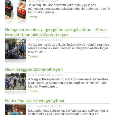
2015. október 20. 00:30
Jövő májustól dohánytermékeket csak egységes,
márkasemleges csomagolásban lehet forgalomba hozni. A
logók lekerülnek a...
Tovább
Betegszervezetek a gyógyítás szolgálatában – A Vas
Megyei Reumaklub Sárváron járt
2015. szeptember 25. 08:00
Az ősz nemcsak az oktatási intézmények nebulói számára
remek évszak a kiránduláshoz, a betegszervezetek tagjai
is szívesen...
Tovább
Biciklisreggeli Szombathelyen
2015. szeptember 21. 15:00
A Magyar Kerékpárosklub országos kezdeményezéséhez
csatlakozva, a Szombathelyi Tekergőkkel közösen a Vas
Megyei Kerékpáros...
Tovább
Napi négy kávé meggyógyíthat
2015. augusztus 24. 19:45
Legalább négy csésze kávé elfogyasztása csökkentheti a
vastagbélrák kiújulásának kockázatát - derült ki az