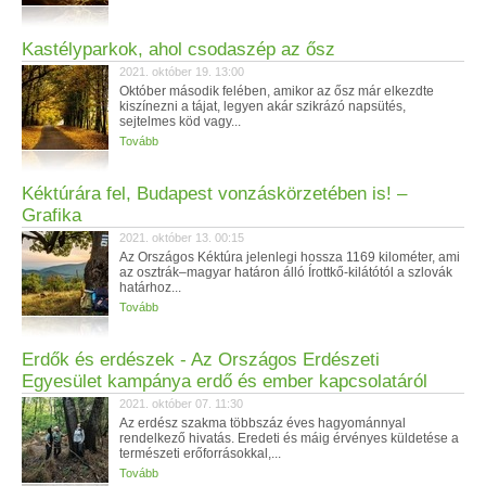
Kastélyparkok, ahol csodaszép az ősz
2021. október 19. 13:00
Október második felében, amikor az ősz már elkezdte
kiszínezni a tájat, legyen akár szikrázó napsütés,
sejtelmes köd vagy...
Tovább
Kéktúrára fel, Budapest vonzáskörzetében is! –
Grafika
2021. október 13. 00:15
Az Országos Kéktúra jelenlegi hossza 1169 kilométer, ami
az osztrák–magyar határon álló Írottkő-kilátótól a szlovák
határhoz...
Tovább
Erdők és erdészek - Az Országos Erdészeti
Egyesület kampánya erdő és ember kapcsolatáról
2021. október 07. 11:30
Az erdész szakma többszáz éves hagyománnyal
rendelkező hivatás. Eredeti és máig érvényes küldetése a
természeti erőforrásokkal,...
Tovább