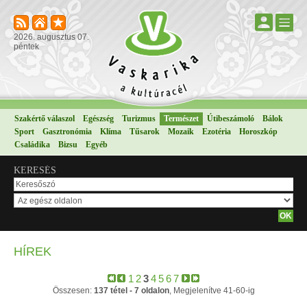
2026. augusztus 07.
péntek
Szakértő válaszol
Egészség
Turizmus
Természet
Útibeszámoló
Bálok
Sport
Gasztronómia
Klíma
Tűsarok
Mozaik
Ezotéria
Horoszkóp
Családika
Bizsu
Egyéb
KERESÉS
HÍREK
1
2
3
4
5
6
7
Összesen:
137 tétel - 7 oldalon
, Megjelenítve 41-60-ig