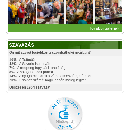
További galériák
SZAVAZÁS
Ön mit szeret legjobban a szombathelyi nyárban?
10%
- A Tófürdőt.
42%
- A Savaria Karnevált.
7%
- A rengeteg fagyizási lehetőséget.
8%
- A sok gondozott parkot.
14%
- A nyugalmat, amit a város atmoszférája áraszt.
20%
- Csak az számít, hogy igazán meleg legyen.
Összesen 1954 szavazat