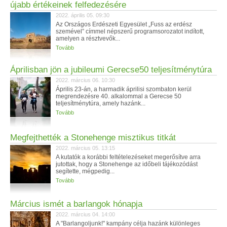
újabb értékeinek felfedezésére
2022. április 05. 09:30
Az Országos Erdészeti Egyesület „Fuss az erdész
szemével” címmel népszerű programsorozatot indított,
amelyen a résztvevők...
Tovább
Áprilisban jön a jubileumi Gerecse50 teljesítménytúra
2022. március 06. 10:30
Április 23-án, a harmadik áprilisi szombaton kerül
megrendezésre 40. alkalommal a Gerecse 50
teljesítménytúra, amely hazánk...
Tovább
Megfejthették a Stonehenge misztikus titkát
2022. március 05. 13:15
A kutatók a korábbi feltételezéseket megerősítve arra
jutottak, hogy a Stonehenge az időbeli tájékozódást
segítette, mégpedig...
Tovább
Március ismét a barlangok hónapja
2022. március 04. 14:00
A "Barlangoljunk!" kampány célja hazánk különleges