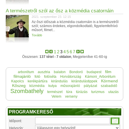
A természetről szól az ősz a közmédia csatornáin
2021. szeptember 23. 12:15
Az őszi időszak a közmédia csatornáin is a természetről
szól; számos érdekes, elgondolkodtató, figyelemfelhívó
műsort, filmet...
Tovább
1
2
3
4
5
6
7
Összesen:
137 tétel - 7 oldalon
, Megjelenítve 41-60-ig
film
arborétum
ausztria
balaton
Bondoró
budapest
filmajánló
fotó
fotóséta
Horvátország
Kámoni_Arborétum
Körmend
Kapolcs
kerékpártúra
kirándulás
kirándulástippek
Kőszeg
közmédia
kutya
műsorajánló
pályázat
szabadidő
Szombathely
természet
túra
túrázás
turizmus
utazás
Velem
verseny
PROGRAMKERESŐ
Időpont:
Helyszín: