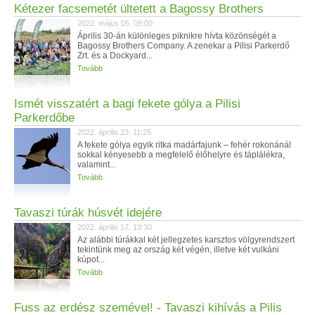
Kétezer facsemetét ültetett a Bagossy Brothers
2022. május 05. 09:00
Április 30-án különleges piknikre hívta közönségét a
Bagossy Brothers Company. A zenekar a Pilisi Parkerdő
Zrt. és a Dockyard...
Tovább
Ismét visszatért a bagi fekete gólya a Pilisi
Parkerdőbe
2022. április 23. 11:25
A fekete gólya egyik ritka madárfajunk – fehér rokonánál
sokkal kényesebb a megfelelő élőhelyre és táplálékra,
valamint...
Tovább
​Tavaszi túrák húsvét idejére
2022. április 17. 13:30
Az alábbi túrákkal két jellegzetes karsztos völgyrendszert
tekintünk meg az ország két végén, illetve két vulkáni
kúpot...
Tovább
Fuss az erdész szemével! - Tavaszi kihívás a Pilis