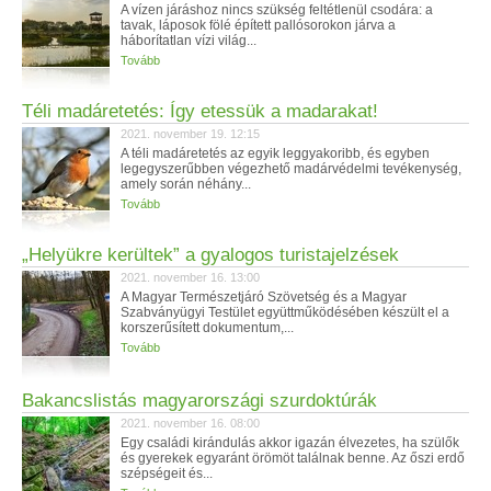
A vízen járáshoz nincs szükség feltétlenül csodára: a
tavak, láposok fölé épített pallósorokon járva a
háborítatlan vízi világ...
Tovább
Téli madáretetés: Így etessük a madarakat!
2021. november 19. 12:15
A téli madáretetés az egyik leggyakoribb, és egyben
legegyszerűbben végezhető madárvédelmi tevékenység,
amely során néhány...
Tovább
„Helyükre kerültek” a gyalogos turistajelzések
2021. november 16. 13:00
A Magyar Természetjáró Szövetség és a Magyar
Szabványügyi Testület együttműködésében készült el a
korszerűsített dokumentum,...
Tovább
Bakancslistás magyarországi szurdoktúrák
2021. november 16. 08:00
Egy családi kirándulás akkor igazán élvezetes, ha szülők
és gyerekek egyaránt örömöt találnak benne. Az őszi erdő
szépségeit és...