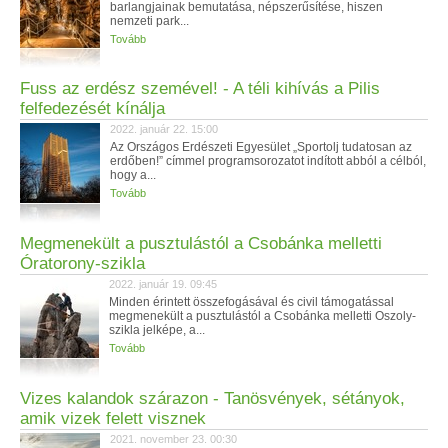
barlangjainak bemutatása, népszerűsítése, hiszen
nemzeti park...
Tovább
Fuss az erdész szemével! - A téli kihívás a Pilis
felfedezését kínálja
2022. január 22. 15:00
Az Országos Erdészeti Egyesület „Sportolj tudatosan az
erdőben!” címmel programsorozatot indított abból a célból,
hogy a...
Tovább
Megmenekült a pusztulástól a Csobánka melletti
Óratorony-szikla
2022. január 19. 09:45
Minden érintett összefogásával és civil támogatással
megmenekült a pusztulástól a Csobánka melletti Oszoly-
szikla jelképe, a...
Tovább
Vizes kalandok szárazon - Tanösvények, sétányok,
amik vizek felett visznek
2021. november 23. 00:30