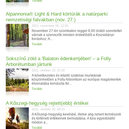
Tovább
Alpannonia® Light & Hard körtúrák a natúrparki
nemzetiségi falvakban (nov. 27.)
2021. november 06. 12:00
November 27-én szombaton reggel 8.00 órától szeretettel
várnak a szervezők minden érdeklődőt a Kiszsidányi-
forráshoz. A...
Tovább
Sokszínű zöld a 'Balaton édenkertjében' – a Folly
Arborétumban jártunk
2021. október 23. 01:00
A következetes és kitartó szakmai munkának
köszönhetően a Folly Arborétum az európai magánkertek
élvonalába tornászta fel...
Tovább
A Kőszegi-hegység rejtett(ebb) értékei
2021. október 20. 09:15
A Kőszegi-hegység kevésbé, illetve alig ismert természeti
és történeti értékeinek bemutatása. A túra egyedülálló
módon a...
Tovább