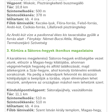
Végpont:
Miskolc, Pisztrángkeltető buszmegálló
Táv:
10,8 km
Szintemelkedés:
500 m
Szintcsökkenés:
378 m
Időtartam:
kb. 4 óra
Főbb látnivalók:
Kecske-lyuk, Flóra-forrás, Felső-forrás,
Andó-kút, Csókás-forrás, Lillafüredi pisztrángtelep
Az Andó-kút víze a pavilonnal ékes kis tavacskába gyűlik a
forrás alatt - Fénykép: Német-Bucsi Attila, Magyar
Természetjáró Szövetség
3. Körtúra a Sátoros-hegyek ikonikus magaslataira
A karakteres megjelenésű Sátoros-hegyek erdőségébe vezet
utunk, először a Magas-hegy kilátójába, ahonnan
végigmérhetjük hegység és alföld találkozását, majd
áttekergünk a Szár-hegyre, ahol komoly történelmi emlékek
sorakoznak. Ha pedig a kalandpark felvonóit és átcsúszó
kötélpályáját is beépítjük a túrába, olyan élményben lehet
részünk, amilyenre az országban máshol nem tehetünk szert.
Kiindulópont/végpont:
Sátoraljaújhely, vasútállomás
Táv:
11,1 km
Szintemelkedés:
510 m
Szintcsökkenés:
510 m
Időtartam:
kb. 4 óra
Főbb látnivalók:
Szent István király templom, Magas-hegy,