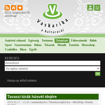
2026. augusztus 09.
vasárnap
Szakértő válaszol
Egészség
Turizmus
Természet
Útibeszámoló
Bálok
Sport
Gasztronómia
Klíma
Tűsarok
Mozaik
Ezotéria
Horoszkóp
Családika
Bizsu
Egyéb
KERESÉS
Vissza az előző oldalra
​Tavaszi túrák húsvét idejére
2022.04.17. - 13:30 |
vaskarika.hu / Természetjáró.hu - Nézőkép: Kisida