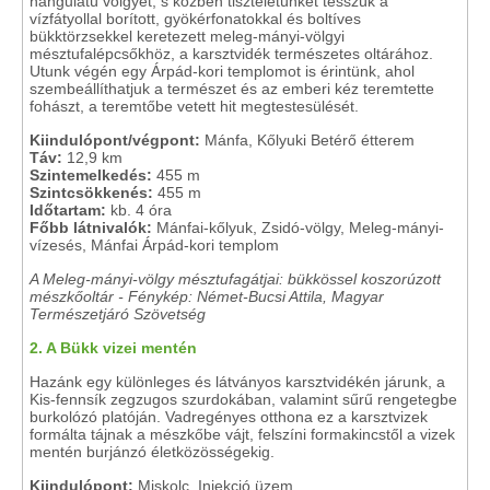
hangulatú völgyet, s közben tiszteletünket tesszük a
vízfátyollal borított, gyökérfonatokkal és boltíves
bükktörzsekkel keretezett meleg-mányi-völgyi
mésztufalépcsőkhöz, a karsztvidék természetes oltárához.
Utunk végén egy Árpád-kori templomot is érintünk, ahol
szembeállíthatjuk a természet és az emberi kéz teremtette
fohászt, a teremtőbe vetett hit megtestesülését.
Kiindulópont/végpont:
Mánfa, Kőlyuki Betérő étterem
Táv:
12,9 km
Szintemelkedés:
455 m
Szintcsökkenés:
455 m
Időtartam:
kb. 4 óra
Főbb látnivalók:
Mánfai-kőlyuk, Zsidó-völgy, Meleg-mányi-
vízesés, Mánfai Árpád-kori templom
A Meleg-mányi-völgy mésztufagátjai: bükkössel koszorúzott
mészkőoltár - Fénykép: Német-Bucsi Attila, Magyar
Természetjáró Szövetség
2. A Bükk vizei mentén
Hazánk egy különleges és látványos karsztvidékén járunk, a
Kis-fennsík zegzugos szurdokában, valamint sűrű rengetegbe
burkolózó platóján. Vadregényes otthona ez a karsztvizek
formálta tájnak a mészkőbe vájt, felszíni formakincstől a vizek
mentén burjánzó életközösségekig.
Kiindulópont:
Miskolc, Injekció üzem