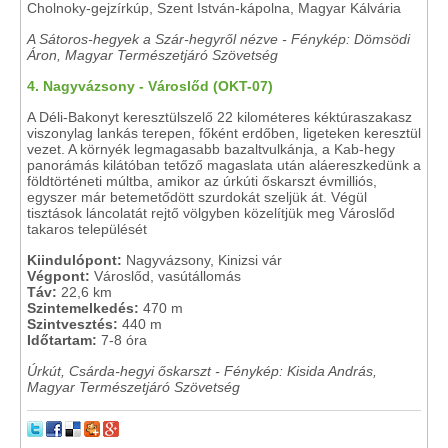
Cholnoky-gejzírkúp, Szent István-kápolna, Magyar Kálvária
A Sátoros-hegyek a Szár-hegyről nézve - Fénykép: Dömsödi
Áron, Magyar Természetjáró Szövetség
4. Nagyvázsony - Városlőd (OKT-07)
A Déli-Bakonyt keresztülszelő 22 kilométeres kéktúraszakasz
viszonylag lankás terepen, főként erdőben, ligeteken keresztül
vezet. A környék legmagasabb bazaltvulkánja, a Kab-hegy
panorámás kilátóban tetőző magaslata után aláereszkedünk a
földtörténeti múltba, amikor az úrkúti őskarszt évmilliós,
egyszer már betemetődött szurdokát szeljük át. Végül
tisztások láncolatát rejtő völgyben közelítjük meg Városlőd
takaros települését
Kiindulópont:
Nagyvázsony, Kinizsi vár
Végpont:
Városlőd, vasútállomás
Táv:
22,6 km
Szintemelkedés:
470 m
Szintvesztés:
440 m
Időtartam:
7-8 óra
Úrkút, Csárda-hegyi őskarszt - Fénykép: Kisida András,
Magyar Természetjáró Szövetség