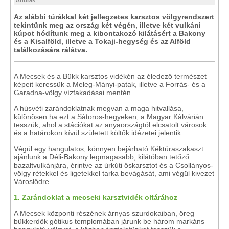
András
Az alábbi túrákkal két jellegzetes karsztos völgyrendszert
tekintünk meg az ország két végén, illetve két vulkáni
kúpot hódítunk meg a kibontakozó kilátásért a Bakony
és a Kisalföld, illetve a Tokaji-hegység és az Alföld
találkozására rálátva.
A Mecsek és a Bükk karsztos vidékén az éledező természet
képeit keressük a Meleg-Mányi-patak, illetve a Forrás- és a
Garadna-völgy vízfakadásai mentén.
A húsvéti zarándoklatnak megvan a maga hitvallása,
különösen ha ezt a Sátoros-hegyeken, a Magyar Kálvárián
tesszük, ahol a stációkat az anyaországtól elcsatolt városok
és a határokon kívül született költők idézetei jelentik.
Végül egy hangulatos, könnyen bejárható Kéktúraszakaszt
ajánlunk a Déli-Bakony legmagasabb, kilátóban tetőző
bazaltvulkánjára, érintve az úrkúti őskarsztot és a Csollányos-
völgy rétekkel és ligetekkel tarka bevágását, ami végül kivezet
Városlődre.
1. Zarándoklat a mecseki karsztvidék oltárához
A Mecsek központi részének árnyas szurdokaiban, öreg
bükkerdők gótikus templomában járunk be három markáns