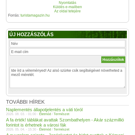
Nyomtatás
Küldés e-mailben
Az oldal tetejére
Forrás:
turistamagazin.hu
ÚJ HOZZÁSZÓLÁS
TOVÁBBI HÍREK
Naplementés állapotjelentés a váti tóról
2026. 08. 03. - 01:00 -
Életmód
/
Természet
A fa érték! táblákat avattak Szombathelyen - Akár százmillió
forintot is érhetnek a városi fák
2026. 05. 04. - 15:30 -
Életmód
/
Természet