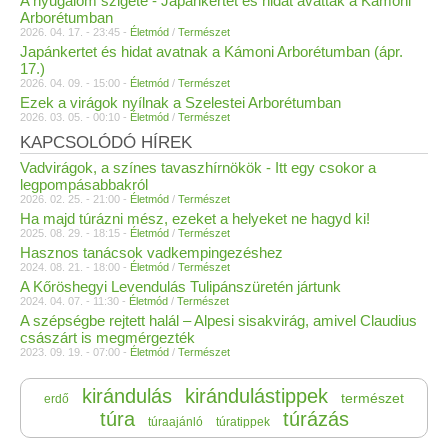
A nyugalom szigete - Japánkertet és hidat avattak a Kámoni
Arborétumban
2026. 04. 17. - 23:45 -
Életmód
/
Természet
Japánkertet és hidat avatnak a Kámoni Arborétumban (ápr.
17.)
2026. 04. 09. - 15:00 -
Életmód
/
Természet
Ezek a virágok nyílnak a Szelestei Arborétumban
2026. 03. 05. - 00:10 -
Életmód
/
Természet
KAPCSOLÓDÓ HÍREK
Vadvirágok, a színes tavaszhírnökök - Itt egy csokor a
legpompásabbakról
2026. 02. 25. - 21:00 -
Életmód
/
Természet
Ha majd túrázni mész, ezeket a helyeket ne hagyd ki!
2025. 08. 29. - 18:15 -
Életmód
/
Természet
Hasznos tanácsok vadkempingezéshez
2024. 08. 21. - 18:00 -
Életmód
/
Természet
A Kőröshegyi Levendulás Tulipánszüretén jártunk
2024. 04. 07. - 11:30 -
Életmód
/
Természet
A szépségbe rejtett halál – Alpesi sisakvirág, amivel Claudius
császárt is megmérgezték
2023. 09. 19. - 07:00 -
Életmód
/
Természet
kirándulás
kirándulástippek
természet
erdő
túra
túrázás
túraajánló
túratippek