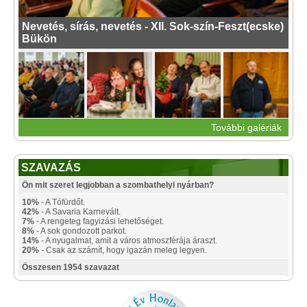
Nevetés, sírás, nevetés - XII. Sok-szín-Feszt(ecske)
Bükön
További galériák
SZAVAZÁS
Ön mit szeret legjobban a szombathelyi nyárban?
10%
- A Tófürdőt.
42%
- A Savaria Karnevált.
7%
- A rengeteg fagyizási lehetőséget.
8%
- A sok gondozott parkot.
14%
- A nyugalmat, amit a város atmoszférája áraszt.
20%
- Csak az számít, hogy igazán meleg legyen.
Összesen 1954 szavazat