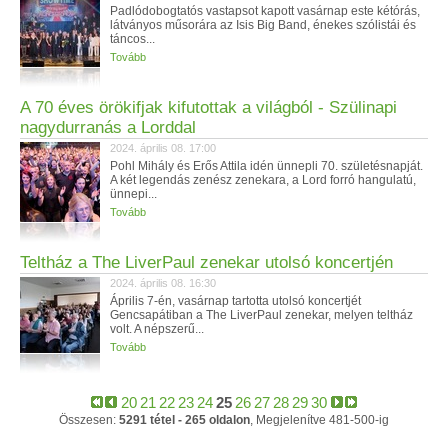
Padlódobogtatós vastapsot kapott vasárnap este kétórás,
látványos műsorára az Isis Big Band, énekes szólistái és
táncos...
Tovább
A 70 éves örökifjak kifutottak a világból - Szülinapi
nagydurranás a Lorddal
2024. április 08. 17:00
Pohl Mihály és Erős Attila idén ünnepli 70. születésnapját.
A két legendás zenész zenekara, a Lord forró hangulatú,
ünnepi...
Tovább
Teltház a The LiverPaul zenekar utolsó koncertjén
2024. április 08. 16:30
Április 7-én, vasárnap tartotta utolsó koncertjét
Gencsapátiban a The LiverPaul zenekar, melyen teltház
volt. A népszerű...
Tovább
20
21
22
23
24
25
26
27
28
29
30
Összesen:
5291 tétel - 265 oldalon
, Megjelenítve 481-500-ig