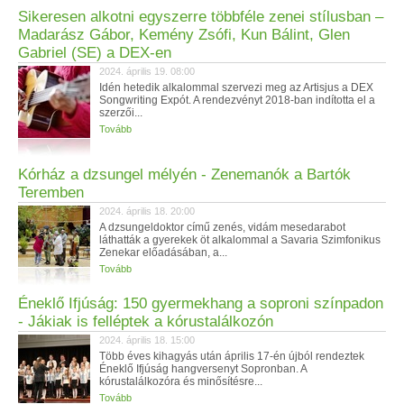
Sikeresen alkotni egyszerre többféle zenei stílusban –
Madarász Gábor, Kemény Zsófi, Kun Bálint, Glen
Gabriel (SE) a DEX-en
2024. április 19. 08:00
Idén hetedik alkalommal szervezi meg az Artisjus a DEX
Songwriting Expót. A rendezvényt 2018-ban indította el a
szerzői...
Tovább
Kórház a dzsungel mélyén - Zenemanók a Bartók
Teremben
2024. április 18. 20:00
A dzsungeldoktor című zenés, vidám mesedarabot
láthatták a gyerekek öt alkalommal a Savaria Szimfonikus
Zenekar előadásában, a...
Tovább
Éneklő Ifjúság: 150 gyermekhang a soproni színpadon
- Jákiak is felléptek a kórustalálkozón
2024. április 18. 15:00
Több éves kihagyás után április 17-én újból rendeztek
Éneklő Ifjúság hangversenyt Sopronban. A
kórustalálkozóra és minősítésre...
Tovább