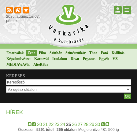
2026. augusztus 07.
péntek
Fesztiválok
Zene
Film
Színház
Színésztükör
Tánc
Fotó
Kiállítás
Képzőművészet
Karnevál
Irodalom
Divat
Pegazus
Egyéb
VZ
MEDIAWAVE
AlteRába
KERESÉS
HÍREK
20
21
22
23
24
25
26
27
28
29
30
Összesen:
5291 tétel - 265 oldalon
, Megjelenítve 481-500-ig