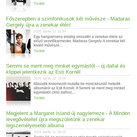
Tovább
Főszerepben a szimfonikusok két művésze - Madaras
Gergely újra a zenekar élén!
2024. április 12. 11:00
Egy hangverseny erejéig visszatér a zenekar élére az
előző vezetőkarmester, Madaras Gergely. A zenekar két
kiváló művésze,...
Tovább
Semmi se ment meg minket egymástól – új dallal és
klippel jelentkezik az Esti Kornél
2024. április 12. 10:00
Második kislemezét mutatta be most készülő hetedik
albumáról az Esti Kornél. A Semmi se ment meg minket
egymástól című dalhoz,...
Tovább
Megjelent a Margaret Island új nagylemeze - A Minden
levegővétellel újra megszületünk a zenekar
legszemélyesebb albuma
2024. április 11. 09:15