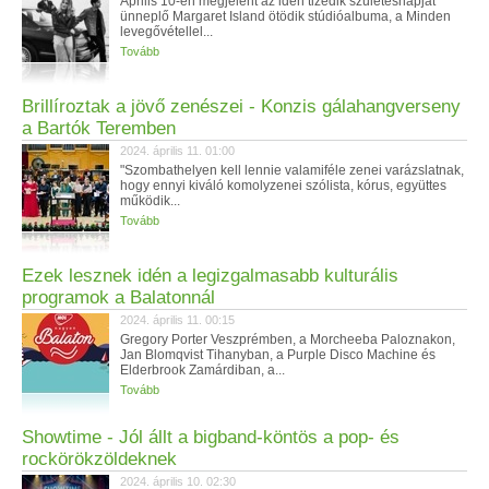
Április 10-én megjelent az idén tizedik születésnapját
ünneplő Margaret Island ötödik stúdióalbuma, a Minden
levegővétellel...
Tovább
Brillíroztak a jövő zenészei - Konzis gálahangverseny
a Bartók Teremben
2024. április 11. 01:00
"Szombathelyen kell lennie valamiféle zenei varázslatnak,
hogy ennyi kiváló komolyzenei szólista, kórus, együttes
működik...
Tovább
Ezek lesznek idén a legizgalmasabb kulturális
programok a Balatonnál
2024. április 11. 00:15
Gregory Porter Veszprémben, a Morcheeba Paloznakon,
Jan Blomqvist Tihanyban, a Purple Disco Machine és
Elderbrook Zamárdiban, a...
Tovább
Showtime - Jól állt a bigband-köntös a pop- és
rockörökzöldeknek
2024. április 10. 02:30