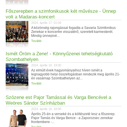
Főszerepben a szimfonikusok két művésze - Ünnep
volt a Madaras-koncert
2024. április 17. 01:00
A közönség rajongással fogadta a Savaria Szimfonikus
Zenekar e koncertre visszatérő, szeretett karmesterét.
Mindig ünnepivé...
Tovább
Ismét Öröm a Zene! - Könnyűzenei tehetségkutató
Szombathelyen
2024. április 16. 19:00
Az elmúlt évek hagyományaihoz híven ismét a
legnagyobb helyi összefogásban rendezik meg április 21-
én vasárnap Szombathelyen az...
Tovább
Szózene est Pajor Tamással és Varga Bencével a
Weöres Sándor Színházban
2024. április 16. 18:00
Április 25-én a verseké és a költészeté lesz a főszerep.
Pajor Tamás és Varga Bence - a Zaporozsec zenekar
frontembere -...