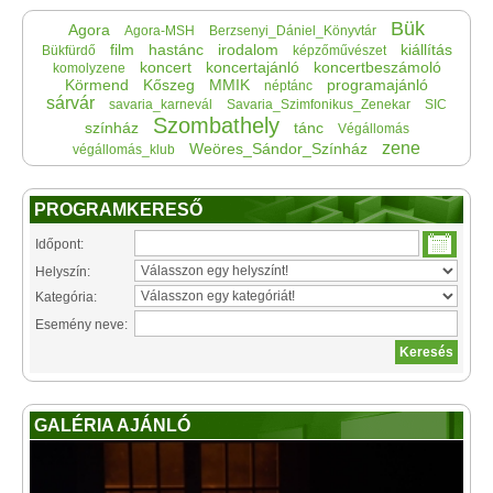
Bük
Agora
Agora-MSH
Berzsenyi_Dániel_Könyvtár
film
hastánc
irodalom
kiállítás
Bükfürdő
képzőművészet
koncert
koncertajánló
koncertbeszámoló
komolyzene
Körmend
Kőszeg
MMIK
programajánló
néptánc
sárvár
savaria_karnevál
Savaria_Szimfonikus_Zenekar
SIC
Szombathely
színház
tánc
Végállomás
zene
Weöres_Sándor_Színház
végállomás_klub
PROGRAMKERESŐ
Időpont:
Helyszín:
Kategória:
Esemény neve:
GALÉRIA AJÁNLÓ