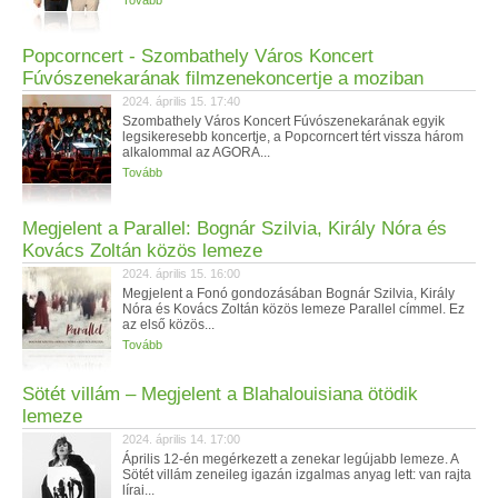
Tovább
Popcorncert - Szombathely Város Koncert
Fúvószenekarának filmzenekoncertje a moziban
2024. április 15. 17:40
Szombathely Város Koncert Fúvószenekarának egyik
legsikeresebb koncertje, a Popcorncert tért vissza három
alkalommal az AGORA...
Tovább
Megjelent a Parallel: Bognár Szilvia, Király Nóra és
Kovács Zoltán közös lemeze
2024. április 15. 16:00
Megjelent a Fonó gondozásában Bognár Szilvia, Király
Nóra és Kovács Zoltán közös lemeze Parallel címmel. Ez
az első közös...
Tovább
Sötét villám – Megjelent a Blahalouisiana ötödik
lemeze
2024. április 14. 17:00
Április 12-én megérkezett a zenekar legújabb lemeze. A
Sötét villám zeneileg igazán izgalmas anyag lett: van rajta
lírai...