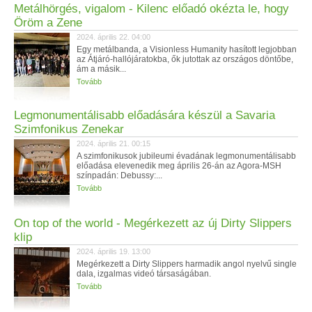
Metálhörgés, vigalom - Kilenc előadó okézta le, hogy
Öröm a Zene
2024. április 22. 04:00
Egy metálbanda, a Visionless Humanity hasított legjobban
az Átjáró-hallójáratokba, ők jutottak az országos döntőbe,
ám a másik...
Tovább
Legmonumentálisabb előadására készül a Savaria
Szimfonikus Zenekar
2024. április 21. 00:15
A szimfonikusok jubileumi évadának legmonumentálisabb
előadása elevenedik meg április 26-án az Agora-MSH
színpadán: Debussy:...
Tovább
On top of the world - Megérkezett az új Dirty Slippers
klip
2024. április 19. 13:00
Megérkezett a Dirty Slippers harmadik angol nyelvű single
dala, izgalmas videó társaságában.
Tovább