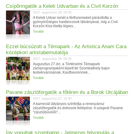
Csípőringatók a Keleti Udvarban és a Civil Korzón
2017. augusztus 28. 00:50
A Keleti Udvar ismét a férfiszemeket párásította a
gyönyörűséges hastáncosok látványával, míg a Civil
Korzón Kiss Aletta légies...
Tovább
Ezzel búcsúzott a Témapark - Az Artistica Anam Cara
középkori artistabemutatója
2017. augusztus 28. 00:25
Augusztus 27-én, a Történelmi Témapark
záróprogramjaként lépett fel Szombathely bajor
testvérvárosának, Kaufbeurennek...
Tovább
Pavane zászlóforgatók a főtéren és a Borok Utcájában
2017. augusztus 27. 15:00
A karnevál látványos színfoltja a reneszánsz
zászlóforgatók és dobosok fellépése. A szegedi Pavane
"zászlóbűvölői"...
Tovább
Így vonultak szombaton - Jelmezes felvonulás a