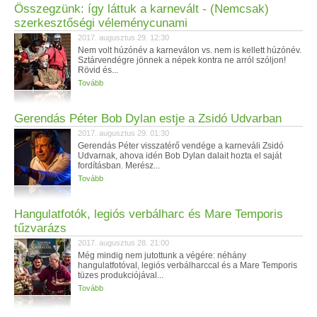
Összegzünk: így láttuk a karnevált - (Nemcsak)
szerkesztőségi véleménycunami
2017. augusztus 29. 12:30
Nem volt húzónév a karneválon vs. nem is kellett húzónév.
Sztárvendégre jönnek a népek kontra ne arról szóljon!
Rövid és...
Tovább
Gerendás Péter Bob Dylan estje a Zsidó Udvarban
2017. augusztus 29. 01:30
Gerendás Péter visszatérő vendége a karneváli Zsidó
Udvarnak, ahova idén Bob Dylan dalait hozta el saját
fordításban. Merész...
Tovább
Hangulatfotók, legiós verbálharc és Mare Temporis
tűzvarázs
2017. augusztus 28. 21:00
Még mindig nem jutottunk a végére: néhány
hangulatfotóval, legiós verbálharccal és a Mare Temporis
tüzes produkciójával...
Tovább