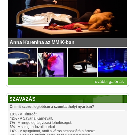
Anna Karenina az MMIK-ban
További galériák
SZAVAZÁS
Ön mit szeret legjobban a szombathelyi nyárban?
10%
- A Tófürdőt.
42%
- A Savaria Karnevált.
7%
- A rengeteg fagyizási lehetőséget.
8%
- A sok gondozott parkot.
14%
- A nyugalmat, amit a város atmoszférája áraszt.