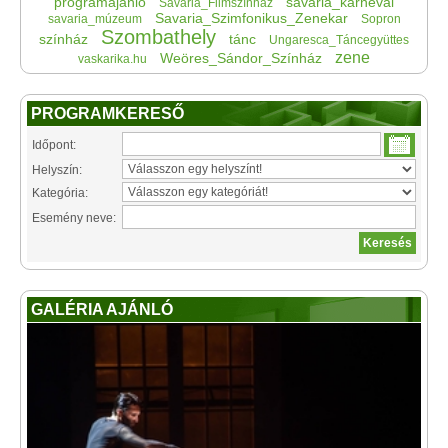
programajánló
savaria_karnevál
Savaria_Filmszínház
Savaria_Szimfonikus_Zenekar
savaria_múzeum
Sopron
Szombathely
színház
tánc
Ungaresca_Táncegyüttes
zene
Weöres_Sándor_Színház
vaskarika.hu
PROGRAMKERESŐ
Időpont:
Helyszín:
Kategória:
Esemény neve:
GALÉRIA AJÁNLÓ