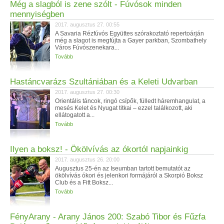
Még a slagból is zene szólt - Fúvósok minden
mennyiségben
2017. augusztus 27. 00:55
A Savaria Rézfúvós Együttes szórakoztató repertoárján
még a slagot is megfújta a Gayer parkban, Szombathely
Város Fúvószenekara...
Tovább
Hastáncvarázs Szultániában és a Keleti Udvarban
2017. augusztus 27. 00:30
Orientális táncok, ringó csípők, fülledt háremhangulat, a
mesés Kelet és Nyugat titkai – ezzel találkozott, aki
ellátogatott a...
Tovább
Ilyen a boksz! - Ökölvívás az ókortól napjainkig
2017. augusztus 26. 20:00
Augusztus 25-én az Iseumban tartott bemutatót az
ökölvívás ókori és jelenkori formájáról a Skorpió Boksz
Club és a Fitt Boksz...
Tovább
FényArany - Arany János 200: Szabó Tibor és Fűzfa