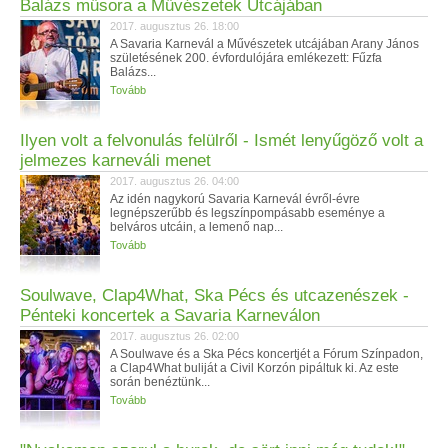
Balázs műsora a Művészetek Utcájában
2017. augusztus 26. 18:00
A Savaria Karnevál a Művészetek utcájában Arany János
születésének 200. évfordulójára emlékezett: Fűzfa
Balázs...
Tovább
Ilyen volt a felvonulás felülről - Ismét lenyűgöző volt a
jelmezes karneváli menet
2017. augusztus 26. 04:00
Az idén nagykorú Savaria Karnevál évről-évre
legnépszerűbb és legszínpompásabb eseménye a
belváros utcáin, a lemenő nap...
Tovább
Soulwave, Clap4What, Ska Pécs és utcazenészek -
Pénteki koncertek a Savaria Karneválon
2017. augusztus 26. 02:00
A Soulwave és a Ska Pécs koncertjét a Fórum Színpadon,
a Clap4What buliját a Civil Korzón pipáltuk ki. Az este
során benéztünk...
Tovább