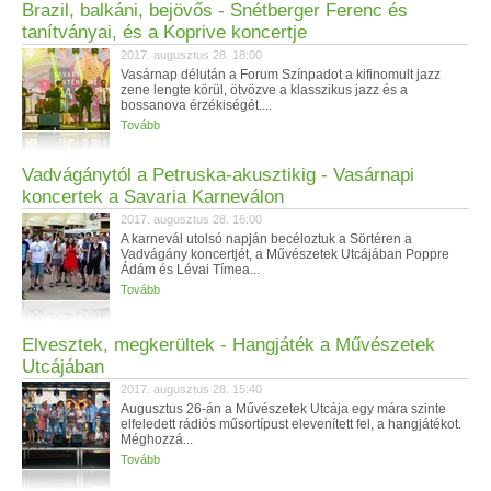
Brazil, balkáni, bejövős - Snétberger Ferenc és
tanítványai, és a Koprive koncertje
2017. augusztus 28. 18:00
Vasárnap délután a Forum Színpadot a kifinomult jazz
zene lengte körül, ötvözve a klasszikus jazz és a
bossanova érzékiségét....
Tovább
Vadvágánytól a Petruska-akusztikig - Vasárnapi
koncertek a Savaria Karneválon
2017. augusztus 28. 16:00
A karnevál utolsó napján becéloztuk a Sörtéren a
Vadvágány koncertjét, a Művészetek Utcájában Poppre
Ádám és Lévai Tímea...
Tovább
Elvesztek, megkerültek - Hangjáték a Művészetek
Utcájában
2017. augusztus 28. 15:40
Augusztus 26-án a Művészetek Utcája egy mára szinte
elfeledett rádiós műsortípust elevenített fel, a hangjátékot.
Méghozzá...
Tovább