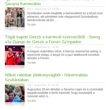
Savaria Karneválon
2017. augusztus 27. 13:00
Szombaton ismét megtette a karneválkört az a közel ezer
jelmezes, aki pénteken már végigvonult Szombathely
belvárosának utcáin....
Tovább
Tógát kapott Geszti a karnevál szervezőitől - Swing
a’la Django és Geszti a Forum Színpadon
2017. augusztus 27. 12:30
A magyar autentikus zene, a francia manouche swing, a
sanzonok világa, a tangó és a jazz találkozott szombat
délután a Forum...
Tovább
Nőket raboltak jótékonyságból - Háremrablás
Szultániában
2017. augusztus 27. 01:30
Augusztus 26-én délután a Savaria Legio és a szarmaták
megdézsmálták a török háremét, hogy beszedjék a
császári adót. A...
Tovább