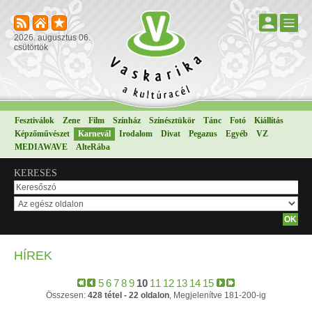
2026. augusztus 06.
csütörtök
Fesztiválok
Zene
Film
Színház
Színésztükör
Tánc
Fotó
Kiállítás
Képzőművészet
Karnevál
Irodalom
Divat
Pegazus
Egyéb
VZ
MEDIAWAVE
AlteRába
KERESÉS
HÍREK
5
6
7
8
9
10
11
12
13
14
15
Összesen:
428 tétel - 22 oldalon
, Megjelenítve 181-200-ig