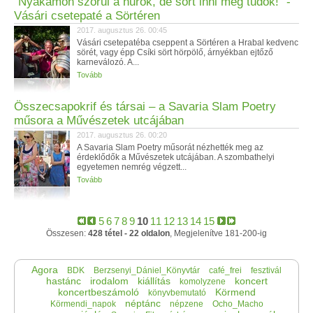
"Nyakamon szorul a hurok, de sört inni még tudok!" -
Vásári csetepaté a Sörtéren
2017. augusztus 26. 00:45
Vásári csetepatéba cseppent a Sörtéren a Hrabal kedvenc
sörét, vagy épp Csíki sört hörpölő, árnyékban ejtőző
karneválozó. A...
Tovább
Összecsapokrif és társai – a Savaria Slam Poetry
műsora a Művészetek utcájában
2017. augusztus 26. 00:20
A Savaria Slam Poetry műsorát nézhették meg az
érdeklődők a Művészetek utcájában. A szombathelyi
egyetemen nemrég végzett...
Tovább
5
6
7
8
9
10
11
12
13
14
15
Összesen:
428 tétel - 22 oldalon
, Megjelenítve 181-200-ig
Agora
BDK
Berzsenyi_Dániel_Könyvtár
café_frei
fesztivál
hastánc
irodalom
kiállítás
koncert
komolyzene
koncertbeszámoló
Körmend
könyvbemutató
néptánc
Körmendi_napok
népzene
Ocho_Macho