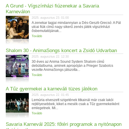
A Grund - Vígszínházi fiúzenekar a Savaria
Karneválon
2025. augusztus 23. 01:00
A zenekar tagjai mindannyian a Dés-Geszti-Grecsó: A Pál
utcai fiúk című nagy sikerű zenés játék vígszínházi
ősbemutatójának...
Tovább
Shalom 30 - AnimaSongs koncert a Zsidó Udvarban
2025. augusztus 22. 12:30
30 éves az Anima Sound System Shalom című
debütalbuma, aminek apropóján a Prieger Szabolcs
vezette AnimaSongs játszotta...
Tovább
A Tűz gyermekei a karneváli tüzes játékon
2025. augusztus 22. 01:45
Lemúria elveszett szigetének titkainál már csak lakói
rejtélyesebbek, kiket a mesék csak a Tűz gyermekeiként
emlegetnek. Mi...
Tovább
Savaria Karnevál 2025: főtéri programok a nyitónapon