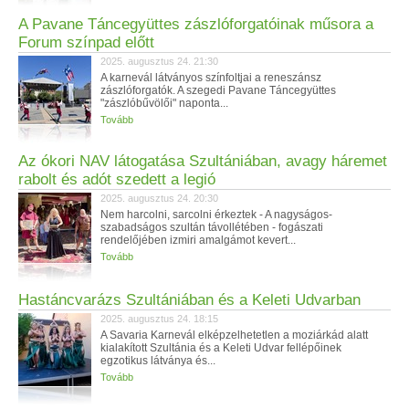
A Pavane Táncegyüttes zászlóforgatóinak műsora a
Forum színpad előtt
2025. augusztus 24. 21:30
A karnevál látványos színfoltjai a reneszánsz
zászlóforgatók. A szegedi Pavane Táncegyüttes
"zászlóbűvölői" naponta...
Tovább
Az ókori NAV látogatása Szultániában, avagy háremet
rabolt és adót szedett a legió
2025. augusztus 24. 20:30
Nem harcolni, sarcolni érkeztek - A nagyságos-
szabadságos szultán távollétében - fogászati
rendelőjében izmiri amalgámot kevert...
Tovább
Hastáncvarázs Szultániában és a Keleti Udvarban
2025. augusztus 24. 18:15
A Savaria Karnevál elképzelhetetlen a moziárkád alatt
kialakított Szultánia és a Keleti Udvar fellépőinek
egzotikus látványa és...
Tovább