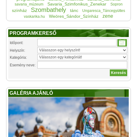
Savaria_Szimfonikus_Zenekar
savaria_múzeum
Sopron
Szombathely
színház
tánc
Ungaresca_Táncegyüttes
zene
Weöres_Sándor_Színház
vaskarika.hu
PROGRAMKERESŐ
Időpont:
Helyszín:
Kategória:
Esemény neve:
GALÉRIA AJÁNLÓ