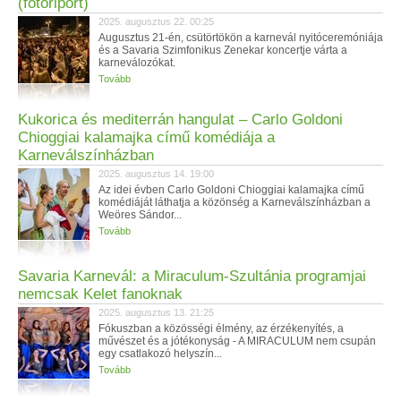
(fotóriport)
2025. augusztus 22. 00:25
Augusztus 21-én, csütörtökön a karnevál nyitóceremóniája
és a Savaria Szimfonikus Zenekar koncertje várta a
karneválozókat.
Tovább
Kukorica és mediterrán hangulat – Carlo Goldoni
Chioggiai kalamajka című komédiája a
Karneválszínházban
2025. augusztus 14. 19:00
Az idei évben Carlo Goldoni Chioggiai kalamajka című
komédiáját láthatja a közönség a Karneválszínházban a
Weöres Sándor...
Tovább
Savaria Karnevál: a Miraculum-Szultánia programjai
nemcsak Kelet fanoknak
2025. augusztus 13. 21:25
Fókuszban a közösségi élmény, az érzékenyítés, a
művészet és a jótékonyság - A MIRACULUM nem csupán
egy csatlakozó helyszín...
Tovább