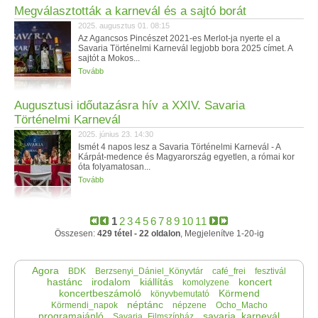
Megválasztották a karnevál és a sajtó borát
2025. augusztus 01. 08:15
Az Agancsos Pincészet 2021-es Merlot-ja nyerte el a
Savaria Történelmi Karnevál legjobb bora 2025 címet. A
sajtót a Mokos...
Tovább
Augusztusi időutazásra hív a XXIV. Savaria
Történelmi Karnevál
2025. június 23. 14:30
Ismét 4 napos lesz a Savaria Történelmi Karnevál - A
Kárpát-medence és Magyarország egyetlen, a római kor
óta folyamatosan...
Tovább
1
2
3
4
5
6
7
8
9
10
11
Összesen:
429 tétel - 22 oldalon
, Megjelenítve 1-20-ig
Agora
BDK
Berzsenyi_Dániel_Könyvtár
café_frei
fesztivál
hastánc
irodalom
kiállítás
koncert
komolyzene
koncertbeszámoló
Körmend
könyvbemutató
néptánc
Körmendi_napok
népzene
Ocho_Macho
programajánló
savaria_karnevál
Savaria_Filmszínház