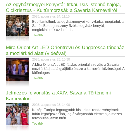
Az egyházmegyei könyvtár titkai, Isis istennő hajója,
Cicikrisztus - Kultúrmorzsák a Savaria Karneválról
2025. augusztus 24. 11:15
Bepillantottunk az egyházmegyei könyvtárba, megjártuk a
Sarlós Boldogasszony Székesegyház tornyát,
megtekintettük az Iseumban...
Tovább
Mira Orient Art LED-Orientrevü és Ungaresca táncház
a moziárkád alatt (videóval)
2025. augusztus 23. 15:30
A Mira Orient Art LED-fátylas orientális revüje a Savaria
mozi árkádja alá gyűjtötte össze a karneváli közönséget. A
különleges...
Tovább
Jelmezes felvonulás a XXIV. Savaria Történelmi
Karneválon
2025. augusztus 23. 14:00
Közép-Európa legnagyobb historikus rendezvényének
talán legnépszerűbb, leglátványosabb eleme a jelmezes
felvonulás, amin idén...
Tovább