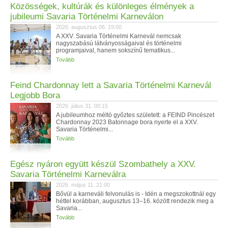
Közösségek, kultúrák és különleges élmények a
jubileumi Savaria Történelmi Karneválon
2026. augusztus 06. 19:00
A XXV. Savaria Történelmi Karnevál nemcsak
nagyszabású látványosságaival és történelmi
programjaival, hanem sokszínű tematikus...
Tovább
Feind Chardonnay lett a Savaria Történelmi Karnevál
Legjobb Bora
2026. július 31. 00:15
A jubileumhoz méltó győztes született: a FEIND Pincészet
Chardonnay 2023 Batonnage bora nyerte el a XXV.
Savaria Történelmi...
Tovább
Egész nyáron együtt készül Szombathely a XXV.
Savaria Történelmi Karneválra
2026. május 11. 21:00
Bővül a karneváli felvonulás is - Idén a megszokottnál egy
héttel korábban, augusztus 13–16. között rendezik meg a
Savaria...
Tovább