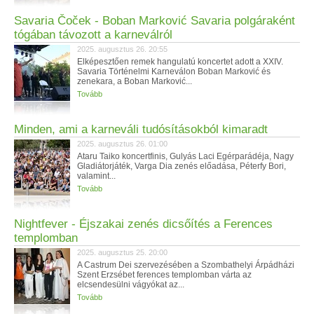
Savaria Čoček - Boban Marković Savaria polgáraként
tógában távozott a karneválról
2025. augusztus 26. 20:55
Elképesztően remek hangulatú koncertet adott a XXIV.
Savaria Történelmi Karneválon Boban Marković és
zenekara, a Boban Marković...
Tovább
Minden, ami a karneváli tudósításokból kimaradt
2025. augusztus 26. 01:00
Ataru Taiko koncertfinis, Gulyás Laci Egérparádéja, Nagy
Gladiátorjáték, Varga Dia zenés előadása, Péterfy Bori,
valamint...
Tovább
Nightfever - Éjszakai zenés dicsőítés a Ferences
templomban
2025. augusztus 25. 20:00
A Castrum Dei szervezésében a Szombathelyi Árpádházi
Szent Erzsébet ferences templomban várta az
elcsendesülni vágyókat az...
Tovább