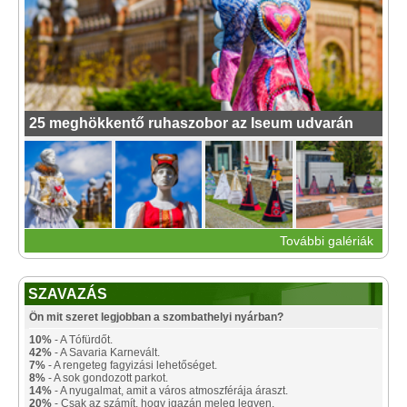
25 meghökkentő ruhaszobor az Iseum udvarán
További galériák
SZAVAZÁS
Ön mit szeret legjobban a szombathelyi nyárban?
10%
- A Tófürdőt.
42%
- A Savaria Karnevált.
7%
- A rengeteg fagyizási lehetőséget.
8%
- A sok gondozott parkot.
14%
- A nyugalmat, amit a város atmoszférája áraszt.
20%
- Csak az számít, hogy igazán meleg legyen.