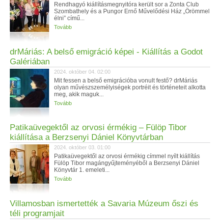
Rendhagyó kiállításmegnyitóra került sor a Zonta Club
Szombathely és a Pungor Ernő Művelődési Ház „Örömmel
élni” című...
Tovább
drMáriás: A belső emigráció képei - Kiállítás a Godot
Galériában
2024. október 04. 02:00
Mit fessen a belső emigrációba vonult festő? drMáriás
olyan művészszemélyiségek portréit és történeteit alkotta
meg, akik maguk...
Tovább
Patikaüvegektől az orvosi érmékig – Fülöp Tibor
kiállítása a Berzsenyi Dániel Könyvtárban
2024. október 03. 01:00
Patikaüvegektől az orvosi érmékig címmel nyílt kiállítás
Fülöp Tibor magángyűjteményéből a Berzsenyi Dániel
Könyvtár 1. emeleti...
Tovább
Villamosban ismertették a Savaria Múzeum őszi és
téli programjait