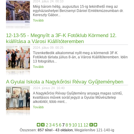
2024. július 24. 00:10
Még három hétig, augusztus 15-ig tekinthető meg az
egyházashetyei Berzsenyi Dániel Emlékmúzeumban dr.
Kereszty Gábor...
Tovább
12-13-55 - Megnyílt a 3F-K Fotóklub Körmend 12.
kiállítása a Városi Kiállítóteremben
2024. július 09. 00:25
Tizenkettedik alkalommal nyílt meg a körmendi 3F-K
Fotóklub tárlata július 8-án, a Városi Kiállítóteremben. Idén
13 fotográfus...
Tovább
A Gyulai Iskola a Nagykőrösi Révay Gyűjteményben
2024. június 24. 16:40
A Nagykőrösi Révay Gyűjtemény anyaga magas szintű,
kvalitásos művek sorát jegyzi a Gyulai Művésztelep
alkotóitól, több mint...
Tovább
2
3
4
5
6
7
8
9
10
11
12
Összesen:
857 tétel - 43 oldalon
, Megjelenítve 121-140-ig