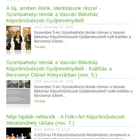
A táj, amiben élünk, identitásunk része! -
Szombathelyi témák a Vasvári Békeház
Képzőművészeti Gyűjteményéből
2024. november 07. 19:00
November 5-én Szombathelyi témák címmel a Vasvári
Békeház Képzőművészeti Gyűjteményéből nyílt kiállítás a
Berzsenyi Dániel...
Tovább
Szombathelyi témák a Vasvári Békeház
Képzőművészeti Gyűjteményéből - Kiállítás a
Berzsenyi Dániel Könyvtárban (nov. 5.)
2024. november 04. 13:45
November 5-én Szombathelyi témák címmel a Vasvári
Békeház Képzőművészeti Gyűjteményéből nyílik kiállítás a
Berzsenyi Dániel...
Tovább
Népi fajáték-reflexiók - A Folk+Art Képzőművészeti
Alkotóműhely tárlata (nov. 7.)
2024. október 29. 18:20
A 2024-es FA Képzőművészeti Alkotóműhely résztvevői a