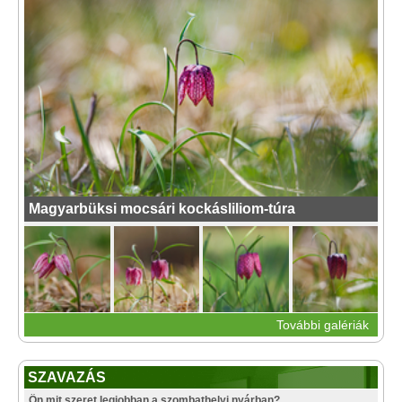
Magyarbüksi mocsári kockásliliom-túra
További galériák
SZAVAZÁS
Ön mit szeret legjobban a szombathelyi nyárban?