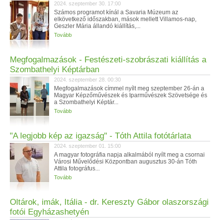
2024. szeptember 30. 17:00
Számos programot kínál a Savaria Múzeum az
elkövetkező időszakban, mások mellett Villamos-nap,
Geszler Mária állandó kiállítás,...
Tovább
Megfogalmazások - Festészeti-szobrászati kiállítás a
Szombathelyi Képtárban
2024. szeptember 28. 00:30
Megfogalmazások címmel nyílt meg szeptember 26-án a
Magyar Képzőművészek és Iparművészek Szövetsége és
a Szombathelyi Képtár...
Tovább
"A legjobb kép az igazság" - Tóth Attila fotótárlata
2024. szeptember 01. 15:00
A magyar fotográfia napja alkalmából nyílt meg a csornai
Városi Művelődési Központban augusztus 30-án Tóth
Attila fotográfus...
Tovább
Oltárok, imák, Itália - dr. Kereszty Gábor olaszországi
fotói Egyházashetyén