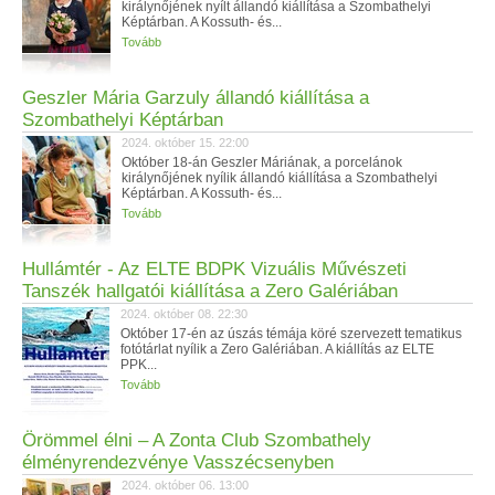
királynőjének nyílt állandó kiállítása a Szombathelyi
Képtárban. A Kossuth- és...
Tovább
Geszler Mária Garzuly állandó kiállítása a
Szombathelyi Képtárban
2024. október 15. 22:00
Október 18-án Geszler Máriának, a porcelánok
királynőjének nyílik állandó kiállítása a Szombathelyi
Képtárban. A Kossuth- és...
Tovább
Hullámtér - Az ELTE BDPK Vizuális Művészeti
Tanszék hallgatói kiállítása a Zero Galériában
2024. október 08. 22:30
Október 17-én az úszás témája köré szervezett tematikus
fotótárlat nyílik a Zero Galériában. A kiállítás az ELTE
PPK...
Tovább
Örömmel élni – A Zonta Club Szombathely
élményrendezvénye Vasszécsenyben
2024. október 06. 13:00