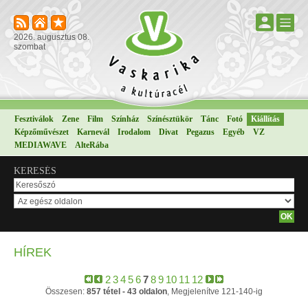
2026. augusztus 08.
szombat
Fesztiválok
Zene
Film
Színház
Színésztükör
Tánc
Fotó
Kiállítás
Képzőművészet
Karnevál
Irodalom
Divat
Pegazus
Egyéb
VZ
MEDIAWAVE
AlteRába
KERESÉS
HÍREK
2
3
4
5
6
7
8
9
10
11
12
Összesen:
857 tétel - 43 oldalon
, Megjelenítve 121-140-ig