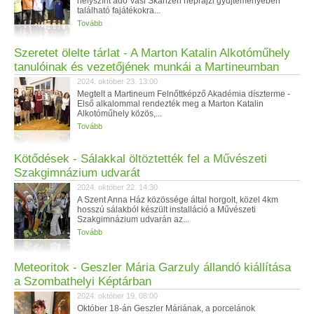
helyszínt adó Vasi Skanzen néprajzi gyűjteményében
található fajátékokra...
Tovább
Szeretet ölelte tárlat - A Marton Katalin Alkotóműhely
tanulóinak és vezetőjének munkái a Martineumban
2024. október 23. 13:00
Megtelt a Martineum Felnőttképző Akadémia díszterme -
Első alkalommal rendezték meg a Marton Katalin
Alkotóműhely közös,...
Tovább
Kötődések - Sálakkal öltöztették fel a Művészeti
Szakgimnázium udvarát
2024. október 22. 14:30
A Szent Anna Ház közössége által horgolt, közel 4km
hosszú sálakból készült installáció a Művészeti
Szakgimnázium udvarán az...
Tovább
Meteoritok - Geszler Mária Garzuly állandó kiállítása
a Szombathelyi Képtárban
2024. október 19. 08:00
Október 18-án Geszler Máriának, a porcelánok