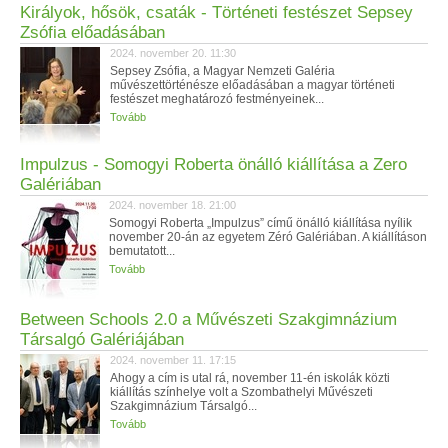
Királyok, hősök, csaták - Történeti festészet Sepsey
Zsófia előadásában
2024. november 20. 11:30
Sepsey Zsófia, a Magyar Nemzeti Galéria
művészettörténésze előadásában a magyar történeti
festészet meghatározó festményeinek...
Tovább
Impulzus - Somogyi Roberta önálló kiállítása a Zero
Galériában
2024. november 18. 21:00
Somogyi Roberta „Impulzus” című önálló kiállítása nyílik
november 20-án az egyetem Zéró Galériában. A kiállításon
bemutatott...
Tovább
Between Schools 2.0 a Művészeti Szakgimnázium
Társalgó Galériájában
2024. november 11. 17:15
Ahogy a cím is utal rá, november 11-én iskolák közti
kiállítás színhelye volt a Szombathelyi Művészeti
Szakgimnázium Társalgó...
Tovább