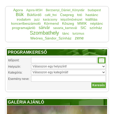
Agora
Agora-MSH
Berzsenyi_Dániel_Könyvtár
budapest
Bük
Bükfürdő
Csepreg
hastánc
café_frei
fotó
irodalom
kiállítás
jazz
karácsony
képzőművészet
koncertbeszámoló
Körmend
Kőszeg
MMIK
néptánc
sárvár
programajánló
SIC
színház
savaria_karnevál
Szombathely
tánc
turizmus
zene
Weöres_Sándor_Színház
PROGRAMKERESŐ
Időpont:
Helyszín:
Kategória:
Esemény neve:
GALÉRIA AJÁNLÓ