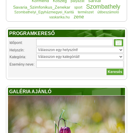
sárvár
Körmend
Kőszeg
pályázat
Szombathely
Savaria_Szimfonikus_Zenekar
sport
Szombathelyi_Egyházmegyei_Karitá
természet
útibeszámoló
zene
vaskarika.hu
PROGRAMKERESŐ
Időpont:
Helyszín:
Kategória:
Esemény neve:
GALÉRIA AJÁNLÓ