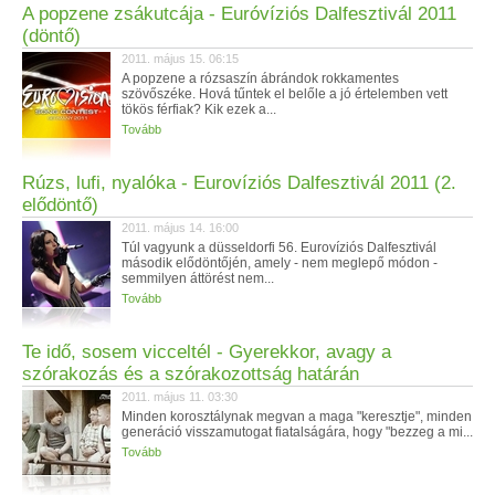
A popzene zsákutcája - Euróvíziós Dalfesztivál 2011
(döntő)
2011. május 15. 06:15
A popzene a rózsaszín ábrándok rokkamentes
szövőszéke. Hová tűntek el belőle a jó értelemben vett
tökös férfiak? Kik ezek a...
Tovább
Rúzs, lufi, nyalóka - Eurovíziós Dalfesztivál 2011 (2.
elődöntő)
2011. május 14. 16:00
Túl vagyunk a düsseldorfi 56. Eurovíziós Dalfesztivál
második elődöntőjén, amely - nem meglepő módon -
semmilyen áttörést nem...
Tovább
Te idő, sosem vicceltél - Gyerekkor, avagy a
szórakozás és a szórakozottság határán
2011. május 11. 03:30
Minden korosztálynak megvan a maga "keresztje", minden
generáció visszamutogat fiatalságára, hogy "bezzeg a mi...
Tovább