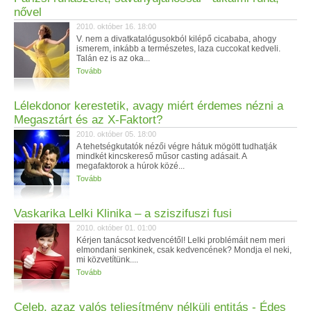
nővel
2010. október 16. 18:00
V. nem a divatkatalógusokból kilépő cicababa, ahogy
ismerem, inkább a természetes, laza cuccokat kedveli.
Talán ez is az oka...
Tovább
Lélekdonor kerestetik, avagy miért érdemes nézni a
Megasztárt és az X-Faktort?
2010. október 05. 18:00
A tehetségkutatók nézői végre hátuk mögött tudhatják
mindkét kincskereső műsor casting adásait. A
megafaktorok a húrok közé...
Tovább
Vaskarika Lelki Klinika – a sziszifuszi fusi
2010. október 01. 01:00
Kérjen tanácsot kedvencétől! Lelki problémáit nem meri
elmondani senkinek, csak kedvencének? Mondja el neki,
mi közvetítünk....
Tovább
Celeb, azaz valós teljesítmény nélküli entitás - Édes