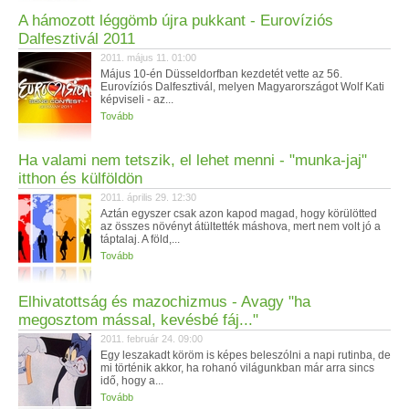
A hámozott léggömb újra pukkant - Eurovíziós
Dalfesztivál 2011
2011. május 11. 01:00
Május 10-én Düsseldorfban kezdetét vette az 56.
Eurovíziós Dalfesztivál, melyen Magyarországot Wolf Kati
képviseli - az...
Tovább
Ha valami nem tetszik, el lehet menni - "munka-jaj"
itthon és külföldön
2011. április 29. 12:30
Aztán egyszer csak azon kapod magad, hogy körülötted
az összes növényt átültették máshova, mert nem volt jó a
táptalaj. A föld,...
Tovább
Elhivatottság és mazochizmus - Avagy "ha
megosztom mással, kevésbé fáj..."
2011. február 24. 09:00
Egy leszakadt köröm is képes beleszólni a napi rutinba, de
mi történik akkor, ha rohanó világunkban már arra sincs
idő, hogy a...
Tovább