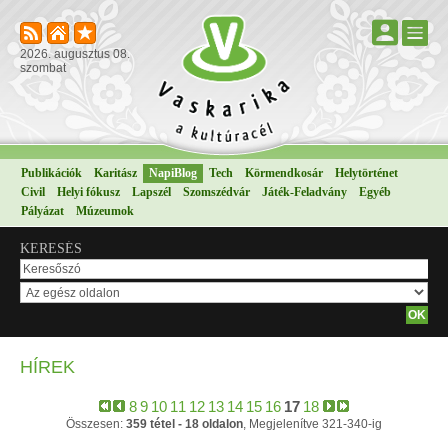
2026. augusztus 08.
szombat
Publikációk
Karitász
NapiBlog
Tech
Körmendkosár
Helytörténet
Civil
Helyi fókusz
Lapszél
Szomszédvár
Játék-Feladvány
Egyéb
Pályázat
Múzeumok
KERESÉS
HÍREK
8
9
10
11
12
13
14
15
16
17
18
Összesen:
359 tétel - 18 oldalon
, Megjelenítve 321-340-ig