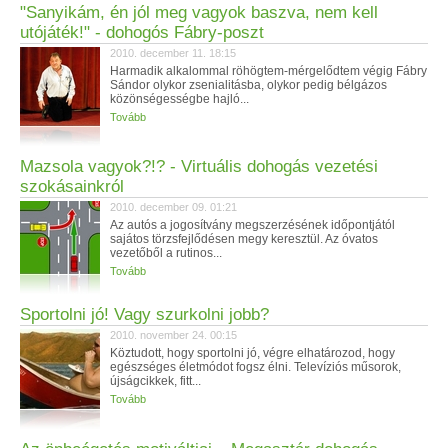
"Sanyikám, én jól meg vagyok baszva, nem kell
utójáték!" - dohogós Fábry-poszt
2010. december 11. 18:15
Harmadik alkalommal röhögtem-mérgelődtem végig Fábry
Sándor olykor zsenialitásba, olykor pedig bélgázos
közönségességbe hajló...
Tovább
Mazsola vagyok?!? - Virtuális dohogás vezetési
szokásainkról
2010. december 09. 01:21
Az autós a jogosítvány megszerzésének időpontjától
sajátos törzsfejlődésen megy keresztül. Az óvatos
vezetőből a rutinos...
Tovább
Sportolni jó! Vagy szurkolni jobb?
2010. november 24. 00:15
Köztudott, hogy sportolni jó, végre elhatározod, hogy
egészséges életmódot fogsz élni. Televíziós műsorok,
újságcikkek, fitt...
Tovább