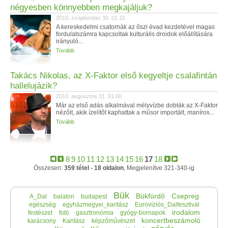
négyesben könnyebben megkajáljuk?
2010. szeptember 30. 01:15
A kereskedelmi csatornák az őszi évad kezdetével magas
fordulatszámra kapcsoltak kulturális droidok előállítására
irányuló...
Tovább
Takács Nikolas, az X-Faktor első kegyeltje csalafintán
hallelujázik?
2010. augusztus 31. 01:00
Már az első adás alkalmával mélyvízbe dobták az X-Faktor
nézőit, akik ízelítőt kaphattak a műsor importált, maníros...
Tovább
8
9
10
11
12
13
14
15
16
17
18
Összesen:
359 tétel - 18 oldalon
, Megjelenítve 321-340-ig
Bük
Bükfürdő
Csepreg
A_Dal
balaton
budapest
egészség
egyházmegyei_karitász
Eurovíziós_Dalfesztivál
irodalom
festészet
fotó
gasztronómia
gyógy-bornapok
koncertbeszámoló
karácsony
Karitász
képzőművészet