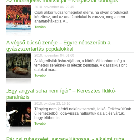
Az önbeégetés motiváltjai – Megasztár dohogás
2010. november 06. 22:45
Csak akkor tudsz tömegeket elérni, ha olyan produkciót
készítesz, ami az analfabétákat is vonzza, meg a nem
analfabétákat is. A...
Tovább
A végső búcsú zenéje – Egyre népszerűbb a
gyászszertartás popdalokkal
2010. november 04. 01:00
A slágerlisták őshazájában, a ködös Albionban még a
temetési zenéknek is létezik toplistája. A klasszikus brit
dalokat mára...
Tovább
„Egy angyal soha nem ígér” – Keresztes Ildikó-
parafrázis
2010. október 23. 16:10
Tényleg nem ígértél nekünk semmit, Ildikó. Felkészültünk
új lemezedből, oda-vissza hallgattuk dalait, és vártuk,
hogy élőben is...
Tovább
Párizsi ruhaszelet, savanyújánossal - alkalmi ruha,