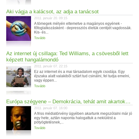
Aki vágja a kalácsot, az adja a tanácsot
2011. január 20. 09:15
A tömegek mélyén eltemetve a magányos egyének -
főfoglalkozásként - depressziós életük centijét vagdossák.
Kis- és...
Tovább
Az internet új csillaga: Ted Williams, a csövesből lett
képzett hangalámondó
2011. január 07. 22:15
Ez az internet és a mai társadalom egyik csodája. Egy
éjszaka alatt valakiből sztárt tud csinálni, fel tudja emelni,
vagy éppen...
Tovább
Európa szégyene – Demokrácia, tehát amit akartok…
2011. január 07. 16:00
A friss médiatörvény ügyében akartunk megszólalni már jó
egy hete, aztán naponta halogattuk a nekiülést a
pötyögtetésnek,...
Tovább