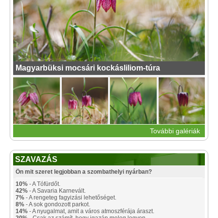
Magyarbüksi mocsári kockásliliom-túra
További galériák
SZAVAZÁS
Ön mit szeret legjobban a szombathelyi nyárban?
10%
- A Tófürdőt.
42%
- A Savaria Karnevált.
7%
- A rengeteg fagyizási lehetőséget.
8%
- A sok gondozott parkot.
14%
- A nyugalmat, amit a város atmoszférája áraszt.