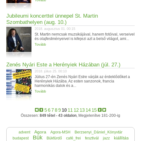
Tovább
Jubileumi koncerttel ünnepel St. Martin
Szombathelyen (aug. 10.)
2018. augusztus 01. 00:15
St. Martin nemcsak muzsikájával, hanem fotóival, verseivel
és olajfestményeivel is kifejezi azt a belső világot, ami...
Tovább
Zenés Nyári Este a Herényiek Házában (júl. 27.)
2018. július 25. 00:10
Július 27-én Zenés Nyári Estre várják az érdeklődőket a
Herényiek Házába. Az esten sanzonok, francia
harmonikás dalok és a...
Tovább
5
6
7
8
9
10
11
12
13
14
15
Összesen:
849 tétel - 43 oldalon
, Megjelenítve 181-200-ig
Agora
advent
Agora-MSH
Berzsenyi_Dániel_Könyvtár
Bük
kiállítás
budapest
Bükfürdő
café_frei
fesztivál
jazz