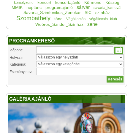
koncert
koncertajánló
Körmend
Kőszeg
komolyzene
sárvár
MMIK
néptánc
programajánló
savaria_karnevál
Savaria_Szimfonikus_Zenekar
SIC
színház
Szombathely
tánc
Végállomás
végállomás_klub
zene
Weöres_Sándor_Színház
PROGRAMKERESŐ
Időpont:
Helyszín:
Kategória:
Esemény neve:
GALÉRIA AJÁNLÓ