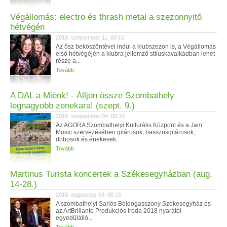
Végállomás: electro és thrash metal a szezonnyitó
hétvégén
2018. szeptember 11. 00:15
Az ősz beköszöntével indul a klubszezon is, a Végállomás
első hétvégéjén a klubra jellemző stíluskavalkádban lehet
része a...
Tovább
A DAL a Miénk! - Álljon össze Szombathely
legnagyobb zenekara! (szept. 9.)
2018. szeptember 04. 00:10
Az AGORA Szombathelyi Kulturális Központ és a Jam
Music szervezésében gitárosok, basszusgitárosok,
dobosok és énekesek...
Tovább
Martinus Turista koncertek a Székesegyházban (aug.
14-28.)
2018. augusztus 03. 00:15
A szombathelyi Sarlós Boldogasszony Székesegyház és
az ArtBrillante Produkciós Iroda 2018 nyarától
egyedülálló...