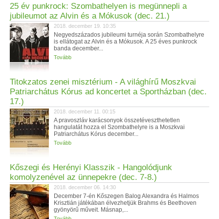
25 év punkrock: Szombathelyen is megünnepli a
jubileumot az Alvin és a Mókusok (dec. 21.)
2018. december 19. 10:35
Negyedszázados jubileumi turnéja során Szombathelyre
is ellátogat az Alvin és a Mókusok. A 25 éves punkrock
banda december...
Tovább
Titokzatos zenei misztérium - A világhírű Moszkvai
Patriarchátus Kórus ad koncertet a Sportházban (dec.
17.)
2018. december 11. 00:15
A pravoszláv karácsonyok összetéveszthetetlen
hangulatát hozza el Szombathelyre is a Moszkvai
Patriarchátus Kórus december...
Tovább
Kőszegi és Herényi Klasszik - Hangolódjunk
komolyzenével az ünnepekre (dec. 7-8.)
2018. december 06. 14:30
December 7-én Kőszegen Balog Alexandra és Halmos
Krisztián játékában élvezhetjük Brahms és Beethoven
gyönyörű műveit. Másnap,...
Tovább