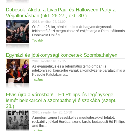
Dobosok, Akela, a LiverPaul és Halloween Party a
Végállomásban (okt. 26-27., okt. 30.)
2018. október 24. 11:00
Október 26-án, pénteken immár hagyományosnak
tekinthető őszi megmutatkozó estjét tartja a Ritmusállomás
Dobiskola Hollósi...
Tovább
Egyházi és jótékonysági koncertek Szombathelyen
2018. október 18. 12:15
Az evangélikus és a református templomban is
jótékonysági koncertre várják a komolyzene barátait, míg a
Püspöki Palotában a...
Tovább
Elvis újra a városban! - Ed Philips és legénysége
ismét belekarcol a szombathelyi éjszakába (szept.
28.)
2018. szeptember 25. 16:30
A modern zenei flessekkel és megfejtésekkel felütött
rockabilly-jükkel Európa-szerte taroló budapesti Ed Philips
and the...