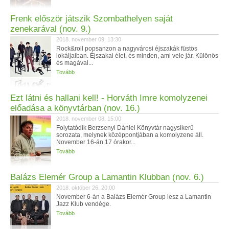
Frenk először játszik Szombathelyen saját
zenekarával (nov. 9.)
2018. november 09. 13:30
Rock&roll popsanzon a nagyvárosi éjszakák füstös
lokáljaiban. Éjszakai élet, és minden, ami vele jár. Különös
és magával...
Tovább
Ezt látni és hallani kell! - Horváth Imre komolyzenei
előadása a könyvtárban (nov. 16.)
2018. november 08. 15:00
Folytatódik Berzsenyi Dániel Könyvtár nagysikerű
sorozata, melynek középpontjában a komolyzene áll.
November 16-án 17 órakor...
Tovább
Balázs Elemér Group a Lamantin Klubban (nov. 6.)
2018. október 26. 20:00
November 6-án a Balázs Elemér Group lesz a Lamantin
Jazz Klub vendége.
Tovább