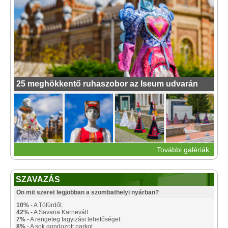
25 meghökkentő ruhaszobor az Iseum udvarán
További galériák
SZAVAZÁS
Ön mit szeret legjobban a szombathelyi nyárban?
10%
- A Tófürdőt.
42%
- A Savaria Karnevált.
7%
- A rengeteg fagyizási lehetőséget.
8%
- A sok gondozott parkot.