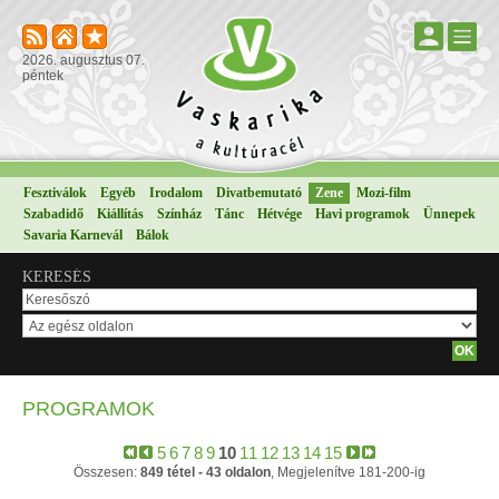
2026. augusztus 07.
péntek
Fesztiválok
Egyéb
Irodalom
Divatbemutató
Zene
Mozi-film
Szabadidő
Kiállítás
Színház
Tánc
Hétvége
Havi programok
Ünnepek
Savaria Karnevál
Bálok
KERESÉS
PROGRAMOK
5
6
7
8
9
10
11
12
13
14
15
Összesen:
849 tétel - 43 oldalon
, Megjelenítve 181-200-ig