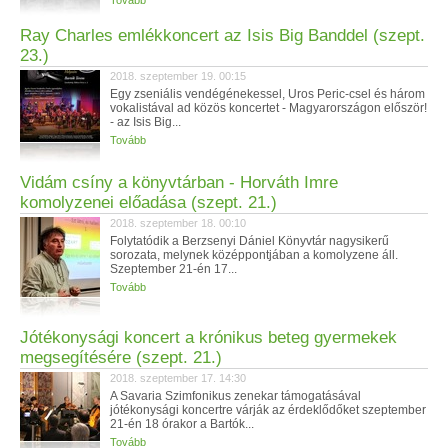
Tovább
Ray Charles emlékkoncert az Isis Big Banddel (szept.
23.)
2018. szeptember 19. 00:15
Egy zseniális vendégénekessel, Uros Peric-csel és három
vokalistával ad közös koncertet - Magyarországon először!
- az Isis Big...
Tovább
Vidám csíny a könyvtárban - Horváth Imre
komolyzenei előadása (szept. 21.)
2018. szeptember 18. 00:10
Folytatódik a Berzsenyi Dániel Könyvtár nagysikerű
sorozata, melynek középpontjában a komolyzene áll.
Szeptember 21-én 17...
Tovább
Jótékonysági koncert a krónikus beteg gyermekek
megsegítésére (szept. 21.)
2018. szeptember 17. 14:30
A Savaria Szimfonikus zenekar támogatásával
jótékonysági koncertre várják az érdeklődőket szeptember
21-én 18 órakor a Bartók...
Tovább