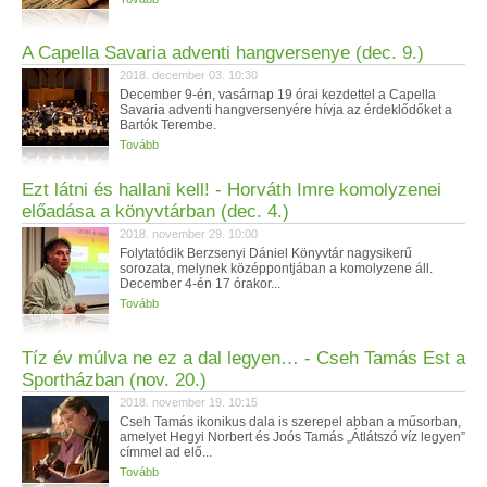
A Capella Savaria adventi hangversenye (dec. 9.)
2018. december 03. 10:30
December 9-én, vasárnap 19 órai kezdettel a Capella
Savaria adventi hangversenyére hívja az érdeklődőket a
Bartók Terembe.
Tovább
Ezt látni és hallani kell! - Horváth Imre komolyzenei
előadása a könyvtárban (dec. 4.)
2018. november 29. 10:00
Folytatódik Berzsenyi Dániel Könyvtár nagysikerű
sorozata, melynek középpontjában a komolyzene áll.
December 4-én 17 órakor...
Tovább
Tíz év múlva ne ez a dal legyen… - Cseh Tamás Est a
Sportházban (nov. 20.)
2018. november 19. 10:15
Cseh Tamás ikonikus dala is szerepel abban a műsorban,
amelyet Hegyi Norbert és Joós Tamás „Átlátszó víz legyen”
címmel ad elő...
Tovább