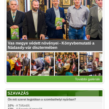
Vas megye védett növényei - Könyvbemutató a
Nádasdy-vár dísztermében
További galériák
SZAVAZÁS
Ön mit szeret legjobban a szombathelyi nyárban?
10%
- A Tófürdőt.