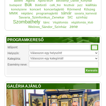
Agora
advent
Agora-MSH
Berzsenyi_Dániel_Könyvtár
Bük
kiállítás
budapest
Bükfürdő
café_frei
fesztivál
jazz
koncert
koncertajánló
Körmend
Kőszeg
komolyzene
sárvár
MMIK
néptánc
programajánló
savaria_karnevál
Savaria_Szimfonikus_Zenekar
SIC
színház
Szombathely
tánc
Végállomás
végállomás_klub
zene
Weöres_Sándor_Színház
PROGRAMKERESŐ
Időpont:
Helyszín:
Kategória:
Esemény neve:
GALÉRIA AJÁNLÓ