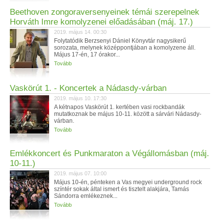
Beethoven zongoraversenyeinek témái szerepelnek
Horváth Imre komolyzenei előadásában (máj. 17.)
2019. május 14. 00:30
Folytatódik Berzsenyi Dániel Könyvtár nagysikerű
sorozata, melynek középpontjában a komolyzene áll.
Május 17-én, 17 órakor...
Tovább
Vaskörút 1. - Koncertek a Nádasdy-várban
2019. május 10. 17:30
A kétnapos Vaskörút 1. kertében vasi rockbandák
mutatkoznak be május 10-11. között a sárvári Nádasdy-
várban.
Tovább
Emlékkoncert és Punkmaraton a Végállomásban (máj.
10-11.)
2019. május 07. 10:00
Május 10-én, pénteken a Vas megyei underground rock
színtér sokak által ismert és tisztelt alakjára, Tamás
Sándorra emlékeznek...
Tovább