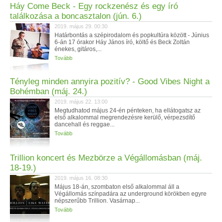
Háy Come Beck - Egy rockzenész és egy író
találkozása a boncasztalon (jún. 6.)
2019. május 29. 00:30
Határbontás a szépirodalom és popkultúra között - Június
6-án 17 órakor Háy János író, költő és Beck Zoltán
énekes, gitáros,...
Tovább
Tényleg minden annyira pozitív? - Good Vibes Night a
Bohémban (máj. 24.)
2019. május 22. 13:00
Megtudhatod május 24-én pénteken, ha ellátogatsz az
első alkalommal megrendezésre kerülő, vérpezsdítő
dancehall és reggae...
Tovább
Trillion koncert és Mezbörze a Végállomásban (máj.
18-19.)
2019. május 16. 08:30
Május 18-án, szombaton első alkalommal áll a
Végállomás színpadára az underground körökben egyre
népszerűbb Trillion. Vasárnap...
Tovább