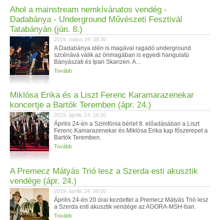
Ahol a mainstream nemkívánatos vendég -
Dadabánya - Underground Művészeti Fesztivál
Tatabányán (jún. 8.)
2019. május 04. 08:30
A Dadabánya idén is magával ragadó underground
szcénává válik az önmagában is egyedi hangulatú
Bányászati és Ipari Skanzen. A...
Tovább
Miklósa Erika és a Liszt Ferenc Karamarazenekar
koncertje a Bartók Teremben (ápr. 24.)
2019. április 24. 10:20
Április 24-én a Szimfónia bérlet 8. előadásában a Liszt
Ferenc Kamarazenekar és Miklósa Erika kap főszerepet a
Bartók Teremben.
Tovább
A Premecz Mátyás Trió lesz a Szerda esti akusztik
vendége (ápr. 24.)
2019. április 24. 09:00
Április 24-én 20 órai kezdettel a Premecz Mátyás Trió lesz
a Szerda esti akusztik vendége az AGORA-MSH-ban.
Tovább