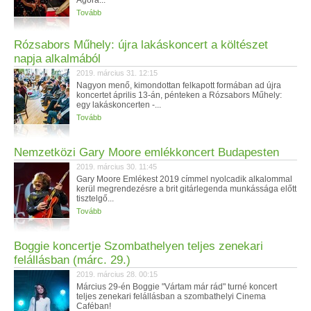
Agora...
Tovább
Rózsabors Műhely: újra lakáskoncert a költészet
napja alkalmából
2019. március 31. 12:15
Nagyon menő, kimondottan felkapott formában ad újra
koncertet április 13-án, pénteken a Rózsabors Műhely:
egy lakáskoncerten -...
Tovább
Nemzetközi Gary Moore emlékkoncert Budapesten
2019. március 30. 11:45
Gary Moore Emlékest 2019 címmel nyolcadik alkalommal
kerül megrendezésre a brit gitárlegenda munkássága előtt
tisztelgő...
Tovább
Boggie koncertje Szombathelyen teljes zenekari
felállásban (márc. 29.)
2019. március 28. 00:15
Március 29-én Boggie "Vártam már rád" turné koncert
teljes zenekari felállásban a szombathelyi Cinema
Caféban!