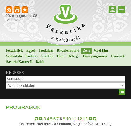
2026. augusztus 08.
szombat
Fesztiválok
Egyéb
Irodalom
Divatbemutató
Zene
Mozi-film
Szabadidő
Kiállítás
Színház
Tánc
Hétvége
Havi programok
Ünnepek
Savaria Karnevál
Bálok
KERESÉS
PROGRAMOK
3
4
5
6
7
8
9
10
11
12
13
Összesen:
849 tétel - 43 oldalon
, Megjelenítve 141-160-ig