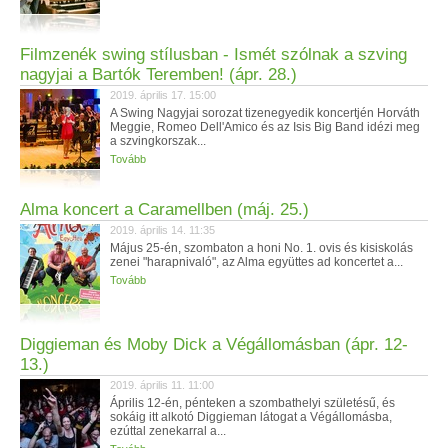
Filmzenék swing stílusban - Ismét szólnak a szving
nagyjai a Bartók Teremben! (ápr. 28.)
2019. április 17. 15:00
A Swing Nagyjai sorozat tizenegyedik koncertjén Horváth
Meggie, Romeo Dell'Amico és az Isis Big Band idézi meg
a szvingkorszak...
Tovább
Alma koncert a Caramellben (máj. 25.)
2019. április 14. 11:35
Május 25-én, szombaton a honi No. 1. ovis és kisiskolás
zenei "harapnivaló", az Alma együttes ad koncertet a...
Tovább
Diggieman és Moby Dick a Végállomásban (ápr. 12-
13.)
2019. április 11. 11:00
Április 12-én, pénteken a szombathelyi születésű, és
sokáig itt alkotó Diggieman látogat a Végállomásba,
ezúttal zenekarral a...