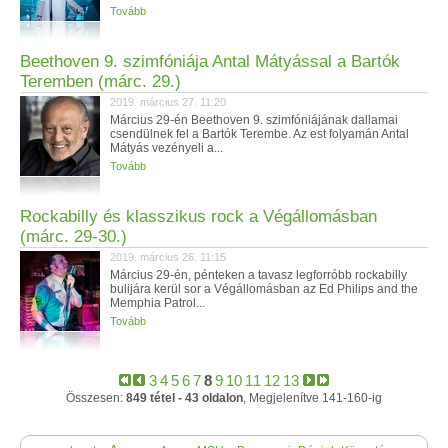
Tovább
Beethoven 9. szimfóniája Antal Mátyással a Bartók
Teremben (márc. 29.)
2019. március 27. 11:20
Március 29-én Beethoven 9. szimfóniájának dallamai
csendülnek fel a Bartók Terembe. Az est folyamán Antal
Mátyás vezényeli a...
Tovább
Rockabilly és klasszikus rock a Végállomásban
(márc. 29-30.)
2019. március 26. 11:15
Március 29-én, pénteken a tavasz legforróbb rockabilly
bulijára kerül sor a Végállomásban az Ed Philips and the
Memphia Patrol...
Tovább
3
4
5
6
7
8
9
10
11
12
13
Összesen:
849 tétel - 43 oldalon
, Megjelenítve 141-160-ig