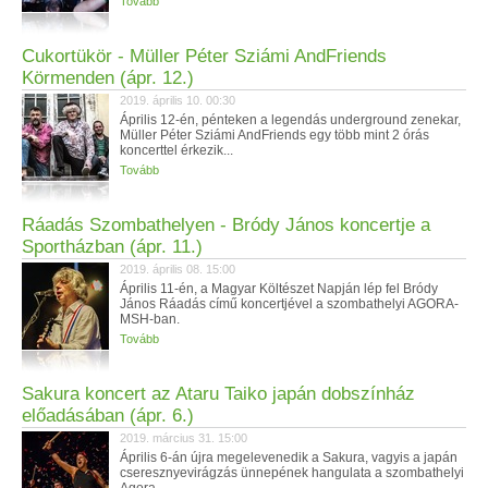
Tovább
Cukortükör - Müller Péter Sziámi AndFriends
Körmenden (ápr. 12.)
2019. április 10. 00:30
Április 12-én, pénteken a legendás underground zenekar,
Müller Péter Sziámi AndFriends egy több mint 2 órás
koncerttel érkezik...
Tovább
Ráadás Szombathelyen - Bródy János koncertje a
Sportházban (ápr. 11.)
2019. április 08. 15:00
Április 11-én, a Magyar Költészet Napján lép fel Bródy
János Ráadás című koncertjével a szombathelyi AGORA-
MSH-ban.
Tovább
Sakura koncert az Ataru Taiko japán dobszínház
előadásában (ápr. 6.)
2019. március 31. 15:00
Április 6-án újra megelevenedik a Sakura, vagyis a japán
cseresznyevirágzás ünnepének hangulata a szombathelyi