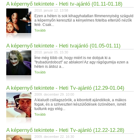
A képernyő tekintete - Heti tv-ajánló (01.11-01.18)
2010. január 12. 13:58
Ezen a héten is sok kihagyhatatlan filmmennyiség száguld
a képernyőn keresztül a kényelmes fotelba elterülő nézők
felé. Csak...
Tovább
A képernyő tekintete - Heti tvajánló (01.05-01.11)
2010. január 05. 15:30
Íme még több ok, hogy miért is ne dobjuk ki a
"trubadúrdobozt" az ablakon! Az agy rágógumija ezen a
héten is áldoz a...
Tovább
A képernyő tekintete - Heti Tv-ajánló (12.29-01.04)
2009. december 29. 10:00
A kialudt csillagszórók, a kibontott ajándékok, a mákos
fogak, és a szilveszteri készülődések özönében, ismét
tudtunk egy elég...
Tovább
A képernyő tekintete - Heti Tv-ajánló (12.22-12.28)
2009. december 22. 16:30