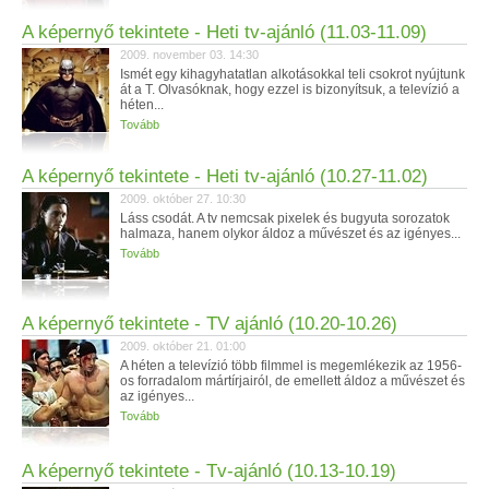
A képernyő tekintete - Heti tv-ajánló (11.03-11.09)
2009. november 03. 14:30
Ismét egy kihagyhatatlan alkotásokkal teli csokrot nyújtunk
át a T. Olvasóknak, hogy ezzel is bizonyítsuk, a televízió a
héten...
Tovább
A képernyő tekintete - Heti tv-ajánló (10.27-11.02)
2009. október 27. 10:30
Láss csodát. A tv nemcsak pixelek és bugyuta sorozatok
halmaza, hanem olykor áldoz a művészet és az igényes...
Tovább
A képernyő tekintete - TV ajánló (10.20-10.26)
2009. október 21. 01:00
A héten a televízió több filmmel is megemlékezik az 1956-
os forradalom mártírjairól, de emellett áldoz a művészet és
az igényes...
Tovább
A képernyő tekintete - Tv-ajánló (10.13-10.19)