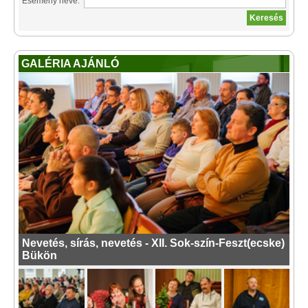
Esemény neve:
GALÉRIA AJÁNLÓ
Nevetés, sírás, nevetés - XII. Sok-szín-Feszt(ecske)
Bükön