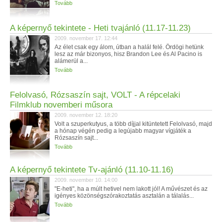
Tovább
A képernyő tekintete - Heti tvajánló (11.17-11.23)
2009. november 17. 12:44
Az élet csak egy álom, útban a halál felé. Ördögi hetünk
lesz az már bizonyos, hisz Brandon Lee és Al Pacino is
alámerül a...
Tovább
Felolvasó, Rózsaszín sajt, VOLT - A répcelaki
Filmklub novemberi műsora
2009. november 12. 18:20
Volt a szuperkutyus, a több díjjal kitüntetett Felolvasó, majd
a hónap végén pedig a legújabb magyar vígjáték a
Rózsaszín sajt...
Tovább
A képernyő tekintete Tv-ajánló (11.10-11.16)
2009. november 10. 14:00
"E-heti", ha a múlt hetivel nem lakott jól! A művészet és az
igényes közönségszórakoztatás asztalán a tálalás...
Tovább