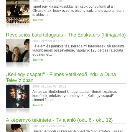
2009. október 13. 10:15
Ismét egy klasszikusokkal teli csokrot nyújtunk át a T.
Olvasóknak, hogy ezzel is bizonyítsuk, a televízió a héten
is áldoz a...
Tovább
Revoluciós bútortologatás - The Edukators (filmajánló)
2009. október 09. 07:00
Félelem és pánikkeltés, forradalmi törekvések, társadalmi
különbségek összevetése, napjaink 125 perces rajzolata
egy német...
Tovább
„Kell egy csapat!" - Filmes vetélkedő indul a Duna
Televízióban
2009. október 07. 19:22
A magyar filmtörténet kihagyhatatlan filmjei, izgalmas
kérdések, értékes nyeremények - „Kell egy csapat!"
címmel filmes...
Tovább
A képernyő tekintete - Tv ajánló (okt. 6 - okt. 12)
2009. október 06. 12:45
Darren Aronofsky kétszer, Robert de Niro szintén. Lassan