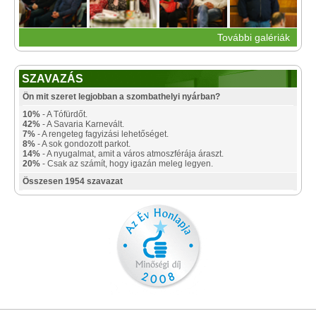
További galériák
SZAVAZÁS
Ön mit szeret legjobban a szombathelyi nyárban?
10%
- A Tófürdőt.
42%
- A Savaria Karnevált.
7%
- A rengeteg fagyizási lehetőséget.
8%
- A sok gondozott parkot.
14%
- A nyugalmat, amit a város atmoszférája áraszt.
20%
- Csak az számít, hogy igazán meleg legyen.
Összesen 1954 szavazat