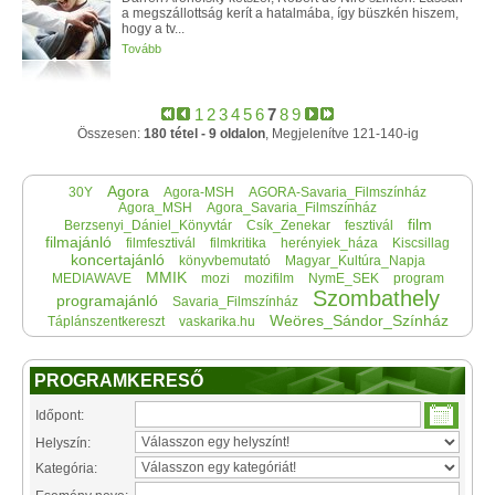
a megszállottság kerít a hatalmába, így büszkén hiszem,
hogy a tv...
Tovább
1
2
3
4
5
6
7
8
9
Összesen:
180 tétel - 9 oldalon
, Megjelenítve 121-140-ig
Agora
30Y
Agora-MSH
AGORA-Savaria_Filmszínház
Agora_MSH
Agora_Savaria_Filmszínház
film
Berzsenyi_Dániel_Könyvtár
Csík_Zenekar
fesztivál
filmajánló
filmfesztivál
filmkritika
herényiek_háza
Kiscsillag
koncertajánló
könyvbemutató
Magyar_Kultúra_Napja
MMIK
MEDIAWAVE
mozi
mozifilm
NymE_SEK
program
Szombathely
programajánló
Savaria_Filmszínház
Weöres_Sándor_Színház
Táplánszentkereszt
vaskarika.hu
PROGRAMKERESŐ
Időpont:
Helyszín:
Kategória: