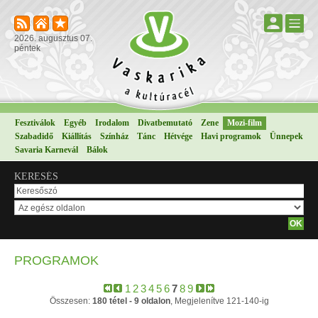
2026. augusztus 07.
péntek
Fesztiválok
Egyéb
Irodalom
Divatbemutató
Zene
Mozi-film
Szabadidő
Kiállítás
Színház
Tánc
Hétvége
Havi programok
Ünnepek
Savaria Karnevál
Bálok
KERESÉS
PROGRAMOK
1
2
3
4
5
6
7
8
9
Összesen:
180 tétel - 9 oldalon
, Megjelenítve 121-140-ig