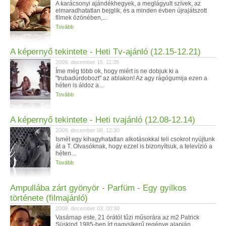
A karácsonyi ajándékhegyek, a meglágyult szívek, az
elmaradhatatlan bejglik, és a minden évben újrajátszott
filmek özönében,...
Tovább
A képernyő tekintete - Heti Tv-ajánló (12.15-12.21)
2009. december 15. 11:35
Íme még több ok, hogy miért is ne dobjuk ki a
"trubadúrdobozt" az ablakon! Az agy rágógumija ezen a
héten is áldoz a...
Tovább
A képernyő tekintete - Heti tvajánló (12.08-12.14)
2009. december 08. 12:30
Ismét egy kihagyhatatlan alkotásokkal teli csokrot nyújtunk
át a T. Olvasóknak, hogy ezzel is bizonyítsuk, a televízió a
héten...
Tovább
Ampullába zárt gyönyör - Parfüm - Egy gyilkos
története (filmajánló)
2009. december 03. 00:30
Vasárnap este, 21 órától tűzi műsorára az m2 Patrick
Süskind 1985-ben írt nagysikerű regénye alapján