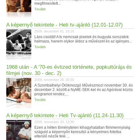
megfilmesített...
Tovább
A képernyő tekintete - Heti tv-ajánló (12.01-12.07)
2009. december 01. 15:16
Láss csodát! A tv nemcsak pixelek és bugyuta sorozatok
halmaza, hanem olykor áldoz a művészet és az igényes...
Tovább
1968 után - A '70-es évtized története, popkultúrája és
filmjei (nov. 30 - dec. 2)
2009. november 25. 00:30
A Szombathelyi Örökmozgó Művészmozi november 30. és
december 2. között a NyME-SEK-kel és az Agórával közös
programot rendez,...
Tovább
A képernyő tekintete - Heti Tv-ajánló (11.24-11.30)
2009. november 24. 13:30
Ezen a héten töménytelen kihagyhatatlan filmmennyiség
száguld a képernyőn keresztül a kényelmes fotelba
elterülő nézők felé....