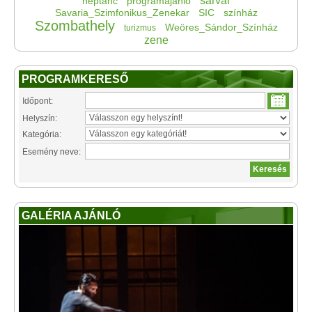
sárvár
néptánc
programajánló
Savaria_Szimfonikus_Zenekar
SIC
színház
Szombathely
Weöres_Sándor_Színház
turizmus
zene
PROGRAMKERESŐ
Időpont:
Helyszín:
Kategória:
Esemény neve:
GALÉRIA AJÁNLÓ