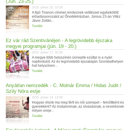
(Jún. 23-25.)
2015. június 22. 10:30
A fájó Trianon címmel rendeznek vetítéssel egybekötött
előadássorozatot az ŐrvidékHázban. Június 23-án Vitéz
Jávor Zoltán...
Tovább
Ez vár rád Szentivánéjen - A legrövidebb éjszaka
megyei programjai (jún. 19 - 20.)
2015. június 17. 02:30
A megye több helyszínén ünneplik ezúttal is a nyári
napfordulót. Az év legrövidebb éjszakáján Szombathelyen
hat helyszínen...
Tovább
Anyátlan nemzedék - C. Molnár Emma / Hidas Judit /
Szily Nóra estje
2015. június 14. 12:00
Hogyan élünk ma meg férfi és női szerepet – felnőttként és
gyerekként? Az irodalomnak, az olvasásnak, a nevelésnek
milyen ereje...
Tovább