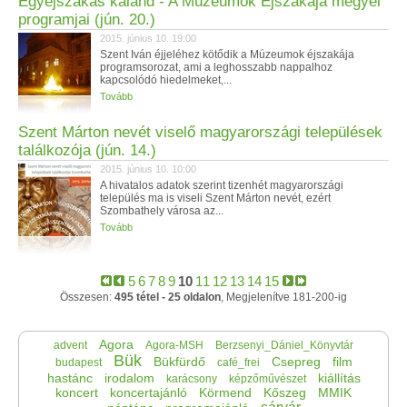
Egyéjszakás kaland - A Múzeumok Éjszakája megyei
programjai (jún. 20.)
2015. június 10. 19:00
Szent Iván éjjeléhez kötődik a Múzeumok éjszakája
programsorozat, ami a leghosszabb nappalhoz
kapcsolódó hiedelmeket,...
Tovább
Szent Márton nevét viselő magyarországi települések
találkozója (jún. 14.)
2015. június 10. 10:00
A hivatalos adatok szerint tizenhét magyarországi
település ma is viseli Szent Márton nevét, ezért
Szombathely városa az...
Tovább
5
6
7
8
9
10
11
12
13
14
15
Összesen:
495 tétel - 25 oldalon
, Megjelenítve 181-200-ig
Agora
advent
Agora-MSH
Berzsenyi_Dániel_Könyvtár
Bük
Bükfürdő
Csepreg
film
budapest
café_frei
hastánc
irodalom
kiállítás
karácsony
képzőművészet
koncert
koncertajánló
Körmend
Kőszeg
MMIK