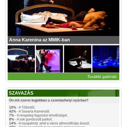
Anna Karenina az MMIK-ban
További galériák
SZAVAZÁS
Ön mit szeret legjobban a szombathelyi nyárban?
10%
- A Tófürdőt.
42%
- A Savaria Karnevált.
7%
- A rengeteg fagyizási lehetőséget.
8%
- A sok gondozott parkot.
14%
- A nyugalmat, amit a város atmoszférája áraszt.