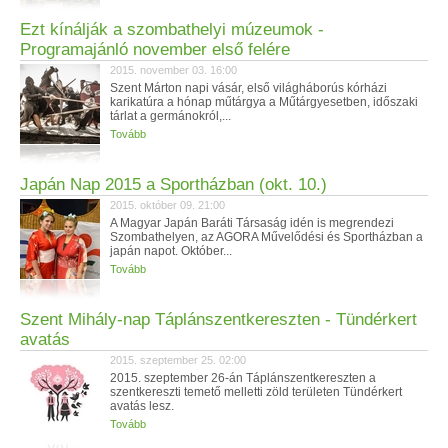
Ezt kínálják a szombathelyi múzeumok -
Programajánló november első felére
2015. november 03. 16:00
Szent Márton napi vásár, első világháborús kórházi
karikatúra a hónap műtárgya a Műtárgyesetben, időszaki
tárlat a germánokról,...
Tovább
Japán Nap 2015 a Sportházban (okt. 10.)
2015. október 09. 21:00
A Magyar Japán Baráti Társaság idén is megrendezi
Szombathelyen, az AGORA Művelődési és Sportházban a
japán napot. Október...
Tovább
Szent Mihály-nap Táplánszentkereszten - Tündérkert
avatás
2015. szeptember 25. 02:00
2015. szeptember 26-án Táplánszentkereszten a
szentkereszti temető melletti zöld területen Tündérkert
avatás lesz.
Tovább