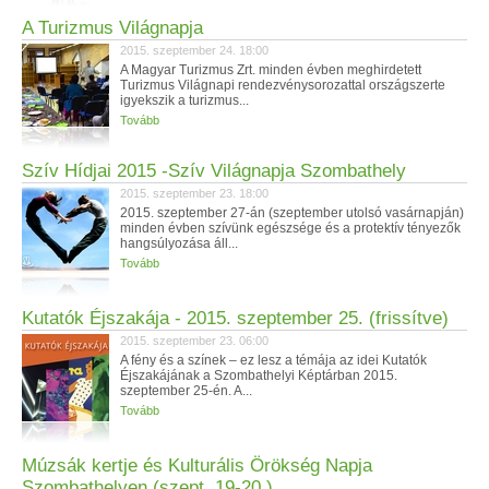
A Turizmus Világnapja
2015. szeptember 24. 18:00
A Magyar Turizmus Zrt. minden évben meghirdetett
Turizmus Világnapi rendezvénysorozattal országszerte
igyekszik a turizmus...
Tovább
Szív Hídjai 2015 -Szív Világnapja Szombathely
2015. szeptember 23. 18:00
2015. szeptember 27-án (szeptember utolsó vasárnapján)
minden évben szívünk egészsége és a protektív tényezők
hangsúlyozása áll...
Tovább
Kutatók Éjszakája - 2015. szeptember 25. (frissítve)
2015. szeptember 23. 06:00
A fény és a színek – ez lesz a témája az idei Kutatók
Éjszakájának a Szombathelyi Képtárban 2015.
szeptember 25-én. A...
Tovább
Múzsák kertje és Kulturális Örökség Napja
Szombathelyen (szept. 19-20.)