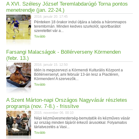
A XVI. Szélesy József Teremlabdarúgó Torna pontos
menetrendje (jan. 22-24.)
2016. január 20. 17:45
Pénteken 18 órakor indul útjára a labda a háromnapos
teremtornán. Minden kedves szurkolót, sportbarátot
szeretettel vár a...
Tovább
Farsangi Malacságok - Böllérverseny Körmenden
(febr. 13.)
2016. január 15. 12:50
Idén is megszervezi a Körmendi Kulturális Központ a
Böllérversenyt, ami február 13-án lesz a Piactéren,
Körmenden! A szervezők...
Tovább
A Szent Márton-napi Országos Nagyvásár részletes
programja (nov. 7-8.) - frissítve
2015. november 06. 00:10
Népi kézművesmesterség-bemutatók és kézműves vásár
az ország minden tájáról érkező árusokkal. Folyamatos
tárlatvezetés a Vasi...
Tovább