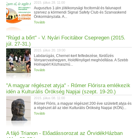
2015. július 28. 11:00
Augusztus 1-jén jótékonysági focitornát és falunapot
szervez a körmendi Signal Safety Club és Szarvaskend
Önkormányzata. A...
Tovább
"Rúgd a bőrt" - V. Nyári Focitábor Csepregen (2015.
júl. 27-31.)
2015. július 20. 19:00
Labdarúgás, Chernel-kert felfedezése, fürdőzés
Vonyarcvashegyen, Holdfényliget meghódítása. A Szebb
Holnapért Közhasznú...
Tovább
"A magyar régészet atyja" - Rómer Flórisra emlékezik
idén a Kulturális Örökség Napjai (szept. 19-20.)
2015. július 08. 11:00
Rómer Flóris, a magyar régészet 200 éve született atyja és
a régészet áll az idei Kulturális Örökség Napjai (KÖN)...
Tovább
A fájó Trianon - Előadássorozat az ŐrvidékHázban