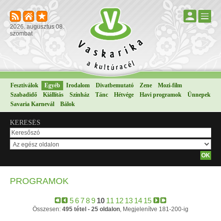
2026. augusztus 08.
szombat
Fesztiválok
Egyéb
Irodalom
Divatbemutató
Zene
Mozi-film
Szabadidő
Kiállítás
Színház
Tánc
Hétvége
Havi programok
Ünnepek
Savaria Karnevál
Bálok
KERESÉS
PROGRAMOK
5
6
7
8
9
10
11
12
13
14
15
Összesen:
495 tétel - 25 oldalon
, Megjelenítve 181-200-ig