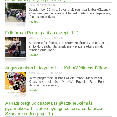
2015. szeptember 16. 13:45
Szeptember 20-án a Savaria Múzeum parkjába költöznek
a Vas megyei múzeumok. A legkülönfélébb meglepetések,
játékok, kézműves...
Tovább
Folklórnap Pornóapátiban (szept. 12.)
2015. szeptember 08. 12:00
A Pornóapáti tánccsoport szervezésében szeptember 12-
én folklórdélutánt tartanak, melyre szeretettel várnak
minden érdeklődőt.
Tovább
Augusztusban is folytatódik a KultúrWellness Bükön
2015. augusztus 11. 00:05
Retró programok, színház az Atriumban, Mesevonat,
Kaláka gyermekműsor, Muzsikás Együttes, Buda Folk
Band ünnepi koncert,...
Tovább
A Fradi öregfiúk csapata is játszik leukémiás
gyermekekért - Jótékonysági focitorna és falunap
Szarvaskenden (aug. 1.)