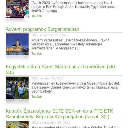
"Az Úr 2023. évének második havában, annak is a 4.
napján a Béri Balogh Ádám Kulturális Egyesület huncut
kedvű társasága...
Tovább
Adventi programok Burgenlandban
2022. november 23. 11:45
Adventi varázslat az Esterházy-kastélyban, Fraknó
várában és a Lackenbachi-kastély különleges
környezetében. A hangulatos...
Tovább
Kegyeleti séta a Szent Márton utcai temetőben (okt.
28.)
2022. október 25. 00:15
Mindenszentek közeledtével a Vasi Múzeumbarát Egylet,
a Berzsenyi Dániel Könyvtár helytörténeti klubjával és a
Szombathelyi...
Tovább
Kutatók Éjszakája az ELTE SEK-en és a PTE ETK
Szombathelyi Képzési Központjában (szept. 30.)
2022. szeptember 30. 09:00
Ha szeptember utolsó péntekje, akkor Kutatók Éjszakája!