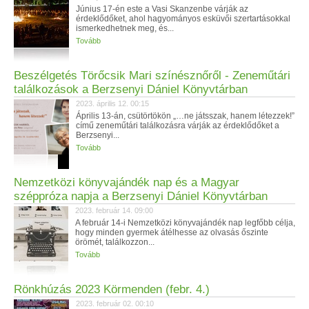
Június 17-én este a Vasi Skanzenbe várják az
érdeklődőket, ahol hagyományos esküvői szertartásokkal
ismerkedhetnek meg, és...
Tovább
Beszélgetés Törőcsik Mari színésznőről - Zeneműtári
találkozások a Berzsenyi Dániel Könyvtárban
2023. április 12. 00:15
Április 13-án, csütörtökön „…ne játsszak, hanem létezzek!”
című zeneműtári találkozásra várják az érdeklődőket a
Berzsenyi...
Tovább
Nemzetközi könyvajándék nap és a Magyar
széppróza napja a Berzsenyi Dániel Könyvtárban
2023. február 14. 09:00
A február 14-i Nemzetközi könyvajándék nap legfőbb célja,
hogy minden gyermek átélhesse az olvasás őszinte
örömét, találkozzon...
Tovább
Rönkhúzás 2023 Körmenden (febr. 4.)
2023. február 02. 00:10