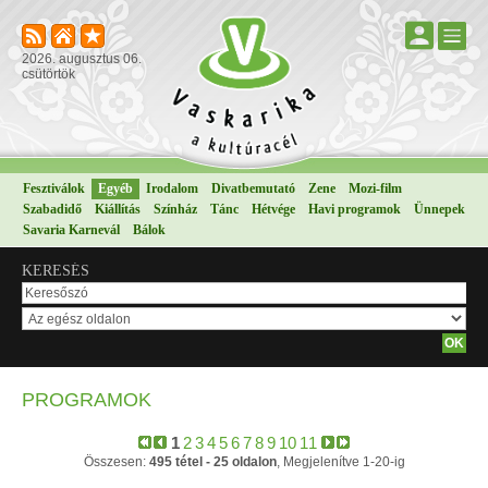
2026. augusztus 06.
csütörtök
Fesztiválok
Egyéb
Irodalom
Divatbemutató
Zene
Mozi-film
Szabadidő
Kiállítás
Színház
Tánc
Hétvége
Havi programok
Ünnepek
Savaria Karnevál
Bálok
KERESÉS
PROGRAMOK
1
2
3
4
5
6
7
8
9
10
11
Összesen:
495 tétel - 25 oldalon
, Megjelenítve 1-20-ig