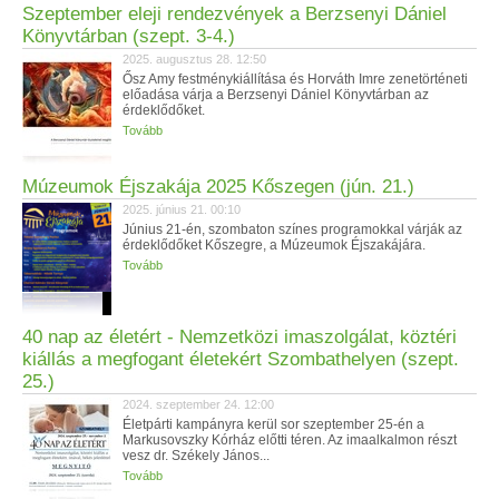
Szeptember eleji rendezvények a Berzsenyi Dániel
Könyvtárban (szept. 3-4.)
2025. augusztus 28. 12:50
Ősz Amy festménykiállítása és Horváth Imre zenetörténeti
előadása várja a Berzsenyi Dániel Könyvtárban az
érdeklődőket.
Tovább
Múzeumok Éjszakája 2025 Kőszegen (jún. 21.)
2025. június 21. 00:10
Június 21-én, szombaton színes programokkal várják az
érdeklődőket Kőszegre, a Múzeumok Éjszakájára.
Tovább
40 nap az életért - Nemzetközi imaszolgálat, köztéri
kiállás a megfogant életekért Szombathelyen (szept.
25.)
2024. szeptember 24. 12:00
Életpárti kampányra kerül sor szeptember 25-én a
Markusovszky Kórház előtti téren. Az imaalkalmon részt
vesz dr. Székely János...
Tovább