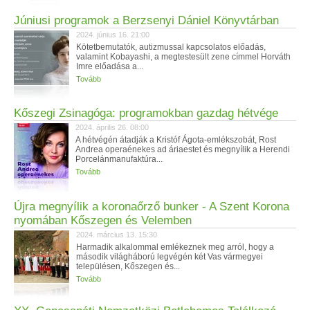
Júniusi programok a Berzsenyi Dániel Könyvtárban
2024. június 16. 21:00
Kötetbemutatók, autizmussal kapcsolatos előadás,
valamint Kobayashi, a megtestesült zene címmel Horváth
Imre előadása a...
Tovább
Kőszegi Zsinagóga: programokban gazdag hétvége
2024. április 26. 08:00
A hétvégén átadják a Kristóf Ágota-emlékszobát, Rost
Andrea operaénekes ad áriaestet és megnyílik a Herendi
Porcelánmanufaktúra...
Tovább
Újra megnyílik a koronaőrző bunker - A Szent Korona
nyomában Kőszegen és Velemben
2024. március 13. 15:30
Harmadik alkalommal emlékeznek meg arról, hogy a
második világháború legvégén két Vas vármegyei
településen, Kőszegen és...
Tovább