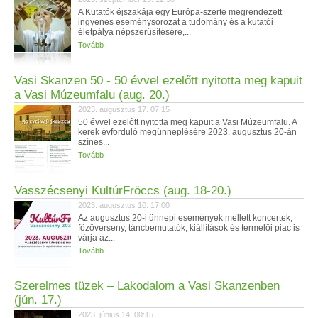
A Kutatók éjszakája egy Európa-szerte megrendezett
ingyenes eseménysorozat a tudomány és a kutatói
életpálya népszerűsítésére,...
Tovább
Vasi Skanzen 50 - 50 évvel ezelőtt nyitotta meg kapuit
a Vasi Múzeumfalu (aug. 20.)
2023. augusztus 17. 07:15
50 évvel ezelőtt nyitotta meg kapuit a Vasi Múzeumfalu. A
kerek évforduló megünneplésére 2023. augusztus 20-án
színes...
Tovább
Vasszécsenyi KultúrFröccs (aug. 18-20.)
2023. augusztus 10. 17:00
Az augusztus 20-i ünnepi események mellett koncertek,
főzőverseny, táncbemutatók, kiállítások és termelői piac is
várja az...
Tovább
Szerelmes tüzek – Lakodalom a Vasi Skanzenben
(jún. 17.)
2023. június 14. 00:15