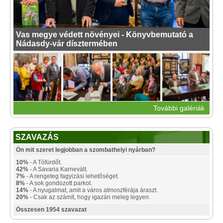
Vas megye védett növényei - Könyvbemutató a
Nádasdy-vár dísztermében
További galériák
SZAVAZÁS
Ön mit szeret legjobban a szombathelyi nyárban?
10%
- A Tófürdőt.
42%
- A Savaria Karnevált.
7%
- A rengeteg fagyizási lehetőséget.
8%
- A sok gondozott parkot.
14%
- A nyugalmat, amit a város atmoszférája áraszt.
20%
- Csak az számít, hogy igazán meleg legyen.
Összesen 1954 szavazat