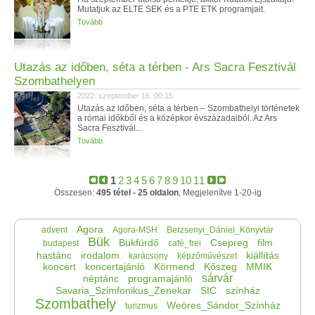
Mutatjuk az ELTE SEK és a PTE ETK programjait.
Tovább
Utazás az időben, séta a térben - Ars Sacra Fesztivál
Szombathelyen
2022. szeptember 16. 00:15
Utazás az időben, séta a térben – Szombathelyi történetek
a római időkből és a középkor évszázadaiból. Az Ars
Sacra Fesztivál...
Tovább
1
2
3
4
5
6
7
8
9
10
11
Összesen:
495 tétel - 25 oldalon
, Megjelenítve 1-20-ig
Agora
advent
Agora-MSH
Berzsenyi_Dániel_Könyvtár
Bük
Bükfürdő
Csepreg
film
budapest
café_frei
hastánc
irodalom
kiállítás
karácsony
képzőművészet
koncert
koncertajánló
Körmend
Kőszeg
MMIK
sárvár
néptánc
programajánló
Savaria_Szimfonikus_Zenekar
SIC
színház
Szombathely
Weöres_Sándor_Színház
turizmus