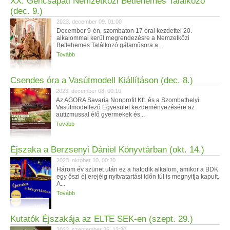
XX. Gencsapáti Nemzetközi Betlehemes Találkozó
(dec. 9.)
2023. december 09. 01:00
December 9-én, szombaton 17 órai kezdettel 20.
alkalommal kerül megrendezésre a Nemzetközi
Betlehemes Találkozó gálaműsora a...
Tovább
Csendes óra a Vasútmodell Kiállításon (dec. 8.)
2023. december 08. 00:10
Az AGORA Savaria Nonprofit Kft. és a Szombathelyi
Vasútmodellező Egyesület kezdeményezésére az
autizmussal élő gyermekek és...
Tovább
Éjszaka a Berzsenyi Dániel Könyvtárban (okt. 14.)
2023. október 10. 00:20
Három év szünet után ez a hatodik alkalom, amikor a BDK
egy őszi éj erejéig nyitvatartási időn túl is megnyitja kapuit.
A...
Tovább
Kutatók Éjszakája az ELTE SEK-en (szept. 29.)
2023. szeptember 25. 12:30