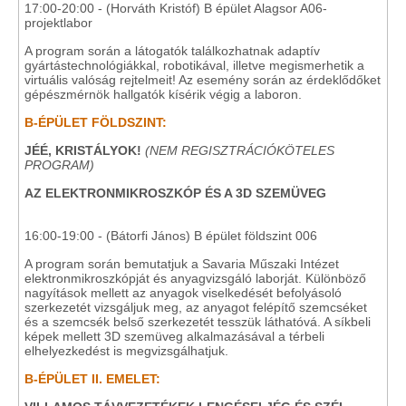
17:00-20:00 - (Horváth Kristóf) B épület Alagsor A06-
projektlabor
A program során a látogatók találkozhatnak adaptív
gyártástechnológiákkal, robotikával, illetve megismerhetik a
virtuális valóság rejtelmeit! Az esemény során az érdeklődőket
gépészmérnök hallgatók kísérik végig a laboron.
B-ÉPÜLET FÖLDSZINT:
JÉÉ, KRISTÁLYOK!
(NEM REGISZTRÁCIÓKÖTELES
PROGRAM)
AZ ELEKTRONMIKROSZKÓP ÉS A 3D SZEMÜVEG
16:00-19:00 - (Bátorfi János) B épület földszint 006
A program során bemutatjuk a Savaria Műszaki Intézet
elektronmikroszkópját és anyagvizsgáló laborját. Különböző
nagyítások mellett az anyagok viselkedését befolyásoló
szerkezetét vizsgáljuk meg, az anyagot felépítő szemcséket
és a szemcsék belső szerkezetét tesszük láthatóvá. A síkbeli
képek mellett 3D szemüveg alkalmazásával a térbeli
elhelyezkedést is megvizsgálhatjuk.
B-ÉPÜLET II. EMELET: