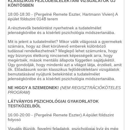
KLASSZIKUS FEJLŐDÉSLÉLEKTANI VIZSGÁLATOK ÚJ
KÖNTÖSBEN
18:00-18:30 - (Pergelné Remete Eszter, Hartmann Vivien) A
épület földszint 014B terem
A résztvevők betekintést nyerhetnek a tudatelmélet
jelenségkörébe és a kísérleti pszichológia módszertanába.
Mit is jelent a tudatelmélet? Mikor válik világossá a gyermekek
számára, hogy az őket körülvevő emberek különböző
tudással rendelkezhetnek? Meglepő lehet számunkra, hogy
egy bizonyos életkorig nincsenek képességeik arra, hogy
megértsék, mások mentális állapota független sajátjukétól.
Úgy gondolják, hogy mindenki azt a világot látja, érzékeli, amit
ők. Előadásunk során klasszikus fejlődéslélektani vizsgálatok
bemutatásával nyújtunk betekintést a tudatelmélet
jelenségkörébe és a kísérleti pszichológia módszertanába.
NE HIGGY A SZEMEDNEK!
(NEM REGISZTRÁCIÓKÖTELES
PROGRAM)
LÁTVÁNYOS PSZICHOLÓGIAI GYAKORLATOK
TESTKÖZELBŐL
16:00-20:00 - (Pergelné Remete Eszter) A épület földszint
folyosó
Vizuális illúziók, figyelmi feladatok, pszichológiai kvíz és még