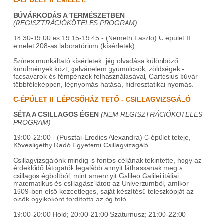
C-ÉPÜLET II. EMELET:
BÚVÁRKODÁS A TERMÉSZETBEN
(REGISZTRÁCIÓKÖTELES PROGRAM)
18:30-19:00 és 19:15-19:45 - (Németh László) C épület II.
emelet 208-as laboratórium (kísérletek)
Színes munkáltató kísérletek: jég olvadása különböző
körülmények közt; galvánelem gyümölcsök, zöldségek -
facsavarok és fémpénzek felhasználásával, Cartesius búvár
többféleképpen, légnyomás hatása, hidrosztatikai nyomás.
C-ÉPÜLET II. LÉPCSŐHÁZ TETŐ - CSILLAGVIZSGÁLÓ
SÉTA A CSILLAGOS ÉGEN
(NEM REGISZTRÁCIÓKÖTELES
PROGRAM)
19:00-22:00 - (Pusztai-Eredics Alexandra) C épület teteje,
Kövesligethy Radó Egyetemi Csillagvizsgáló
Csillagvizsgálónk mindig is fontos céljának tekintette, hogy az
érdeklődő látogatók legalább annyit láthassanak meg a
csillagos égboltból, mint amennyit Galileo Galilei itáliai
matematikus és csillagász látott az Univerzumból, amikor
1609-ben első kezdetleges, saját készítésű teleszkópját az
elsők egyikeként fordította az ég felé.
19:00-20:00 Hold; 20:00-21:00 Szaturnusz; 21:00-22:00