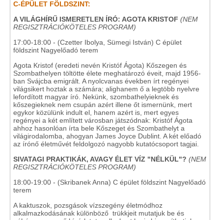
C-ÉPÜLET FÖLDSZINT:
A VILÁGHÍRŰ ISMERETLEN ÍRÓ: AGOTA KRISTOF
(NEM
REGISZTRÁCIÓKÖTELES PROGRAM)
17:00-18:00 - (Czetter Ibolya, Sümegi István) C épület
földszint Nagyelőadó terem
Agota Kristof (eredeti nevén Kristóf Ágota) Kőszegen és
Szombathelyen töltötte élete meghatározó éveit, majd 1956-
ban Svájcba emigrált. A nyolcvanas években írt regényei
világsikert hoztak a számára; alighanem ő a legtöbb nyelvre
lefordított magyar író. Nekünk, szombathelyieknek és
kőszegieknek nem csupán azért illene őt ismernünk, mert
egykor közülünk indult el, hanem azért is, mert egyes
regényei a két említett városban játszódnak: Kristóf Ágota
ahhoz hasonlóan írta bele Kőszeget és Szombathelyt a
világirodalomba, ahogyan James Joyce Dublint. A két előadó
az írónő életművét feldolgozó nagyobb kutatócsoport tagjai.
SIVATAGI PRAKTIKÁK, AVAGY ÉLET VÍZ "NÉLKÜL"?
(NEM
REGISZTRÁCIÓKÖTELES PROGRAM)
18:00-19:00 - (Skribanek Anna) C épület földszint Nagyelőadó
terem
A kaktuszok, pozsgások vízszegény életmódhoz
alkalmazkodásának különböző trükkjeit mutatjuk be és