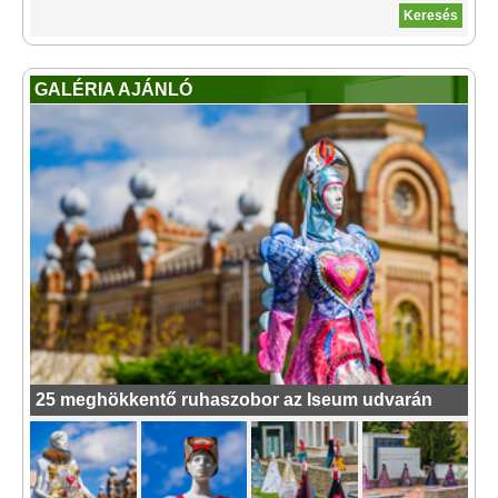
GALÉRIA AJÁNLÓ
25 meghökkentő ruhaszobor az Iseum udvarán