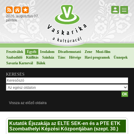
2026. augusztus 07.
péntek
Fesztiválok
Egyéb
Irodalom
Divatbemutató
Zene
Mozi-film
Szabadidő
Kiállítás
Színház
Tánc
Hétvége
Havi programok
Ünnepek
Savaria Karnevál
Bálok
KERESÉS
Vissza az előző oldalra
Kutatók Éjszakája az ELTE SEK-en és a PTE ETK
Szombathelyi Képzési Központjában (szept. 30.)