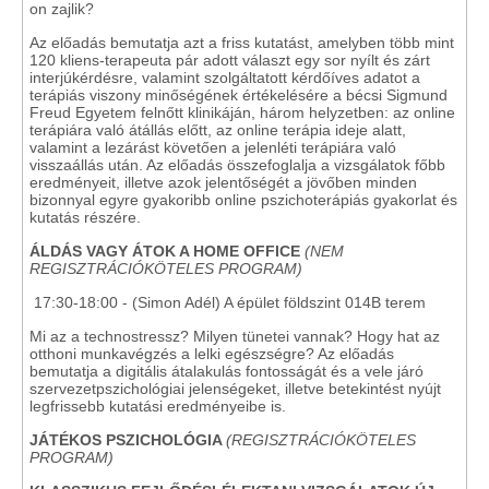
on zajlik?
Az előadás bemutatja azt a friss kutatást, amelyben több mint
120 kliens-terapeuta pár adott választ egy sor nyílt és zárt
interjúkérdésre, valamint szolgáltatott kérdőíves adatot a
terápiás viszony minőségének értékelésére a bécsi Sigmund
Freud Egyetem felnőtt klinikáján, három helyzetben: az online
terápiára való átállás előtt, az online terápia ideje alatt,
valamint a lezárást követően a jelenléti terápiára való
visszaállás után. Az előadás összefoglalja a vizsgálatok főbb
eredményeit, illetve azok jelentőségét a jövőben minden
bizonnyal egyre gyakoribb online pszichoterápiás gyakorlat és
kutatás részére.
ÁLDÁS VAGY ÁTOK A HOME OFFICE
(NEM
REGISZTRÁCIÓKÖTELES PROGRAM)
17:30-18:00 - (Simon Adél) A épület földszint 014B terem
Mi az a technostressz? Milyen tünetei vannak? Hogy hat az
otthoni munkavégzés a lelki egészségre? Az előadás
bemutatja a digitális átalakulás fontosságát és a vele járó
szervezetpszichológiai jelenségeket, illetve betekintést nyújt
legfrissebb kutatási eredményeibe is.
JÁTÉKOS PSZICHOLÓGIA
(REGISZTRÁCIÓKÖTELES
PROGRAM)