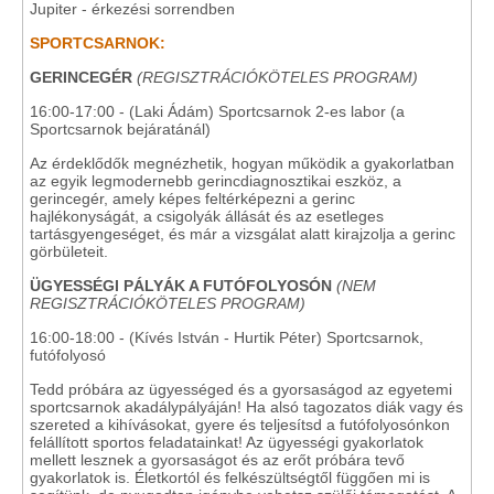
Jupiter - érkezési sorrendben
SPORTCSARNOK:
GERINCEGÉR
(REGISZTRÁCIÓKÖTELES PROGRAM)
16:00-17:00 - (Laki Ádám) Sportcsarnok 2-es labor (a
Sportcsarnok bejáratánál)
Az érdeklődők megnézhetik, hogyan működik a gyakorlatban
az egyik legmodernebb gerincdiagnosztikai eszköz, a
gerincegér, amely képes feltérképezni a gerinc
hajlékonyságát, a csigolyák állását és az esetleges
tartásgyengeséget, és már a vizsgálat alatt kirajzolja a gerinc
görbületeit.
ÜGYESSÉGI PÁLYÁK A FUTÓFOLYOSÓN
(NEM
REGISZTRÁCIÓKÖTELES PROGRAM)
16:00-18:00 - (Kívés István - Hurtik Péter) Sportcsarnok,
futófolyosó
Tedd próbára az ügyességed és a gyorsaságod az egyetemi
sportcsarnok akadálypályáján! Ha alsó tagozatos diák vagy és
szereted a kihívásokat, gyere és teljesítsd a futófolyosónkon
felállított sportos feladatainkat! Az ügyességi gyakorlatok
mellett lesznek a gyorsaságot és az erőt próbára tevő
gyakorlatok is. Életkortól és felkészültségtől függően mi is