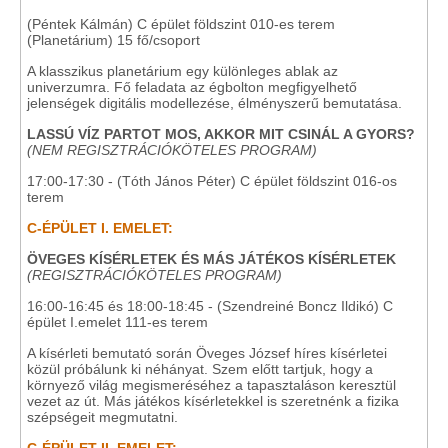
(Péntek Kálmán) C épület földszint 010-es terem
(Planetárium) 15 fő/csoport
A klasszikus planetárium egy különleges ablak az
univerzumra. Fő feladata az égbolton megfigyelhető
jelenségek digitális modellezése, élményszerű bemutatása.
LASSÚ VÍZ PARTOT MOS, AKKOR MIT CSINÁL A GYORS?
(NEM REGISZTRÁCIÓKÖTELES PROGRAM)
17:00-17:30 - (Tóth János Péter) C épület földszint 016-os
terem
C-ÉPÜLET I. EMELET:
ÖVEGES KÍSÉRLETEK ÉS MÁS JÁTÉKOS KÍSÉRLETEK
(REGISZTRÁCIÓKÖTELES PROGRAM)
16:00-16:45 és 18:00-18:45 - (Szendreiné Boncz Ildikó) C
épület I.emelet 111-es terem
A kísérleti bemutató során Öveges József híres kísérletei
közül próbálunk ki néhányat. Szem előtt tartjuk, hogy a
környező világ megismeréséhez a tapasztaláson keresztül
vezet az út. Más játékos kísérletekkel is szeretnénk a fizika
szépségeit megmutatni.