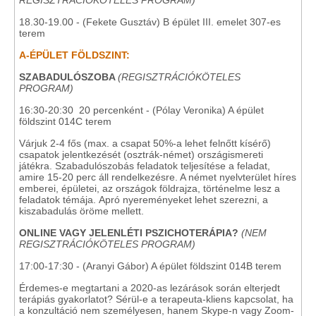
REGISZTRÁCIÓKÖTELES PROGRAM)
18.30-19.00 - (Fekete Gusztáv) B épület III. emelet 307-es
terem
A-ÉPÜLET FÖLDSZINT:
SZABADULÓSZOBA
(REGISZTRÁCIÓKÖTELES
PROGRAM)
16:30-20:30 20 percenként - (Pólay Veronika) A épület
földszint 014C terem
Várjuk 2-4 fős (max. a csapat 50%-a lehet felnőtt kísérő)
csapatok jelentkezését (osztrák-német) országismereti
játékra. Szabadulószobás feladatok teljesítése a feladat,
amire 15-20 perc áll rendelkezésre. A német nyelvterület híres
emberei, épületei, az országok földrajza, történelme lesz a
feladatok témája. Apró nyereményeket lehet szerezni, a
kiszabadulás öröme mellett.
ONLINE VAGY JELENLÉTI PSZICHOTERÁPIA?
(NEM
REGISZTRÁCIÓKÖTELES PROGRAM)
17:00-17:30 - (Aranyi Gábor) A épület földszint 014B terem
Érdemes-e megtartani a 2020-as lezárások során elterjedt
terápiás gyakorlatot? Sérül-e a terapeuta-kliens kapcsolat, ha
a konzultáció nem személyesen, hanem Skype-n vagy Zoom-