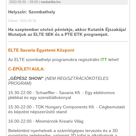
2022.09.30. - 09:00 |
vaskarika.hu
Helyszín: Szombathely
Dátum: 2022.09.30.
Ha szeptember utolsó péntekje, akkor Kutatók Éjszakája!
Mutatjuk az ELTE SEK és a PTE ETK programjait.
ELTE Savaria Egyetemi Központ
Az ELTE szombathelyi programokra regisztrálni
ITT
lehet!
C-ÉPÜLETI AULA:
„GÉPÉSZ SHOW"
(NEM REGISZTRÁCIÓKÖTELES
PROGRAM)
15:30-22:00 - Schaeffler - Savaria Kft. - Egy elektromos
játékkal és egy szerelőállvánnyal
15:30-22:00 - TDK Hungary Components Kft. - Cégbemutató
és képzést népszerűsító stand
16:00-22:00 - Minimérnök Kreatív Világ
Betekintést nyerhetnek a számítógépes tervezés és a 3D
nyomtatás rejtelmeibe, valamint 3D tollal is alkothatnak a