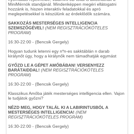
MiniMérnök standjánál. Mindenképpen megéri ellátogatni
hozzánk is, hiszen interaktív feladatokkal és apró
meglepetésekkel is készülünk az érdeklődők számára.
SAKKOZÁS MESTERSÉGES INTELLIGENCIA
SZEMSZÖGÉVEL!
(NEM REGISZTRÁCIÓKÖTELES
PROGRAM)
16:30-22:00 - (Bencsik Gergely)
Hogyan tudunk letenni egy n*n-es sakktáblán n darab
királynőt úgy, hogy a királynők nem támadhatják egymást
GYŐZD LE A GÉPET AMŐBÁBAN! VERSENYEZZ
BARÁTAIDDAL!
(NEM REGISZTRÁCIÓKÖTELES
PROGRAM)
16:30-22:00 - (Bencsik Gergely)
Klasszikus Amőba játék mesterséges intelligencia ellen. Vajon
le tudjátok győzni?
NÉZD MEG, HOGY TALÁL KI A LABIRINTUSBÓL A
MESTERSÉGES INTELLIGENCIA!
(NEM
REGISZTRÁCIÓKÖTELES PROGRAM)
16:30-22:00 - (Bencsik Gergely)