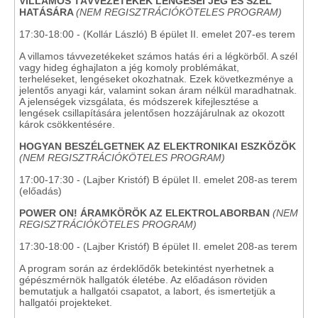
VILLAMOS TÁVVEZETÉKEK LENGÉSEI JÉG ÉS SZÉL
HATÁSÁRA
(NEM REGISZTRÁCIÓKÖTELES PROGRAM)
17:30-18:00 - (Kollár László) B épület II. emelet 207-es terem
A villamos távvezetékeket számos hatás éri a légkörből. A szél
vagy hideg éghajlaton a jég komoly problémákat,
terheléseket, lengéseket okozhatnak. Ezek következménye a
jelentős anyagi kár, valamint sokan áram nélkül maradhatnak.
A jelenségek vizsgálata, és módszerek kifejlesztése a
lengések csillapítására jelentősen hozzájárulnak az okozott
károk csökkentésére.
HOGYAN BESZÉLGETNEK AZ ELEKTRONIKAI ESZKÖZÖK
(NEM REGISZTRÁCIÓKÖTELES PROGRAM)
17:00-17:30 - (Lajber Kristóf) B épület II. emelet 208-as terem
(előadás)
POWER ON! ÁRAMKÖRÖK AZ ELEKTROLABORBAN
(NEM
REGISZTRÁCIÓKÖTELES PROGRAM)
17:30-18:00 - (Lajber Kristóf) B épület II. emelet 208-as terem
A program során az érdeklődők betekintést nyerhetnek a
gépészmérnök hallgatók életébe. Az előadáson röviden
bemutatjuk a hallgatói csapatot, a labort, és ismertetjük a
hallgatói projekteket.