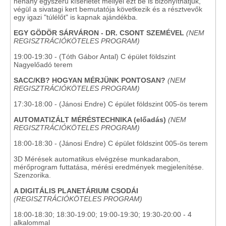
néhány egyszerű kísérletet mellyel ezt be is bizonyíthatjuk,
végül a sivatagi kert bemutatója következik és a résztvevők
egy igazi "túlélőt" is kapnak ajándékba.
EGY GÖDÖR SÁRVÁRON - DR. CSONT SZEMÉVEL
(NEM
REGISZTRÁCIÓKÖTELES PROGRAM)
19:00-19:30 - (Tóth Gábor Antal) C épület földszint
Nagyelőadó terem
SACC/KB? HOGYAN MÉRJÜNK PONTOSAN?
(NEM
REGISZTRÁCIÓKÖTELES PROGRAM)
17:30-18:00 - (Jánosi Endre) C épület földszint 005-ös terem
AUTOMATIZÁLT MÉRÉSTECHNIKA (előadás)
(NEM
REGISZTRÁCIÓKÖTELES PROGRAM)
18:00-18:30 - (Jánosi Endre) C épület földszint 005-ös terem
3D Mérések automatikus elvégzése munkadarabon,
mérőprogram futtatása, mérési eredmények megjelenítése.
Szenzorika.
A DIGITÁLIS PLANETÁRIUM CSODÁI
(REGISZTRÁCIÓKÖTELES PROGRAM)
18:00-18:30; 18:30-19:00; 19:00-19:30; 19:30-20:00 - 4
alkalommal