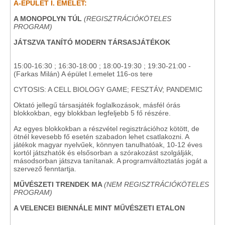
A-ÉPÜLET I. EMELET:
A MONOPOLYN TÚL
(REGISZTRÁCIÓKÖTELES
PROGRAM)
JÁTSZVA TANÍTÓ MODERN TÁRSASJÁTÉKOK
15:00-16:30 ; 16:30-18:00 ; 18:00-19:30 ; 19:30-21:00 -
(Farkas Milán) A épület I.emelet 116-os tere
CYTOSIS: A CELL BIOLOGY GAME; FESZTÁV; PANDEMIC
Oktató jellegű társasjáték foglalkozások, másfél órás
blokkokban, egy blokkban legfeljebb 5 fő részére.
Az egyes blokkokban a részvétel regisztrációhoz kötött, de
ötnél kevesebb fő esetén szabadon lehet csatlakozni. A
játékok magyar nyelvűek, könnyen tanulhatóak, 10-12 éves
kortól játszhatók és elsősorban a szórakozást szolgálják,
másodsorban játszva tanítanak. A programváltoztatás jogát a
szervező fenntartja.
MŰVÉSZETI TRENDEK MA
(NEM REGISZTRÁCIÓKÖTELES
PROGRAM)
A VELENCEI BIENNÁLE MINT MŰVÉSZETI ETALON