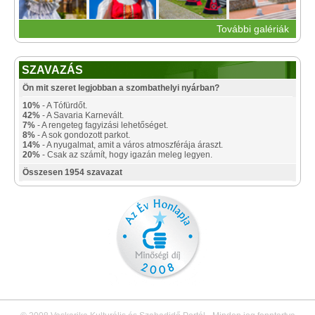
További galériák
SZAVAZÁS
Ön mit szeret legjobban a szombathelyi nyárban?
10%
- A Tófürdőt.
42%
- A Savaria Karnevált.
7%
- A rengeteg fagyizási lehetőséget.
8%
- A sok gondozott parkot.
14%
- A nyugalmat, amit a város atmoszférája áraszt.
20%
- Csak az számít, hogy igazán meleg legyen.
Összesen 1954 szavazat