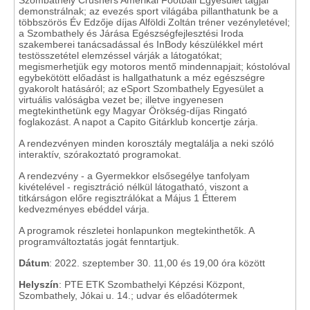
Szombathely Crushers Amerikai Football Egyesület tagjai
demonstrálnak; az evezés sport világába pillanthatunk be a
többszörös Év Edzője díjas Alföldi Zoltán tréner vezényletével;
a Szombathely és Járása Egészségfejlesztési Iroda
szakemberei tanácsadással és InBody készülékkel mért
testösszetétel elemzéssel várják a látogatókat;
megismerhetjük egy motoros mentő mindennapjait; kóstolóval
egybekötött előadást is hallgathatunk a méz egészségre
gyakorolt hatásáról; az eSport Szombathely Egyesület a
virtuális valóságba vezet be; illetve ingyenesen
megtekinthetünk egy Magyar Örökség-díjas Ringató
foglakozást. A napot a Capito Gitárklub koncertje zárja.
A rendezvényen minden korosztály megtalálja a neki szóló
interaktív, szórakoztató programokat.
A rendezvény - a Gyermekkor elsősegélye tanfolyam
kivételével - regisztráció nélkül látogatható, viszont a
titkárságon előre regisztrálókat a Május 1 Étterem
kedvezményes ebéddel várja.
A programok részletei honlapunkon megtekinthetők. A
programváltoztatás jogát fenntartjuk.
Dátum
: 2022. szeptember 30. 11,00 és 19,00 óra között
Helyszín
: PTE ETK Szombathelyi Képzési Központ,
Szombathely, Jókai u. 14.; udvar és előadótermek