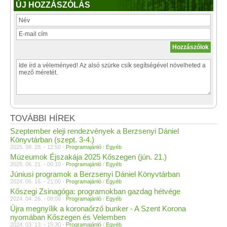
ÚJ HOZZÁSZÓLÁS
TOVÁBBI HÍREK
Szeptember eleji rendezvények a Berzsenyi Dániel
Könyvtárban (szept. 3-4.)
2025. 08. 28. - 12:50 -
Programajánló
/
Egyéb
Múzeumok Éjszakája 2025 Kőszegen (jún. 21.)
2025. 06. 21. - 00:10 -
Programajánló
/
Egyéb
Júniusi programok a Berzsenyi Dániel Könyvtárban
2024. 06. 16. - 21:00 -
Programajánló
/
Egyéb
Kőszegi Zsinagóga: programokban gazdag hétvége
2024. 04. 26. - 08:00 -
Programajánló
/
Egyéb
Újra megnyílik a koronaőrző bunker - A Szent Korona
nyomában Kőszegen és Velemben
2024. 03. 13. - 15:30 -
Programajánló
/
Egyéb