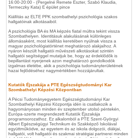
16:00-20:00 - (Pergelné Remete Eszter, Szabó Klaudia,
Termeczky Kata) E épület pince
Kiállítás az ELTE PPK szombathelyi pszichológia szakos
hallgatóinak alkotásaiból.
A pszichológia BA és MA képzés fiatal múltra tekint vissza
Szombathelyen. Identitásuk alakulásának különleges
állomásaként, most kiállítás keretében nyúlnak vissza a
magyar pszichológiatörténet meghatározó alakjaihoz. A
nyáron készült hallgatói művészeti alkotásokat szintén
hallgatói segítséggel mutatjuk be, hogy az érdeklődők is
bepillantást nyerjenek azon meghatározó gondolkodók
izgalmas életébe, akik a pszichológia tudományterületének
hazai fejlődéséhez nagymértékben hozzájárultak.
Kutatók Éjszakája a PTE Egészségtudományi Kar
Szombathelyi Képzési Központban
A Pécsi Tudományegyetem Egészségtudományi Kar
Szombathelyi Képzési Központja idén is csatlakozik a
hagyományosan minden év szeptember utolsó péntekén,
Európa-szerte megrendezett Kutatók Éjszakája
programsorozathoz. Ez alkalomból a PTE Szent-Györgyi
Albert Egészségügyi Technikum és Szakképző Iskolával
együttműködve, az egyetem és az iskola dolgozói, diákjai,
hallgatói, volt hallgatói és szakmai stratégiai partnerei minden