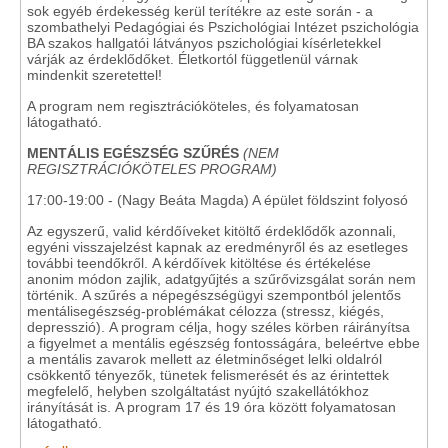
sok egyéb érdekesség kerül terítékre az este során - a
szombathelyi Pedagógiai és Pszichológiai Intézet pszichológia
BA szakos hallgatói látványos pszichológiai kísérletekkel
várják az érdeklődőket. Életkortól függetlenül várnak
mindenkit szeretettel!
A program nem regisztrációköteles, és folyamatosan
látogatható.
MENTÁLIS EGÉSZSÉG SZŰRÉS
(NEM
REGISZTRÁCIÓKÖTELES PROGRAM)
17:00-19:00 - (Nagy Beáta Magda) A épület földszint folyosó
Az egyszerű, valid kérdőíveket kitöltő érdeklődők azonnali,
egyéni visszajelzést kapnak az eredményről és az esetleges
további teendőkről. A kérdőívek kitöltése és értékelése
anonim módon zajlik, adatgyűjtés a szűrővizsgálat során nem
történik. A szűrés a népegészségügyi szempontból jelentős
mentálisegészség-problémákat célozza (stressz, kiégés,
depresszió). A program célja, hogy széles körben ráirányítsa
a figyelmet a mentális egészség fontosságára, beleértve ebbe
a mentális zavarok mellett az életminőséget lelki oldalról
csökkentő tényezők, tünetek felismerését és az érintettek
megfelelő, helyben szolgáltatást nyújtó szakellátókhoz
irányítását is. A program 17 és 19 óra között folyamatosan
látogatható.