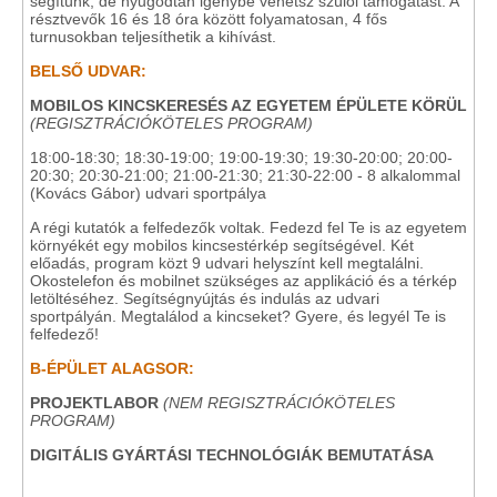
segítünk, de nyugodtan igénybe vehetsz szülői támogatást. A
résztvevők 16 és 18 óra között folyamatosan, 4 fős
turnusokban teljesíthetik a kihívást.
BELSŐ UDVAR:
MOBILOS KINCSKERESÉS AZ EGYETEM ÉPÜLETE KÖRÜL
(REGISZTRÁCIÓKÖTELES PROGRAM)
18:00-18:30; 18:30-19:00; 19:00-19:30; 19:30-20:00; 20:00-
20:30; 20:30-21:00; 21:00-21:30; 21:30-22:00 - 8 alkalommal
(Kovács Gábor) udvari sportpálya
A régi kutatók a felfedezők voltak. Fedezd fel Te is az egyetem
környékét egy mobilos kincsestérkép segítségével. Két
előadás, program közt 9 udvari helyszínt kell megtalálni.
Okostelefon és mobilnet szükséges az applikáció és a térkép
letöltéséhez. Segítségnyújtás és indulás az udvari
sportpályán. Megtalálod a kincseket? Gyere, és legyél Te is
felfedező!
B-ÉPÜLET ALAGSOR:
PROJEKTLABOR
(NEM REGISZTRÁCIÓKÖTELES
PROGRAM)
DIGITÁLIS GYÁRTÁSI TECHNOLÓGIÁK BEMUTATÁSA