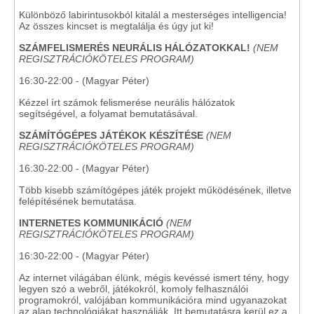
Különböző labirintusokból kitalál a mesterséges intelligencia!
Az összes kincset is megtalálja és úgy jut ki!
SZÁMFELISMERÉS NEURÁLIS HÁLÓZATOKKAL!
(NEM
REGISZTRÁCIÓKÖTELES PROGRAM)
16:30-22:00 - (Magyar Péter)
Kézzel írt számok felismerése neurális hálózatok
segítségével, a folyamat bemutatásával.
SZÁMÍTÓGÉPES JÁTÉKOK KÉSZÍTÉSE
(NEM
REGISZTRÁCIÓKÖTELES PROGRAM)
16:30-22:00 - (Magyar Péter)
Több kisebb számítógépes játék projekt működésének, illetve
felépítésének bemutatása.
INTERNETES KOMMUNIKÁCIÓ
(NEM
REGISZTRÁCIÓKÖTELES PROGRAM)
16:30-22:00 - (Magyar Péter)
Az internet világában élünk, mégis kevéssé ismert tény, hogy
legyen szó a webről, játékokról, komoly felhasználói
programokról, valójában kommunikációra mind ugyanazokat
az alap technológiákat használják. Itt bemutatásra kerül ez a