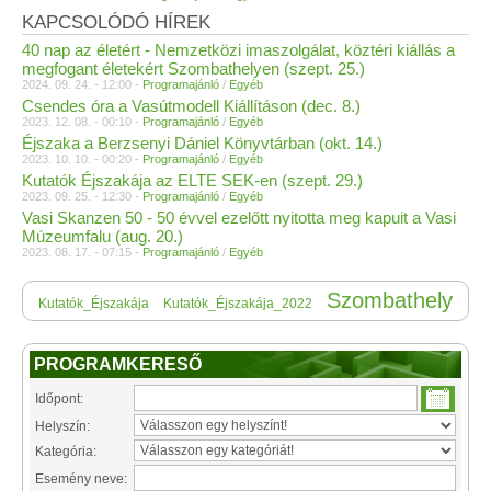
KAPCSOLÓDÓ HÍREK
40 nap az életért - Nemzetközi imaszolgálat, köztéri kiállás a
megfogant életekért Szombathelyen (szept. 25.)
2024. 09. 24. - 12:00 -
Programajánló
/
Egyéb
Csendes óra a Vasútmodell Kiállításon (dec. 8.)
2023. 12. 08. - 00:10 -
Programajánló
/
Egyéb
Éjszaka a Berzsenyi Dániel Könyvtárban (okt. 14.)
2023. 10. 10. - 00:20 -
Programajánló
/
Egyéb
Kutatók Éjszakája az ELTE SEK-en (szept. 29.)
2023. 09. 25. - 12:30 -
Programajánló
/
Egyéb
Vasi Skanzen 50 - 50 évvel ezelőtt nyitotta meg kapuit a Vasi
Múzeumfalu (aug. 20.)
2023. 08. 17. - 07:15 -
Programajánló
/
Egyéb
Szombathely
Kutatók_Éjszakája
Kutatók_Éjszakája_2022
PROGRAMKERESŐ
Időpont:
Helyszín:
Kategória:
Esemény neve: