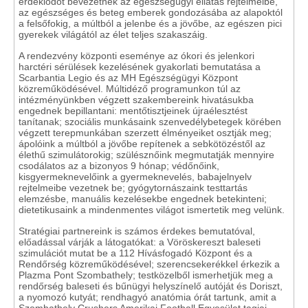
érdeklődőt bevezetnek az egészségügyi ellátás rejtelmeibe,
az egészséges és beteg emberek gondozásába az alapoktól
a felsőfokig, a múltból a jelenbe és a jövőbe, az egészen pici
gyerekek világától az élet teljes szakaszáig.
A rendezvény központi eseménye az ókori és jelenkori
harctéri sérülések kezelésének gyakorlati bemutatása a
Scarbantia Legio és az MH Egészségügyi Központ
közreműködésével. Múltidéző programunkon túl az
intézményünkben végzett szakembereink hivatásukba
engednek bepillantani: mentőtisztjeinek újraélesztést
tanítanak; szociális munkásaink szenvedélybetegek körében
végzett terepmunkában szerzett élményeiket osztják meg;
ápolóink a múltból a jövőbe repítenek a sebkötözéstől az
élethű szimulátorokig; szülésznőink megmutatják mennyire
csodálatos az a bizonyos 9 hónap; védőnőink,
kisgyermeknevelőink a gyermeknevelés, babajelnyelv
rejtelmeibe vezetnek be; gyógytornászaink testtartás
elemzésbe, manuális kezelésekbe engednek betekinteni;
dietetikusaink a mindenmentes világot ismertetik meg velünk.
Stratégiai partnereink is számos érdekes bemutatóval,
előadással várják a látogatókat: a Vöröskereszt baleseti
szimulációt mutat be a 112 Hívásfogadó Központ és a
Rendőrség közreműködésével; szerencsekerékkel érkezik a
Plazma Pont Szombathely; testközelből ismerhetjük meg a
rendőrség baleseti és bűnügyi helyszínelő autóját és Doriszt,
a nyomozó kutyát; rendhagyó anatómia órát tartunk, amit a