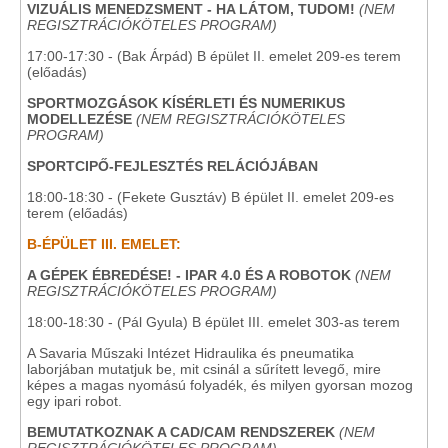
VIZUÁLIS MENEDZSMENT - HA LÁTOM, TUDOM!
(NEM
REGISZTRÁCIÓKÖTELES PROGRAM)
17:00-17:30 - (Bak Árpád) B épület II. emelet 209-es terem
(előadás)
SPORTMOZGÁSOK KÍSÉRLETI ÉS NUMERIKUS
MODELLEZÉSE
(NEM REGISZTRÁCIÓKÖTELES
PROGRAM)
SPORTCIPŐ-FEJLESZTÉS RELÁCIÓJÁBAN
18:00-18:30 - (Fekete Gusztáv) B épület II. emelet 209-es
terem (előadás)
B-ÉPÜLET III. EMELET:
A GÉPEK ÉBREDÉSE! - IPAR 4.0 ÉS A ROBOTOK
(NEM
REGISZTRÁCIÓKÖTELES PROGRAM)
18:00-18:30 - (Pál Gyula) B épület III. emelet 303-as terem
A Savaria Műszaki Intézet Hidraulika és pneumatika
laborjában mutatjuk be, mit csinál a sűrített levegő, mire
képes a magas nyomású folyadék, és milyen gyorsan mozog
egy ipari robot.
BEMUTATKOZNAK A CAD/CAM RENDSZEREK
(NEM