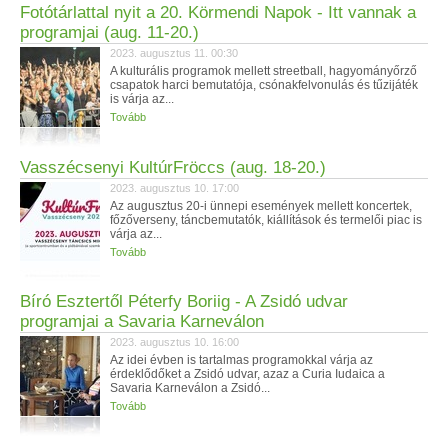
Fotótárlattal nyit a 20. Körmendi Napok - Itt vannak a
programjai (aug. 11-20.)
2023. augusztus 11. 00:30
A kulturális programok mellett streetball, hagyományőrző
csapatok harci bemutatója, csónakfelvonulás és tűzijáték
is várja az...
Tovább
Vasszécsenyi KultúrFröccs (aug. 18-20.)
2023. augusztus 10. 17:00
Az augusztus 20-i ünnepi események mellett koncertek,
főzőverseny, táncbemutatók, kiállítások és termelői piac is
várja az...
Tovább
Bíró Esztertől Péterfy Boriig - A Zsidó udvar
programjai a Savaria Karneválon
2023. augusztus 10. 16:00
Az idei évben is tartalmas programokkal várja az
érdeklődőket a Zsidó udvar, azaz a Curia Iudaica a
Savaria Karneválon a Zsidó...
Tovább