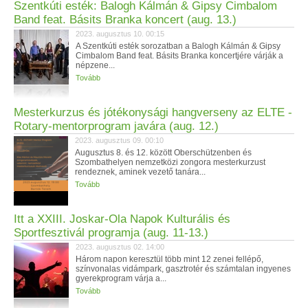
Szentkúti esték: Balogh Kálmán & Gipsy Cimbalom
Band feat. Básits Branka koncert (aug. 13.)
2023. augusztus 10. 00:15
A Szentkúti esték sorozatban a Balogh Kálmán & Gipsy
Cimbalom Band feat. Básits Branka koncertjére várják a
népzene...
Tovább
Mesterkurzus és jótékonysági hangverseny az ELTE -
Rotary-mentorprogram javára (aug. 12.)
2023. augusztus 09. 00:10
Augusztus 8. és 12. között Oberschützenben és
Szombathelyen nemzetközi zongora mesterkurzust
rendeznek, aminek vezető tanára...
Tovább
Itt a XXIII. Joskar-Ola Napok Kulturális és
Sportfesztivál programja (aug. 11-13.)
2023. augusztus 02. 14:00
Három napon keresztül több mint 12 zenei fellépő,
színvonalas vidámpark, gasztrotér és számtalan ingyenes
gyerekprogram várja a...
Tovább