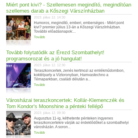
Miért pont kivi? - Szellemesen megindító, megindítóan
szellemes darab a Kőszegi Várszínházban
2023. július 12. 14:30
Humoros, megindító, emberi, emberséges - Miért pont
kivi? premier július 13-án a Kőszegi Várszínházban.
További előadásnapok:...
Tovább
Tovább folytatódik az Érezd Szombathelyt!
programsorozat és a jó hangulat!
2023. július 12. 12:30
Teraszkoncertek, zenés kertmozi az emlékműdombon,
koktélparty a Víztoronyban, Hamvastechno a
Témaparkban, családi délután a...
Tovább
Városházai teraszkoncertek: Kollár-Klemenczék és
Tom Kondor's Moonshine a pénteki fellépő
2023. július 12. 09:30
Augusztus 11-ig, kéthetente pénteken ingyenes
teraszkoncertekre várják az érdeklődőket a szombathelyi
városházán. A soron...
Tovább