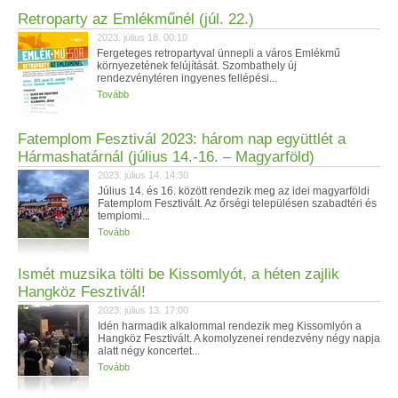
Retroparty az Emlékműnél (júl. 22.)
2023. július 18. 00:10
Fergeteges retropartyval ünnepli a város Emlékmű
környezetének felújítását. Szombathely új
rendezvénytéren ingyenes fellépési...
Tovább
Fatemplom Fesztivál 2023: három nap együttlét a
Hármashatárnál (július 14.-16. – Magyarföld)
2023. július 14. 14:30
Július 14. és 16. között rendezik meg az idei magyarföldi
Fatemplom Fesztivált. Az őrségi településen szabadtéri és
templomi...
Tovább
Ismét muzsika tölti be Kissomlyót, a héten zajlik
Hangköz Fesztivál!
2023. július 13. 17:00
Idén harmadik alkalommal rendezik meg Kissomlyón a
Hangköz Fesztivált. A komolyzenei rendezvény négy napja
alatt négy koncertet...
Tovább