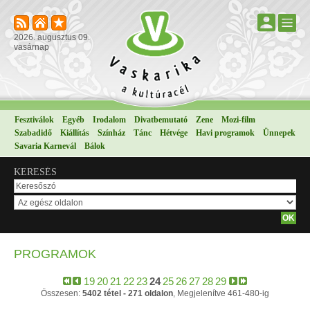
2026. augusztus 09.
vasárnap
Fesztiválok
Egyéb
Irodalom
Divatbemutató
Zene
Mozi-film
Szabadidő
Kiállítás
Színház
Tánc
Hétvége
Havi programok
Ünnepek
Savaria Karnevál
Bálok
KERESÉS
PROGRAMOK
19
20
21
22
23
24
25
26
27
28
29
Összesen:
5402 tétel - 271 oldalon
, Megjelenítve 461-480-ig