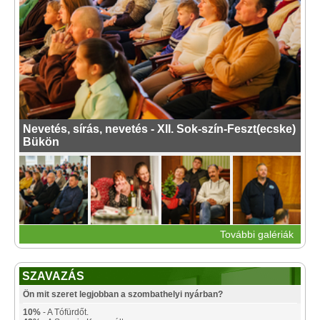
Nevetés, sírás, nevetés - XII. Sok-szín-Feszt(ecske)
Bükön
További galériák
SZAVAZÁS
Ön mit szeret legjobban a szombathelyi nyárban?
10%
- A Tófürdőt.