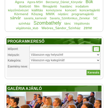
Bük
Agora
Agora-MSH
Berzsenyi_Dániel_Könyvtár
film
filmajánló
hastánc
irodalom
Bükfürdő
kiállítás
koncert
koncertajánló
képzőművészet
komolyzene
Körmend
Kőszeg
MMIK
programajánló
néptánc
sárvár
savaria_karnevál
Savaria_Szimfonikus_Zenekar
SIC
Szombathely
színház
tánc
Végállomás
zene
Weöres_Sándor_Színház
végállomás_klub
PROGRAMKERESŐ
Időpont:
Helyszín:
Kategória:
Esemény neve:
GALÉRIA AJÁNLÓ