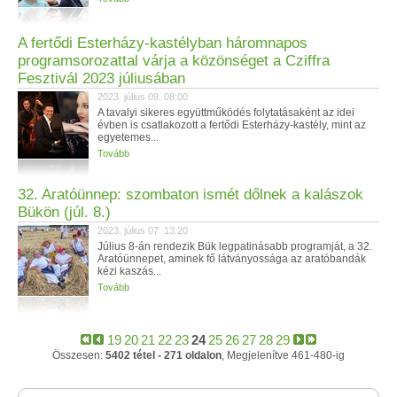
A fertődi Esterházy-kastélyban háromnapos
programsorozattal várja a közönséget a Cziffra
Fesztivál 2023 júliusában
2023. július 09. 08:00
A tavalyi sikeres együttműködés folytatásaként az idei
évben is csatlakozott a fertődi Esterházy-kastély, mint az
egyetemes...
Tovább
32. Aratóünnep: szombaton ismét dőlnek a kalászok
Bükön (júl. 8.)
2023. július 07. 13:20
Július 8-án rendezik Bük legpatinásabb programját, a 32.
Aratóünnepet, aminek fő látványossága az aratóbandák
kézi kaszás...
Tovább
19
20
21
22
23
24
25
26
27
28
29
Összesen:
5402 tétel - 271 oldalon
, Megjelenítve 461-480-ig