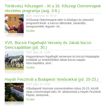
Törökvész Kőszegen! - Itt a 16. Kőszegi Ostromnapok
részletes programja (aug. 3-6.)
2023. augusztus 02. 00:10
A Kőszegi Ostromnapok idén is bőséges és sokszínű
programot kínál: a harcos ütközetek, vásárütés,
seregszemlék, fegyver- és...
Tovább
XVII. Búcsúi Fogathajtó Verseny és Jakab búcsú
Gencsapátiban (júl. 30.)
2023. július 29. 14:00
Hagyományos fogathajtó versenyre és búcsúi forgatagba
invitálják az érdeklődőket Jakab búcsú napján
Gencsapátiba, ahol...
Tovább
Haydn Fesztivál a Budapesti Vonósokkal (júl. 20-23.)
2023. július 19. 14:00
A Budapesti Vonósok szervezésében július 20-23. között
várja a közönséget idén 26. alkalommal a Haydn Fesztivál
Pápán, amelynek...
Tovább