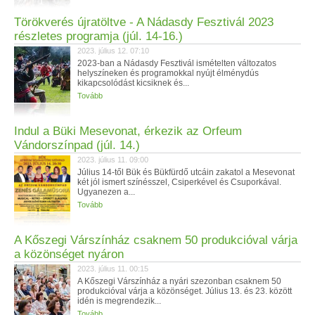
Törökverés újratöltve - A Nádasdy Fesztivál 2023
részletes programja (júl. 14-16.)
2023. július 12. 07:10
2023-ban a Nádasdy Fesztivál ismételten változatos
helyszíneken és programokkal nyújt élménydús
kikapcsolódást kicsiknek és...
Tovább
Indul a Büki Mesevonat, érkezik az Orfeum
Vándorszínpad (júl. 14.)
2023. július 11. 09:00
Július 14-től Bük és Bükfürdő utcáin zakatol a Mesevonat
két jól ismert színésszel, Csiperkével és Csuporkával.
Ugyanezen a...
Tovább
A Kőszegi Várszínház csaknem 50 produkcióval várja
a közönséget nyáron
2023. július 11. 00:15
A Kőszegi Várszínház a nyári szezonban csaknem 50
produkcióval várja a közönséget. Július 13. és 23. között
idén is megrendezik...
Tovább