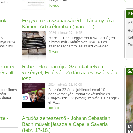
Könyvtárba.
aria...
Tovább
P
mok
Fegyverrel a szabadságért - Tárlatnyitó a
Idő
Kámoni Arborétumban (márc. 1.)
Hel
2024. február 27. 19:15
Kat
Év
Március 1-én "Fegyverrel a szabadságért"
ánya 2024-
címmel nyílik kiállítás az 1848-49-es
Es
vös című...
szabadságharcról és az azt követően...
Tovább
a nemrég
Robert Houlihan újra Szombathelyen
G
készült
vezényel, Fejérvári Zoltán az est szólistája
lesz
2024. február 21. 07:00
entumfilmes
Február 23-án, a jubileumi évad 10.
zéki
hangversenyén Prokofjev két műve és
életét...
Csajkovszkij: IV. (f-moll) szimfóniája hangzik
el. Az...
Tovább
te -
A tudós zeneszerző - Johann Sebastian
Bach műveit játssza a Capella Savaria
Ma
(febr. 17-18.)
tú