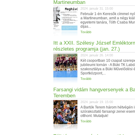
Martineumban
2024. január 31. 15:00
Február 1-én Keresők címmel nyíli
a Martineumban, amit a négy kiáll
egyetemi tanára, Tóth Csaba Mu
díjas...
Tovább
Itt a XXII. Szélesy József Emléktor
részletes programja (jan. 27.)
2024. január 26. 14:00
Két csoportban 10 csapat szerep
jubileumi tornán - A Büki TK Lab
szakosztálya a Büki Művelődési 
Sportközpont,...
Tovább
Farsangi vidám hangversenyek a Ba
Teremben
2024. január 19. 15:00
A Bartók Terem három hétvégén i
szórakoztató farsangi zenei ese
otthont. Mutatjuk!
Tovább