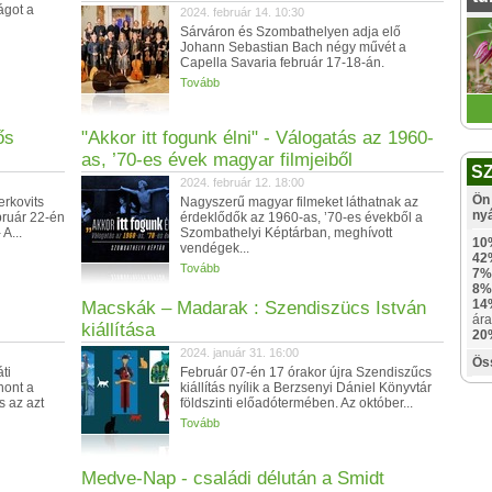
ágot a
2024. február 14. 10:30
Sárváron és Szombathelyen adja elő
Johann Sebastian Bach négy művét a
Capella Savaria február 17-18-án.
Tovább
ős
"Akkor itt fogunk élni" - Válogatás az 1960-
as, ’70-es évek magyar filmjeiből
S
2024. február 12. 18:00
Ön 
erkovits
Nagyszerű magyar filmeket láthatnak az
ny
ebruár 22-én
érdeklődők az 1960-as, ’70-es évekből a
A...
Szombathelyi Képtárban, meghívott
10
vendégek...
42
Tovább
7%
8%
14
Macskák – Madarak : Szendiszücs István
ára
kiállítása
20
2024. január 31. 16:00
Ös
ti
Február 07-én 17 órakor újra Szendiszűcs
hont a
kiállítás nyílik a Berzsenyi Dániel Könyvtár
 az azt
földszinti előadótermében. Az október...
Tovább
Medve-Nap - családi délután a Smidt