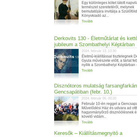
Egy különleges kötet látott napvil
természet szeretetéről, melynek
bemutatójára invitálja a Szülőföld
Könyvkiadó az...
Tovább
Derkovits 130 - Életműtárlat és kett
jubileum a Szombathelyi Képtárban
2024. február 13. 13:30
Életmű-kiállítással tisztelegnek D
Gyula művészete előtt, a tárlat f
nyílik a Szombathelyi Képtárban - 
Tovább
Disznótoros mulatság farsangfarkán
Gencsapátiban (febr. 10.)
2024. február 06. 00:20
Február 10-én reggel a Gencsapá
Művelődési Ház és udvara ad ott
hagyományőrző disznóölésnek és
követő vidám...
Tovább
Keresők – Kiállításmegnyitó a