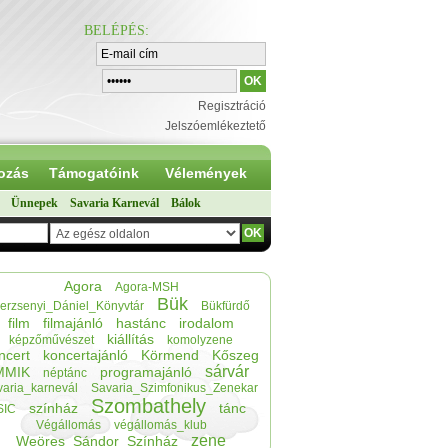
BELÉPÉS
:
Regisztráció
Jelszóemlékeztető
ozás
Támogatóink
Vélemények
Ünnepek
Savaria Karnevál
Bálok
Agora
Agora-MSH
Bük
erzsenyi_Dániel_Könyvtár
Bükfürdő
film
filmajánló
hastánc
irodalom
kiállítás
képzőművészet
komolyzene
ncert
koncertajánló
Körmend
Kőszeg
sárvár
MMIK
programajánló
néptánc
varia_karnevál
Savaria_Szimfonikus_Zenekar
Szombathely
színház
tánc
SIC
Végállomás
végállomás_klub
zene
Weöres_Sándor_Színház