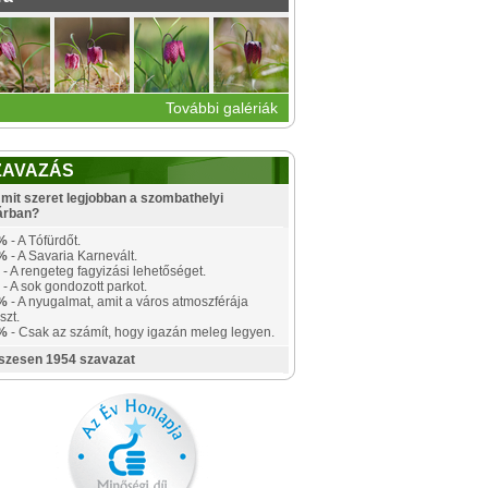
További galériák
ZAVAZÁS
mit szeret legjobban a szombathelyi
árban?
%
- A Tófürdőt.
%
- A Savaria Karnevált.
- A rengeteg fagyizási lehetőséget.
- A sok gondozott parkot.
%
- A nyugalmat, amit a város atmoszférája
szt.
%
- Csak az számít, hogy igazán meleg legyen.
szesen 1954 szavazat