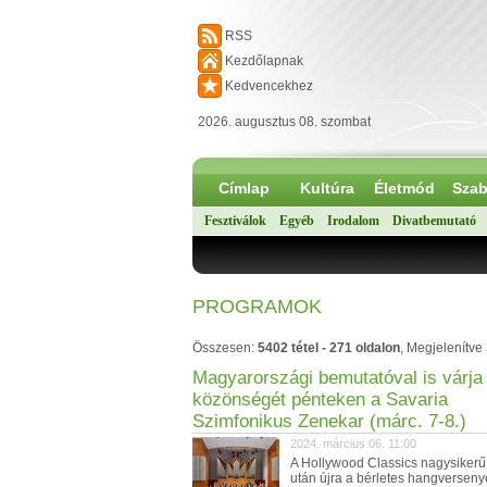
RSS
Kezdőlapnak
Kedvencekhez
2026. augusztus 08. szombat
Címlap
Kultúra
Életmód
Szab
Fesztiválok
Egyéb
Irodalom
Divatbemutató
PROGRAMOK
Összesen:
5402 tétel - 271 oldalon
, Megjelenítve
Magyarországi bemutatóval is várja
közönségét pénteken a Savaria
Szimfonikus Zenekar (márc. 7-8.)
2024. március 06. 11:00
A Hollywood Classics nagysikerű 
után újra a bérletes hangverseny