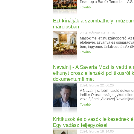
főszerep a Bartók Teremben. A Sav
Tovább
Ezt kínálják a szombathelyi múzeu
márciusban
2024. március 03. 00:15
Mások mellett huszártoborzó, Az 
élőlényei, ásványa és ősmaradv
ben, ingyenes tárlatvezetés Az öt
Tovább
Navalnij - A Savaria Mozi is vetíti 
elhunyt orosz ellenzéki politikusról 
dokumentumfilmet
2024. február 22. 00:20
A Navalnij c. lebilincselő dokum
thriller Oroszország egykori ellen
vezetőjének, Alekszej Navalnijnak 
Tovább
Kritikusok és olvasók lelkesednek ér
Egy vadász feljegyzései
2024. február 18. 14:00