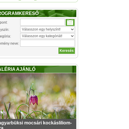
ROGRAMKERESŐ
pont:
yszín:
egória:
emény neve:
ALÉRIA AJÁNLÓ
gyarbüksi mocsári kockásliliom-
ra