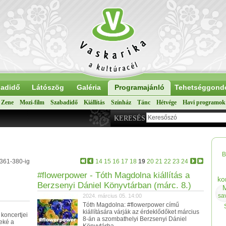
adidő
Látószög
Galéria
Programajánló
Tehetséggond
Zene
Mozi-film
Szabadidő
Kiállítás
Színház
Tánc
Hétvége
Havi programok
KERESÉS
B
 361-380-ig
14
15
16
17
18
19
20
21
22
23
24
#flowerpower - Tóth Magdolna kiállítás a
ko
Berzsenyi Dániel Könyvtárban (márc. 8.)
sa
2024. március 05. 14:00
Tóth Magdolna: #flowerpower című
kiállítására várják az érdeklődőket március
koncertjei
8-án a szombathelyi Berzsenyi Dániel
eké a