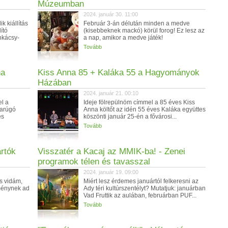
Múzeumban
2024. január 30. 11:00
k kiállítás
Február 3-án délután minden a medve
ító
(kisebbeknek mackó) körül forog! Ez lesz az
nkácsy-
a nap, amikor a medve játék!
Tovább
na
Kiss Anna 85 + Kaláka 55 a Hagyományok
Házában
2024. január 21. 00:10
el a
Ideje fölrepülnöm címmel a 85 éves Kiss
darúgó
Anna költőt az idén 55 éves Kaláka együttes
és
köszönti január 25-én a fővárosi...
Tovább
rtók
Visszatér a Kacaj az MMIK-ba! - Zenei
programok télen és tavasszal
2024. január 19. 09:00
s vidám,
Miért lesz érdemes januártól felkeresni az
ménynek ad
Ady téri kultúrszentélyt? Mutatjuk: januárban
Vad Fruttik az aulában, februárban PUF...
Tovább