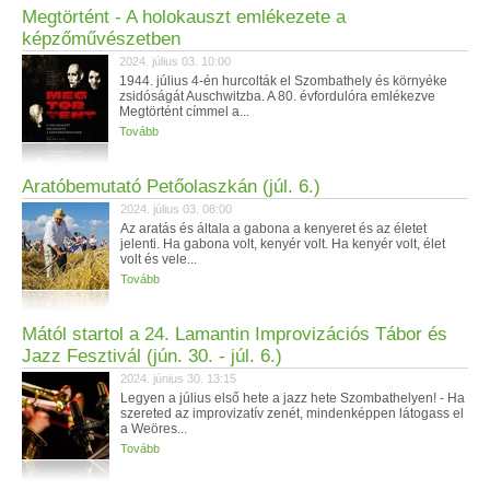
Megtörtént - A holokauszt emlékezete a
képzőművészetben
2024. július 03. 10:00
1944. július 4-én hurcolták el Szombathely és környéke
zsidóságát Auschwitzba. A 80. évfordulóra emlékezve
Megtörtént címmel a...
Tovább
Aratóbemutató Petőolaszkán (júl. 6.)
2024. július 03. 08:00
Az aratás és általa a gabona a kenyeret és az életet
jelenti. Ha gabona volt, kenyér volt. Ha kenyér volt, élet
volt és vele...
Tovább
Mától startol a 24. Lamantin Improvizációs Tábor és
Jazz Fesztivál (jún. 30. - júl. 6.)
2024. június 30. 13:15
Legyen a július első hete a jazz hete Szombathelyen! - Ha
szereted az improvizatív zenét, mindenképpen látogass el
a Weöres...
Tovább