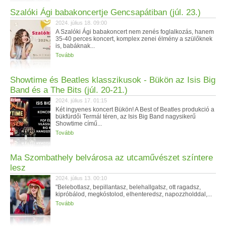
Szalóki Ági babakoncertje Gencsapátiban (júl. 23.)
2024. július 18. 09:00
A Szalóki Ági babakoncert nem zenés foglalkozás, hanem
35-40 perces koncert, komplex zenei élmény a szülőknek
is, babáknak...
Tovább
Showtime és Beatles klasszikusok - Bükön az Isis Big
Band és a The Bits (júl. 20-21.)
2024. július 17. 01:15
Két ingyenes koncert Bükön! A Best of Beatles produkció a
bükfürdői Termál téren, az Isis Big Band nagysikerű
Showtime című...
Tovább
Ma Szombathely belvárosa az utcaművészet színtere
lesz
2024. július 13. 00:10
"Belebotlasz, bepillantasz, belehallgatsz, ott ragadsz,
kipróbálod, megkóstolod, elhenteredsz, napozzholddal,...
Tovább