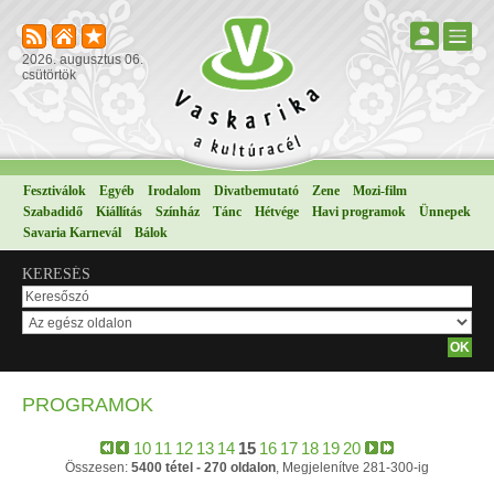
2026. augusztus 06.
csütörtök
Fesztiválok
Egyéb
Irodalom
Divatbemutató
Zene
Mozi-film
Szabadidő
Kiállítás
Színház
Tánc
Hétvége
Havi programok
Ünnepek
Savaria Karnevál
Bálok
KERESÉS
PROGRAMOK
10
11
12
13
14
15
16
17
18
19
20
Összesen:
5400 tétel - 270 oldalon
, Megjelenítve 281-300-ig