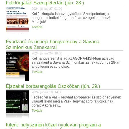
Folklórgálák Szentpéterfán (jún. 28.)
2024. június 27. 01:00
Két folklórgála is lesz egyidőben Szentpéterfán, a
hangulat mindkettőn garantáltan az egekben lesz!
Mutatjuk!
Tovább
Évadzáró és ünnepi hangverseny a Savaria
Szimfonikus Zenekarral
2024. június 24. 10:30
Két hangversenyt is ad az AGORA-MSH-ban az évad
zárásaként a Savaria Szimfonikus Zenekar. Június 28-án,
a jubileumi évad utolsó...
Tovább
Éjszakai borbarangolás Oszkóban (jún. 29.)
2024. június 19. 14:00
Fedezd fel a Vasi-Hegyhát apróparcellás szőlőhegyeinek
világát! Ízleld meg a Vasi-Hegyhát apró falucskáinak
borait! A kora esti...
Tovább
Kilenc helyszínen közel nyolcvan program a