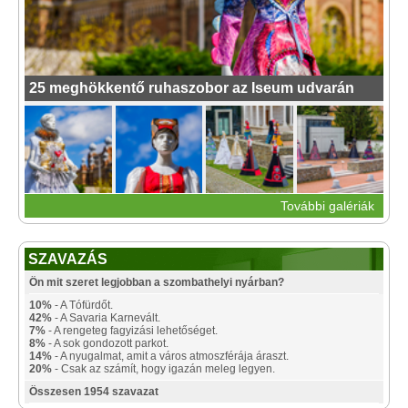
25 meghökkentő ruhaszobor az Iseum udvarán
További galériák
SZAVAZÁS
Ön mit szeret legjobban a szombathelyi nyárban?
10%
- A Tófürdőt.
42%
- A Savaria Karnevált.
7%
- A rengeteg fagyizási lehetőséget.
8%
- A sok gondozott parkot.
14%
- A nyugalmat, amit a város atmoszférája áraszt.
20%
- Csak az számít, hogy igazán meleg legyen.
Összesen 1954 szavazat