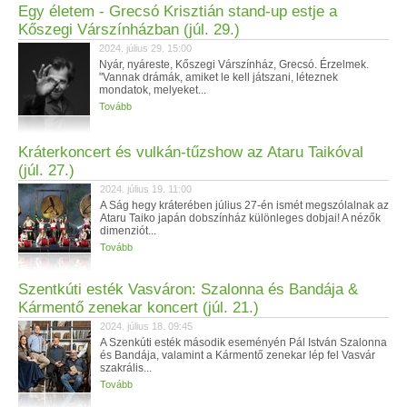
Egy életem - Grecsó Krisztián stand-up estje a
Kőszegi Várszínházban (júl. 29.)
2024. július 29. 15:00
Nyár, nyáreste, Kőszegi Várszínház, Grecsó. Érzelmek.
"Vannak drámák, amiket le kell játszani, léteznek
mondatok, melyeket...
Tovább
Kráterkoncert és vulkán-tűzshow az Ataru Taikóval
(júl. 27.)
2024. július 19. 11:00
A Ság hegy kráterében július 27-én ismét megszólalnak az
Ataru Taiko japán dobszínház különleges dobjai! A nézők
dimenziót...
Tovább
Szentkúti esték Vasváron: Szalonna és Bandája &
Kármentő zenekar koncert (júl. 21.)
2024. július 18. 09:45
A Szenkúti esték második eseményén Pál István Szalonna
és Bandája, valamint a Kármentő zenekar lép fel Vasvár
szakrális...
Tovább