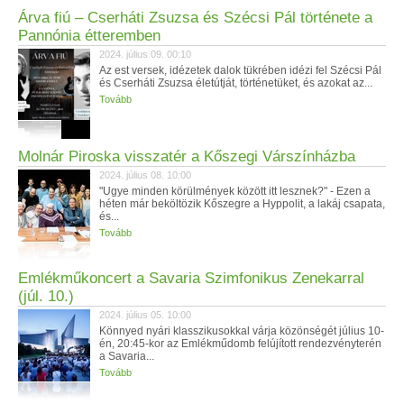
Árva fiú – Cserháti Zsuzsa és Szécsi Pál története a
Pannónia étteremben
2024. július 09. 00:10
Az est versek, idézetek dalok tükrében idézi fel Szécsi Pál
és Cserháti Zsuzsa életútját, történetüket, és azokat az...
Tovább
Molnár Piroska visszatér a Kőszegi Várszínházba
2024. július 08. 10:00
"Ugye minden körülmények között itt lesznek?" - Ezen a
héten már beköltözik Kőszegre a Hyppolit, a lakáj csapata,
és...
Tovább
Emlékműkoncert a Savaria Szimfonikus Zenekarral
(júl. 10.)
2024. július 05. 10:00
Könnyed nyári klasszikusokkal várja közönségét július 10-
én, 20:45-kor az Emlékműdomb felújított rendezvényterén
a Savaria...
Tovább