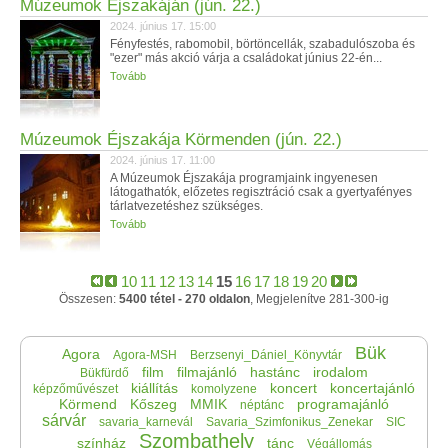
Múzeumok Éjszakáján (jún. 22.)
2024. június 17. 15:00
Fényfestés, rabomobil, börtöncellák, szabadulószoba és
"ezer" más akció várja a családokat június 22-én...
Tovább
Múzeumok Éjszakája Körmenden (jún. 22.)
2024. június 17. 11:00
A Múzeumok Éjszakája programjaink ingyenesen
látogathatók, előzetes regisztráció csak a gyertyafényes
tárlatvezetéshez szükséges.
Tovább
10
11
12
13
14
15
16
17
18
19
20
Összesen:
5400 tétel - 270 oldalon
, Megjelenítve 281-300-ig
Bük
Agora
Agora-MSH
Berzsenyi_Dániel_Könyvtár
film
filmajánló
hastánc
irodalom
Bükfürdő
kiállítás
koncert
koncertajánló
képzőművészet
komolyzene
Körmend
Kőszeg
MMIK
programajánló
néptánc
sárvár
savaria_karnevál
Savaria_Szimfonikus_Zenekar
SIC
Szombathely
színház
tánc
Végállomás