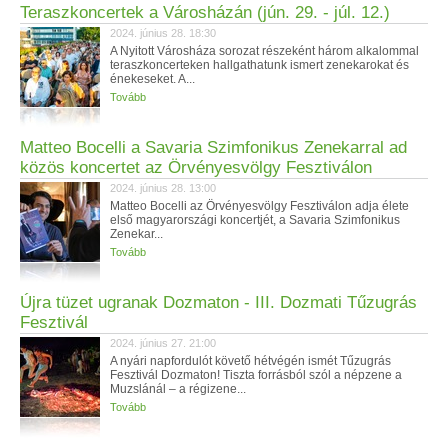
Teraszkoncertek a Városházán (jún. 29. - júl. 12.)
2024. június 28. 18:30
A Nyitott Városháza sorozat részeként három alkalommal
teraszkoncerteken hallgathatunk ismert zenekarokat és
énekeseket. A...
Tovább
Matteo Bocelli a Savaria Szimfonikus Zenekarral ad
közös koncertet az Örvényesvölgy Fesztiválon
2024. június 28. 13:00
Matteo Bocelli az Örvényesvölgy Fesztiválon adja élete
első magyarországi koncertjét, a Savaria Szimfonikus
Zenekar...
Tovább
Újra tüzet ugranak Dozmaton - III. Dozmati Tűzugrás
Fesztivál
2024. június 27. 21:00
A nyári napfordulót követő hétvégén ismét Tűzugrás
Fesztivál Dozmaton! Tiszta forrásból szól a népzene a
Muzslánál – a régizene...
Tovább