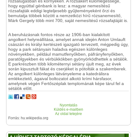
rózsalugasban és környékén. A rózsakert különlegessége,
hogy egyúttal génbank is lesz: a magyar nemesítésű
rózsafajták eddigi legteljesebb gyűjteményeként őrzi és
bemutatja többek között a nemzetközi hírű rózsanemesítő,
Márk Gergely több mint 700, saját nemesítésű rózsafajtáját is.
A beruházásnak fontos része az 1906-ban kialakított
angolkert helyreállítása, amelyet annak idején Anton Umlauft
császári és királyi kertészeti igazgató tervezett, mégpedig úgy,
hogy a park sétányain haladva egészen különleges
növényekben, például mamutfenyőkben, páfrányfenyőkben,
paratölgyekben és vérbükkökben gyönyörködhettek a sétálók.
E parkrészben több kilométernyi sétány újult meg, az évek
során kipusztult fákat és cserjéket is pótolták a szakemberek.
Az angolkert különleges látványeleme a katedrálisra
emlékeztető, ágaival boltozatot alkotó krími hársfasor,
amelynek végén Fertőszéplak templomának képe tárul fel a
sétálók előtt.
Nyomtatás
Küldés e-mailben
Az oldal tetejére
Forrás: hu.wikipedia.org