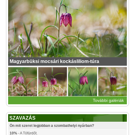
Magyarbüksi mocsári kockásliliom-túra
További galériák
SZAVAZÁS
Ön mit szeret legjobban a szombathelyi nyárban?
10%
- A Tófürdőt.