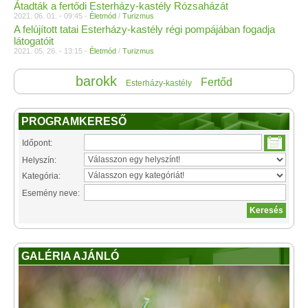
Átadták a fertődi Esterházy-kastély Rózsaházát
2021. 06. 01. - 09:45 -
Életmód
/
Turizmus
A felújított tatai Esterházy-kastély régi pompájában fogadja
látogatóit
2021. 05. 26. - 13:15 -
Életmód
/
Turizmus
barokk
Fertőd
Esterházy-kastély
PROGRAMKERESŐ
Időpont:
Helyszín:
Kategória:
Esemény neve:
GALÉRIA AJÁNLÓ