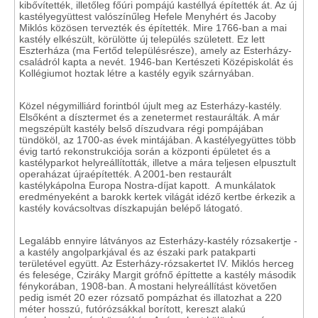
kibővítették, illetőleg főúri pompájú kastéllyá építették át. Az új
kastélyegyüttest valószínűleg Hefele Menyhért és Jacoby
Miklós közösen tervezték és építették. Mire 1766-ban a mai
kastély elkészült, körülötte új település született. Ez lett
Eszterháza (ma Fertőd településrésze), amely az Esterházy-
családról kapta a nevét. 1946-ban Kertészeti Középiskolát és
Kollégiumot hoztak létre a kastély egyik szárnyában.
Közel négymilliárd forintból újult meg az Esterházy-kastély.
Elsőként a dísztermet és a zenetermet restaurálták. A már
megszépült kastély belső díszudvara régi pompájában
tündököl, az 1700-as évek mintájában. A kastélyegyüttes több
évig tartó rekonstrukciója során a központi épületet és a
kastélyparkot helyreállították, illetve a mára teljesen elpusztult
operaházat újraépítették. A 2001-ben restaurált
kastélykápolna Europa Nostra-díjat kapott. A munkálatok
eredményeként a barokk kertek világát idéző kertbe érkezik a
kastély kovácsoltvas díszkapuján belépő látogató.
Legalább ennyire látványos az Esterházy-kastély rózsakertje -
a kastély angolparkjával és az északi park patakparti
területével együtt. Az Esterházy-rózsakertet IV. Miklós herceg
és felesége, Cziráky Margit grófnő építtette a kastély második
fénykorában, 1908-ban. A mostani helyreállítást követően
pedig ismét 20 ezer rózsatő pompázhat és illatozhat a 220
méter hosszú, futórózsákkal borított, kereszt alakú