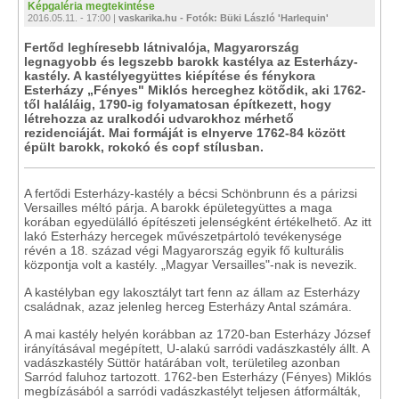
Képgaléria megtekintése
2016.05.11. - 17:00 |
vaskarika.hu - Fotók: Büki László 'Harlequin'
Fertőd leghíresebb látnivalója, Magyarország
legnagyobb és legszebb barokk kastélya az Esterházy-
kastély. A kastélyegyüttes kiépítése és fénykora
Esterházy „Fényes" Miklós herceghez kötődik, aki 1762-
től haláláig, 1790-ig folyamatosan építkezett, hogy
létrehozza az uralkodói udvarokhoz mérhető
rezidenciáját. Mai formáját is elnyerve 1762-84 között
épült barokk, rokokó és copf stílusban.
A fertődi Esterházy-kastély a bécsi Schönbrunn és a párizsi
Versailles méltó párja. A barokk épületegyüttes a maga
korában egyedülálló építészeti jelenségként értékelhető. Az itt
lakó Esterházy hercegek művészetpártoló tevékenysége
révén a 18. század végi Magyarország egyik fő kulturális
központja volt a kastély. „Magyar Versailles"-nak is nevezik.
A kastélyban egy lakosztályt tart fenn az állam az Esterházy
családnak, azaz jelenleg herceg Esterházy Antal számára.
A mai kastély helyén korábban az 1720-ban Esterházy József
irányításával megépített, U-alakú sarródi vadászkastély állt. A
vadászkastély Süttör határában volt, területileg azonban
Sarród faluhoz tartozott. 1762-ben Esterházy (Fényes) Miklós
megbízásából a sarródi vadászkastélyt teljesen átformálták,