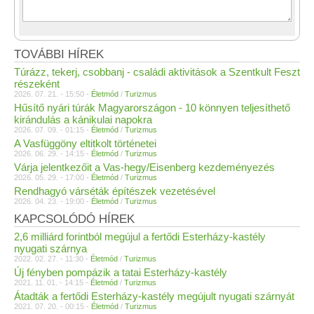
TOVÁBBI HÍREK
Túrázz, tekerj, csobbanj - családi aktivitások a Szentkult Feszt
részeként
2026. 07. 21. - 15:50 -
Életmód
/
Turizmus
Hűsítő nyári túrák Magyarországon - 10 könnyen teljesíthető
kirándulás a kánikulai napokra
2026. 07. 09. - 01:15 -
Életmód
/
Turizmus
A Vasfüggöny eltitkolt történetei
2026. 06. 29. - 14:15 -
Életmód
/
Turizmus
Várja jelentkezőit a Vas-hegy/Eisenberg kezdeményezés
2026. 05. 29. - 17:00 -
Életmód
/
Turizmus
Rendhagyó várséták építészek vezetésével
2026. 04. 23. - 19:00 -
Életmód
/
Turizmus
KAPCSOLÓDÓ HÍREK
2,6 milliárd forintból megújul a fertődi Esterházy-kastély
nyugati szárnya
2022. 02. 27. - 11:30 -
Életmód
/
Turizmus
Új fényben pompázik a tatai Esterházy-kastély
2021. 11. 01. - 14:15 -
Életmód
/
Turizmus
Átadták a fertődi Esterházy-kastély megújult nyugati szárnyát
2021. 07. 20. - 00:15 -
Életmód
/
Turizmus