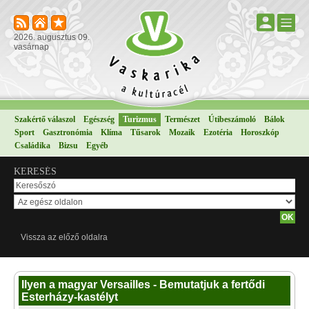
2026. augusztus 09.
vasárnap
Szakértő válaszol
Egészség
Turizmus
Természet
Útibeszámoló
Bálok
Sport
Gasztronómia
Klíma
Tűsarok
Mozaik
Ezotéria
Horoszkóp
Családika
Bizsu
Egyéb
KERESÉS
Vissza az előző oldalra
Ilyen a magyar Versailles - Bemutatjuk a fertődi
Esterházy-kastélyt