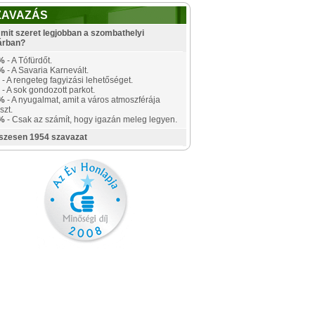
ZAVAZÁS
mit szeret legjobban a szombathelyi
árban?
%
- A Tófürdőt.
%
- A Savaria Karnevált.
- A rengeteg fagyizási lehetőséget.
- A sok gondozott parkot.
%
- A nyugalmat, amit a város atmoszférája
szt.
%
- Csak az számít, hogy igazán meleg legyen.
szesen 1954 szavazat