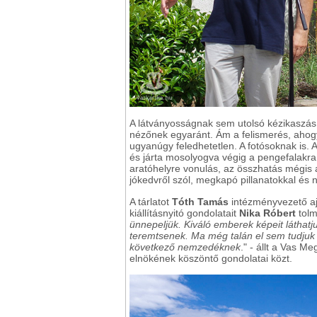
A látványosságnak sem utolsó kézikaszás a
nézőnek egyaránt. Ám a felismerés, ahogy
ugyanúgy feledhetetlen. A fotósoknak is. 
és járta mosolyogva végig a pengefalakra i
aratóhelyre vonulás, az összhatás mégis 
jókedvről szól, megkapó pillanatokkal és 
A tárlatot
Tóth Tamás
intézményvezető aj
kiállításnyitó gondolatait
Nika Róbert
tolm
ünnepeljük. Kiváló emberek képeit láthatj
teremtsenek. Ma még talán el sem tudjuk 
következő nemzedéknek
." - állt a Vas M
elnökének köszöntő gondolatai közt.