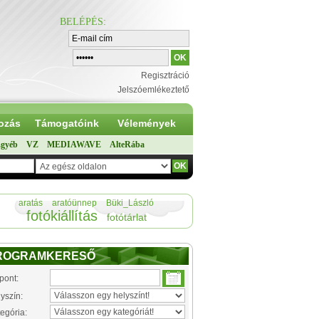
BELÉPÉS
:
Regisztráció
Jelszóemlékeztető
ozás
Támogatóink
Vélemények
gyéb
VZ
MEDIAWAVE
AlteRába
aratás
aratóünnep
Büki_László
fotókiállítás
fotótárlat
ROGRAMKERESŐ
pont:
yszín:
egória: