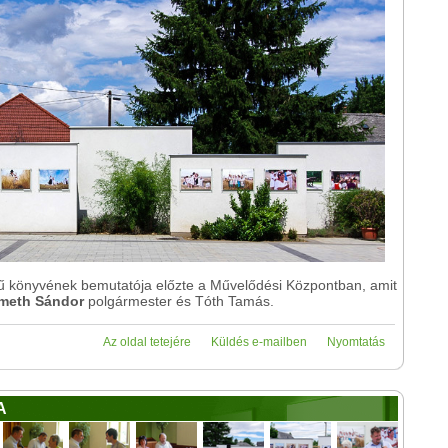
című könyvének bemutatója előzte a Művelődési Központban, amit
meth Sándor
polgármester és Tóth Tamás.
Az oldal tetejére
Küldés e-mailben
Nyomtatás
A