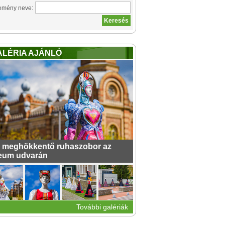
emény neve:
ALÉRIA AJÁNLÓ
 meghökkentő ruhaszobor az
eum udvarán
További galériák