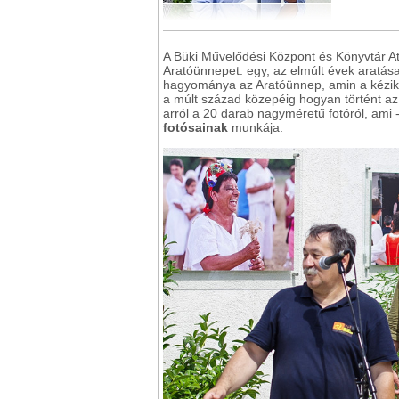
A Büki Művelődési Központ és Könyvtár Atr
Aratóünnepet: egy, az elmúlt évek aratása
hagyománya az Aratóünnep, amin a kézik
a múlt század közepéig hogyan történt az
arról a 20 darab nagyméretű fotóról, ami
fotósainak
munkája.