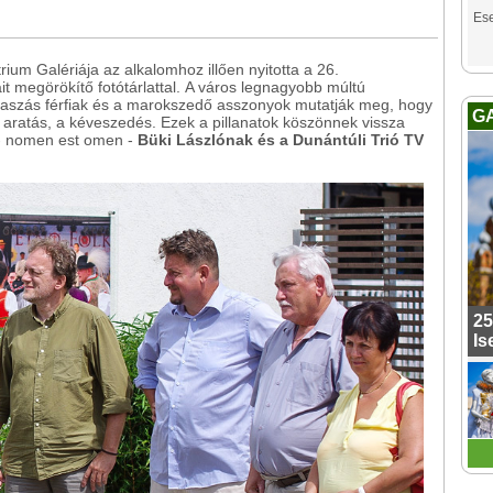
Es
ium Galériája az alkalomhoz illően nyitotta a 26.
it megörökítő fotótárlattal. A város legnagyobb múltú
aszás férfiak és a marokszedő asszonyok mutatják meg, hogy
G
 aratás, a kéveszedés. Ezek a pillanatok köszönnek vissza
 - nomen est omen -
Büki Lászlónak és a Dunántúli Trió TV
25
Is