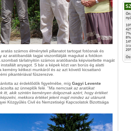
S
Ön 
ny
10
42
7%
8%
14
ára
20
ratás számos élményteli pillanatot tartogat fotósnak és
 az aratóbandák tagjai viszontlátják magukat a fotókon
Ös
A szombati tárlatnyitón számos aratóbanda képviseltette magát
nstallált anyagot. S bár a képek közt van borús ég alatti
a kemény kétkezi munkáról és az azt követő kicsattanó
némi pikantériával fűszerezve.
ánlotta az érdeklődők figyelmébe, míg
Gagyi Levente
ácsolta az ünneplők felé. "
Ma nemcsak az aratókat
uk itt, akik szintén keményen dolgoznak azért, hogy értéket
képzelni, mekkora értéket jelent majd mindez az utánunk
egyei Közgyűlés Civil és Nemzetiségi Kapcsolatok Bizottsága