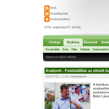
RSS
Kezdőlapnak
Kedvencekhez
2026. augusztus 07. péntek
Címlap
Kultúra
Életmód
Szab
Fesztiválok
Zene
Film
Színház
Színésztükör
Vissza az előző oldalra
Arattunk - Fotókiállítás az elmúlt 
2016.07.09. - 13:30 |
vaskarika.hu
A kézikas
szabadtéri
aratóünne
Büki Lász