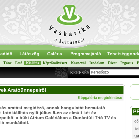
adidő
Látószög
Galéria
Programajánló
Tehetséggond
Tánc
Fotó
Kiállítás
Képzőművészet
Karnevál
Irodalom
Divat
Pegazus
E
KERESÉS
évek Aratóünnepeiről
Képgaléria megtekintése
zás aratást megidéző, annak hangulatát bemutató
P
 fotókiállítás nyílt július 9-én az elmúlt két év
peiből a büki Atrium Galériában a Dunántúli Trió TV és
Idő
ló munkáiból.
Hel
Kat