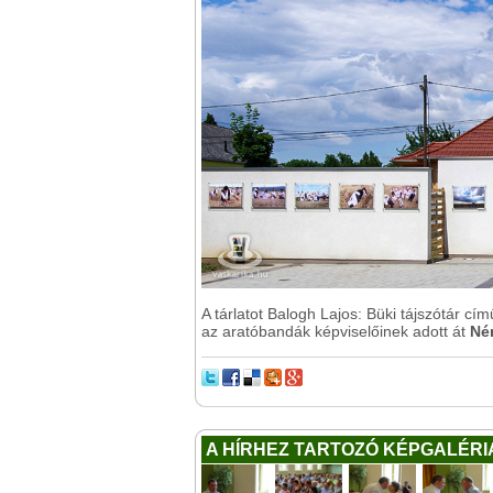
A tárlatot Balogh Lajos: Büki tájszótár 
az aratóbandák képviselőinek adott át
Né
A HÍRHEZ TARTOZÓ KÉPGALÉRI