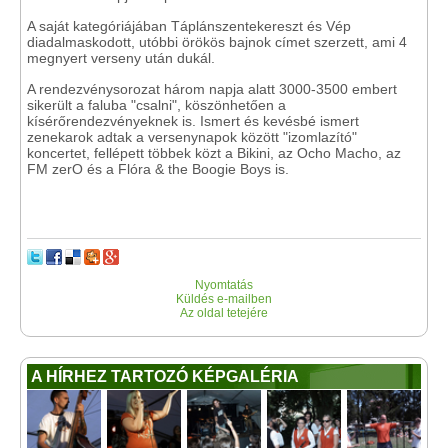
A saját kategóriájában Táplánszentekereszt és Vép
diadalmaskodott, utóbbi örökös bajnok címet szerzett, ami 4
megnyert verseny után dukál.
A rendezvénysorozat három napja alatt 3000-3500 embert
sikerült a faluba "csalni", köszönhetően a
kísérőrendezvényeknek is. Ismert és kevésbé ismert
zenekarok adtak a versenynapok között "izomlazító"
koncertet, fellépett többek közt a Bikini, az Ocho Macho, az
FM zerO és a Flóra & the Boogie Boys is.
Nyomtatás
Küldés e-mailben
Az oldal tetejére
A HÍRHEZ TARTOZÓ KÉPGALÉRIA