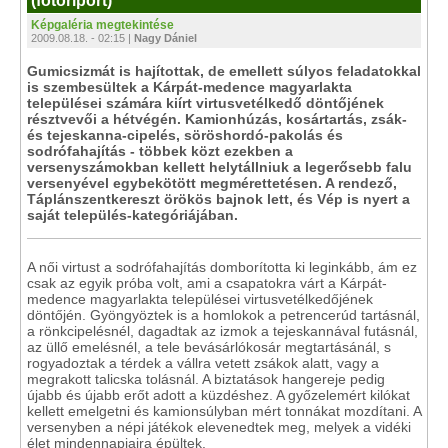
(fotóriport)
Képgaléria megtekintése
2009.08.18. - 02:15 |
Nagy Dániel
Gumicsizmát is hajítottak, de emellett súlyos feladatokkal
is szembesültek a Kárpát-medence magyarlakta
települései számára kiírt virtusvetélkedő döntőjének
résztvevői a hétvégén. Kamionhúzás, kosártartás, zsák-
és tejeskanna-cipelés, söröshordó-pakolás és
sodrófahajítás - többek közt ezekben a
versenyszámokban kellett helytállniuk a legerősebb falu
versenyével egybekötött megmérettetésen. A rendező,
Táplánszentkereszt örökös bajnok lett, és Vép is nyert a
saját település-kategóriájában.
A női virtust a sodrófahajítás domborította ki leginkább, ám ez
csak az egyik próba volt, ami a csapatokra várt a Kárpát-
medence magyarlakta települései virtusvetélkedőjének
döntőjén. Gyöngyöztek is a homlokok a petrencerúd tartásnál,
a rönkcipelésnél, dagadtak az izmok a tejeskannával futásnál,
az üllő emelésnél, a tele bevásárlókosár megtartásánál, s
rogyadoztak a térdek a vállra vetett zsákok alatt, vagy a
megrakott talicska tolásnál. A biztatások hangereje pedig
újabb és újabb erőt adott a küzdéshez. A győzelemért kilókat
kellett emelgetni és kamionsúlyban mért tonnákat mozdítani. A
versenyben a népi játékok elevenedtek meg, melyek a vidéki
élet mindennapjaira épültek.