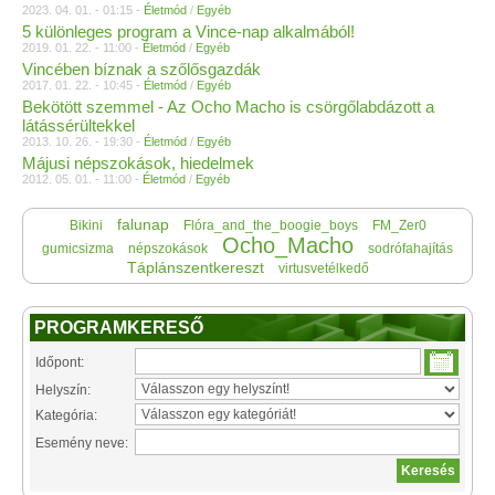
2023. 04. 01. - 01:15 -
Életmód
/
Egyéb
5 különleges program a Vince-nap alkalmából!
2019. 01. 22. - 11:00 -
Életmód
/
Egyéb
Vincében bíznak a szőlősgazdák
2017. 01. 22. - 10:45 -
Életmód
/
Egyéb
Bekötött szemmel - Az Ocho Macho is csörgőlabdázott a
látássérültekkel
2013. 10. 26. - 19:30 -
Életmód
/
Egyéb
Májusi népszokások, hiedelmek
2012. 05. 01. - 11:00 -
Életmód
/
Egyéb
falunap
Bikini
Flóra_and_the_boogie_boys
FM_Zer0
Ocho_Macho
gumicsizma
népszokások
sodrófahajítás
Táplánszentkereszt
virtusvetélkedő
PROGRAMKERESŐ
Időpont:
Helyszín:
Kategória:
Esemény neve: