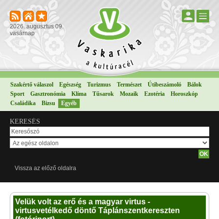
2026. augusztus 09.
vasárnap
Szakértő válaszol
Egészség
Turizmus
Természet
Útibeszámoló
Bálok
Sport
Gasztronómia
Klíma
Tűsarok
Mozaik
Ezotéria
Horoszkóp
Családika
Bizsu
Egyéb
KERESÉS
Vissza az előző oldalra
Velük volt az erő és a magyar virtus -
virtusvetélkedő döntő Táplánszentkereszten