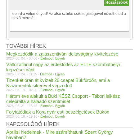
TOVÁBBI HÍREK
Megkezdődik a zalaszentiváni deltavágány kivitelezése
2026. 08. 04. - 08:00 -
Életmód
/
Egyéb
Változatlanul nagy az érdeklődés az ELTE szombathelyi
képzései iránt
2026. 07. 24. - 11:15 -
Életmód
/
Egyéb
Tizenkét órán át kvízelt 26 csapat Bükfürdőn, ami a
Kvizimentők sikerével végződött
2026. 07. 19. - 02:30 -
Életmód
/
Egyéb
Három éve alakult a Büki KÉSZ Csoport - Tábori lelkész
celebrálta a hálaadó szentmisét
2026. 06. 21. - 16:45 -
Életmód
/
Egyéb
Folytatódtak a Kora nyár esti beszélgetések Bükön
2026. 06. 19. - 19:15 -
Életmód
/
Egyéb
KAPCSOLÓDÓ HÍREK
Áprilisi hiedelmek - Mire számíthatunk Szent György
havában?