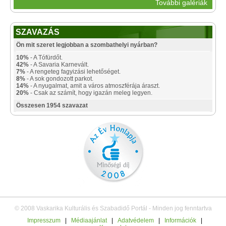
További galériák
SZAVAZÁS
Ön mit szeret legjobban a szombathelyi nyárban?
10%
- A Tófürdőt.
42%
- A Savaria Karnevált.
7%
- A rengeteg fagyizási lehetőséget.
8%
- A sok gondozott parkot.
14%
- A nyugalmat, amit a város atmoszférája áraszt.
20%
- Csak az számít, hogy igazán meleg legyen.
Összesen 1954 szavazat
© 2008 Vaskarika Kulturális és Szabadidő Portál - Minden jog fenntartva
Impresszum
|
Médiaajánlat
|
Adatvédelem
|
Információk
|