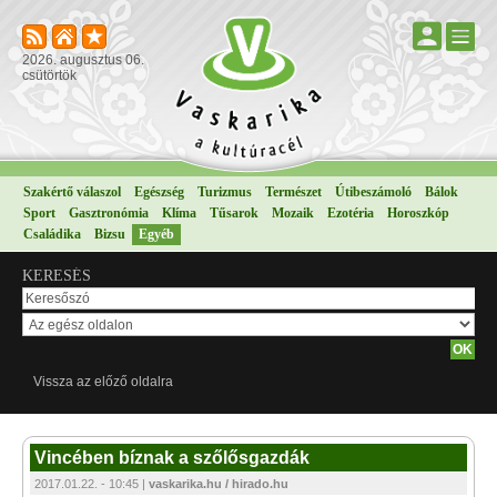
2026. augusztus 06.
csütörtök
Szakértő válaszol
Egészség
Turizmus
Természet
Útibeszámoló
Bálok
Sport
Gasztronómia
Klíma
Tűsarok
Mozaik
Ezotéria
Horoszkóp
Családika
Bizsu
Egyéb
KERESÉS
Vissza az előző oldalra
Vincében bíznak a szőlősgazdák
2017.01.22. - 10:45 |
vaskarika.hu / hirado.hu