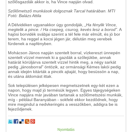
szőlősgazdák akkor is, ha Vince napján olvad.
Szőlőmetsző munkások dolgoznak Tarcal határában. MTI
Fotó: Balázs Attila
A Délvidéken ugyanakkor úgy gondolják,
„Ha fénylik Vince,
megtelik a pince. / Ha csepeg, csurog, kevés lesz a borod"
. A
hajósi borvidék svábjai szerint a tél fele már elmúlt, és jó bor
terem, ha reggel a kocsi jégen jár, délután meg verebek
fürdenek a napfényben.
Mohácson János napján szentelt borral, vízkereszt ünnepén
szentelt vízzel mennek ki a gazdák a szőlejükbe, annak
határát körüljárva szentelt vízzel hintik meg, a négy sarkát
pedig „jánosborral" öntözik, az ormánsági Kémes lakói pedig
annak idején kitárták a pincék ajtaját, hogy besüssön a nap,
és utána áldomást ittak.
Sok településen jelképesen megmetszetnek egy-két ezen a
napon, hogy majd jó termésük legyen. Egyes tájegységeken
Vince napjára már javában tartanak a szőlőmetszési munkák,
míg - például Baranyában - sokfelé ekkor kezdődnek, hogy
mire megindul a nedvkeringés a vesszőkben, addigra be is
fejeződjenek.
Nyomtatás