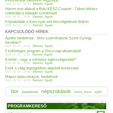
Kvizimentők sikerével végződött
2026. 07. 19. - 02:30 -
Életmód
/
Egyéb
Három éve alakult a Büki KÉSZ Csoport - Tábori lelkész
celebrálta a hálaadó szentmisét
2026. 06. 21. - 16:45 -
Életmód
/
Egyéb
Folytatódtak a Kora nyár esti beszélgetések Bükön
2026. 06. 19. - 19:15 -
Életmód
/
Egyéb
KAPCSOLÓDÓ HÍREK
Áprilisi hiedelmek - Mire számíthatunk Szent György
havában?
2023. 04. 01. - 01:15 -
Életmód
/
Egyéb
5 különleges program a Vince-nap alkalmából!
2019. 01. 22. - 11:00 -
Életmód
/
Egyéb
A fehér-, vagy a vörösbor egészségesebb?
2015. 08. 26. - 10:00 -
Életmód
/
Egyéb
Ezek a világ legrégebben alapított borászatai
2015. 08. 19. - 14:40 -
Életmód
/
Egyéb
Májusi népszokások, hiedelmek
2012. 05. 01. - 11:00 -
Életmód
/
Egyéb
bor
népszokások
hiedelmek
Szent_Vince
szőlő
PROGRAMKERESŐ