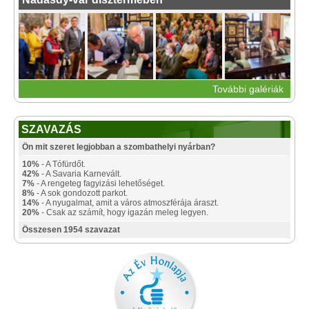
További galériák
SZAVAZÁS
Ön mit szeret legjobban a szombathelyi nyárban?
10%
- A Tófürdőt.
42%
- A Savaria Karnevált.
7%
- A rengeteg fagyizási lehetőséget.
8%
- A sok gondozott parkot.
14%
- A nyugalmat, amit a város atmoszférája áraszt.
20%
- Csak az számít, hogy igazán meleg legyen.
Összesen 1954 szavazat