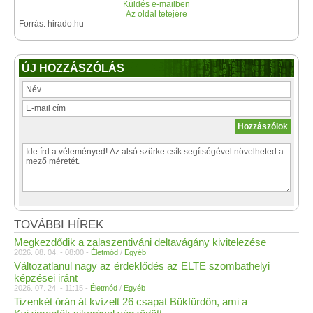
Küldés e-mailben
Az oldal tetejére
Forrás: hirado.hu
ÚJ HOZZÁSZÓLÁS
TOVÁBBI HÍREK
Megkezdődik a zalaszentiváni deltavágány kivitelezése
2026. 08. 04. - 08:00 -
Életmód
/
Egyéb
Változatlanul nagy az érdeklődés az ELTE szombathelyi
képzései iránt
2026. 07. 24. - 11:15 -
Életmód
/
Egyéb
Tizenkét órán át kvízelt 26 csapat Bükfürdőn, ami a