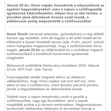
Január 22-én, Vince napján összeérnek a népszokások az
egyházi hagyományokkal: ezen a napon a szőlősgazdák
igyekeznek kikövetkeztetni, milyen lesz az idei termés, a
pincéket járva áldomások hosszú sorát isszák, a
plébánosok pedig megszentelik a szőlővesszőket.
Szent Vincét
(nevének jelentése: győzedelmes) a régi időktől
kezdve úgy tisztelték, mint aki legyőzi a tél sötét hatalmait és
előkészíti a lassan közeledő tavasz útját. A név „vinum" szóval
rokon hangzása magyarázhatja, hogy a szőlőművesek Vince
napján,
január 22-én
az időjárásából és a szobában rügyező
szőlővesszőkből a következő bortermést igyekeznek
megjósolni.
Behavazott szőlőtőkék Kisharsány közelében 2015. február
10-én. MTI Fotó: Sóki Tamás
A pincegazdák tartják magukat ahhoz az általános
vélekedéshez, hogy Vince-napkor sok bort kell inni, mert
akkor jó lesz a szőlőtermés, ezért ilyenkor pincéről pincére
járnak a hegyoldalakban és áldomásokat isznak.
Sokfelé ezen a napon templomba viszik a gazdák a
szőlővesszőket, vagy egy feszülethez, ahol a papok
megáldják azokat a jó termés reményében. Hagyományosan
bortermelő vidékeinken többnyire jó termésben bíznak a