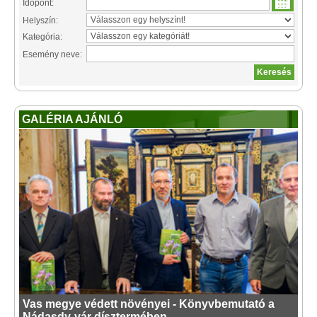
Időpont:
Helyszín:
Kategória:
Esemény neve:
GALÉRIA AJÁNLÓ
Vas megye védett növényei - Könyvbemutató a
Nádasdy-vár dísztermében