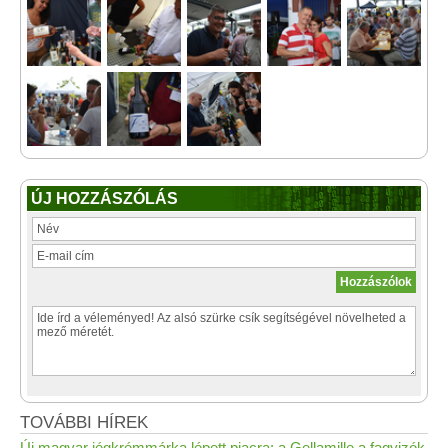
ÚJ HOZZÁSZÓLÁS
TOVÁBBI HÍREK
Új magyar jégkrémmárka lépett piacra: a Gellamille a fagyizók