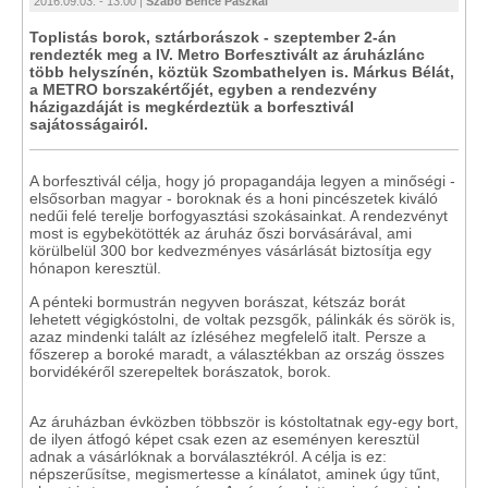
2016.09.03. - 13:00 |
Szabó Bence Paszkál
Toplistás borok, sztárborászok - szeptember 2-án
rendezték meg a IV. Metro Borfesztivált az áruházlánc
több helyszínén, köztük Szombathelyen is. Márkus Bélát,
a METRO borszakértőjét, egyben a rendezvény
házigazdáját is megkérdeztük a borfesztivál
sajátosságairól.
A borfesztivál célja, hogy jó propagandája legyen a minőségi -
elsősorban magyar - boroknak és a honi pincészetek kiváló
nedűi felé terelje borfogyasztási szokásainkat. A rendezvényt
most is egybekötötték az áruház őszi borvásárával, ami
körülbelül 300 bor kedvezményes vásárlását biztosítja egy
hónapon keresztül.
A pénteki bormustrán negyven borászat, kétszáz borát
lehetett végigkóstolni, de voltak pezsgők, pálinkák és sörök is,
azaz mindenki talált az ízléséhez megfelelő italt. Persze a
főszerep a boroké maradt, a választékban az ország összes
borvidékéről szerepeltek borászatok, borok.
Az áruházban évközben többször is kóstoltatnak egy-egy bort,
de ilyen átfogó képet csak ezen az eseményen keresztül
adnak a vásárlóknak a borválasztékról. A célja is ez:
népszerűsítse, megismertesse a kínálatot, aminek úgy tűnt,