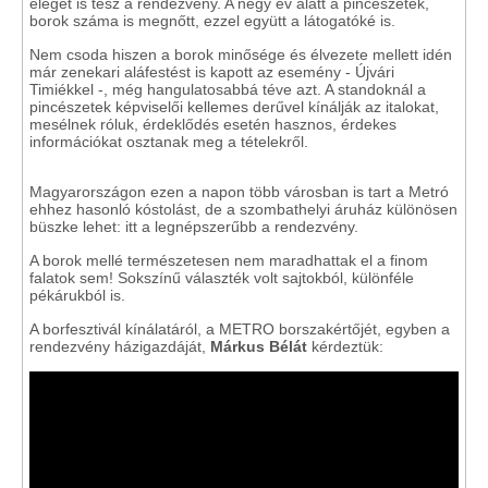
eleget is tesz a rendezvény. A négy év alatt a pincészetek,
borok száma is megnőtt, ezzel együtt a látogatóké is.
Nem csoda hiszen a borok minősége és élvezete mellett idén
már zenekari aláfestést is kapott az esemény - Újvári
Timiékkel -, még hangulatosabbá téve azt. A standoknál a
pincészetek képviselői kellemes derűvel kínálják az italokat,
mesélnek róluk, érdeklődés esetén hasznos, érdekes
információkat osztanak meg a tételekről.
Magyarországon ezen a napon több városban is tart a Metró
ehhez hasonló kóstolást, de a szombathelyi áruház különösen
büszke lehet: itt a legnépszerűbb a rendezvény.
A borok mellé természetesen nem maradhattak el a finom
falatok sem! Sokszínű választék volt sajtokból, különféle
pékárukból is.
A borfesztivál kínálatáról, a METRO borszakértőjét, egyben a
rendezvény házigazdáját,
Márkus Bélát
kérdeztük: