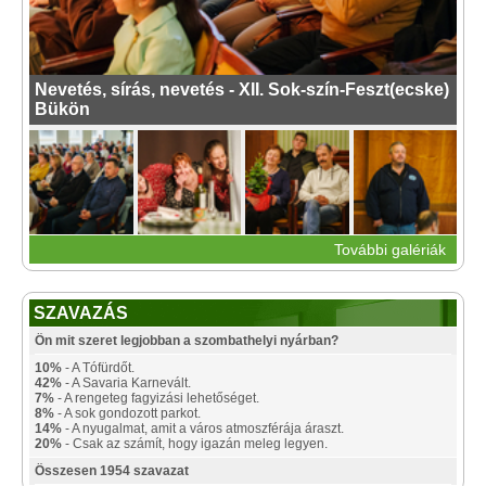
Nevetés, sírás, nevetés - XII. Sok-szín-Feszt(ecske)
Bükön
További galériák
SZAVAZÁS
Ön mit szeret legjobban a szombathelyi nyárban?
10%
- A Tófürdőt.
42%
- A Savaria Karnevált.
7%
- A rengeteg fagyizási lehetőséget.
8%
- A sok gondozott parkot.
14%
- A nyugalmat, amit a város atmoszférája áraszt.
20%
- Csak az számít, hogy igazán meleg legyen.
Összesen 1954 szavazat