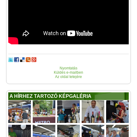
Nyomtatás
Küldés e-mailben
Az oldal tetejére
A HÍRHEZ TARTOZÓ KÉPGALÉRIA