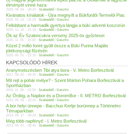
élményét vinné haza
2026. 08. 04. - 08:20 -
Szabadidő
/
Gasztro
Kivánatos kínálatok - Újra megnyílt a Bükfürdői Termelői Piac
2026. 03. 14. - 01:25 -
Szabadidő
/
Gasztro
Fellobbant a harmadik gyertya lángja a büki adventi koszorún
2025. 12. 15. - 21:15 -
Szabadidő
/
Gasztro
Ők az Év Szaloncukra verseny 2025-ös győztesei
2025. 11. 25. - 15:00 -
Szabadidő
/
Gasztro
Közel 2 millió forint gyűlt össze a Büki Purina Majális
jótékonysági főzésén
2025. 05. 01. - 22:15 -
Szabadidő
/
Gasztro
KAPCSOLÓDÓ HÍREK
Aranymetszésben Tibi atya bora - V. Metro Borfesztivál
2017. 09. 02. - 00:30 -
Szabadidő
/
Gasztro
Mit rejt a pohár mélye? - Szent Márton Pohara Borfesztivál a
Sportházban
2016. 11. 28. - 10:30 -
Szabadidő
/
Gasztro
Az Ördög, a Napbor és a DoromBor - II. METRO Borfesztivál
2014. 09. 06. - 02:25 -
Szabadidő
/
Gasztro
A bor helyi ünnepe - Bacchus Kertje borünnep a Történelmi
Témaparkban
2013. 09. 17. - 00:20 -
Szabadidő
/
Gasztro
Még több napfényt! - I. Metro Borfesztivál
2013. 09. 07. - 00:45 -
Szabadidő
/
Gasztro