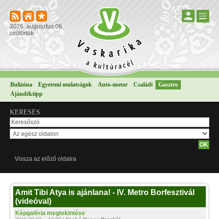
2026. augusztus 06.
csütörtök
Bulizóna
Egyetemi mulatságok
Auto-motor
Családi
Gasztro
Ajándéktipp
KERESÉS
Vissza az előző oldalra
Amit Tibi Atya is ajánlana! - IV. Metro Borfesztivál
(videóval)
Képgaléria megtekintése