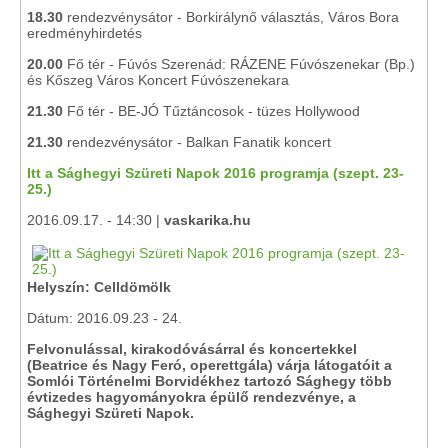
18.30
rendezvénysátor - Borkirálynő választás, Város Bora
eredményhirdetés
20.00
Fő tér - Fúvós Szerenád: RÁZENE Fúvószenekar (Bp.)
és Kőszeg Város Koncert Fúvószenekara
21.30
Fő tér - BE-JÓ Tűztáncosok - tüzes Hollywood
21.30
rendezvénysátor - Balkan Fanatik koncert
Itt a Sághegyi Szüreti Napok 2016 programja (szept. 23-
25.)
2016.09.17. - 14:30 |
vaskarika.hu
Helyszín: Celldömölk
Dátum: 2016.09.23 - 24.
Felvonulással, kirakodóvásárral és koncertekkel
(Beatrice és Nagy Feró, operettgála) várja látogatóit a
Somlói Történelmi Borvidékhez tartozó Sághegy több
évtizedes hagyományokra épülő rendezvénye, a
Sághegyi Szüreti Napok.