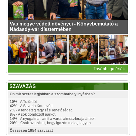
Vas megye védett növényei - Könyvbemutató a
Nádasdy-vár dísztermében
További galériák
SZAVAZÁS
Ön mit szeret legjobban a szombathelyi nyárban?
10%
- A Tófürdőt.
42%
- A Savaria Karnevált.
7%
- A rengeteg fagyizási lehetőséget.
8%
- A sok gondozott parkot.
14%
- A nyugalmat, amit a város atmoszférája áraszt.
20%
- Csak az számít, hogy igazán meleg legyen.
Összesen 1954 szavazat