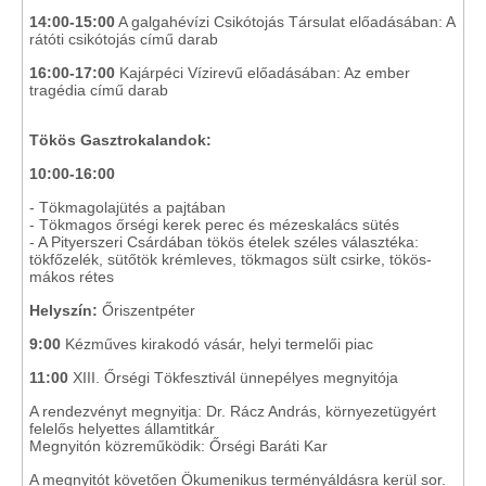
14:00-15:00
A galgahévízi Csikótojás Társulat előadásában: A
rátóti csikótojás című darab
16:00-17:00
Kajárpéci Vízirevű előadásában: Az ember
tragédia című darab
Tökös Gasztrokalandok:
10:00-16:00
- Tökmagolajütés a pajtában
- Tökmagos őrségi kerek perec és mézeskalács sütés
- A Pityerszeri Csárdában tökös ételek széles választéka:
tökfőzelék, sütőtök krémleves, tökmagos sült csirke, tökös-
mákos rétes
Helyszín:
Őriszentpéter
9:00
Kézműves kirakodó vásár, helyi termelői piac
11:00
XIII. Őrségi Tökfesztivál ünnepélyes megnyitója
A rendezvényt megnyitja: Dr. Rácz András, környezetügyért
felelős helyettes államtitkár
Megnyitón közreműködik: Őrségi Baráti Kar
A megnyitót követően Ökumenikus terményáldásra kerül sor.