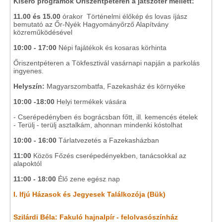
Kísérő programok Őriszentpéteren a játszótér mellett:
11.00 és 15.00
órakor Történelmi élőkép és lovas íjász
bemutató az Őr-Nyék Hagyományőrző Alapítvány
közreműködésével
10:00 - 17:00
Népi fajátékok és kosaras körhinta
Őriszentpéteren a Tökfesztivál vasárnapi napján a parkolás
ingyenes.
Helyszín:
Magyarszombatfa, Fazekasház és környéke
10:00 -18:00
Helyi termékek vására
- Cserépedényben és bográcsban főtt, ill. kemencés ételek
- Terülj - terülj asztalkám, ahonnan mindenki kóstolhat
10:00 - 16:00
Tárlatvezetés a Fazekasházban
11:00
Közös Főzés cserépedényekben, tanácsokkal az
alapoktól
11:00 - 18:00
Élő zene egész nap
I. Ifjú Házasok és Jegyesek Találkozója (Bük)
Szilárdi Béla: Fakuló hajnalpír - felolvasószínház