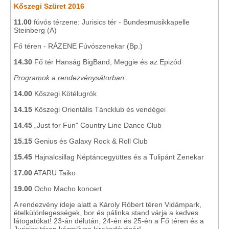
Kőszegi Szüret 2016
11.00
fúvós térzene: Jurisics tér - Bundesmusikkapelle
Steinberg (A)
Fő téren - RÁZENE Fúvószenekar (Bp.)
14.30
Fő tér Hanság BigBand, Meggie és az Epizód
Programok a rendezvénysátorban:
14.00
Kőszegi Kötélugrók
14.15
Kőszegi Orientális Táncklub és vendégei
14.45
„Just for Fun" Country Line Dance Club
15.15
Genius és Galaxy Rock & Roll Club
15.45
Hajnalcsillag Néptáncegyüttes és a Tulipánt Zenekar
17.00
ATARU Taiko
19.00
Ocho Macho koncert
A rendezvény ideje alatt a Károly Róbert téren Vidámpark,
ételkülönlegességek, bor és pálinka stand várja a kedves
látogatókat! 23-án délután, 24-én és 25-én a Fő téren és a