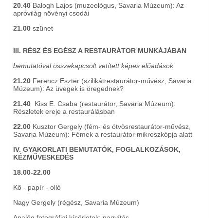
20.40
Balogh Lajos (muzeológus, Savaria Múzeum): Az
apróvilág növényi csodái
21.00
szünet
III. RÉSZ ÉS EGÉSZ A RESTAURÁTOR MUNKÁJÁBAN
bemutatóval összekapcsolt vetített képes előadások
21.20
Ferencz Eszter (szilikátrestaurátor-művész, Savaria
Múzeum): Az üvegek is öregednek?
21.40
Kiss E. Csaba (restaurátor, Savaria Múzeum):
Részletek ereje a restaurálásban
22.00
Kusztor Gergely (fém- és ötvösrestaurátor-művész,
Savaria Múzeum): Fémek a restaurátor mikroszkópja alatt
IV. GYAKORLATI BEMUTATÓK, FOGLALKOZÁSOK,
KÉZMŰVESKEDÉS
18.00-22.00
Kő - papír - olló
Nagy Gergely (régész, Savaria Múzeum)
Analóg fotográfiai kísérletek: nagyítás