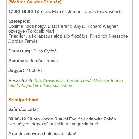
(Weöres Sándor Színház)
17:00-18:00
Törőcsik Mari és Jordán Tamás felolvasóestje
Szereplők:
Cosima, idős hölgy, Liszt Ferenc lánya, Richard Wagner
özvegye /Törőcsik Mari
Friedrich, a kollapszus előtt álló filozófus, Friedrich Nietzsche
/Jordán Tamás
Dramaturg:
Duró Győző
Rendező:
Jordán Tamás
Jegyár:
2.000 Ft
Részletek itt:
http://www.wssz.hu/tartalom/cikk/szilardi-bela-
fakulo-hajnalpir-felolvasoszinhaz
Szentgotthárd
Színház, aula:
09.00-12.00
óra között Ruttkai Éva és Latinovits Zoltán
személyes tárgyaiból a kiállítás megtekinthető
A rendezvényre a belépés díjtalan!