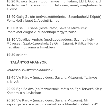
18.20
Kovács József (tudományos munkatárs, ELTE Gothard
Asztrofizikai Obszervatórium): Hat szám, amely meghatározta
a jövőt
18.40
Gálig Zoltán (művészettörténész, Szombathelyi Képtár):
Pontokból világot 1. A pointillizmus
19.00
Kiss E. Csaba (restaurátor, Savaria Múzeum):
Pontokból világot 2. Mindennapi tárgyrajzolás
19.10
Vágvölgyi András (médiapedagógus, Szombathelyi
Művészeti Szakközépiskola és Gimnázium): Ráközelítés - a
nagyítás motívuma a filmekben
19.30
szünet
II. TALÁNYOS ARÁNYOK
vetítéssel illusztrált előadások
19.45
Vig Károly (muzeológus, Savaria Múzeum): Talányos
arányok
20.00
Egri Balázs (építészmérnök, Mátis és Egri Tervező Kft.):
Katedrális a kavicsban
20.20
Vig Károly (muzeológus, Savaria Múzeum): Mi
kapcsolja össze a pagodakarfiolt és a Mandelbrot-halmazt?