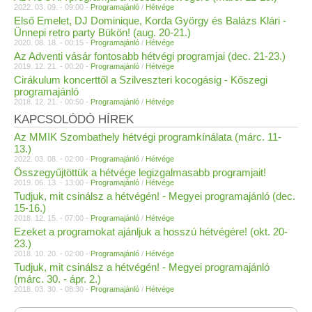
2022. 03. 09. - 09:00 -
Programajánló
/
Hétvége
Első Emelet, DJ Dominique, Korda György és Balázs Klári -
Ünnepi retro party Bükön! (aug. 20-21.)
2020. 08. 18. - 00:15 -
Programajánló
/
Hétvége
Az Adventi vásár fontosabb hétvégi programjai (dec. 21-23.)
2019. 12. 21. - 00:20 -
Programajánló
/
Hétvége
Cirákulum koncerttől a Szilveszteri kocogásig - Kőszegi
programajánló
2018. 12. 21. - 00:50 -
Programajánló
/
Hétvége
KAPCSOLÓDÓ HÍREK
Az MMIK Szombathely hétvégi programkínálata (márc. 11-
13.)
2022. 03. 08. - 02:00 -
Programajánló
/
Hétvége
Összegyűjtöttük a hétvége legizgalmasabb programjait!
2019. 06. 13. - 13:00 -
Programajánló
/
Hétvége
Tudjuk, mit csinálsz a hétvégén! - Megyei programajánló (dec.
15-16.)
2018. 12. 15. - 07:00 -
Programajánló
/
Hétvége
Ezeket a programokat ajánljuk a hosszú hétvégére! (okt. 20-
23.)
2018. 10. 20. - 02:00 -
Programajánló
/
Hétvége
Tudjuk, mit csinálsz a hétvégén! - Megyei programajánló
(márc. 30. - ápr. 2.)
2018. 03. 30. - 08:30 -
Programajánló
/
Hétvége