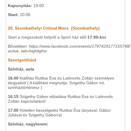
Kapunyitás:
19:00
Start:
20:00
20. Szombathelyi Critical Mass (Szombathely)
Start a megszokott helyről a Sport ház elől
17:00-kor
.
Bővebben: https://www.facebook.com/events/1797429177155748/
active_tab=highlights
Szentgotthárd
Színház, aula
16.00
Kiállítás Ruttkai Éva és Latinovits Zoltán személyes
tárgyaiból ( A kiállítást megnyitja: Szigethy Gábor író,
színháztörténész )
16.15
Szigethy Gábor előadása Ruttkai Éva és Latinovits
Zoltán kapcsolatáról
17.00
Kötetlen beszélgetés Ruttkai Éva lányával, Gábor
Júliával és Szigethy Gáborral
Színház, nagyterem: