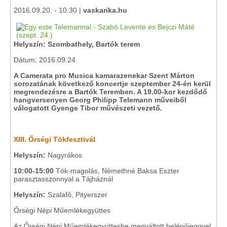
2016.09.20. - 10:30 |
vaskarika.hu
Helyszín: Szombathely, Bartók terem
Dátum: 2016.09.24.
A Camerata pro Musica kamarazenekar Szent Márton
sorozatának következő koncertje szeptember 24-én kerül
megrendezésre a Bartók Teremben. A 19.00-kor kezdődő
hangversenyen Georg Philipp Telemann műveiből
válogatott Gyenge Tibor művészeti vezető.
XIII. Őrségi Tökfesztivál
Helyszín:
Nagyrákos
10:00-15:00
Tök-magolás, Némethné Baksa Eszter
parasztasszonnyal a Tájháznál
Helyszín:
Szalafő, Pityerszer
Őrségi Népi Műemlékegyüttes
Az Őrségi Népi Műemlékegyüttesbe megváltott belépőjeggyel