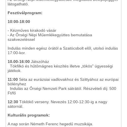
látogatható.
Fesztiválprogram:
10:00-18:00
- Kézműves kirakodó vásár
- Az Őrségi Népi Műemlékegyüttes bemutatása
szakvezetéssel
Indulás minden egész órától a Szatócsbolt elől, utolsó indulás
17:00-kor.
10.00-16:00
Játszóház
Tökfilkó és hűtőmágnes készítés illetve „tökös" ügyességi
játékok.
11:00
Séta az eurázsiai vadlovakhoz és Szittyához az európai
bölényhez
Indulás az Őrségi Nemzeti Park sátrától. Részvételi díj: 500
Ft/fő
12:30
Töklökő verseny. Nevezés 12:00-12:30-ig a nagy
sátornál.
Kulturális programok:
A nap során Németh Ferenc hegedű muzsikája.