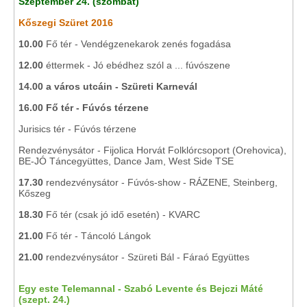
Szeptember 24. (szombat)
Kőszegi Szüret 2016
10.00
Fő tér - Vendégzenekarok zenés fogadása
12.00
éttermek - Jó ebédhez szól a ... fúvószene
14.00 a város utcáin - Szüreti Karnevál
16.00 Fő tér - Fúvós térzene
Jurisics tér - Fúvós térzene
Rendezvénysátor - Fijolica Horvát Folklórcsoport (Orehovica),
BE-JÓ Táncegyüttes, Dance Jam, West Side TSE
17.30
rendezvénysátor - Fúvós-show - RÁZENE, Steinberg,
Kőszeg
18.30
Fő tér (csak jó idő esetén) - KVARC
21.00
Fő tér - Táncoló Lángok
21.00
rendezvénysátor - Szüreti Bál - Fáraó Együttes
Egy este Telemannal - Szabó Levente és Bejczi Máté
(szept. 24.)