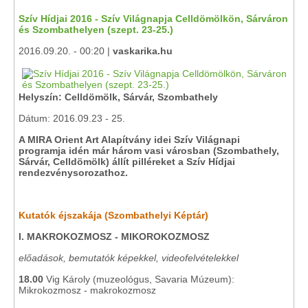
Szív Hídjai 2016 - Szív Világnapja Celldömölkön, Sárváron
és Szombathelyen (szept. 23-25.)
2016.09.20. - 00:20 |
vaskarika.hu
Helyszín: Celldömölk, Sárvár, Szombathely
Dátum: 2016.09.23 - 25.
A MIRA Orient Art Alapítvány idei Szív Világnapi
programja idén már három vasi városban (Szombathely,
Sárvár, Celldömölk) állít pilléreket a Szív Hídjai
rendezvénysorozathoz.
Kutatók éjszakája (
Szombathelyi Képtár)
I. MAKROKOZMOSZ - MIKOROKOZMOSZ
előadások, bemutatók képekkel, videofelvételekkel
18.00
Vig Károly (muzeológus, Savaria Múzeum):
Mikrokozmosz - makrokozmosz