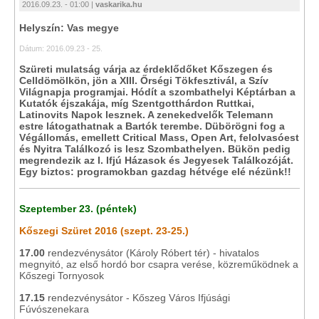
2016.09.23. - 01:00 |
vaskarika.hu
Helyszín: Vas megye
Dátum: 2016.09.23 - 25.
Szüreti mulatság várja az érdeklődőket Kőszegen és
Celldömölkön, jön a XIII. Őrségi Tökfesztivál, a Szív
Világnapja programjai. Hódít a szombathelyi Képtárban a
Kutatók éjszakája, míg Szentgotthárdon Ruttkai,
Latinovits Napok lesznek. A zenekedvelők Telemann
estre látogathatnak a Bartók terembe. Dübörögni fog a
Végállomás, emellett Critical Mass, Open Art, felolvasóest
és Nyitra Találkozó is lesz Szombathelyen. Bükön pedig
megrendezik az I. Ifjú Házasok és Jegyesek Találkozóját.
Egy biztos: programokban gazdag hétvége elé nézünk!!
Szeptember 23. (péntek)
Kőszegi Szüret 2016 (szept. 23-25.)
17.00
rendezvénysátor (Károly Róbert tér) - hivatalos
megnyitó, az első hordó bor csapra verése, közreműködnek a
Kőszegi Tornyosok
17.15
rendezvénysátor - Kőszeg Város Ifjúsági
Fúvószenekara