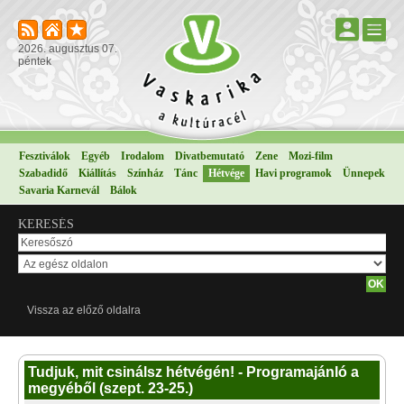
2026. augusztus 07.
péntek
Fesztiválok
Egyéb
Irodalom
Divatbemutató
Zene
Mozi-film
Szabadidő
Kiállítás
Színház
Tánc
Hétvége
Havi programok
Ünnepek
Savaria Karnevál
Bálok
KERESÉS
Vissza az előző oldalra
Tudjuk, mit csinálsz hétvégén! - Programajánló a
megyéből (szept. 23-25.)