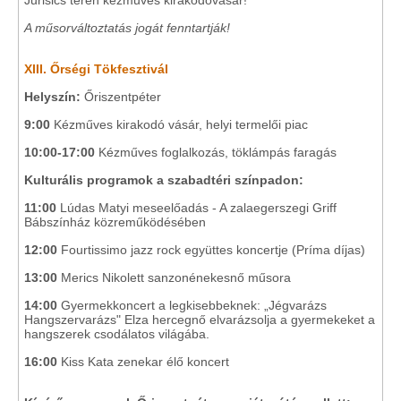
Jurisics téren kézműves kirakodóvásár!
A műsorváltoztatás jogát fenntartják!
XIII. Őrségi Tökfesztivál
Helyszín:
Őriszentpéter
9:00
Kézműves kirakodó vásár, helyi termelői piac
10:00-17:00
Kézműves foglalkozás, töklámpás faragás
Kulturális programok a szabadtéri színpadon:
11:00
Lúdas Matyi meseelőadás - A zalaegerszegi Griff
Bábszínház közreműködésében
12:00
Fourtissimo jazz rock együttes koncertje (Príma díjas)
13:00
Merics Nikolett sanzonénekesnő műsora
14:00
Gyermekkoncert a legkisebbeknek: „Jégvarázs
Hangszervarázs" Elza hercegnő elvarázsolja a gyermekeket a
hangszerek csodálatos világába.
16:00
Kiss Kata zenekar élő koncert