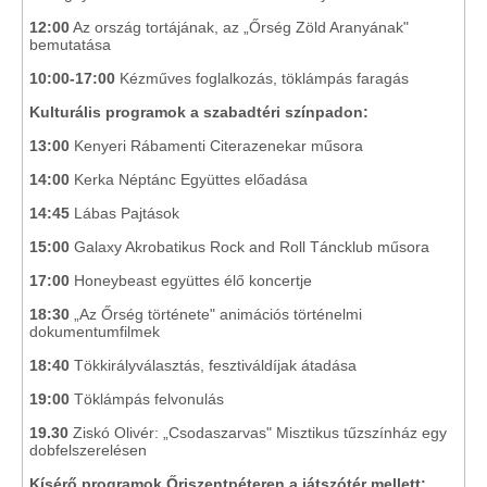
12:00
Az ország tortájának, az „Őrség Zöld Aranyának"
bemutatása
10:00-17:00
Kézműves foglalkozás, töklámpás faragás
Kulturális programok a szabadtéri színpadon:
13:00
Kenyeri Rábamenti Citerazenekar műsora
14:00
Kerka Néptánc Együttes előadása
14:45
Lábas Pajtások
15:00
Galaxy Akrobatikus Rock and Roll Táncklub műsora
17:00
Honeybeast együttes élő koncertje
18:30
„Az Őrség története" animációs történelmi
dokumentumfilmek
18:40
Tökkirályválasztás, fesztiváldíjak átadása
19:00
Töklámpás felvonulás
19.30
Ziskó Olivér:
„Csodaszarvas" Misztikus tűzszínház egy
dobfelszerelésen
Kísérő programok Őriszentpéteren a játszótér mellett: