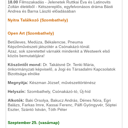
18.00
Filmszakadás - Jelenetek Ruttkai Éva és Latinovits
Zoltán életéből - Kétszereplős, egyfelvonásos dráma Básti
Andrea és Barna László előadásában
Nyitra Találkozó (Szombathely)
Open Art (Szombathely)
Betűleves, Medúza, Békalencse, Pneuma
Képzőművészeti játszótér a Csónakázó-tónál.
Azaz, sok szeretettel várnakk mindenkit a Westwerk első
közös bemutatójára!
Köszöntőt mond:
Dr. Takátsné Dr. Tenki Mária,
önkormányzati képviselő, a Jogi és Társadalmi Kapcsolatok
Bizottsága elnöke
Megnyitja:
Készman József, művészettörténész
Helyszín:
Szombathely, Csónakázó-tó, Új-híd
Alkotók:
Baki Orsolya, Bakucz András, Dénes Nóra, Egri
Balázs, Farkas Imre, Kassai Ferenc, Pálfi Gyöngyvér, Söptei
Eszter, Szántó István, Tóth Péter
S
zeptember 25. (vasárnap)