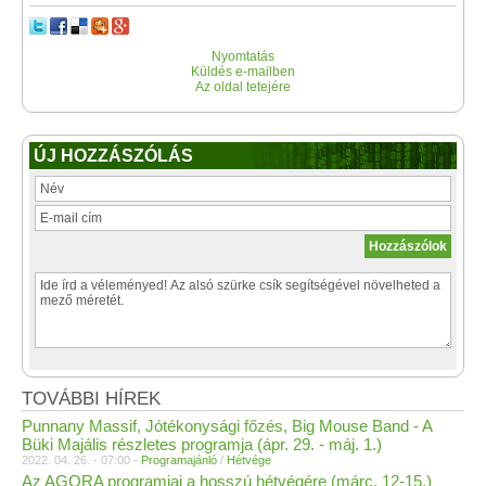
Nyomtatás
Küldés e-mailben
Az oldal tetejére
ÚJ HOZZÁSZÓLÁS
TOVÁBBI HÍREK
Punnany Massif, Jótékonysági főzés, Big Mouse Band - A
Büki Majális részletes programja (ápr. 29. - máj. 1.)
2022. 04. 26. - 07:00 -
Programajánló
/
Hétvége
Az AGORA programjai a hosszú hétvégére (márc. 12-15.)