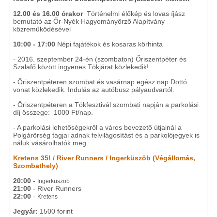
12.00 és 16.00 órakor
Történelmi élőkép és lovas íjász
bemutató az Őr-Nyék Hagyományőrző Alapítvány
közreműködésével
10:00 - 17:00
Népi fajátékok és kosaras körhinta
- 2016. szeptember 24-én (szombaton) Őriszentpéter és
Szalafő között ingyenes Tökjárat közlekedik!
- Őriszentpéteren szombat és vasárnap egész nap Dottó
vonat közlekedik. Indulás az autóbusz pályaudvartól.
- Őriszentpéteren a Tökfesztivál szombati napján a parkolási
díj összege: 1000 Ft/nap.
- A parkolási lehetőségekről a város bevezető útjainál a
Polgárőrség tagjai adnak felvilágosítást és a parkolójegyek is
náluk vásárolhatók meg.
Kretens 35! / River Runners / Ingerküszöb (Végállomás,
Szombathely)
20:00
-
Ingerküszöb
21:00
- River Runners
22:00
-
Kretens
Jegyár:
1500 forint