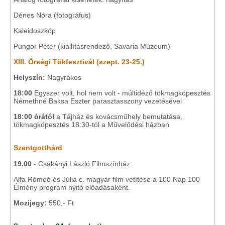
Dénes Nóra (fotográfus)
Kaleidoszkóp
Pungor Péter (kiállításrendező, Savaria Múzeum)
XIII. Őrségi Tökfesztivál (szept. 23-25.)
Helyszín:
Nagyrákos
18:00
Egyszer volt, hol nem volt - múltidéző tökmagköpesztés
Némethné Baksa Eszter parasztasszony vezetésével
18:00 órától
a Tájház és kovácsműhely bemutatása,
tökmagköpesztés 18:30-tól a Művelődési házban
Szentgotthárd
19.00
- Csákányi László Filmszínház
Alfa Rómeó és Júlia c. magyar film vetítése a 100 Nap 100
Élmény program nyitó előadásaként.
Mozijegy:
550,- Ft