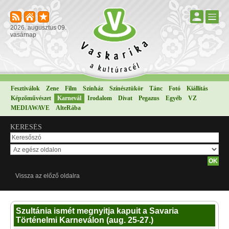
2026. augusztus 09.
vasárnap
Fesztiválok
Zene
Film
Színház
Színésztükör
Tánc
Fotó
Kiállítás
Képzőművészet
Karnevál
Irodalom
Divat
Pegazus
Egyéb
VZ
MEDIAWAVE
AlteRába
KERESÉS
Vissza az előző oldalra
Szultánia ismét megnyitja kapuit a Savaria
Történelmi Karneválon (aug. 25-27.)