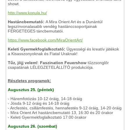
showt.
http://www.kopula.hu/
Hastáncbemutató:
A Mira Orient Art és a Dunántúl
legszínvonalasabb vendég hastánccsoportjainak
FERGETEGES táncbemutatói.
https://www.facebook.com/MiraOrientArt/
Keleti Gyermekfoglalkoztató:
Ügyességi és kreatív játékok
a Kisasszonyoknak és Fiatal Uraknak!
Tűz, jöjj velem!
:
Faszination Feuershow
tűzzsonglőr
csapatának LÉLEGZETELÁLLÍTÓ produkciója.
Részletes programok:
Augusztus 25. (péntek)
- Háremfotózás 10-12 óráig, 14-18 óráig
- Jósda 9-12 óráig és 14-18 óráig
- Arcfestés, csillámfestés, hennafestés 9-12 óráig, 14-20 óráig
- Mira Orient Art hastáncbemutató 13, 16:30 és 20 órakor
- Keleti Gyermekfoglalkoztató 17:00 órakor
Augusztus 26. (szombat)