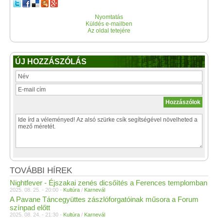
Nyomtatás
Küldés e-mailben
Az oldal tetejére
ÚJ HOZZÁSZÓLÁS
TOVÁBBI HÍREK
Nightfever - Éjszakai zenés dicsőítés a Ferences templomban
2025. 08. 25. - 20:00 -
Kultúra
/
Karnevál
A Pavane Táncegyüttes zászlóforgatóinak műsora a Forum
színpad előtt
2025. 08. 24. - 21:30 -
Kultúra
/
Karnevál