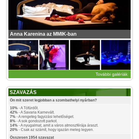
Anna Karenina az MMIK-ban
További galériák
SZAVAZÁS
Ön mit szeret legjobban a szombathelyi nyárban?
10%
- A Tófürdőt.
42%
- A Savaria Karnevált.
7%
- A rengeteg fagyizási lehetőséget.
8%
- A sok gondozott parkot.
14%
- A nyugalmat, amit a város atmoszférája áraszt.
20%
- Csak az számít, hogy igazán meleg legyen.
Összesen 1954 szavazat