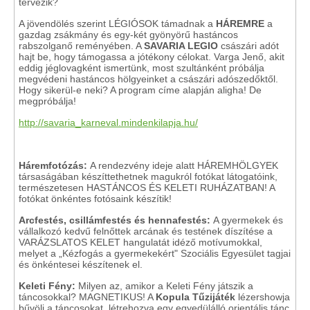
tervezik?
A jövendölés szerint LÉGIÓSOK támadnak a
HÁREMRE
a
gazdag zsákmány és egy-két gyönyörű hastáncos
rabszolganő reményében. A
SAVARIA LEGIO
császári adót
hajt be, hogy támogassa a jótékony célokat. Varga Jenő, akit
eddig jéglovagként ismertünk, most szultánként próbálja
megvédeni hastáncos hölgyeinket a császári adószedőktől.
Hogy sikerül-e neki? A program címe alapján aligha! De
megpróbálja!
http://savaria_karneval.mindenkilapja.hu/
Háremfotózás:
A rendezvény ideje alatt HÁREMHÖLGYEK
társaságában készíttethetnek magukról fotókat látogatóink,
természetesen HASTÁNCOS ÉS KELETI RUHÁZATBAN! A
fotókat önkéntes fotósaink készítik!
Arcfestés, csillámfestés és hennafestés:
A gyermekek és
vállalkozó kedvű felnőttek arcának és testének díszítése a
VARÁZSLATOS KELET hangulatát idéző motívumokkal,
melyet a
„Kézfogás a gyermekekért" Szociális Egyesület tagjai
és önkéntesei készítenek el.
Keleti Fény:
Milyen az, amikor a Keleti Fény játszik a
táncosokkal? MAGNETIKUS! A
Kopula Tűzijáték
lézershowja
bűvöli a táncosokat, létrehozva egy egyedülálló orientális tánc