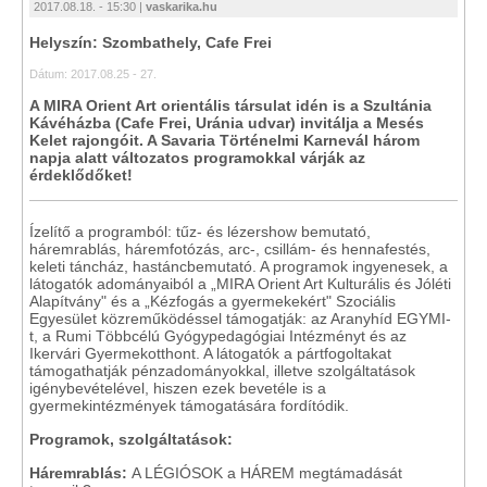
2017.08.18. - 15:30 |
vaskarika.hu
Helyszín: Szombathely, Cafe Frei
Dátum: 2017.08.25 - 27.
A MIRA Orient Art orientális társulat idén is a Szultánia
Kávéházba (Cafe Frei, Uránia udvar) invitálja a Mesés
Kelet rajongóit. A Savaria Történelmi Karnevál három
napja alatt változatos programokkal várják az
érdeklődőket!
Ízelítő a programból: tűz- és lézershow bemutató,
háremrablás, háremfotózás, arc-, csillám- és hennafestés,
keleti táncház, hastáncbemutató. A programok ingyenesek, a
látogatók adományaiból a „MIRA Orient Art Kulturális és Jóléti
Alapítvány" és a „Kézfogás a gyermekekért" Szociális
Egyesület közreműködéssel támogatják: az Aranyhíd EGYMI-
t, a Rumi Többcélú Gyógypedagógiai Intézményt és az
Ikervári Gyermekotthont. A látogatók a pártfogoltakat
támogathatják pénzadományokkal, illetve szolgáltatások
igénybevételével, hiszen ezek bevetéle is a
gyermekintézmények támogatására fordítódik.
Programok, szolgáltatások:
Háremrablás:
A LÉGIÓSOK a HÁREM megtámadását