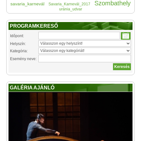
Szombathely
savaria_karnevál
Savaria_Karnevál_2017
uránia_udvar
PROGRAMKERESŐ
Időpont:
Helyszín:
Kategória:
Esemény neve:
GALÉRIA AJÁNLÓ