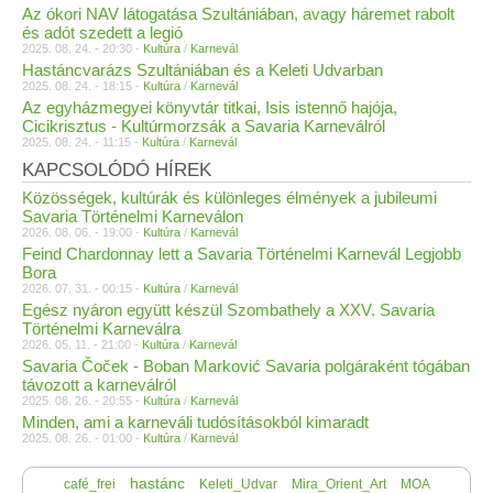
Az ókori NAV látogatása Szultániában, avagy háremet rabolt
és adót szedett a legió
2025. 08. 24. - 20:30 -
Kultúra
/
Karnevál
Hastáncvarázs Szultániában és a Keleti Udvarban
2025. 08. 24. - 18:15 -
Kultúra
/
Karnevál
Az egyházmegyei könyvtár titkai, Isis istennő hajója,
Cicikrisztus - Kultúrmorzsák a Savaria Karneválról
2025. 08. 24. - 11:15 -
Kultúra
/
Karnevál
KAPCSOLÓDÓ HÍREK
Közösségek, kultúrák és különleges élmények a jubileumi
Savaria Történelmi Karneválon
2026. 08. 06. - 19:00 -
Kultúra
/
Karnevál
Feind Chardonnay lett a Savaria Történelmi Karnevál Legjobb
Bora
2026. 07. 31. - 00:15 -
Kultúra
/
Karnevál
Egész nyáron együtt készül Szombathely a XXV. Savaria
Történelmi Karneválra
2026. 05. 11. - 21:00 -
Kultúra
/
Karnevál
Savaria Čoček - Boban Marković Savaria polgáraként tógában
távozott a karneválról
2025. 08. 26. - 20:55 -
Kultúra
/
Karnevál
Minden, ami a karneváli tudósításokból kimaradt
2025. 08. 26. - 01:00 -
Kultúra
/
Karnevál
hastánc
café_frei
Keleti_Udvar
Mira_Orient_Art
MOA