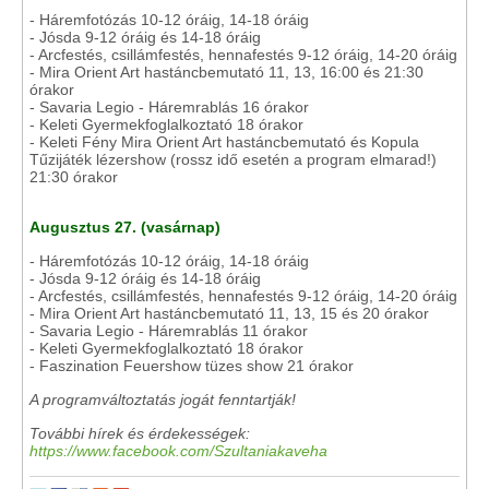
- Háremfotózás 10-12 óráig, 14-18 óráig
- Jósda 9-12 óráig és 14-18 óráig
- Arcfestés, csillámfestés, hennafestés 9-12 óráig, 14-20 óráig
- Mira Orient Art hastáncbemutató 11, 13, 16:00 és 21:30
órakor
- Savaria Legio - Háremrablás 16 órakor
- Keleti Gyermekfoglalkoztató 18 órakor
- Keleti Fény Mira Orient Art hastáncbemutató és Kopula
Tűzijáték lézershow (rossz idő esetén a program elmarad!)
21:30 órakor
Augusztus 27. (vasárnap)
- Háremfotózás 10-12 óráig, 14-18 óráig
- Jósda 9-12 óráig és 14-18 óráig
- Arcfestés, csillámfestés, hennafestés 9-12 óráig, 14-20 óráig
- Mira Orient Art hastáncbemutató 11, 13, 15 és 20 órakor
- Savaria Legio - Háremrablás 11 órakor
- Keleti Gyermekfoglalkoztató 18 órakor
- Faszination Feuershow tüzes show 21 órakor
A programváltoztatás jogát fenntartják!
További hírek és érdekességek:
https://www.facebook.com/Szultaniakaveha