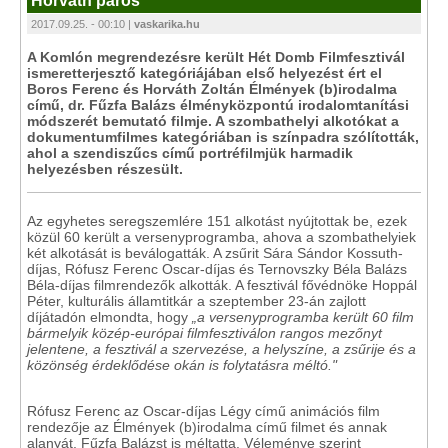
Horváth páros
2017.09.25. - 00:10 |
vaskarika.hu
A Komlón megrendezésre került Hét Domb Filmfesztivál
ismeretterjesztő kategóriájában első helyezést ért el
Boros Ferenc és Horváth Zoltán Élmények (b)irodalma
című, dr. Fűzfa Balázs élményközpontú irodalomtanítási
módszerét bemutató filmje. A szombathelyi alkotókat a
dokumentumfilmes kategóriában is színpadra szólították,
ahol a szendiszűcs című portréfilmjük harmadik
helyezésben részesült.
Az egyhetes seregszemlére 151 alkotást nyújtottak be, ezek
közül 60 került a versenyprogramba, ahova a szombathelyiek
két alkotását is beválogatták. A zsűrit Sára Sándor Kossuth-
díjas, Rófusz Ferenc Oscar-díjas és Ternovszky Béla Balázs
Béla-díjas filmrendezők alkották. A fesztivál fővédnöke Hoppál
Péter, kulturális államtitkár a szeptember 23-án zajlott
díjátadón elmondta, hogy
„a versenyprogramba került 60 film
bármelyik közép-európai filmfesztiválon rangos mezőnyt
jelentene, a fesztivál a szervezése, a helyszíne, a zsűrije és a
közönség érdeklődése okán is folytatásra méltó."
Rófusz Ferenc az Oscar-díjas Légy című animációs film
rendezője az Élmények (b)irodalma című filmet és annak
alanyát, Fűzfa Balázst is méltatta. Véleménye szerint