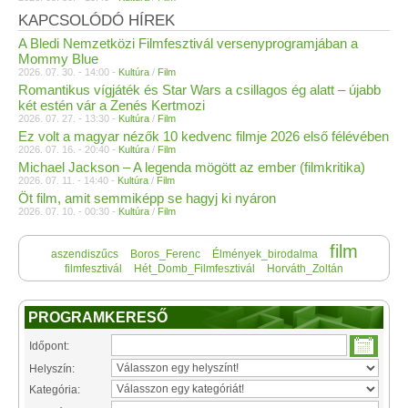
KAPCSOLÓDÓ HÍREK
A Bledi Nemzetközi Filmfesztivál versenyprogramjában a
Mommy Blue
2026. 07. 30. - 14:00 -
Kultúra
/
Film
Romantikus vígjáték és Star Wars a csillagos ég alatt – újabb
két estén vár a Zenés Kertmozi
2026. 07. 27. - 13:30 -
Kultúra
/
Film
Ez volt a magyar nézők 10 kedvenc filmje 2026 első félévében
2026. 07. 16. - 20:40 -
Kultúra
/
Film
Michael Jackson – A legenda mögött az ember (filmkritika)
2026. 07. 11. - 14:40 -
Kultúra
/
Film
Öt film, amit semmiképp se hagyj ki nyáron
2026. 07. 10. - 00:30 -
Kultúra
/
Film
film
aszendiszűcs
Boros_Ferenc
Élmények_birodalma
filmfesztivál
Hét_Domb_Filmfesztivál
Horváth_Zoltán
PROGRAMKERESŐ
Időpont:
Helyszín:
Kategória: