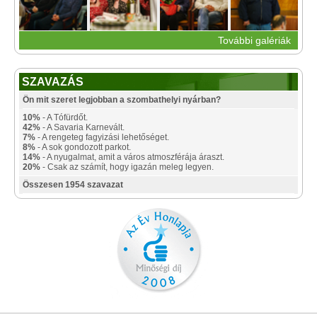
További galériák
SZAVAZÁS
Ön mit szeret legjobban a szombathelyi nyárban?
10%
- A Tófürdőt.
42%
- A Savaria Karnevált.
7%
- A rengeteg fagyizási lehetőséget.
8%
- A sok gondozott parkot.
14%
- A nyugalmat, amit a város atmoszférája áraszt.
20%
- Csak az számít, hogy igazán meleg legyen.
Összesen 1954 szavazat