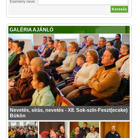
Esemény neve:
GALÉRIA AJÁNLÓ
Nevetés, sírás, nevetés - XII. Sok-szín-Feszt(ecske)
Bükön