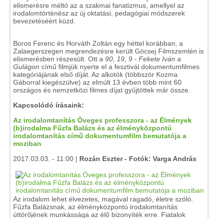
elismerésre méltó az a szakmai fanatizmus, amellyel az
irodalomtörténész az új oktatási, pedagógiai módszerek
bevezetéséért küzd.
Boros Ferenc és Horváth Zoltán egy héttel korábban, a
Zalaegerszegen megrendezésre került Göcsej Filmszemlén is
elismerésben részesült. Ott a
90, 19, 9 - Fekete Iván a
Gulágon
című filmjük nyerte el a fesztivál dokumentumfilmes
kategóriájának első díját. Az alkotók (többször Kozma
Gáborral kiegészülve) az elmúlt 13 évben több mint 60
országos és nemzetközi filmes díjat gyűjtöttek már össze.
Kapcsolódó írásaink:
Az irodalomtanítás Öveges professzora - az Élmények
(b)irodalma Fűzfa Balázs és az élményközpontú
irodalomtanítás című dokumentumfilm bemutatója a
moziban
2017.03.03. - 11:00 |
Rozán Eszter - Fotók: Varga András
Az irodalom lehet élvezetes, magával ragadó, életre szóló.
Fűzfa Balázsnak, az élményközpontú irodalomtanítás
úttörőjének munkássága az élő bizonyíték erre. Fiatalok