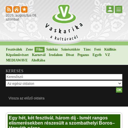
2026. augusztus 08.
szombat
Fesztiválok
Zene
Film
Színház
Színésztükör
Tánc
Fotó
Kiállítás
Képzőművészet
Karnevál
Irodalom
Divat
Pegazus
Egyéb
VZ
MEDIAWAVE
AlteRába
KERESÉS
Vissza az előző oldalra
Egy hét, két fesztivál, három díj - Ismét rangos
elismerésekben részesült a szombathelyi Boros–