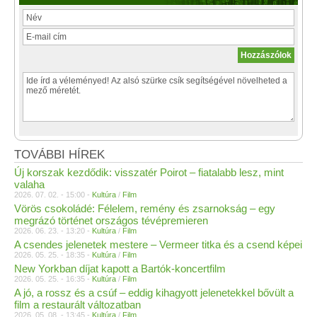
TOVÁBBI HÍREK
Új korszak kezdődik: visszatér Poirot – fiatalabb lesz, mint
valaha
2026. 07. 02. - 15:00 -
Kultúra
/
Film
Vörös csokoládé: Félelem, remény és zsarnokság – egy
megrázó történet országos tévépremieren
2026. 06. 23. - 13:20 -
Kultúra
/
Film
A csendes jelenetek mestere – Vermeer titka és a csend képei
2026. 05. 25. - 18:35 -
Kultúra
/
Film
New Yorkban díjat kapott a Bartók-koncertfilm
2026. 05. 25. - 16:35 -
Kultúra
/
Film
A jó, a rossz és a csúf – eddig kihagyott jelenetekkel bővült a
film a restaurált változatban
2026. 05. 08. - 13:45 -
Kultúra
/
Film