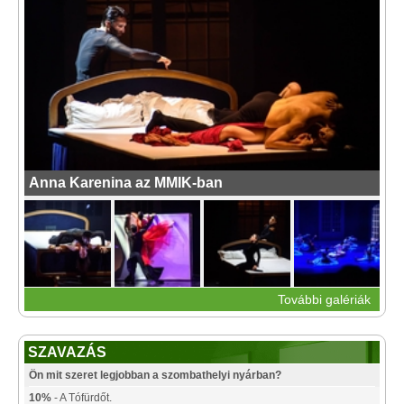
Anna Karenina az MMIK-ban
További galériák
SZAVAZÁS
Ön mit szeret legjobban a szombathelyi nyárban?
10%
- A Tófürdőt.