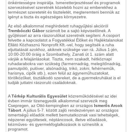
önkéntességre inspirálja. Ismeretterjesztéssel és programok
szervezésével szeretnék közelebb hozni az emberekhez a
természet szeretetét és tiszteletét, megteremteni bennük az
igényt a tiszta és egészséges környezetre.
Az első alkalommal meghirdetett ruhagyűjtési akcióról
Trembóczki Gábor
számolt be a sajtó képviselőinek. A
gyűjtéssel az arra rászorulókat szeretnék segíteni. A csoport
felvette a kapcsolatot a Fogyatékkal Élőket és Hajléktalanokat
Ellátó Közhasznú Nonprofit Kft.-vel, hogy segítsék a ruha
eljuttatását azokhoz, akiknek szüksége van rá. Július 1-jén,
10:00-20:00 óráig a Szombathely, Zanati út 1. szám alatt
várják a felajánlásokat. Tiszta, nem szakadt, hétköznapi
ruhadarabokra van szükség (farmernadrág, melegítőnadrág,
pamutpóló, pulóver, alsónadrág, trikó, zokni, fehérneműk,
harisnya, cipők stb.), ezen felül az ágyneműhuzatokat,
törölközőket, tisztálkodó szereket, de a gyermekruhákat is el
tudják juttatni rászoruló családoknak.
A
Térkép Kulturális Egyesület
közreműködésével az idei
évben immár tizenegyedik alkalommal szervezik meg
Csepregen, az Ottó-kempingben az országos
Ismerős Arcok
Tábort
. A július 5-7. között zajló rendezvényen az országos
ismertségű előadók mellett bemutatkoznak vasi tehetségek,
népzenei együttesek, néptáncosok, illetve előadások,
kézműves- és gyermekfoglalkozások is színesítik a
programot.