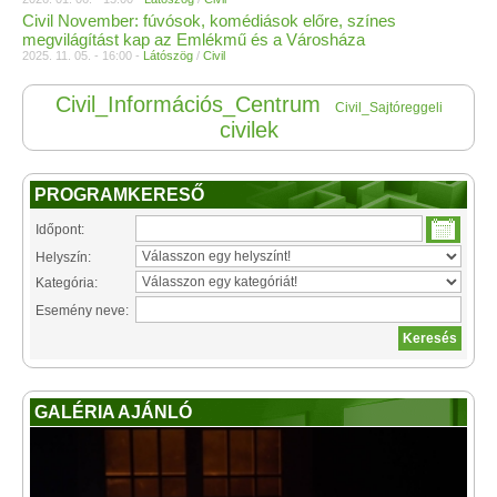
Civil November: fúvósok, komédiások előre, színes
megvilágítást kap az Emlékmű és a Városháza
2025. 11. 05. - 16:00 -
Látószög
/
Civil
Civil_Információs_Centrum
Civil_Sajtóreggeli
civilek
PROGRAMKERESŐ
Időpont:
Helyszín:
Kategória:
Esemény neve:
GALÉRIA AJÁNLÓ