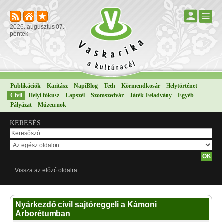
2026. augusztus 07.
péntek
Publikációk
Karitász
NapiBlog
Tech
Körmendkosár
Helytörténet
Civil
Helyi fókusz
Lapszél
Szomszédvár
Játék-Feladvány
Egyéb
Pályázat
Múzeumok
KERESÉS
Vissza az előző oldalra
Nyárkezdő civil sajtóreggeli a Kámoni
Arborétumban