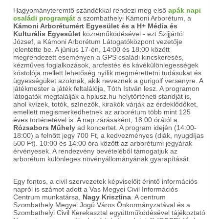
Hagyományteremtő szándékkal rendezi meg első
apák napi
családi programját
a szombathelyi Kámoni Arborétum, a
Kámoni Arborétumért Egyesület és a H+ Média és
Kulturális Egyesület
közreműködésével - ezt Szijjártó
József, a Kámoni Arborétum Látogatóközpont vezetője
jelentette be. A június 17-én, 14:00 és 18:00 között
megrendezett eseményen a GPS családi kincskeresés,
kézműves foglalkozások, arcfestés és kávékülönlegességek
kóstolója mellett lehetőség nyílik megmérettetni tudásukat és
ügyességüket azoknak, akik neveznek a gurigolf versenyre. A
játékmester a játék feltalálója, Tóth István lesz. A programon
látogatók megtalálják a hplusz.hu helytörténeti standját is,
ahol kvízek, totók, színezők, kirakók várják az érdeklődőket,
emellett megismerkedhetnek az arborétum több mint 125
éves történetével is. A nap zárásaként, 18:00 órától a
Rózsabors Műhely
ad koncertet. A program idején (14:00-
18:00) a felnőtt jegy 700 Ft, a kedvezményes (diák, nyugdíjas
500 Ft). 10:00 és 14:00 óra között az arborétumi jegyárak
érvényesek. A rendezvény bevételéből támogatjuk az
arborétum különleges növényállományának gyarapítását.
Egy fontos, a civil szervezetek képviselőit érintő információs
napról is számot adott a Vas Megyei Civil Információs
Centrum munkatársa,
Nagy Krisztina
. A centrum
Szombathely Megyei Jogú Város Önkormányzatával és a
Szombathelyi Civil Kerekasztal együttműködésével tájékoztató