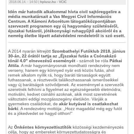
2018.06.14. - 14:50 |
hplusz.hu - VCIC
Idén már hatodik alkalommal hívta civil sajtóreggelire a
média munkatársait a Vas Megyei Civil Információs
Centrum. A Kámoni Arborétum látogatóközpontjában
szervezett programon egy új hagyomány születéséről,
éjszakai futásról, jótékonysági ruhagyűjtő akcióról és a
nemrég életbe lépett adatvédelmi rendeletről is szó esett.
A 2014 nyarán létrejött
Szombathelyi Futóklub 2018. június
30-án, 22 órától tartja az „Éjszakai futás a Csónakázó
tónál 4.0" elnevezésű eseményét
- számolt be róla
Pátkai
Attila
. A már hagyományosnak mondható rendezvény nem
verseny, hanem egy könnyed nyár esti közös futás, ahol
remek alkalom nyílik rá, hogy baráti társaságok együtt
futhassanak, a résztvevők találkozhassanak ismerőseikkel
vagy új barátságok szövődjenek. Az eseménnyel a szervezők
szeretnék felhívni a figyelmet az egészségesebb életmódra;
motiválni, kedvet csinálni azoknak, akik most szeretnének
változtatni eddigi mozgásszegény életükön. Várják a
gyermekes családokat, de
akár kutyával is csatlakozhat
bárki
. A rendezvény mottója: „Hozz magaddal még egy futót
és a jókedvedet se hagyd otthon!"
Az
Önkéntes környezettisztítók
közösségi kezdeményezés
célja, hogy az embereket környezettudatosságra és