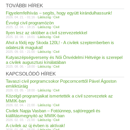
TOVÁBBI HÍREK
Figyelemfelhívás – segíts, hogy együtt kirándulhassunk!
2026. 04. 21. - 01:16 -
Látószög
/
Civil
Évvégi civil programözön
2025. 12. 04. - 18:15 -
Látószög
/
Civil
Ilyen lesz az október a civil szervezetekkel
2025. 10. 08. - 16:01 -
Látószög
/
Civil
Ahol a fődíj egy Skoda 120L! - A civilek szeptemberben is
odateszik magukat!
2025. 09. 03. - 21:00 -
Látószög
/
Civil
Kutyaszépségverseny és Női Önvédelmi Hétvége is szerepel
a civilek augusztusi kínálatában
2025. 08. 06. - 18:00 -
Látószög
/
Civil
KAPCSOLÓDÓ HÍREK
Tavaszi civil porgramcsokor Popcorncerttől Pável Ágoston
emléktúráig
2026. 03. 05. - 18:00 -
Látószög
/
Civil
Közelgő programjaikat ismertették a civil szervezetek az
MMIK-ban
2026. 02. 04. - 21:00 -
Látószög
/
Civil
Civilek Napja Vasban – Fotóünnep, sajtóreggeli és
kiállításmegnyitó az MMIK-ban
2026. 02. 03. - 21:00 -
Látószög
/
Civil
A civilek az új évben is aktívak!
2026. 01. 06. - 15:00 -
Látószög
/
Civil