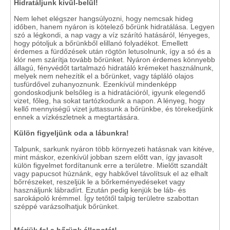
Hidratáljunk kívül-belül!
Nem lehet elégszer hangsúlyozni, hogy nemcsak hideg
időben, hanem nyáron is kötelező bőrünk hidratálása. Legyen
szó a légkondi, a nap vagy a víz szárító hatásáról, lényeges,
hogy pótoljuk a bőrünkből elillanó folyadékot. Emellett
érdemes a fürdőzések után rögtön letusolnunk, így a só és a
klór nem szárítja tovább bőrünket. Nyáron érdemes könnyebb
állagú, fényvédőt tartalmazó hidratáló krémeket használnunk,
melyek nem nehezítik el a bőrünket, vagy tápláló olajos
tusfürdővel zuhanyoznunk. Ezenkívül mindenképp
gondoskodjunk belsőleg is a hidratációról, igyunk elegendő
vizet, főleg, ha sokat tartózkodunk a napon. A lényeg, hogy
kellő mennyiségű vizet juttassunk a bőrünkbe, és törekedjünk
ennek a vízkészletnek a megtartására.
Külön figyeljünk oda a lábunkra!
Talpunk, sarkunk nyáron több környezeti hatásnak van kitéve,
mint máskor, ezenkívül jobban szem előtt van, így javasolt
külön figyelmet fordítanunk erre a területre. Mielőtt szandált
vagy papucsot húznánk, egy habkővel távolítsuk el az elhalt
bőrrészeket, reszeljük le a bőrkeményedéseket vagy
használjunk lábradírt. Ezután pedig kenjük be láb- és
sarokápoló krémmel. Így tetőtől talpig területre szabottan
széppé varázsolhatjuk bőrünket.