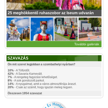
25 meghökkentő ruhaszobor az Iseum udvarán
További galériák
SZAVAZÁS
Ön mit szeret legjobban a szombathelyi nyárban?
10%
- A Tófürdőt.
42%
- A Savaria Karnevált.
7%
- A rengeteg fagyizási lehetőséget.
8%
- A sok gondozott parkot.
14%
- A nyugalmat, amit a város atmoszférája áraszt.
20%
- Csak az számít, hogy igazán meleg legyen.
Összesen 1954 szavazat