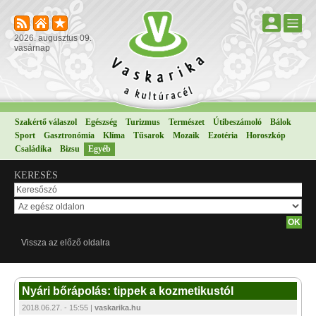
2026. augusztus 09.
vasárnap
Szakértő válaszol
Egészség
Turizmus
Természet
Útibeszámoló
Bálok
Sport
Gasztronómia
Klíma
Tűsarok
Mozaik
Ezotéria
Horoszkóp
Családika
Bizsu
Egyéb
KERESÉS
Vissza az előző oldalra
Nyári bőrápolás: tippek a kozmetikustól
2018.06.27. - 15:55 |
vaskarika.hu