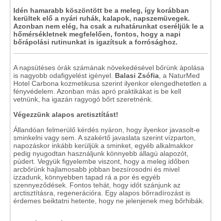
Idén hamarabb köszöntött be a meleg, így korábban
kerültek elő a nyári ruhák, kalapok, napszemüvegek.
Azonban nem elég, ha csak a ruhatárunkat cseréljük le a
hőmérsékletnek megfelelően, fontos, hogy a napi
bőrápolási rutinunkat is igazítsuk a forrósághoz.
A napsütéses órák számának növekedésével bőrünk ápolása
is nagyobb odafigyelést igényel.
Balasi Zsófia
, a NaturMed
Hotel Carbona kozmetikusa szerint ilyenkor elengedhetetlen a
fényvédelem. Azonban más apró praktikákat is be kell
vetnünk, ha igazán ragyogó bőrt szeretnénk.
Végezzünk alapos arctisztítást!
Állandóan felmerülő kérdés nyáron, hogy ilyenkor javasolt-e
sminkelni vagy sem. A szakértő javaslata szerint vízparton,
napozáskor inkább kerüljük a sminket, egyéb alkalmakkor
pedig nyugodtan használjunk könnyebb állagú alapozót,
púdert. Vegyük figyelembe viszont, hogy a meleg időben
arcbőrünk hajlamosabb jobban bezsírosodni és mivel
izzadunk, könnyebben tapad rá a por és egyéb
szennyeződések. Fontos tehát, hogy időt szánjunk az
arctisztításra, regenerációra. Egy alapos bőrradírozást is
érdemes beiktatni hetente, hogy ne jelenjenek meg bőrhibák.