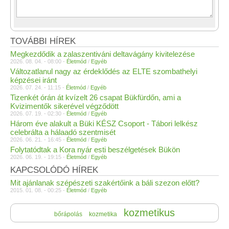
TOVÁBBI HÍREK
Megkezdődik a zalaszentiváni deltavágány kivitelezése
2026. 08. 04. - 08:00 -
Életmód
/
Egyéb
Változatlanul nagy az érdeklődés az ELTE szombathelyi
képzései iránt
2026. 07. 24. - 11:15 -
Életmód
/
Egyéb
Tizenkét órán át kvízelt 26 csapat Bükfürdőn, ami a
Kvizimentők sikerével végződött
2026. 07. 19. - 02:30 -
Életmód
/
Egyéb
Három éve alakult a Büki KÉSZ Csoport - Tábori lelkész
celebrálta a hálaadó szentmisét
2026. 06. 21. - 16:45 -
Életmód
/
Egyéb
Folytatódtak a Kora nyár esti beszélgetések Bükön
2026. 06. 19. - 19:15 -
Életmód
/
Egyéb
KAPCSOLÓDÓ HÍREK
Mit ajánlanak szépészeti szakértőink a báli szezon előtt?
2015. 01. 08. - 00:25 -
Életmód
/
Egyéb
kozmetikus
bőrápolás
kozmetika