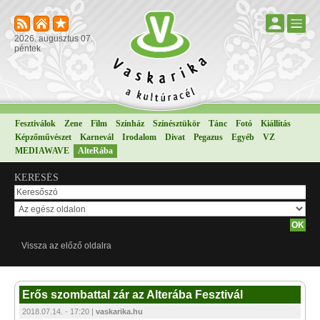
2026. augusztus 07.
péntek
Fesztiválok
Zene
Film
Színház
Színésztükör
Tánc
Fotó
Kiállítás
Képzőművészet
Karnevál
Irodalom
Divat
Pegazus
Egyéb
VZ
MEDIAWAVE
AlteRába
KERESÉS
Vissza az előző oldalra
Erős szombattal zár az Alterába Fesztivál
2018.07.14. - 17:20 |
vaskarika.hu