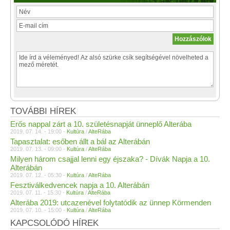
TOVÁBBI HÍREK
Erős nappal zárt a 10. születésnapját ünneplő Alterába
2019. 07. 14. - 19:00 -
Kultúra
/
AlteRába
Tapasztalat: esőben állt a bál az Alterábán
2019. 07. 13. - 09:00 -
Kultúra
/
AlteRába
Milyen három csajjal lenni egy éjszaka? - Dívák Napja a 10.
Alterábán
2019. 07. 12. - 05:30 -
Kultúra
/
AlteRába
Fesztiválkedvencek napja a 10. Alterábán
2019. 07. 11. - 15:30 -
Kultúra
/
AlteRába
Alterába 2019: utcazenével folytatódik az ünnep Körmenden
2019. 07. 10. - 15:00 -
Kultúra
/
AlteRába
KAPCSOLÓDÓ HÍREK