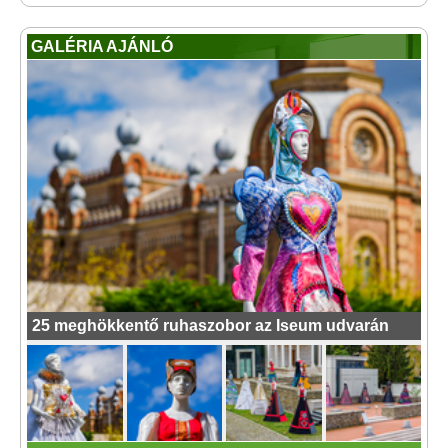
GALÉRIA AJÁNLÓ
25 meghökkentő ruhaszobor az Iseum udvarán