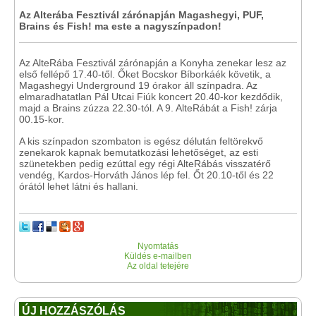
Az Alterába Fesztivál zárónapján Magashegyi, PUF,
Brains és Fish! ma este a nagyszínpadon!
Az AlteRába Fesztivál zárónapján a Konyha zenekar lesz az
első fellépő 17.40-től. Őket Bocskor Bíborkáék követik, a
Magashegyi Underground 19 órakor áll színpadra. Az
elmaradhatatlan Pál Utcai Fiúk koncert 20.40-kor kezdődik,
majd a Brains zúzza 22.30-tól. A 9. AlteRábát a Fish! zárja
00.15-kor.
A kis színpadon szombaton is egész délután feltörekvő
zenekarok kapnak bemutatkozási lehetőséget, az esti
szünetekben pedig ezúttal egy régi AlteRábás visszatérő
vendég, Kardos-Horváth János lép fel. Őt 20.10-től és 22
órától lehet látni és hallani.
Nyomtatás
Küldés e-mailben
Az oldal tetejére
ÚJ HOZZÁSZÓLÁS