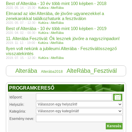
Best of Alterába - 10 év több mint 100 képben - 2018
2020. 05. 14. - 15:30 -
Kultúra
/
AlteRába
Elmarad az idei Alterába, de jövőre ugyanezekkel a
zenekarokkal találkozhatunk a fesztiválon
2020. 05. 07. - 12:30 -
Kultúra
/
AlteRába
Best of Alterába - 10 év több mint 100 képben - 2019
2020. 04. 02. - 00:30 -
Kultúra
/
AlteRába
11. Alterába Fesztivál: Ők lesznek jövőre a nagyszínpadon!
2019. 11. 12. - 19:00 -
Kultúra
/
AlteRába
Ilyen volt nekünk a jubileumi Alterába - Fesztiválösszegző
visszatekintés
2019. 07. 15. - 12:30 -
Kultúra
/
AlteRába
Alterába
AlteRába_Fesztivál
Alterába2018
PROGRAMKERESŐ
Időpont:
Helyszín:
Kategória:
Esemény neve: