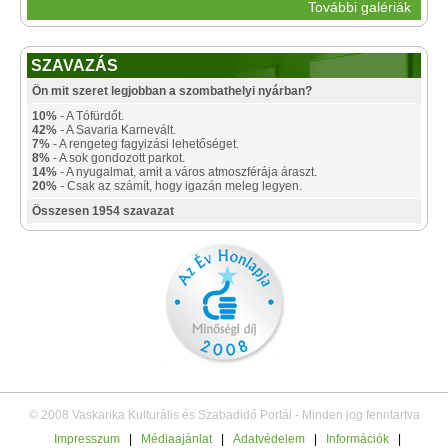
További galériák
SZAVAZÁS
Ön mit szeret legjobban a szombathelyi nyárban?
10%
- A Tófürdőt.
42%
- A Savaria Karnevált.
7%
- A rengeteg fagyizási lehetőséget.
8%
- A sok gondozott parkot.
14%
- A nyugalmat, amit a város atmoszférája áraszt.
20%
- Csak az számít, hogy igazán meleg legyen.
Összesen 1954 szavazat
© 2008 Vaskarika Kulturális és Szabadidő Portál - Minden jog fenntartva
Impresszum
|
Médiaajánlat
|
Adatvédelem
|
Információk
|