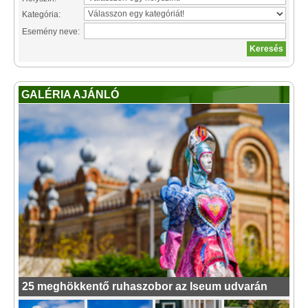
Kategória:
Esemény neve:
GALÉRIA AJÁNLÓ
25 meghökkentő ruhaszobor az Iseum udvarán