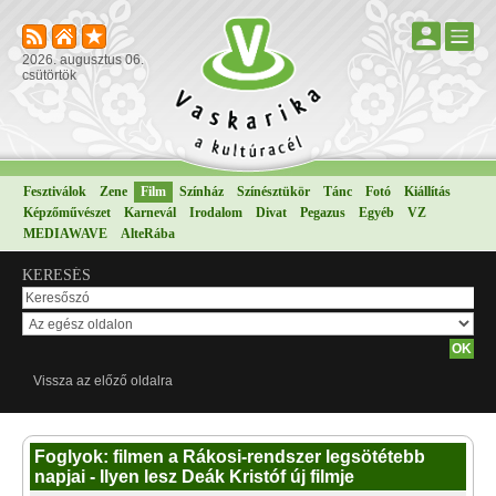
2026. augusztus 06.
csütörtök
Fesztiválok
Zene
Film
Színház
Színésztükör
Tánc
Fotó
Kiállítás
Képzőművészet
Karnevál
Irodalom
Divat
Pegazus
Egyéb
VZ
MEDIAWAVE
AlteRába
KERESÉS
Vissza az előző oldalra
Foglyok: filmen a Rákosi-rendszer legsötétebb
napjai - Ilyen lesz Deák Kristóf új filmje