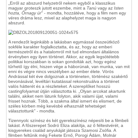
„Erről az abszurd helyzetről nekem egyből a klasszikus
magyar groteszk jutott eszembe, mint a
Tanú
vagy az
Isten
hozta, Őrnagy úr
" - mondta, hozzátéve, hogy a film nem egy
véres dráma lesz, mivel az alaphelyzet maga is nagyon
abszurd.
A rendezőt leginkább a lakásban egymással összeütköző
sokféle karakter foglalkoztatta, és az, hogy az emberi
természetről és a hatalomról mit tud elmondani általános
érvényben egy ilyen történet. Akkor, az egyik legsötétebb
politikai korszakban is sokan gondolták azt, hogy egész
tűrhető így élni, hiszen vége a háborúnak, van munka, van mit
enni és végre nincs veszélyben az ember élete. Vörös
Andrással két éve dolgoznak a történeten, történész szakértő
bevonásával, levéltári kutatással rekonstruálva a történet
valós hátterét és a részleteket. A szereplőket hosszú
castingfolyamat útján választotta ki. „Olyan arcokat akartunk
találni, akiket nem látunk folyton, akik valami újat, valami
frisset hoznak. Több, a szakma által ismert és elismert, de
széles körben még kevésbé
elhasznált
tehetséget
választottunk" - mondta.
Tizennyolc színész és két gyerekszínész népesíti be a filmbeli
lakást. A főszerepet Sodró Eliza alakítja, az ő féltestvérét, a
kisgyerekes család anyukáját játssza Szamosi Zsófia. A
filmben feltűnik még Fekete Ernő, Porogi Ádám, Molnár