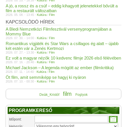
2026. 05. 25. - 16:35 -
Kultúra
/
Film
A jó, a rossz és a csúf – eddig kihagyott jelenetekkel bővült a
film a restaurált változatban
2026. 05. 08. - 13:45 -
Kultúra
/
Film
KAPCSOLÓDÓ HÍREK
A Bledi Nemzetközi Filmfesztivál versenyprogramjában a
Mommy Blue
2026. 07. 30. - 14:00 -
Kultúra
/
Film
Romantikus vígjáték és Star Wars a csillagos ég alatt – újabb
két estén vár a Zenés Kertmozi
2026. 07. 27. - 13:30 -
Kultúra
/
Film
Ez volt a magyar nézők 10 kedvenc filmje 2026 első félévében
2026. 07. 16. - 20:40 -
Kultúra
/
Film
Michael Jackson – A legenda mögött az ember (filmkritika)
2026. 07. 11. - 14:40 -
Kultúra
/
Film
Öt film, amit semmiképp se hagyj ki nyáron
2026. 07. 10. - 00:30 -
Kultúra
/
Film
film
Deák_Kristóf
Foglyok
PROGRAMKERESŐ
Időpont:
Helyszín: