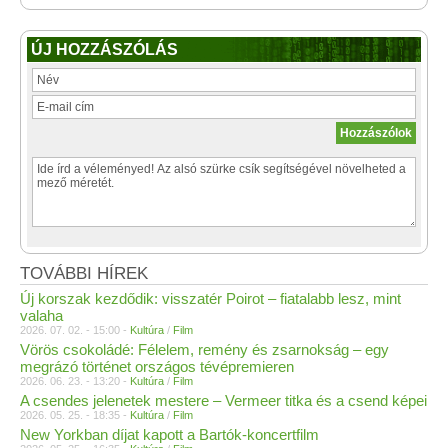
ÚJ HOZZÁSZÓLÁS
TOVÁBBI HÍREK
Új korszak kezdődik: visszatér Poirot – fiatalabb lesz, mint
valaha
2026. 07. 02. - 15:00 -
Kultúra
/
Film
Vörös csokoládé: Félelem, remény és zsarnokság – egy
megrázó történet országos tévépremieren
2026. 06. 23. - 13:20 -
Kultúra
/
Film
A csendes jelenetek mestere – Vermeer titka és a csend képei
2026. 05. 25. - 18:35 -
Kultúra
/
Film
New Yorkban díjat kapott a Bartók-koncertfilm