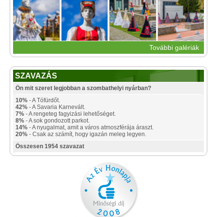
További galériák
SZAVAZÁS
Ön mit szeret legjobban a szombathelyi nyárban?
10%
- A Tófürdőt.
42%
- A Savaria Karnevált.
7%
- A rengeteg fagyizási lehetőséget.
8%
- A sok gondozott parkot.
14%
- A nyugalmat, amit a város atmoszférája áraszt.
20%
- Csak az számít, hogy igazán meleg legyen.
Összesen 1954 szavazat