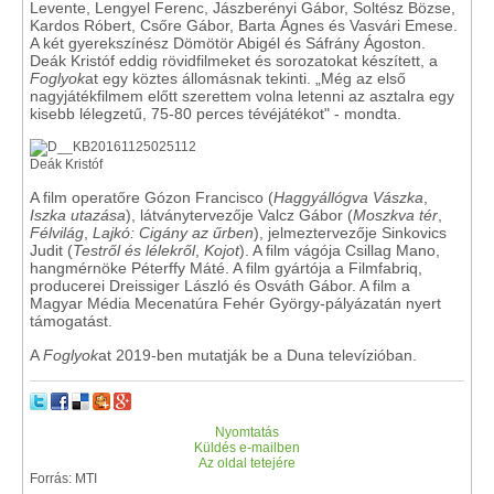
Levente, Lengyel Ferenc, Jászberényi Gábor, Soltész Bözse,
Kardos Róbert, Csőre Gábor, Barta Ágnes és Vasvári Emese.
A két gyerekszínész Dömötör Abigél és Sáfrány Ágoston.
Deák Kristóf eddig rövidfilmeket és sorozatokat készített, a
Foglyok
at egy köztes állomásnak tekinti. „Még az első
nagyjátékfilmem előtt szerettem volna letenni az asztalra egy
kisebb lélegzetű, 75-80 perces tévéjátékot" - mondta.
Deák Kristóf
A film operatőre Gózon Francisco (
Haggyállógva Vászka
,
Iszka utazása
), látványtervezője Valcz Gábor (
Moszkva tér
,
Félvilág
,
Lajkó: Cigány az űrben
), jelmeztervezője Sinkovics
Judit (
Testről és lélekről
,
Kojot
). A film vágója Csillag Mano,
hangmérnöke Péterffy Máté. A film gyártója a Filmfabriq,
producerei Dreissiger László és Osváth Gábor. A film a
Magyar Média Mecenatúra Fehér György-pályázatán nyert
támogatást.
A
Foglyok
at 2019-ben mutatják be a Duna televízióban.
Nyomtatás
Küldés e-mailben
Az oldal tetejére
Forrás: MTI