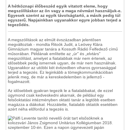
A hétköznapi élőbeszéd egyik vitatott eleme, hogy
megszólításkor az ön vagy a maga névmást használjuk-e.
Egyesek szerint az egyik távolságtartó, a másik pedig túl
egyszerű. Napjainkban ugyanakkor egyre jobban terjed a
tegeződés.
A megszólítások az elmúlt évszázadban jelentősen
megváltoztak - mondta Ritoók Judit, a Leövey Klára
Gimnázium magyar tanára a Kossuth Rádió Felfedező című
műsorában. Példának említette az „úr" és „elvtárs"
megszólítást, amelyet a fiatalabbak már nem értenek, az
idősebbek pedig ismernek ugyan, de már nem használnak.
Ugyanakkor az utóbbi két évtizedben viharos gyorsasággal
terjed a tegezés. Ez leginkább a tömegkommunikációban
jelenik meg, de már a kereskedelemben is jellemző -
fogalmazott.
Az idősebbek gyakran tegezik le a fiatalabbakat, de ezzel
úgymond csak kedveskedni akarnak, de például egy
felsőoktatási intézményben oktató tanár a legtöbb esetben
magázza a diákokat. Hozzátette, fiatalabb oktatók esetében
azért néha előfordul a tegezés is.