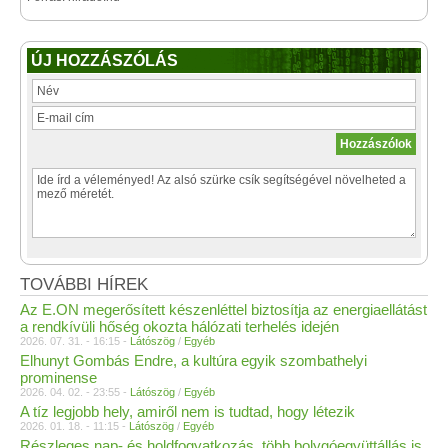
ÚJ HOZZÁSZÓLÁS
TOVÁBBI HÍREK
Az E.ON megerősített készenléttel biztosítja az energiaellátást
a rendkívüli hőség okozta hálózati terhelés idején
2026. 07. 31. - 16:15 -
Látószög
/
Egyéb
Elhunyt Gombás Endre, a kultúra egyik szombathelyi
prominense
2026. 04. 02. - 23:55 -
Látószög
/
Egyéb
A tíz legjobb hely, amiről nem is tudtad, hogy létezik
2026. 01. 18. - 11:15 -
Látószög
/
Egyéb
Részleges nap- és holdfogyatkozás, több bolygóegyüttállás is