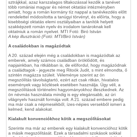
A kép illusztráció (Fotó: MTI/Biró István)
A családokban is magázódtak
A 20. század elején még a családokban is magázódtak az
emberek, amely számos családban öröklődött, és
napjainkban, ha ritkábban is, de előfordul, hogy magázódnak
a családtagok - jegyezte meg Ritoók Judit, s mint elmondta, ő
szintén magázza szüleit. Véleménye szerint az ön
megszólítás távolságtartó, ezért azt csak ritkán, hivatalos
események vagy közlések esetében használja. Úgy véli, a
megszólítások történelmi hagyományokhoz illeszkednek. Az
ön névmás használata mindig is egy elegánsabb, az úri
világnyelv használt formája volt. A 21. század embere pedig
ma már csak a népmesékből, ízes-népies versekből ismeri a
kelmed, kend alakokat.
Kialakult konvenciókhoz kötik a megszólításokat
Szerinte ma már az emberek egy kialakult konvencióhoz kötik
a másik megszólítását. Ezek a társadalmi szokások sokkal