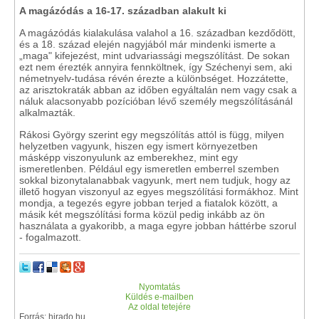
A magázódás a 16-17. században alakult ki
A magázódás kialakulása valahol a 16. században kezdődött,
és a 18. század elején nagyjából már mindenki ismerte a
„maga" kifejezést, mint udvariassági megszólítást. De sokan
ezt nem érezték annyira fennköltnek, így Széchenyi sem, aki
németnyelv-tudása révén érezte a különbséget. Hozzátette,
az arisztokraták abban az időben egyáltalán nem vagy csak a
náluk alacsonyabb pozícióban lévő személy megszólításánál
alkalmazták.
Rákosi György szerint egy megszólítás attól is függ, milyen
helyzetben vagyunk, hiszen egy ismert környezetben
másképp viszonyulunk az emberekhez, mint egy
ismeretlenben. Például egy ismeretlen emberrel szemben
sokkal bizonytalanabbak vagyunk, mert nem tudjuk, hogy az
illető hogyan viszonyul az egyes megszólítási formákhoz. Mint
mondja, a tegezés egyre jobban terjed a fiatalok között, a
másik két megszólítási forma közül pedig inkább az ön
használata a gyakoribb, a maga egyre jobban háttérbe szorul
- fogalmazott.
Nyomtatás
Küldés e-mailben
Az oldal tetejére
Forrás: hirado.hu