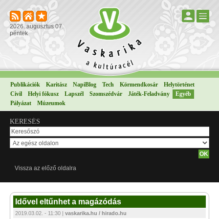
2026. augusztus 07.
péntek
Publikációk
Karitász
NapiBlog
Tech
Körmendkosár
Helytörténet
Civil
Helyi fókusz
Lapszél
Szomszédvár
Játék-Feladvány
Egyéb
Pályázat
Múzeumok
KERESÉS
Vissza az előző oldalra
Idővel eltűnhet a magázódás
2019.03.02. - 11:30 |
vaskarika.hu / hirado.hu