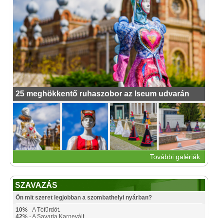
25 meghökkentő ruhaszobor az Iseum udvarán
További galériák
SZAVAZÁS
Ön mit szeret legjobban a szombathelyi nyárban?
10%
- A Tófürdőt.
42%
- A Savaria Karnevált.