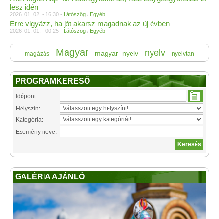
lesz idén
2026. 01. 02. - 16:30 -
Látószög
/
Egyéb
Erre vigyázz, ha jót akarsz magadnak az új évben
2026. 01. 01. - 00:25 -
Látószög
/
Egyéb
Magyar
nyelv
magyar_nyelv
magázás
nyelvtan
PROGRAMKERESŐ
Időpont:
Helyszín:
Kategória:
Esemény neve:
GALÉRIA AJÁNLÓ