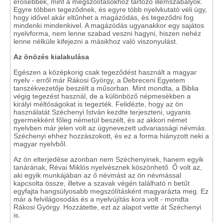
erősebbek, mint a megszólításokhoz tartozó illemszabályok.
Egyre többen tegeződnek, és egyre több nyelvkutató véli úgy,
hogy idővel akár eltűnhet a magázódás, és tegeződni fog
mindenki mindenkivel. A magázódás ugyanakkor egy sajátos
nyelvforma, nem lenne szabad veszni hagyni, hiszen nehéz
lenne nélküle kifejezni a másikhoz való viszonyulást.
Az önözés kialakulása
Egészen a középkorig csak tegeződést használt a magyar
nyelv - erről már Rákosi György, a Debreceni Egyetem
tanszékvezetője beszélt a műsorban. Mint mondta, a Biblia
végig tegezést használ, de a különböző népmesékben a
királyi méltóságokat is tegezték. Felidézte, hogy az ön
használatát Széchenyi István kezdte terjeszteni, ugyanis
gyermekként főleg németül beszélt, és az akkori német
nyelvben már jelen volt az úgynevezett udvariassági névmás.
Széchenyi ehhez hozzászokott, és ez a forma hiányzott neki a
magyar nyelvből.
Az ön elterjedése azonban nem Széchenyinek, hanem egyik
tanárának, Révai Miklós nyelvésznek köszönhető. Ő volt az,
aki egyik munkájában az ő névmást az ön névmással
kapcsolta össze, illetve a szavak végén található n betűt
egyfajta hangsúlyosabb megszólításként magyarázta meg. Ez
már a felvilágosodás és a nyelvújítás kora volt - mondta
Rákosi György. Hozzátette, ezt az alapot vette át Széchenyi
is.