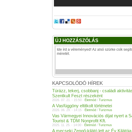
ÚJ HOZZÁSZÓLÁS
KAPCSOLÓDÓ HÍREK
Túrázz, tekerj, csobbanj - családi aktivitá
Szentkult Feszt részeként
2026. 07. 21. - 15:50 -
Életmód
/
Turizmus
A Vasfüggöny eltitkolt történetei
2026. 06. 29. - 14:15 -
Életmód
/
Turizmus
Vas Vármegyei Innovációs díjat nyert a S
Tourist & TDM Nonprofit Kft.
2025. 11. 25. - 14:00 -
Életmód
/
Turizmus
A mecseki Zengő-kilátó lett az Év Kilátója