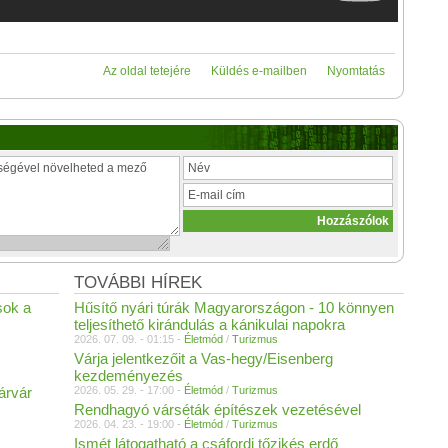
Az oldal tetejére
Küldés e-mailben
Nyomtatás
TOVÁBBI HÍREK
sok a
Hűsítő nyári túrák Magyarországon - 10 könnyen
teljesíthető kirándulás a kánikulai napokra
2026. 07. 09. - 01:15 -
Életmód
/
Turizmus
Várja jelentkezőit a Vas-hegy/Eisenberg
kezdeményezés
árvár
2026. 05. 29. - 17:00 -
Életmód
/
Turizmus
Rendhagyó várséták építészek vezetésével
2026. 04. 23. - 19:00 -
Életmód
/
Turizmus
Ismét látogatható a csáfordi tőzikés erdő