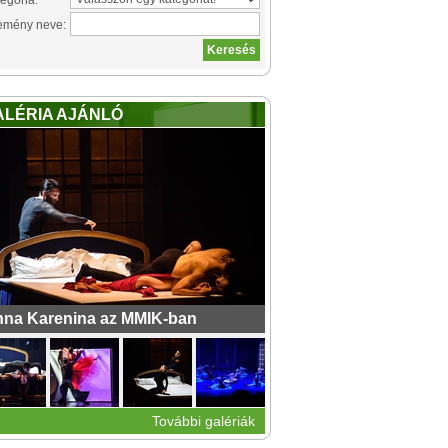
egória:
emény neve:
ALÉRIA AJÁNLÓ
na Karenina az MMIK-ban
További galériák