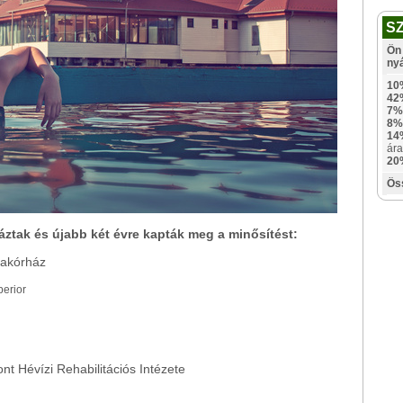
S
Ön 
ny
10
42
7%
8%
14
ára
20
Ös
áztak és újabb két évre kapták meg a minősítést:
makórház
perior
 Hévízi Rehabilitációs Intézete