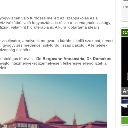
Kat
Es
 gyógyvízben való fürdőzés mellett az iszappakolás és a
yvíz ivókútból való fogyasztása is része a csomagnak csakúgy,
io-, valamint hidroterápia is. A kúra időtartama ideális
G
 viselésére, amelynek megvan a kúrához kellő szakmai, orvosi
l.: gyógyvizes medence, súlyfürdő, iszap pakoló). A feltételek
izottság ellenőrzi.
umatológus főorvos -
Dr. Bergmann Annamária, Dr. Domokos
nyújtó intézményeket személyesen felkeresve ellenőrizték a
leit.
An