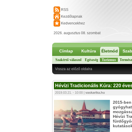
RSS
Kezdőlapnak
Kedvencekhez
2026. augusztus 08. szombat
Címlap
Kultúra
Életmód
Szab
Szakértő válaszol
Egészség
Turizmus
Termész
Vissza az előző oldalra
Hévízi Tradicionális Kúra: 220 éve
2019.03.21. - 10:00 |
vaskarika.hu
2015-ben 
gyógyhatá
mozgássz
Hévízi Tr
fürdőgyóg
kutatások