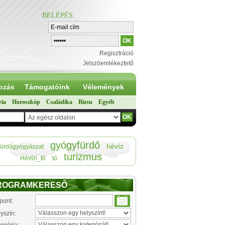
BELÉPÉS
:
Regisztráció
Jelszóemlékeztető
ozás
Támogatóink
Vélemények
ria
Horoszkóp
Családika
Bizsu
Egyéb
gyógyfürdő
hévíz
fürdőgyógyászat
turizmus
Hévízi_tó
tó
ROGRAMKERESŐ
pont:
yszín: