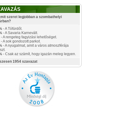
ZAVAZÁS
mit szeret legjobban a szombathelyi
árban?
%
- A Tófürdőt.
%
- A Savaria Karnevált.
- A rengeteg fagyizási lehetőséget.
- A sok gondozott parkot.
%
- A nyugalmat, amit a város atmoszférája
szt.
%
- Csak az számít, hogy igazán meleg legyen.
szesen 1954 szavazat