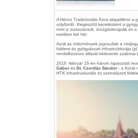
A Hévízi Tradicionális Kúra alappillérei a
súlyfürdő. Kiegészítő kezelésként a gyóg
mint a masszázsok, mozgásterápiák és a fiz
esetben két hét.
Azok az intézmények jogosultak a védjegy
háttere és gyógyászati infrastruktúrája (p
rendelkezésre állását kétévente szakmai b
2019. február 15-én három tapasztalt re
Gábor
és
Dr. Csordás Sándor
- a Kúrát 
HTK infrastrukturális és személyzeti feltéte