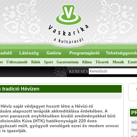
adidő
Látószög
Galéria
Programajánló
Tehetséggond
et
Útibeszámoló
Bálok
Sport
Gasztronómia
Klíma
Tűsarok
Mozaik
Ezoté
KERESÉS
s tradíció Hévízen
Hévíz saját védjegyet hozott létre a Hévízi-tó
sára alapozott terápiák akkreditálása érdekében. A
P
ervi panaszok enyhítésében kiváló eredményekkel bíró
adicionális Kúra (HTK) hatékonyságát 220 éves
Idő
yászati múlt, gyógyult vendégek ezrei és modern orvosi
Hel
 is igazolják.