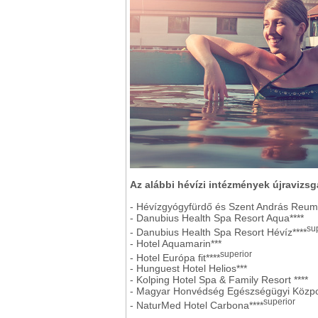
Az alábbi hévízi intézmények újravizsg
- Hévízgyógyfürdő és Szent András Reu
- Danubius Health Spa Resort Aqua****
su
- Danubius Health Spa Resort Hévíz****
- Hotel Aquamarin***
superior
- Hotel Európa fit****
- Hunguest Hotel Helios***
- Kolping Hotel Spa & Family Resort ****
- Magyar Honvédség Egészségügyi Központ
superior
- NaturMed Hotel Carbona****