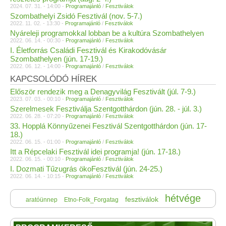
2024. 07. 31. - 14:00 -
Programajánló
/
Fesztiválok
Szombathelyi Zsidó Fesztivál (nov. 5-7.)
2022. 11. 02. - 13:30 -
Programajánló
/
Fesztiválok
Nyáreleji programokkal lobban be a kultúra Szombathelyen
2022. 06. 14. - 00:30 -
Programajánló
/
Fesztiválok
I. Életforrás Családi Fesztivál és Kirakodóvásár
Szombathelyen (jún. 17-19.)
2022. 06. 12. - 14:00 -
Programajánló
/
Fesztiválok
KAPCSOLÓDÓ HÍREK
Először rendezik meg a Denagyvilág Fesztivált (júl. 7-9.)
2023. 07. 03. - 00:10 -
Programajánló
/
Fesztiválok
Szerelmesek Fesztiválja Szentgotthárdon (jún. 28. - júl. 3.)
2022. 06. 28. - 07:20 -
Programajánló
/
Fesztiválok
33. Hopplá Könnyűzenei Fesztivál Szentgotthárdon (jún. 17-
18.)
2022. 06. 15. - 01:00 -
Programajánló
/
Fesztiválok
Itt a Répcelaki Fesztivál idei programja! (jún. 17-18.)
2022. 06. 15. - 00:10 -
Programajánló
/
Fesztiválok
I. Dozmati Tűzugrás ökoFesztivál (jún. 24-25.)
2022. 06. 14. - 10:15 -
Programajánló
/
Fesztiválok
hétvége
fesztiválok
aratóünnep
Etno-Folk_Forgatag