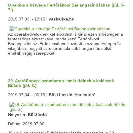
Operáké a hétvége Fertőrákosi Barlangszínházban (júl. 5-
7.)
2019.07.03. - 10:15 |
vaskarika.hu
Az operakedvelőknek két előadást is kínál ezen a hétvégén a
fantasztikus akusztikával rendelkező Fertőrákosi
Barlangszínház. Érdekességnek számít a szabadtéri operák
világában, hogy itt az operaénekesek hangosítás nélkül
éneklik végig szerepüket.
29. Aratóünnep: szombaton ismét dőlnek a kalászok
Bükön (júl. 6.)
2019.07.04. - 00:15 |
Büki László 'Harlequin'
Helyszín: Bükfürdő
Dátum: 2019.07.06.