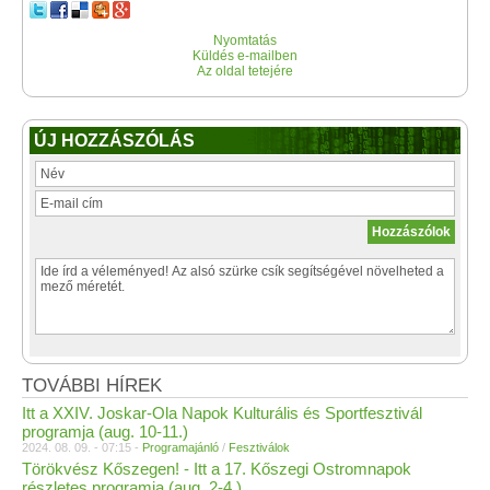
Nyomtatás
Küldés e-mailben
Az oldal tetejére
ÚJ HOZZÁSZÓLÁS
TOVÁBBI HÍREK
Itt a XXIV. Joskar-Ola Napok Kulturális és Sportfesztivál
programja (aug. 10-11.)
2024. 08. 09. - 07:15 -
Programajánló
/
Fesztiválok
Törökvész Kőszegen! - Itt a 17. Kőszegi Ostromnapok
részletes programja (aug. 2-4.)