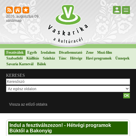
2026. augusztus 09.
vasárnap
Fesztiválok
Egyéb
Irodalom
Divatbemutató
Zene
Mozi-film
Szabadidő
Kiállítás
Színház
Tánc
Hétvége
Havi programok
Ünnepek
Savaria Karnevál
Bálok
KERESÉS
Vissza az előző oldalra
Indul a fesztiválszezon! - Hétvégi programok
Büktől a Bakonyig