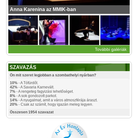
Anna Karenina az MMIK-ban
További galériák
SZAVAZÁS
Ön mit szeret legjobban a szombathelyi nyárban?
10%
- A Tófürdőt.
42%
- A Savaria Karnevált.
7%
- A rengeteg fagyizási lehetőséget.
8%
- A sok gondozott parkot.
14%
- A nyugalmat, amit a város atmoszférája áraszt.
20%
- Csak az számít, hogy igazán meleg legyen.
Összesen 1954 szavazat