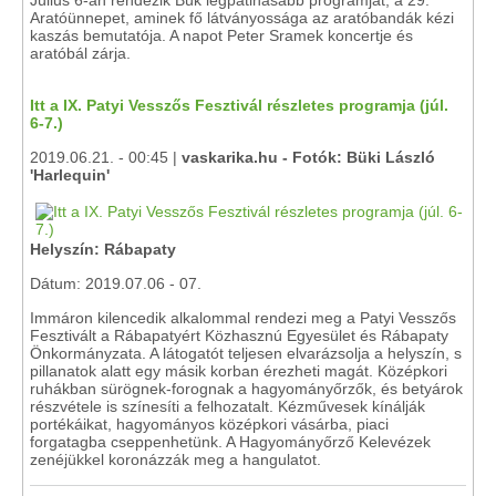
Július 6-án rendezik Bük legpatinásabb programját, a 29.
Aratóünnepet, aminek fő látványossága az aratóbandák kézi
kaszás bemutatója. A napot Peter Sramek koncertje és
aratóbál zárja.
Itt a IX. Patyi Vesszős Fesztivál részletes programja (júl.
6-7.)
2019.06.21. - 00:45 |
vaskarika.hu - Fotók: Büki László
'Harlequin'
Helyszín: Rábapaty
Dátum: 2019.07.06 - 07.
Immáron kilencedik alkalommal rendezi meg a Patyi Vesszős
Fesztivált a Rábapatyért Közhasznú Egyesület és Rábapaty
Önkormányzata. A látogatót teljesen elvarázsolja a helyszín, s
pillanatok alatt egy másik korban érezheti magát. Középkori
ruhákban sürögnek-forognak a hagyományőrzők, és betyárok
részvétele is színesíti a felhozatalt. Kézművesek kínálják
portékáikat, hagyományos középkori vásárba, piaci
forgatagba cseppenhetünk. A Hagyományőrző Kelevézek
zenéjükkel koronázzák meg a hangulatot.