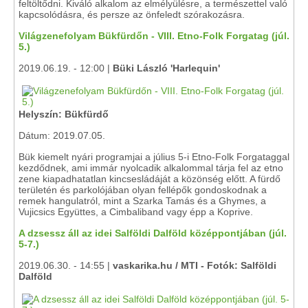
feltöltődni. Kiváló alkalom az elmélyülésre, a természettel való
kapcsolódásra, és persze az önfeledt szórakozásra.
Világzenefolyam Bükfürdőn - VIII. Etno-Folk Forgatag (júl.
5.)
2019.06.19. - 12:00 |
Büki László 'Harlequin'
Helyszín: Bükfürdő
Dátum: 2019.07.05.
Bük kiemelt nyári programjai a július 5-i Etno-Folk Forgataggal
kezdődnek, ami immár nyolcadik alkalommal tárja fel az etno
zene kiapadhatatlan kincsesládáját a közönség előtt. A fürdő
területén és parkolójában olyan fellépők gondoskodnak a
remek hangulatról, mint a Szarka Tamás és a Ghymes, a
Vujicsics Együttes, a Cimbaliband vagy épp a Koprive.
A dzsessz áll az idei Salföldi Dalföld középpontjában (júl.
5-7.)
2019.06.30. - 14:55 |
vaskarika.hu / MTI - Fotók: Salföldi
Dalföld