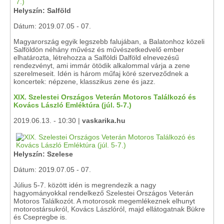
Helyszín: Salföld
Dátum: 2019.07.05 - 07.
Magyarország egyik legszebb falujában, a Balatonhoz közeli
Salföldön néhány művész és művészetkedvelő ember
elhatározta, létrehozza a Salföldi Dalföld elnevezésű
rendezvényt, ami immár ötödik alkalommal várja a zene
szerelmeseit. Idén is három műfaj köré szerveződnek a
koncertek: népzene, klasszikus zene és jazz.
XlX. Szelestei Országos Veterán Motoros Találkozó és
Kovács László Emléktúra (júl. 5-7.)
2019.06.13. - 10:30 |
vaskarika.hu
Helyszín: Szelese
Dátum: 2019.07.05 - 07.
Július 5-7. között idén is megrendezik a nagy
hagyományokkal rendelkező Szelestei Országos Veterán
Motoros Találkozót. A motorosok megemlékeznek elhunyt
motorostársukról, Kovács Lászlóról, majd ellátogatnak Bükre
és Csepregbe is.