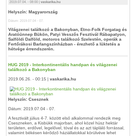
2019.07.04. - 08:00 |
vaskarika.hu
Helyszín: Magyarország
Dátum: 2019.07.04 - 07.
Világzenei találkozó a Bakonyban, Etno-Folk Forgatag és
Aratóünnep Bükön, Patyi Vesszős Fesztivál Rábapatyon,
Salföldi Dalföld, motoros találkozó Szelestén, operák a
Fertőrákosi Barlangszínházban - érezhető a lüktetés a
hétvége érrendszerén.
HUG 2019 - Interkontinentális handpan és világzenei
találkozó a Bakonyban
2019.06.26. - 00:15 |
vaskarika.hu
Helyszín: Csesznek
Dátum: 2019.07.04 - 07.
A fesztivált július 4-7. között első alkalommal rendezik meg
Cseszneken, a Kisbükk majorban, ahol közel húsz hektár
területen, erdővel, legelővel, tóval és az azt tápláló forrással,
valamint békésen kérődző háziállatokkal körülvéve lehet