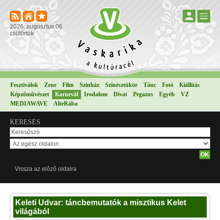
2026. augusztus 06.
csütörtök
Fesztiválok
Zene
Film
Színház
Színésztükör
Tánc
Fotó
Kiállítás
Képzőművészet
Karnevál
Irodalom
Divat
Pegazus
Egyéb
VZ
MEDIAWAVE
AlteRába
KERESÉS
Vissza az előző oldalra
Keleti Udvar: táncbemutatók a misztikus Kelet
világából