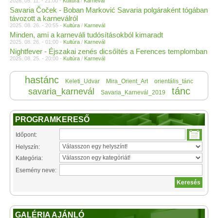
2026. 05. 11. - 21:00 -
Kultúra
/
Karnevál
Savaria Čoček - Boban Marković Savaria polgáraként tógában
távozott a karneválról
2025. 08. 26. - 20:55 -
Kultúra
/
Karnevál
Minden, ami a karneváli tudósításokból kimaradt
2025. 08. 26. - 01:00 -
Kultúra
/
Karnevál
Nightfever - Éjszakai zenés dicsőítés a Ferences templomban
2025. 08. 25. - 20:00 -
Kultúra
/
Karnevál
hastánc
Keleti_Udvar
Mira_Orient_Art
orientális_tánc
tánc
savaria_karnevál
Savaria_Karnevál_2019
PROGRAMKERESŐ
Időpont:
Helyszín:
Kategória:
Esemény neve:
GALÉRIA AJÁNLÓ