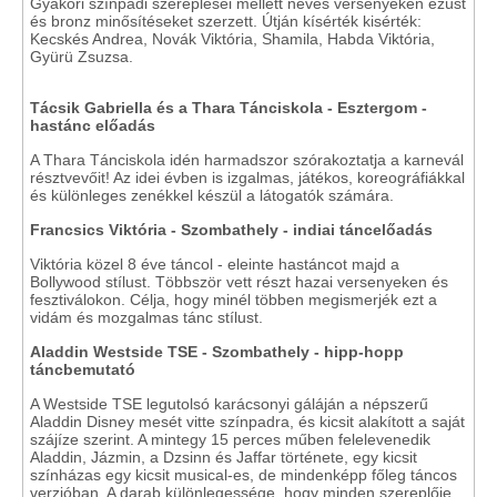
Gyakori színpadi szereplései mellett neves versenyeken ezüst
és bronz minősítéseket szerzett. Útján kísérték kisérték:
Kecskés Andrea, Novák Viktória, Shamila, Habda Viktória,
Gyürü Zsuzsa.
Tácsik Gabriella és a Thara Tánciskola - Esztergom -
hastánc előadás
A Thara Tánciskola idén harmadszor szórakoztatja a karnevál
résztvevőit! Az idei évben is izgalmas, játékos, koreográfiákkal
és különleges zenékkel készül a látogatók számára.
Francsics Viktória - Szombathely - indiai táncelőadás
Viktória közel 8 éve táncol - eleinte hastáncot majd a
Bollywood stílust. Többször vett részt hazai versenyeken és
fesztiválokon. Célja, hogy minél többen megismerjék ezt a
vidám és mozgalmas tánc stílust.
Aladdin Westside TSE - Szombathely - hipp-hopp
táncbemutató
A Westside TSE legutolsó karácsonyi gáláján a népszerű
Aladdin Disney mesét vitte színpadra, és kicsit alakított a saját
szájíze szerint. A mintegy 15 perces műben felelevenedik
Aladdin, Jázmin, a Dzsinn és Jaffar története, egy kicsit
színházas egy kicsit musical-es, de mindenképp főleg táncos
verzióban. A darab különlegessége, hogy minden szereplője