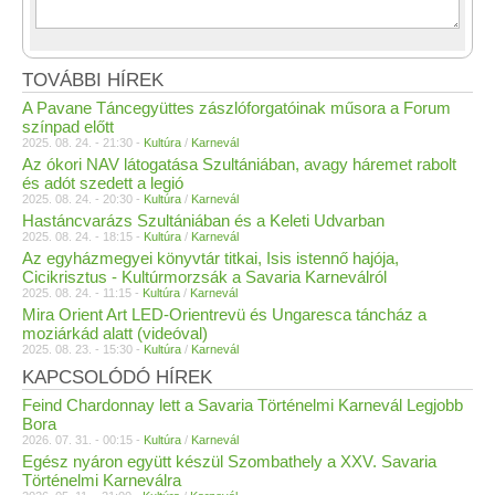
TOVÁBBI HÍREK
A Pavane Táncegyüttes zászlóforgatóinak műsora a Forum
színpad előtt
2025. 08. 24. - 21:30 -
Kultúra
/
Karnevál
Az ókori NAV látogatása Szultániában, avagy háremet rabolt
és adót szedett a legió
2025. 08. 24. - 20:30 -
Kultúra
/
Karnevál
Hastáncvarázs Szultániában és a Keleti Udvarban
2025. 08. 24. - 18:15 -
Kultúra
/
Karnevál
Az egyházmegyei könyvtár titkai, Isis istennő hajója,
Cicikrisztus - Kultúrmorzsák a Savaria Karneválról
2025. 08. 24. - 11:15 -
Kultúra
/
Karnevál
Mira Orient Art LED-Orientrevü és Ungaresca táncház a
moziárkád alatt (videóval)
2025. 08. 23. - 15:30 -
Kultúra
/
Karnevál
KAPCSOLÓDÓ HÍREK
Feind Chardonnay lett a Savaria Történelmi Karnevál Legjobb
Bora
2026. 07. 31. - 00:15 -
Kultúra
/
Karnevál
Egész nyáron együtt készül Szombathely a XXV. Savaria
Történelmi Karneválra