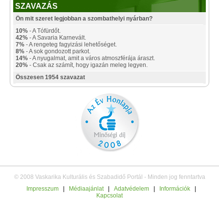
SZAVAZÁS
Ön mit szeret legjobban a szombathelyi nyárban?
10%
- A Tófürdőt.
42%
- A Savaria Karnevált.
7%
- A rengeteg fagyizási lehetőséget.
8%
- A sok gondozott parkot.
14%
- A nyugalmat, amit a város atmoszférája áraszt.
20%
- Csak az számít, hogy igazán meleg legyen.
Összesen 1954 szavazat
© 2008 Vaskarika Kulturális és Szabadidő Portál - Minden jog fenntartva
Impresszum
|
Médiaajánlat
|
Adatvédelem
|
Információk
|
Kapcsolat