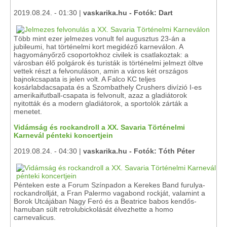
2019.08.24. - 01:30 |
vaskarika.hu - Fotók: Dart
Több mint ezer jelmezes vonult fel augusztus 23-án a
jubileumi, hat történelmi kort megidéző karneválon. A
hagyományőrző csoportokhoz civilek is csatlakoztak: a
városban élő polgárok és turisták is történelmi jelmezt öltve
vettek részt a felvonuláson, amin a város két országos
bajnokcsapata is jelen volt. A Falco KC teljes
kosárlabdacsapata és a Szombathely Crushers divízió I-es
amerikaifutball-csapata is felvonult, azaz a gladiátorok
nyitották és a modern gladiátorok, a sportolók zárták a
menetet.
Vidámság és rockandroll a XX. Savaria Történelmi
Karnevál pénteki koncertjein
2019.08.24. - 04:30 |
vaskarika.hu - Fotók: Tóth Péter
Pénteken este a Forum Színpadon a Kerekes Band furulya-
rockandrollját, a Fran Palermo vagabond rockját, valamint a
Borok Utcájában Nagy Feró és a Beatrice babos kendős-
hamuban sült retrolubickolását élvezhette a homo
carnevalicus.