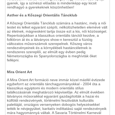
gyerek, így a színészi előadás is mindenképp egy kicsit
rendhagyó a gyerekeknek köszönhetően!
Asther és a Kőszegi Orientális Táncklub
A Kőszegi Orientális Táncklub számára a hastánc, mely a női
testet és lelket egyaránt szépíti, nélkülözhetetlen elemévé vált
az életnek, mágnesként tartja össze ezt a kis, női közösséget.
Repertoárjukban a klasszikus orientális tánctól kezdve, a
folklóron át és a látványos show-n keresztül a fúzióig
változatos műsorszámok szerepelnek. Kőszeg város
rendezvényeinek és a környékbeli hastáncéletnek is
rendszeres szereplői, az elmúlt egy évben pedig
Németországba és Spanyolországba is meghívták őket
fellépni.
Mira Orient Art
A Mira Orient Art formáció neve immár közel másfél évtizede
egybeforrt az orientális tánchagyományokkal - 2004 óta a
klasszikus egyiptomi és modern orientális stílus
találkozásának meghatározó képviselője. Az elmúlt években
látványos műsoraikkal egyaránt gazdagították a hazai és
külföldi rendezvények, történelmi fesztiválok kulturális
palettáját, országos versenyeken dobogós helyezésekkel
tették le névjegyüket, karitatív indíttatású saját rendezvényeik
mára hagyománnyá váltak. A Savaria Történelmi Karnevál