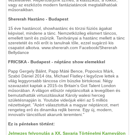
vezetésével. Repertoárjunk színes, a klasszikus, a folklór,
vagy az eszközös modern fantáziatáncok megtalálhatóak
műsoraikban.
Shererah Hastánc - Budapest
15 éve hastáncol, showhastánc és törzsi fúziós ágakat
képvisel, mindene a tánc. Nemzetközileg elismert táncos,
emellett tanít és zsűrizik. Tanítványai a hastánc mellett a tánc
szeretetét és női erőt is tanulnak tőle, ezzel sugárzó kis
csapatot alkotva. www.shererah.com Facebook/Shererah
Bellydance
FRICSKA - Budapest - néptánc show elemekkel
Papp Gergely Bálint, Papp Máté Bence, Popovics Márk,
Szabó Dániel 2014 óta, Michael Flatley-t legyőzve lettek a
világ leggyorsabb táncosa cím büszke birtokosai. Négy
szavazatot kaptak a 2015-ös Britain's Got Talent London
műsorában. A világon először néptáncoltak a levegőben és
bemutathatták virtuozitásukat Károly walesi herceg
születésnapján is. Youtube videójuk eléri az 5 milliós
nézettséget. "Azért választottuk a magyar néptáncot, mert
rengeteg erő és dinamika rejlik benne. Egy új, modern,
innovatív táncstílust akarunk teremteni."
Ez is pénteken történt:
Jelmezes felvonulás a XX. Savaria Történelmi Karneválon