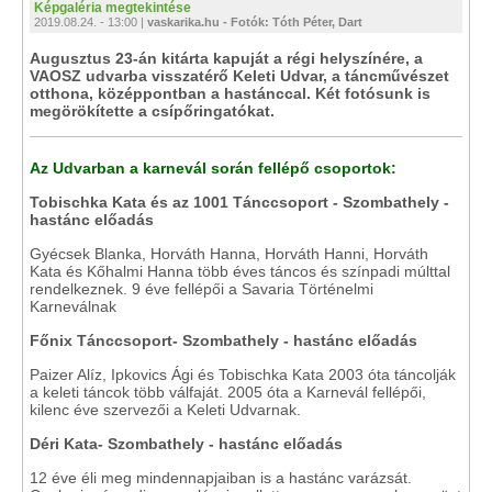
Képgaléria megtekintése
2019.08.24. - 13:00 |
vaskarika.hu - Fotók: Tóth Péter, Dart
Augusztus 23-án kitárta kapuját a régi helyszínére, a
VAOSZ udvarba visszatérő Keleti Udvar, a táncművészet
otthona, középpontban a hastánccal. Két fotósunk is
megörökítette a csípőringatókat.
Az Udvarban a karnevál során fellépő csoportok:
Tobischka Kata és az 1001 Tánccsoport - Szombathely -
hastánc előadás
Gyécsek Blanka, Horváth Hanna, Horváth Hanni, Horváth
Kata és Kőhalmi Hanna több éves táncos és színpadi múlttal
rendelkeznek. 9 éve fellépői a Savaria Történelmi
Karneválnak
Főnix Tánccsoport- Szombathely - hastánc előadás
Paizer Alíz, Ipkovics Ági és Tobischka Kata 2003 óta táncolják
a keleti táncok több válfaját. 2005 óta a Karnevál fellépői,
kilenc éve szervezői a Keleti Udvarnak.
Déri Kata- Szombathely - hastánc előadás
12 éve éli meg mindennapjaiban is a hastánc varázsát.