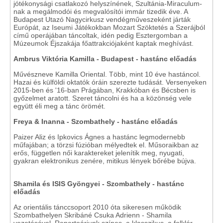
jótékonysági csatlakozó helyszínének, Szultánia-Miraculum-
nak a megálmodói és megvalósítói immár tizedik éve. A
Budapest Utazó Nagycirkusz vendégműveszeként járták
Európát, az Iseumi Játékokban Mozart Szöktetés a Szerájból
című operájában táncoltak, idén pedig Esztergomban a
Múzeumok Éjszakája főattrakciójaként kaptak meghívást.
Ambrus Viktória Kamilla - Budapest - hastánc előadás
Művészneve Kamilla Oriental. Több, mint 10 éve hastáncol.
Hazai és külföldi oktatók óráin szerezte tudását. Versenyeken
2015-ben és '16-ban Prágában, Krakkóban és Bécsben is
győzelmet aratott. Szeret táncolni és ha a közönség vele
együtt éli meg a tánc örömét.
Freya & Inanna - Szombathely - hastánc előadás
Paizer Aliz és Ipkovics Ágnes a hastánc legmodernebb
műfajában; a törzsi fúzióban mélyedtek el. Műsoraikban az
erős, független női karaktereket jelenítik meg, nyugati,
gyakran elektronikus zenére, mitikus lények bőrébe bújva.
Shamila és ISIS Gyöngyei - Szombathely - hastánc
előadás
Az orientális tánccsoport 2010 óta sikeresen működik
Szombathelyen Skribáné Csuka Adrienn - Shamila