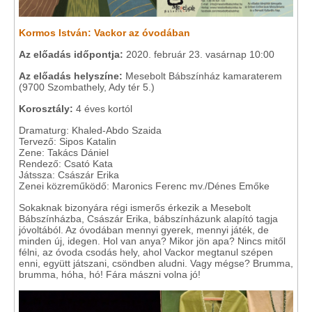
Kormos István: Vackor az óvodában
Az előadás időpontja:
2020. február 23. vasárnap 10:00
Az előadás helyszíne:
Mesebolt Bábszínház kamaraterem
(9700 Szombathely, Ady tér 5.)
Korosztály:
4 éves kortól
Dramaturg: Khaled-Abdo Szaida
Tervező: Sipos Katalin
Zene: Takács Dániel
Rendező: Csató Kata
Játssza: Császár Erika
Zenei közreműködő: Maronics Ferenc mv./Dénes Emőke
Sokaknak bizonyára régi ismerős érkezik a Mesebolt
Bábszínházba, Császár Erika, bábszínházunk alapító tagja
jóvoltából. Az óvodában mennyi gyerek, mennyi játék, de
minden új, idegen. Hol van anya? Mikor jön apa? Nincs mitől
félni, az óvoda csodás hely, ahol Vackor megtanul szépen
enni, együtt játszani, csöndben aludni. Vagy mégse? Brumma,
brumma, hóha, hó! Fára mászni volna jó!