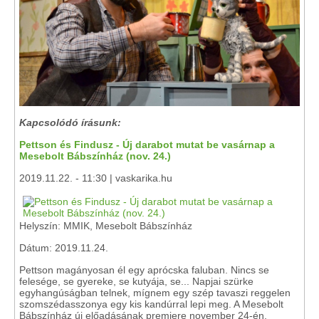
Kapcsolódó írásunk:
Pettson és Findusz - Új darabot mutat be vasárnap a
Mesebolt Bábszínház (nov. 24.)
2019.11.22. - 11:30 | vaskarika.hu
Helyszín: MMIK, Mesebolt Bábszínház
Dátum: 2019.11.24.
Pettson magányosan él egy aprócska faluban. Nincs se
felesége, se gyereke, se kutyája, se... Napjai szürke
egyhangúságban telnek, mígnem egy szép tavaszi reggelen
szomszédasszonya egy kis kandúrral lepi meg. A Mesebolt
Bábszínház új előadásának premiere november 24-én,