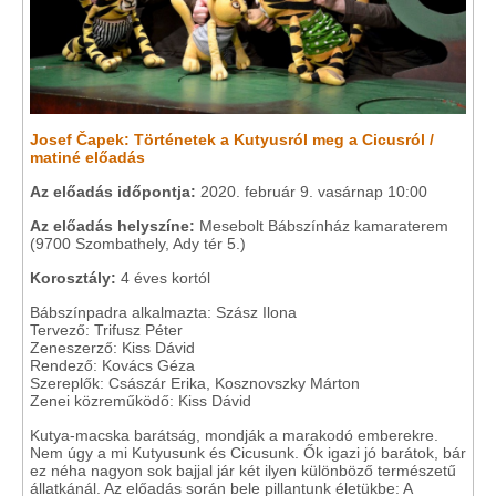
Josef Čapek: Történetek a Kutyusról meg a Cicusról /
matiné előadás
Az előadás időpontja:
2020. február 9. vasárnap 10:00
Az előadás helyszíne:
Mesebolt Bábszínház kamaraterem
(9700 Szombathely, Ady tér 5.)
Korosztály:
4 éves kortól
Bábszínpadra alkalmazta: Szász Ilona
Tervező: Trifusz Péter
Zeneszerző: Kiss Dávid
Rendező: Kovács Géza
Szereplők: Császár Erika, Kosznovszky Márton
Zenei közreműködő: Kiss Dávid
Kutya-macska barátság, mondják a marakodó emberekre.
Nem úgy a mi Kutyusunk és Cicusunk. Ők igazi jó barátok, bár
ez néha nagyon sok bajjal jár két ilyen különböző természetű
állatkánál. Az előadás során bele pillantunk életükbe: A