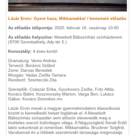
Lázár Ervin: Gyere haza, Mikkamakka! / bemutató előadás
Az előadás időpontja:
2020. február 16. vasárnap 10:00
Az előadás helyszíne:
Mesebolt Bábszínház színházterem
(9700 Szombathely, Ady tér 5.)
Korosztály:
4 éves kortól
Dramaturg: Veres András
Tervező: Boráros Szilárd
Zene: Darvas Benedek
Mozgás: Vadas Zsófia Tamara
Rendező: Szenteczki Zita
Szereplők: Császár Erika, Gyurkovics Zsófia, Fritz Attila,
Kovács Bálint, Kosznovszky Márton, Varga Bori, Lukács
Gábor, Kovács Domokos mv.
Lázár Ervin meséi a magyar gyermekirodalom klasszikusai
között is kiemelkedő helyet foglalnak el. A Mesebolt
Bábszínház színpadán sem először elevenedik meg a
kivételes szerző különleges világa. A Négyszögletű Kerek Erdő
lakói sokunknak jó ismerősei. Mikkamakka, Bruckner Szigfrid,
Vacskamati és a többiek szeretnivaló társasága megmutatja