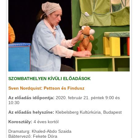
SZOMBATHELYEN KÍVÜLI ELŐADÁSOK
Sven Nordquist: Pettson és Findusz
Az előadás időpontja:
2020. február 21. péntek 9:00 és
10:30
Az előadás helyszíne:
Klebelsberg Kultúrkúria, Budapest
Korosztály:
4 éves kortól
Dramaturg: Khaled-Abdo Szaida
Bábtervező: Fekete Dóra