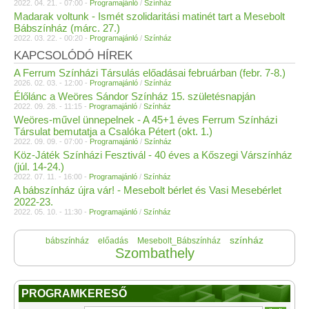
2022. 04. 21. - 07:00 -
Programajánló
/
Színház
Madarak voltunk - Ismét szolidaritási matinét tart a Mesebolt
Bábszínház (márc. 27.)
2022. 03. 22. - 00:20 -
Programajánló
/
Színház
KAPCSOLÓDÓ HÍREK
A Ferrum Színházi Társulás előadásai februárban (febr. 7-8.)
2026. 02. 03. - 12:00 -
Programajánló
/
Színház
Élőlánc a Weöres Sándor Színház 15. születésnapján
2022. 09. 28. - 11:15 -
Programajánló
/
Színház
Weöres-művel ünnepelnek - A 45+1 éves Ferrum Színházi
Társulat bemutatja a Csalóka Pétert (okt. 1.)
2022. 09. 09. - 07:00 -
Programajánló
/
Színház
Köz-Játék Színházi Fesztivál - 40 éves a Kőszegi Várszínház
(júl. 14-24.)
2022. 07. 11. - 16:00 -
Programajánló
/
Színház
A bábszínház újra vár! - Mesebolt bérlet és Vasi Mesebérlet
2022-23.
2022. 05. 10. - 11:30 -
Programajánló
/
Színház
színház
bábszínház
előadás
Mesebolt_Bábszínház
Szombathely
PROGRAMKERESŐ