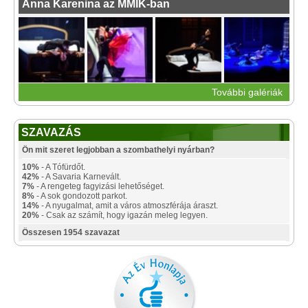
Anna Karenina az MMIK-ban
További galériák
SZAVAZÁS
Ön mit szeret legjobban a szombathelyi nyárban?
10%
- A Tófürdőt.
42%
- A Savaria Karnevált.
7%
- A rengeteg fagyizási lehetőséget.
8%
- A sok gondozott parkot.
14%
- A nyugalmat, amit a város atmoszférája áraszt.
20%
- Csak az számít, hogy igazán meleg legyen.
Összesen 1954 szavazat