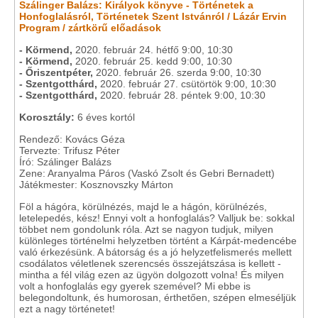
Szálinger Balázs: Királyok könyve - Történetek a
Honfoglalásról, Történetek Szent Istvánról / Lázár Ervin
Program / zártkörű előadások
- Körmend,
2020. február 24. hétfő 9:00, 10:30
- Körmend,
2020. február 25. kedd 9:00, 10:30
- Őriszentpéter,
2020. február 26. szerda 9:00, 10:30
- Szentgotthárd,
2020. február 27. csütörtök 9:00, 10:30
- Szentgotthárd,
2020. február 28. péntek 9:00, 10:30
Korosztály:
6 éves kortól
Rendező: Kovács Géza
Tervezte: Trifusz Péter
Író: Szálinger Balázs
Zene: Aranyalma Páros (Vaskó Zsolt és Gebri Bernadett)
Játékmester: Kosznovszky Márton
Föl a hágóra, körülnézés, majd le a hágón, körülnézés,
letelepedés, kész! Ennyi volt a honfoglalás? Valljuk be: sokkal
többet nem gondolunk róla. Azt se nagyon tudjuk, milyen
különleges történelmi helyzetben történt a Kárpát-medencébe
való érkezésünk. A bátorság és a jó helyzetfelismerés mellett
csodálatos véletlenek szerencsés összejátszása is kellett -
mintha a fél világ ezen az ügyön dolgozott volna! És milyen
volt a honfoglalás egy gyerek szemével? Mi ebbe is
belegondoltunk, és humorosan, érthetően, szépen elmeséljük
ezt a nagy történetet!