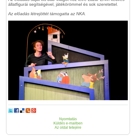
állatfigurái segítségével, játékörömmel és sok szeretettel.
Az előadás létrejöttét támogatta az NKA.
Nyomtatás
Küldés e-mailben
Az oldal tetejére