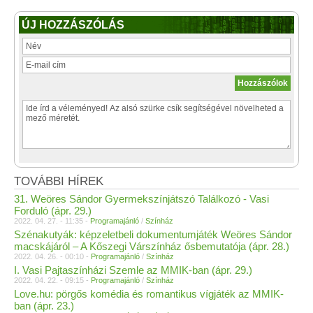
ÚJ HOZZÁSZÓLÁS
TOVÁBBI HÍREK
31. Weöres Sándor Gyermekszínjátszó Találkozó - Vasi
Forduló (ápr. 29.)
2022. 04. 27. - 11:35 -
Programajánló
/
Színház
Szénakutyák: képzeletbeli dokumentumjáték Weöres Sándor
macskájáról – A Kőszegi Várszínház ősbemutatója (ápr. 28.)
2022. 04. 26. - 00:10 -
Programajánló
/
Színház
I. Vasi Pajtaszínházi Szemle az MMIK-ban (ápr. 29.)
2022. 04. 22. - 09:15 -
Programajánló
/
Színház
Love.hu: pörgős komédia és romantikus vígjáték az MMIK-
ban (ápr. 23.)