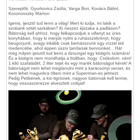
Szereplők: Gyurkovics Zsófia, Varga Bori, Kovács Bálint,
Kosznovszky Márton
Igenis, ijesztő tud lenni a világ! Mert ki tudja, mi lakik a
szobánk sötét sarkában? Ki neszez éjszaka a padláson?
Bátorság kell ahhoz, hogy felkapcsoljuk a villanyt az üres
konyhában, hogy ki merjük nyitni a ruhásszekrényt, hogy
beugorjunk, avagy inkább csak bemásszunk egy vízzel teli
medencébe, ahol éppen úszni tanítanak bennünket... Hát
még milyen ijesztő tud lenni a dzsungel egy kistigris számára!
És a kistigris nem mondhatja a boltban, hogy: Csókolom, néni!
1 kiló szafaládét, 2 liter tejet és egy marék bátorságot kérek! A
bátorságot nem lehet megtanulni mint a karácsonyi verset, és
nem lehet magunkra ölteni mint a Superman-es jelmezt.
Pedig Petikének, a kis-tigrisnek, nagyon bátornak kell lennie,
hogy visszaszerezze elvesztett csíkjait!