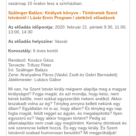
vasárnap 10 órakor lesz a színházban.
Szálinger Balázs: Királyok könyve - Történetek Szent
Istvánról / Lázár Ervin Program / zártkörű előadások
Az előadás időpontja:
2020. február 21. péntek 9:30, 11:00,
13:00, 14:30
Az előadás helyszíne:
Vasvár
Korosztály:
6 éves kortól
Rendező: Kovács Géza
Tervezte: Trifusz Péter
Író: Szálinger Balázs
Zene: Aranyalma Páros (Vaskó Zsolt és Gebri Bernadett)
Játékmester: Lukács Gábor
Mi van, ha Szent István király mégsem alapítja meg a magyar
királyságot? Fogja magát, és azt mondja, hogy kész, nem
kérek belőle, mert sokkal egyszerűbb nekem anélkül. Akkor
leszakadt volna az ég? Tényleg annyira kellett nekünk egy
állam? Egyáltalán mi is az, hogy állam? És tényleg egy nap
fogta magát, felült reggel az ágyán, és megalapította? Ilyen
egyszerű ez? Vagy akkor hogyan történt? Pedig az
államalapítás nem csak úgy megtörtént. Kemény döntések és
sok szerencse kellett hozzá. És egy nagy király. És Szent
Istvánról szabad humorosan beszélni? Mi megpróbáljuk!