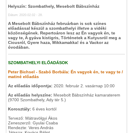
Helyszín: Szombathely, Mesebolt Bábszínház
Dátum: 2020.02.02 - 28.
A Mesebolt Bábszínház februárban is sok színes
előadással készül a szombathelyi illetve a vidéki
közönségének. Repertoáron lesz az Én vagyok én, te
vagy te, A gyáva kistigris, Történetek a Kutyusról meg a
Cicusról, Gyere haza, Mikkamakka! és a Vackor az
óvodában.
SZOMBATHELYI ELŐADÁSOK
Peter Bichsel - Szabó Borbála: Én vagyok én, te vagy te /
matiné előadás
Az előadás időpontja:
2020. február 2. vasárnap 10:00
Az előadás helyszíne:
Mesebolt Bábszínház kamaraterem
(9700 Szombathely, Ady tér 5.)
Korosztály:
6 éves kortól
Tervező: Mátravölgyi Ákos
Zeneszerző: Gyulai Csaba
Rendezte: Veres András
Játssza: Kovács Bálint