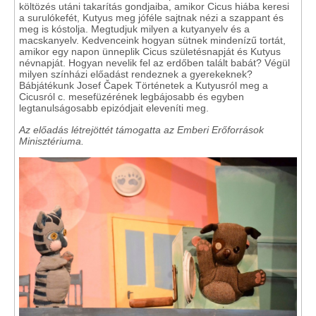
költözés utáni takarítás gondjaiba, amikor Cicus hiába keresi
a surulókefét, Kutyus meg jóféle sajtnak nézi a szappant és
meg is kóstolja. Megtudjuk milyen a kutyanyelv és a
macskanyelv. Kedvenceink hogyan sütnek mindenízű tortát,
amikor egy napon ünneplik Cicus születésnapját és Kutyus
névnapját. Hogyan nevelik fel az erdőben talált babát? Végül
milyen színházi előadást rendeznek a gyerekeknek?
Bábjátékunk Josef Čapek Történetek a Kutyusról meg a
Cicusról c. mesefüzérének legbájosabb és egyben
legtanulságosabb epizódjait eleveníti meg.
Az előadás létrejöttét támogatta az Emberi Erőforrások
Minisztériuma.