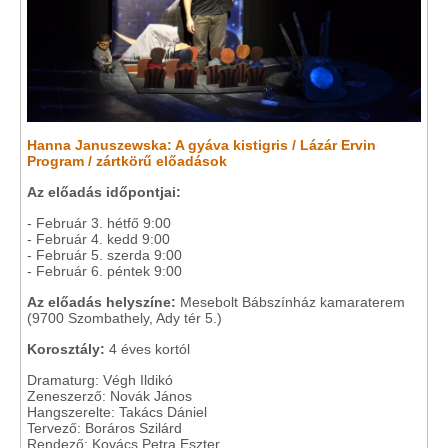
Hanna Januszewska: A gyáva kistigris / Lázár Ervin
Program / zártkörű előadások
Az előadás időpontjai:
- Február 3. hétfő 9:00
- Február 4. kedd 9:00
- Február 5. szerda 9:00
- Február 6. péntek 9:00
Az előadás helyszíne:
Mesebolt Bábszínház kamaraterem
(9700 Szombathely, Ady tér 5.)
Korosztály:
4 éves kortól
Dramaturg: Végh Ildikó
Zeneszerző: Novák János
Hangszerelte: Takács Dániel
Tervező: Boráros Szilárd
Rendező: Kovács Petra Eszter