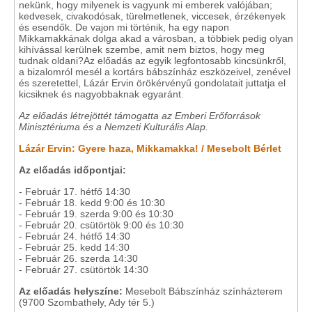
nekünk, hogy milyenek is vagyunk mi emberek valójában;
kedvesek, civakodósak, türelmetlenek, viccesek, érzékenyek
és esendők. De vajon mi történik, ha egy napon
Mikkamakkának dolga akad a városban, a többiek pedig olyan
kihívással kerülnek szembe, amit nem biztos, hogy meg
tudnak oldani?Az előadás az egyik legfontosabb kincsünkről,
a bizalomról mesél a kortárs bábszínház eszközeivel, zenével
és szeretettel, Lázár Ervin örökérvényű gondolatait juttatja el
kicsiknek és nagyobbaknak egyaránt.
Az előadás létrejöttét támogatta az Emberi Erőforrások
Minisztériuma és a Nemzeti Kulturális Alap.
Lázár Ervin: Gyere haza, Mikkamakka! / Mesebolt Bérlet
Az előadás időpontjai:
- Február 17. hétfő 14:30
- Február 18. kedd 9:00 és 10:30
- Február 19. szerda 9:00 és 10:30
- Február 20. csütörtök 9:00 és 10:30
- Február 24. hétfő 14:30
- Február 25. kedd 14:30
- Február 26. szerda 14:30
- Február 27. csütörtök 14:30
Az előadás helyszíne:
Mesebolt Bábszínház színházterem
(9700 Szombathely, Ady tér 5.)