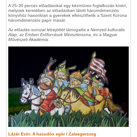
A 25-30 perces előadásokat egy kézműves foglalkozás kíséri,
melynek keretében az előadásban látott háromdimenziós
könyvhöz hasonlóan a gyerekek elkészíthetik a Szent Korona
háromdimenziós papír mását.
Az előadás-sorozat létrejöttét támogatta a Nemzeti kulturális
Alap, az Emberi Erőforrások Minisztériuma, és a Magyar
Művészeti Akadémia.
Lázár Evin: A hazudós egér / Zalaegerszeg