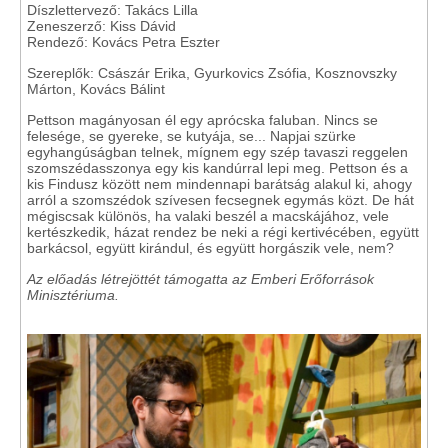
Díszlettervező: Takács Lilla
Zeneszerző: Kiss Dávid
Rendező: Kovács Petra Eszter
Szereplők: Császár Erika, Gyurkovics Zsófia, Kosznovszky
Márton, Kovács Bálint
Pettson magányosan él egy aprócska faluban. Nincs se
felesége, se gyereke, se kutyája, se... Napjai szürke
egyhangúságban telnek, mígnem egy szép tavaszi reggelen
szomszédasszonya egy kis kandúrral lepi meg. Pettson és a
kis Findusz között nem mindennapi barátság alakul ki, ahogy
arról a szomszédok szívesen fecsegnek egymás közt. De hát
mégiscsak különös, ha valaki beszél a macskájához, vele
kertészkedik, házat rendez be neki a régi kertivécében, együtt
barkácsol, együtt kirándul, és együtt horgászik vele, nem?
Az előadás létrejöttét támogatta az Emberi Erőforrások
Minisztériuma.