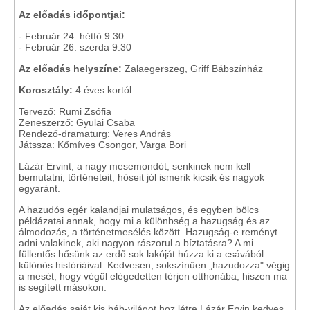
Az előadás időpontjai:
- Február 24. hétfő 9:30
- Február 26. szerda 9:30
Az előadás helyszíne:
Zalaegerszeg, Griff Bábszínház
Korosztály:
4 éves kortól
Tervező: Rumi Zsófia
Zeneszerző: Gyulai Csaba
Rendező-dramaturg: Veres András
Játssza: Kőmíves Csongor, Varga Bori
Lázár Ervint, a nagy mesemondót, senkinek nem kell
bemutatni, történeteit, hőseit jól ismerik kicsik és nagyok
egyaránt.
A hazudós egér kalandjai mulatságos, és egyben bölcs
példázatai annak, hogy mi a különbség a hazugság és az
álmodozás, a történetmesélés között. Hazugság-e reményt
adni valakinek, aki nagyon rászorul a bíztatásra? A mi
füllentős hősünk az erdő sok lakóját húzza ki a csávából
különös históriáival. Kedvesen, sokszínűen „hazudozza" végig
a mesét, hogy végül elégedetten térjen otthonába, hiszen ma
is segített másokon.
Az előadás saját kis báb-világot hoz létre Lázár Ervin kedves