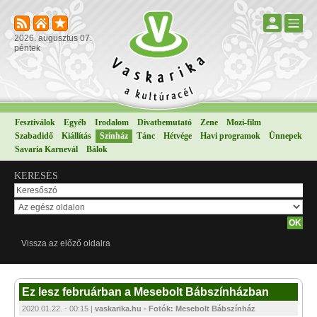
2026. augusztus 07.
péntek
Fesztiválok
Egyéb
Irodalom
Divatbemutató
Zene
Mozi-film
Szabadidő
Kiállítás
Színház
Tánc
Hétvége
Havi programok
Ünnepek
Savaria Karnevál
Bálok
KERESÉS
Vissza az előző oldalra
Ez lesz februárban a Mesebolt Bábszínházban
2020.01.22. - 00:15 |
vaskarika.hu - Fotók: Mesebolt Bábszínház