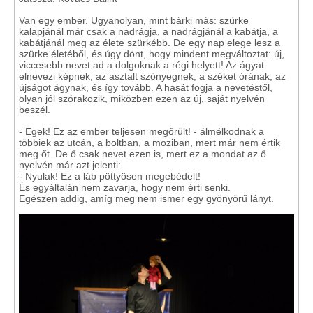
Van egy ember. Ugyanolyan, mint bárki más: szürke
kalapjánál már csak a nadrágja, a nadrágjánál a kabátja, a
kabátjánál meg az élete szürkébb. De egy nap elege lesz a
szürke életéből, és úgy dönt, hogy mindent megváltoztat: új,
viccesebb nevet ad a dolgoknak a régi helyett! Az ágyat
elnevezi képnek, az asztalt szőnyegnek, a széket órának, az
újságot ágynak, és így tovább. A hasát fogja a nevetéstől,
olyan jól szórakozik, miközben ezen az új, saját nyelvén
beszél.
- Egek! Ez az ember teljesen megőrült! - álmélkodnak a
többiek az utcán, a boltban, a moziban, mert már nem értik
meg őt. De ő csak nevet ezen is, mert ez a mondat az ő
nyelvén már azt jelenti:
- Nyulak! Ez a láb pöttyösen megebédelt!
És egyáltalán nem zavarja, hogy nem érti senki.
Egészen addig, amíg meg nem ismer egy gyönyörű lányt.