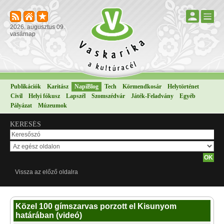
2026. augusztus 09.
vasárnap
Publikációk
Karitász
NapiBlog
Tech
Körmendkosár
Helytörténet
Civil
Helyi fókusz
Lapszél
Szomszédvár
Játék-Feladvány
Egyéb
Pályázat
Múzeumok
KERESÉS
Vissza az előző oldalra
Közel 100 gímszarvas porzott el Kisunyom
határában (videó)