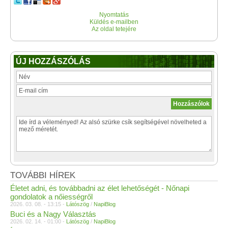
Nyomtatás
Küldés e-mailben
Az oldal tetejére
ÚJ HOZZÁSZÓLÁS
TOVÁBBI HÍREK
Életet adni, és továbbadni az élet lehetőségét - Nőnapi
gondolatok a nőiességről
2026. 03. 08. - 13:15 -
Látószög
/
NapiBlog
Buci és a Nagy Választás
2026. 02. 14. - 01:00 -
Látószög
/
NapiBlog