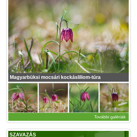
Magyarbüksi mocsári kockásliliom-túra
További galériák
SZAVAZÁS