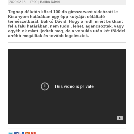
2020.02.18. - 17:00 |
Balikó Dávid
Tegnap délután közel 100 db gímszarvast videózott le
Kisunyom határában egy épp kutyáját sétáltató
természetbarát, Balikó Dávid. Hogy a rudli miért bukkant
fel a falu határában, nem tudni, lehet, agancsoztak, vagy
egyéb ok miatt ijedtek meg, de a vonulás után két földdel
arrébb megálltak és tovább legelésztek.