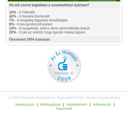
Ön mit szeret legjobban a szombathelyi nyárban?
10%
- A Tófürdőt.
42%
- A Savaria Karnevált.
7%
- A rengeteg fagyizási lehetőséget.
8%
- A sok gondozott parkot.
14%
- A nyugalmat, amit a város atmoszférája áraszt.
20%
- Csak az számít, hogy igazán meleg legyen.
Összesen 1954 szavazat
© 2008 Vaskarika Kulturális és Szabadidő Portál - Minden jog fenntartva
Impresszum
|
Médiaajánlat
|
Adatvédelem
|
Információk
|
Kapcsolat