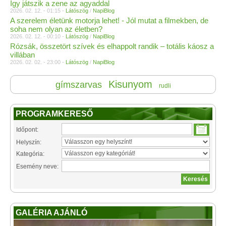
Így játszik a zene az agyaddal
2026. 02. 12. - 01:15 -
Látószög
/
NapiBlog
A szerelem életünk motorja lehet! - Jól mutat a filmekben, de
soha nem olyan az életben?
2026. 02. 12. - 00:10 -
Látószög
/
NapiBlog
Rózsák, összetört szívek és elhappolt randik – totális káosz a
villában
2026. 02. 02. - 23:00 -
Látószög
/
NapiBlog
Kisunyom
gímszarvas
rudli
PROGRAMKERESŐ
Időpont:
Helyszín:
Kategória:
Esemény neve:
GALÉRIA AJÁNLÓ