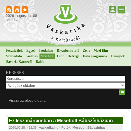
2026. augusztus 08.
szombat
Fesztiválok
Egyéb
Irodalom
Divatbemutató
Zene
Mozi-film
Szabadidő
Kiállítás
Színház
Tánc
Hétvége
Havi programok
Ünnepek
Savaria Karnevál
Bálok
KERESÉS
Vissza az előző oldalra
Ez lesz márciusban a Mesebolt Bábszínházban
2020.02.28. - 12:35 |
vaskarika.hu - Fotók: Mesebolt Bábszínház