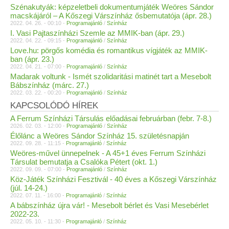
Szénakutyák: képzeletbeli dokumentumjáték Weöres Sándor
macskájáról – A Kőszegi Várszínház ősbemutatója (ápr. 28.)
2022. 04. 26. - 00:10 -
Programajánló
/
Színház
I. Vasi Pajtaszínházi Szemle az MMIK-ban (ápr. 29.)
2022. 04. 22. - 09:15 -
Programajánló
/
Színház
Love.hu: pörgős komédia és romantikus vígjáték az MMIK-
ban (ápr. 23.)
2022. 04. 21. - 07:00 -
Programajánló
/
Színház
Madarak voltunk - Ismét szolidaritási matinét tart a Mesebolt
Bábszínház (márc. 27.)
2022. 03. 22. - 00:20 -
Programajánló
/
Színház
KAPCSOLÓDÓ HÍREK
A Ferrum Színházi Társulás előadásai februárban (febr. 7-8.)
2026. 02. 03. - 12:00 -
Programajánló
/
Színház
Élőlánc a Weöres Sándor Színház 15. születésnapján
2022. 09. 28. - 11:15 -
Programajánló
/
Színház
Weöres-művel ünnepelnek - A 45+1 éves Ferrum Színházi
Társulat bemutatja a Csalóka Pétert (okt. 1.)
2022. 09. 09. - 07:00 -
Programajánló
/
Színház
Köz-Játék Színházi Fesztivál - 40 éves a Kőszegi Várszínház
(júl. 14-24.)
2022. 07. 11. - 16:00 -
Programajánló
/
Színház
A bábszínház újra vár! - Mesebolt bérlet és Vasi Mesebérlet
2022-23.
2022. 05. 10. - 11:30 -
Programajánló
/
Színház