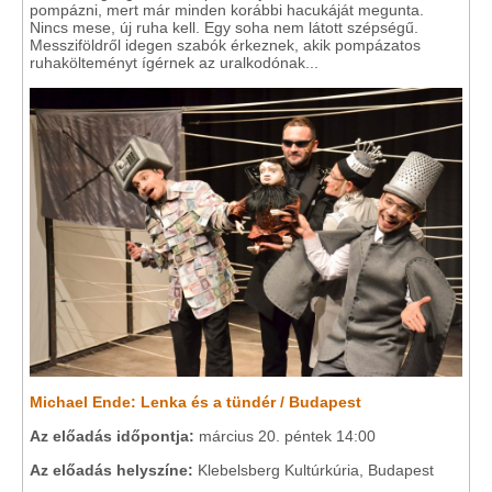
pompázni, mert már minden korábbi hacukáját megunta.
Nincs mese, új ruha kell. Egy soha nem látott szépségű.
Messziföldről idegen szabók érkeznek, akik pompázatos
ruhakölteményt ígérnek az uralkodónak...
Michael Ende: Lenka és a tündér / Budapest
Az előadás időpontja:
március 20. péntek 14:00
Az előadás helyszíne:
Klebelsberg Kultúrkúria, Budapest