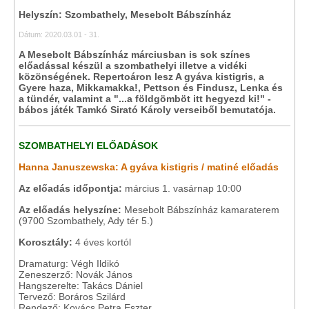
Helyszín: Szombathely, Mesebolt Bábszínház
Dátum: 2020.03.01 - 31.
A Mesebolt Bábszínház márciusban is sok színes
előadással készül a szombathelyi illetve a vidéki
közönségének. Repertoáron lesz A gyáva kistigris, a
Gyere haza, Mikkamakka!, Pettson és Findusz, Lenka és
a tündér, valamint a "...a földgömböt itt hegyezd ki!" -
bábos játék Tamkó Sirató Károly verseiből bemutatója.
SZOMBATHELYI ELŐADÁSOK
Hanna Januszewska: A gyáva kistigris / matiné előadás
Az előadás időpontja:
március 1. vasárnap 10:00
Az előadás helyszíne:
Mesebolt Bábszínház kamaraterem
(9700 Szombathely, Ady tér 5.)
Korosztály:
4 éves kortól
Dramaturg: Végh Ildikó
Zeneszerző: Novák János
Hangszerelte: Takács Dániel
Tervező: Boráros Szilárd
Rendező: Kovács Petra Eszter