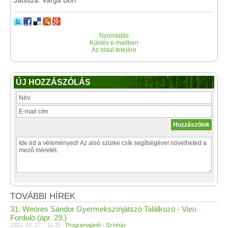
Nyomtatás
Küldés e-mailben
Az oldal tetejére
ÚJ HOZZÁSZÓLÁS
TOVÁBBI HÍREK
31. Weöres Sándor Gyermekszínjátszó Találkozó - Vasi
Forduló (ápr. 29.)
2022. 04. 27. - 11:35 -
Programajánló
/
Színház