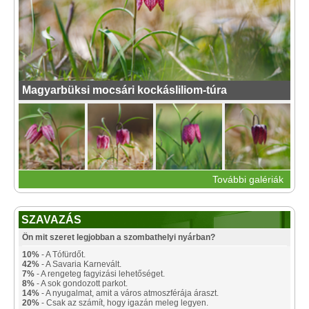
Magyarbüksi mocsári kockásliliom-túra
További galériák
SZAVAZÁS
Ön mit szeret legjobban a szombathelyi nyárban?
10%
- A Tófürdőt.
42%
- A Savaria Karnevált.
7%
- A rengeteg fagyizási lehetőséget.
8%
- A sok gondozott parkot.
14%
- A nyugalmat, amit a város atmoszférája áraszt.
20%
- Csak az számít, hogy igazán meleg legyen.