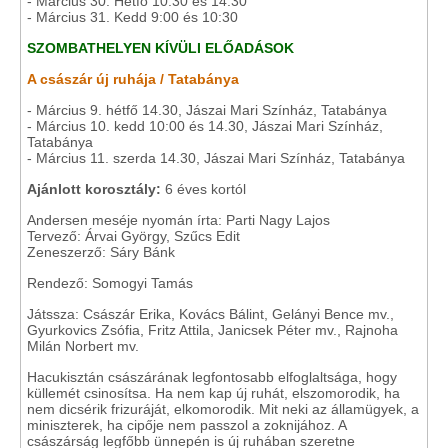
- Március 30. Hétfő 10:30 és 14:30
- Március 31. Kedd 9:00 és 10:30
SZOMBATHELYEN KÍVÜLI ELŐADÁSOK
A császár új ruhája / Tatabánya
- Március 9. hétfő 14.30, Jászai Mari Színház, Tatabánya
- Március 10. kedd 10:00 és 14.30, Jászai Mari Színház,
Tatabánya
- Március 11. szerda 14.30, Jászai Mari Színház, Tatabánya
Ajánlott korosztály:
6 éves kortól
Andersen meséje nyomán írta: Parti Nagy Lajos
Tervező: Árvai György, Szűcs Edit
Zeneszerző: Sáry Bánk
Rendező: Somogyi Tamás
Játssza: Császár Erika, Kovács Bálint, Gelányi Bence mv.,
Gyurkovics Zsófia, Fritz Attila, Janicsek Péter mv., Rajnoha
Milán Norbert mv.
Hacukisztán császárának legfontosabb elfoglaltsága, hogy
küllemét csinosítsa. Ha nem kap új ruhát, elszomorodik, ha
nem dicsérik frizuráját, elkomorodik. Mit neki az államügyek, a
miniszterek, ha cipője nem passzol a zoknijához. A
császárság legfőbb ünnepén is új ruhában szeretne