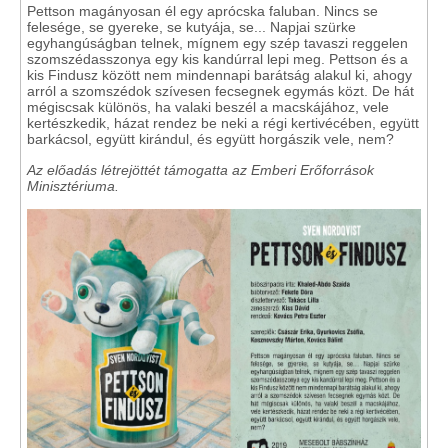
Pettson magányosan él egy aprócska faluban. Nincs se
felesége, se gyereke, se kutyája, se... Napjai szürke
egyhangúságban telnek, mígnem egy szép tavaszi reggelen
szomszédasszonya egy kis kandúrral lepi meg. Pettson és a
kis Findusz között nem mindennapi barátság alakul ki, ahogy
arról a szomszédok szívesen fecsegnek egymás közt. De hát
mégiscsak különös, ha valaki beszél a macskájához, vele
kertészkedik, házat rendez be neki a régi kertivécében, együtt
barkácsol, együtt kirándul, és együtt horgászik vele, nem?
Az előadás létrejöttét támogatta az Emberi Erőforrások
Minisztériuma.