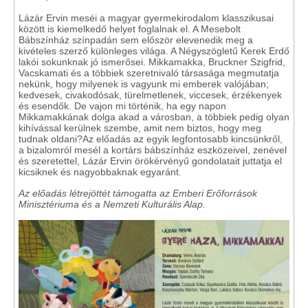
Lázár Ervin meséi a magyar gyermekirodalom klasszikusai
között is kiemelkedő helyet foglalnak el. A Mesebolt
Bábszínház színpadán sem először elevenedik meg a
kivételes szerző különleges világa. A Négyszögletű Kerek Erdő
lakói sokunknak jó ismerősei. Mikkamakka, Bruckner Szigfrid,
Vacskamati és a többiek szeretnivaló társasága megmutatja
nekünk, hogy milyenek is vagyunk mi emberek valójában;
kedvesek, civakodósak, türelmetlenek, viccesek, érzékenyek
és esendők. De vajon mi történik, ha egy napon
Mikkamakkának dolga akad a városban, a többiek pedig olyan
kihívással kerülnek szembe, amit nem biztos, hogy meg
tudnak oldani?Az előadás az egyik legfontosabb kincsünkről,
a bizalomról mesél a kortárs bábszínház eszközeivel, zenével
és szeretettel, Lázár Ervin örökérvényű gondolatait juttatja el
kicsiknek és nagyobbaknak egyaránt.
Az előadás létrejöttét támogatta az Emberi Erőforrások
Minisztériuma és a Nemzeti Kulturális Alap.