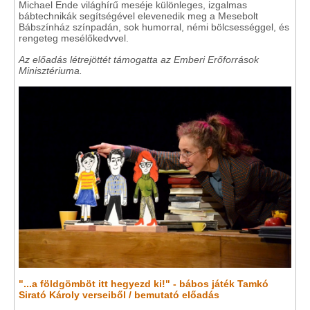
Michael Ende világhírű meséje különleges, izgalmas
bábtechnikák segítségével elevenedik meg a Mesebolt
Bábszínház színpadán, sok humorral, némi bölcsességgel, és
rengeteg mesélőkedvvel.
Az előadás létrejöttét támogatta az Emberi Erőforrások
Minisztériuma.
"...a földgömböt itt hegyezd ki!" - bábos játék Tamkó
Sirató Károly verseiből / bemutató előadás