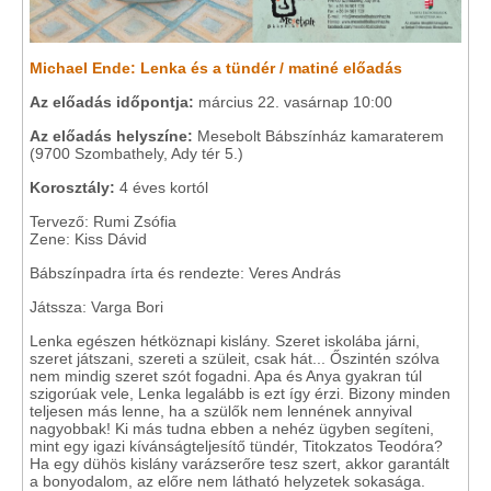
Michael Ende: Lenka és a tündér / matiné előadás
Az előadás időpontja:
március 22. vasárnap 10:00
Az előadás helyszíne:
Mesebolt Bábszínház kamaraterem
(9700 Szombathely, Ady tér 5.)
Korosztály:
4 éves kortól
Tervező: Rumi Zsófia
Zene: Kiss Dávid
Bábszínpadra írta és rendezte: Veres András
Játssza: Varga Bori
Lenka egészen hétköznapi kislány. Szeret iskolába járni,
szeret játszani, szereti a szüleit, csak hát... Őszintén szólva
nem mindig szeret szót fogadni. Apa és Anya gyakran túl
szigorúak vele, Lenka legalább is ezt így érzi. Bizony minden
teljesen más lenne, ha a szülők nem lennének annyival
nagyobbak! Ki más tudna ebben a nehéz ügyben segíteni,
mint egy igazi kívánságteljesítő tündér, Titokzatos Teodóra?
Ha egy dühös kislány varázserőre tesz szert, akkor garantált
a bonyodalom, az előre nem látható helyzetek sokasága.