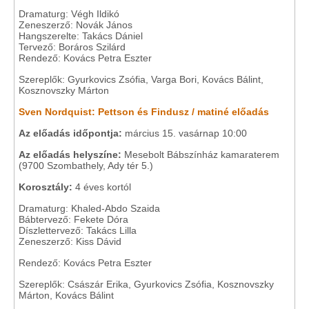
Dramaturg: Végh Ildikó
Zeneszerző: Novák János
Hangszerelte: Takács Dániel
Tervező: Boráros Szilárd
Rendező: Kovács Petra Eszter
Szereplők: Gyurkovics Zsófia, Varga Bori, Kovács Bálint,
Kosznovszky Márton
Sven Nordquist: Pettson és Findusz / matiné előadás
Az előadás időpontja:
március 15. vasárnap 10:00
Az előadás helyszíne:
Mesebolt Bábszínház kamaraterem
(9700 Szombathely, Ady tér 5.)
Korosztály:
4 éves kortól
Dramaturg: Khaled-Abdo Szaida
Bábtervező: Fekete Dóra
Díszlettervező: Takács Lilla
Zeneszerző: Kiss Dávid
Rendező: Kovács Petra Eszter
Szereplők: Császár Erika, Gyurkovics Zsófia, Kosznovszky
Márton, Kovács Bálint