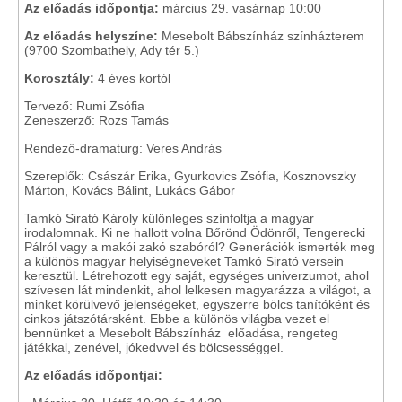
Az előadás időpontja:
március 29. vasárnap 10:00
Az előadás helyszíne:
Mesebolt Bábszínház színházterem
(9700 Szombathely, Ady tér 5.)
Korosztály:
4 éves kortól
Tervező: Rumi Zsófia
Zeneszerző: Rozs Tamás
Rendező-dramaturg: Veres András
Szereplők: Császár Erika, Gyurkovics Zsófia, Kosznovszky
Márton, Kovács Bálint, Lukács Gábor
Tamkó Sirató Károly különleges színfoltja a magyar
irodalomnak. Ki ne hallott volna Bőrönd Ödönről, Tengerecki
Pálról vagy a makói zakó szabóról? Generációk ismerték meg
a különös magyar helyiségneveket Tamkó Sirató versein
keresztül. Létrehozott egy saját, egységes univerzumot, ahol
szívesen lát mindenkit, ahol lelkesen magyarázza a világot, a
minket körülvevő jelenségeket, egyszerre bölcs tanítóként és
cinkos játszótársként. Ebbe a különös világba vezet el
bennünket a Mesebolt Bábszínház előadása, rengeteg
játékkal, zenével, jókedvvel és bölcsességgel.
Az előadás időpontjai: