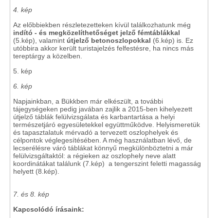
4. kép
Az előbbiekben részletezetteken kívül találkozhatunk még
indító - és megközelíthetőséget jelző fémtáblákkal
(5.kép), valamint
útjelző betonoszlopokkal
(6.kép) is. Ez
utóbbira akkor került turistajelzés felfestésre, ha nincs más
tereptárgy a közelben.
5. kép
6. kép
Napjainkban, a Bükkben már elkészült, a további
tájegységeken pedig javában zajlik a 2015-ben kihelyezett
útjelző táblák felülvizsgálata és karbantartása a helyi
természetjáró egyesületekkel együttműködve. Helyismeretük
és tapasztalatuk mérvadó a tervezett oszlophelyek és
célpontok véglegesítésében. A még használatban lévő, de
lecserélésre váró táblákat könnyű megkülönböztetni a már
felülvizsgáltaktól: a régieken az oszlophely neve alatt
koordinátákat találunk (7.kép) a tengerszint feletti magasság
helyett (8.kép).
7. és 8. kép
Kapcsolódó írásaink: