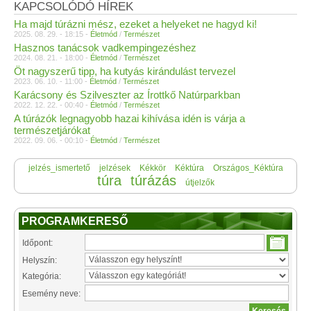
KAPCSOLÓDÓ HÍREK
Ha majd túrázni mész, ezeket a helyeket ne hagyd ki!
2025. 08. 29. - 18:15 -
Életmód
/
Természet
Hasznos tanácsok vadkempingezéshez
2024. 08. 21. - 18:00 -
Életmód
/
Természet
Öt nagyszerű tipp, ha kutyás kirándulást tervezel
2023. 06. 10. - 11:00 -
Életmód
/
Természet
Karácsony és Szilveszter az Írottkő Natúrparkban
2022. 12. 22. - 00:40 -
Életmód
/
Természet
A túrázók legnagyobb hazai kihívása idén is várja a
természetjárókat
2022. 09. 06. - 00:10 -
Életmód
/
Természet
jelzés_ismertető
jelzések
Kékkör
Kéktúra
Országos_Kéktúra
túra
túrázás
útjelzők
PROGRAMKERESŐ
Időpont:
Helyszín:
Kategória:
Esemény neve: