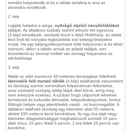
mentén helyezkedik el és a táblák tartalma is arra az
útvonalra vonatkozik.
2. kép
Lejjebb haladva a sárga,
nyílvégű útjelző irányítótáblákat
találjuk. Az általános szabály szerint először két egysoros
(3.kép) következik, amelyek közül a felső Hollóháza, az alatta
lévő Írott-kő irányába legközelebb eső bélyegzőhelyekre
mutat. Ha egy bélyegzőlenyomatot több helyszínen is be lehet
szerezni, akkor a táblán annak az adatát találjuk, ami
közvetlenül az útvonal mellett van és/vagy folyamatos az
elérhetősége.
3. kép
Alább az úttól maximum 50 méteres távolságban fellelhető
látnivalók felé mutató táblák
(4.kép) találhatóak irányonként
és távolság szerinti sorrendben folyamatosan feltüntetve,
azaz oszloptól oszlopig addig látjuk őket kiírva, amíg meg
nem érkezünk ezekhez. A szóban forgó célpontok lehetnek
természeti és kulturális látnivalók, településközpontok, fontos
földrajzi helyek vagy jelentősebb vasúti - és buszmegállók. A
táblákon található távolság egy kilométer alatt 50 méterre,
afelett 100 méterre kerül kerekítésre. Az egy óra alatt négy
kilométer átlagsebességgel meghatározott szintidő 15 perc
alatt nincs, 15 perc felett 5 percre, 1 óra felett 10 percre van
kerekítve.