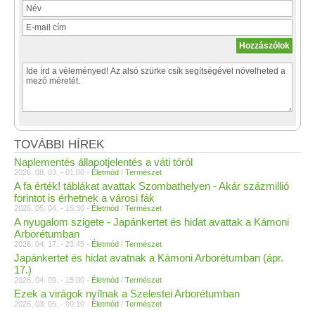
TOVÁBBI HÍREK
Naplementés állapotjelentés a váti tóról
2026. 08. 03. - 01:00 -
Életmód
/
Természet
A fa érték! táblákat avattak Szombathelyen - Akár százmillió
forintot is érhetnek a városi fák
2026. 05. 04. - 15:30 -
Életmód
/
Természet
A nyugalom szigete - Japánkertet és hidat avattak a Kámoni
Arborétumban
2026. 04. 17. - 23:45 -
Életmód
/
Természet
Japánkertet és hidat avatnak a Kámoni Arborétumban (ápr.
17.)
2026. 04. 09. - 15:00 -
Életmód
/
Természet
Ezek a virágok nyílnak a Szelestei Arborétumban
2026. 03. 05. - 00:10 -
Életmód
/
Természet