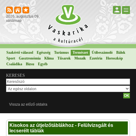
2026. augusztus 09.
vasárnap
Szakértő válaszol
Egészség
Turizmus
Természet
Útibeszámoló
Bálok
Sport
Gasztronómia
Klíma
Tűsarok
Mozaik
Ezotéria
Horoszkóp
Családika
Bizsu
Egyéb
KERESÉS
Vissza az előző oldalra
Kisokos az útjelzőtáblákhoz - Felülvizsgált és
lecserélt táblák