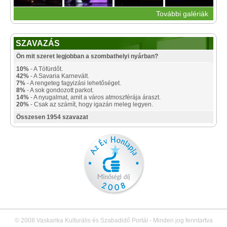
További galériák
SZAVAZÁS
Ön mit szeret legjobban a szombathelyi nyárban?
10%
- A Tófürdőt.
42%
- A Savaria Karnevált.
7%
- A rengeteg fagyizási lehetőséget.
8%
- A sok gondozott parkot.
14%
- A nyugalmat, amit a város atmoszférája áraszt.
20%
- Csak az számít, hogy igazán meleg legyen.
Összesen 1954 szavazat
© 2008 Vaskarika Kulturális és Szabadidő Portál - Minden jog fenntartva