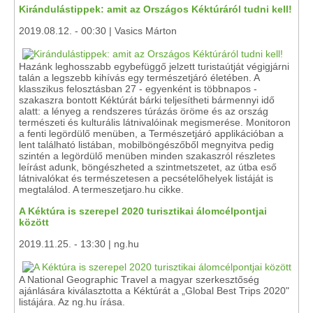
Kirándulástippek: amit az Országos Kéktúráról tudni kell!
2019.08.12. - 00:30 | Vasics Márton
Hazánk leghosszabb egybefüggő jelzett turistaútját végigjárni
talán a legszebb kihívás egy természetjáró életében. A
klasszikus felosztásban 27 - egyenként is többnapos -
szakaszra bontott Kéktúrát bárki teljesítheti bármennyi idő
alatt: a lényeg a rendszeres túrázás öröme és az ország
természeti és kulturális látnivalóinak megismerése. Monitoron
a fenti legördülő menüben, a Természetjáró applikációban a
lent található listában, mobilböngészőből megnyitva pedig
szintén a legördülő menüben minden szakaszról részletes
leírást adunk, böngészheted a szintmetszetet, az útba eső
látnivalókat és természetesen a pecsételőhelyek listáját is
megtalálod. A termeszetjaro.hu cikke.
A Kéktúra is szerepel 2020 turisztikai álomcélpontjai
között
2019.11.25. - 13:30 | ng.hu
A National Geographic Travel a magyar szerkesztőség
ajánlására kiválasztotta a Kéktúrát a „Global Best Trips 2020"
listájára. Az ng.hu írása.