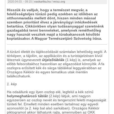
2020.04.03. - 09:15 |
vaskarika.hu / mtsz.org
Hisszük és valljuk, hogy a természet megvár, a
felelősségteljes túrázó pedig ezekben az időkben az
otthonmaradás mellett dönt, hiszen minden mással
szemben prioritást élvez a járványügyi intézkedések
betartása. Cikkünkben olyan tudásanyaggal szeretnénk
gazdagabbá tenni benneteket, amelynek remélhetőleg
nagy hasznát veszitek majd a túrabakancsok későbbi
koptatásakor. A Magyar Természetjáró Szövetség írása.
A túrázó életét és tájékozódását számtalan lehetőség segíti. A
térképen, a tájolón, az applikáción és a turistajelzésen kívül
léteznek úgynevezett
útjelzőtáblák
(1.kép) is, amelyek az
előbb felsoroltakhoz hasonlóan az eligazodást könnyítik. A fa
oszlopra erősített kék és sárga táblákkal leggyakrabban az
Országos Kékkör és egyes tematikus utak mentén
találkozhatunk.
1. kép
Ha odaállunk egy ilyen oszlop elé, legfelül a kék színű
helymeghatározó táblát
(2.kép) látjuk, ami nagyon
egyszerűen az oszlop nevét és tengerszint feletti magasságát
tünteti fel. Emellett minden esetben tartalmaz egy egyedi
azonosítót (a 2. kép bal alsó sarkában). Országos Kékkör
piktogramot akkor láthatunk rajta, amennyiben az OKK