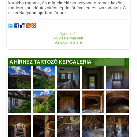
korokba ragadja, és míg elmélázva bolyong e romok között,
modern kori időutazóként lépdel át éveken és századokon. A
sitkei Battyánmajorban jártunk.
Nyomtatás
Küldés e-mailben
Az oldal tetejére
A HÍRHEZ TARTOZÓ KÉPGALÉRIA