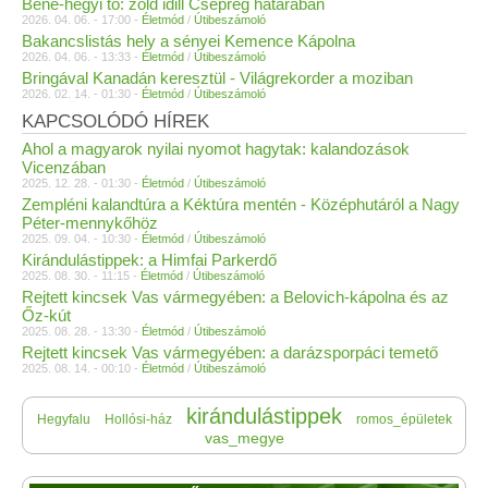
Bene-hegyi tó: zöld idill Csepreg határában
2026. 04. 06. - 17:00 -
Életmód
/
Útibeszámoló
Bakancslistás hely a sényei Kemence Kápolna
2026. 04. 06. - 13:33 -
Életmód
/
Útibeszámoló
Bringával Kanadán keresztül - Világrekorder a moziban
2026. 02. 14. - 01:30 -
Életmód
/
Útibeszámoló
KAPCSOLÓDÓ HÍREK
Ahol a magyarok nyilai nyomot hagytak: kalandozások
Vicenzában
2025. 12. 28. - 01:30 -
Életmód
/
Útibeszámoló
Zempléni kalandtúra a Kéktúra mentén - Középhutáról a Nagy
Péter-mennykőhöz
2025. 09. 04. - 10:30 -
Életmód
/
Útibeszámoló
Kirándulástippek: a Himfai Parkerdő
2025. 08. 30. - 11:15 -
Életmód
/
Útibeszámoló
Rejtett kincsek Vas vármegyében: a Belovich-kápolna és az
Őz-kút
2025. 08. 28. - 13:30 -
Életmód
/
Útibeszámoló
Rejtett kincsek Vas vármegyében: a darázsporpáci temető
2025. 08. 14. - 00:10 -
Életmód
/
Útibeszámoló
kirándulástippek
Hegyfalu
Hollósi-ház
romos_épületek
vas_megye