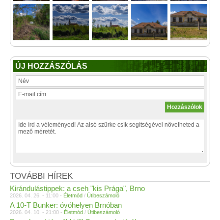
ÚJ HOZZÁSZÓLÁS
TOVÁBBI HÍREK
Kirándulástippek: a cseh "kis Prága", Brno
2026. 04. 26. - 11:00 -
Életmód
/
Útibeszámoló
A 10-T Bunker: óvóhelyen Brnóban
2026. 04. 10. - 21:00 -
Életmód
/
Útibeszámoló