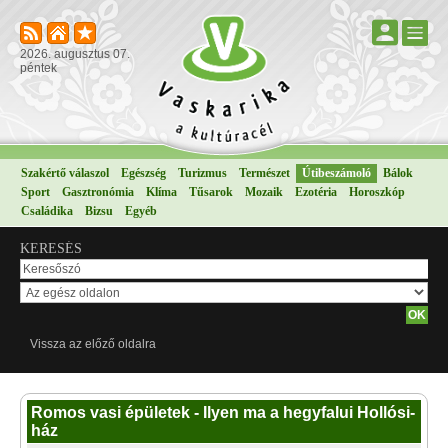
2026. augusztus 07.
péntek
Szakértő válaszol
Egészség
Turizmus
Természet
Útibeszámoló
Bálok
Sport
Gasztronómia
Klíma
Tűsarok
Mozaik
Ezotéria
Horoszkóp
Családika
Bizsu
Egyéb
KERESÉS
Vissza az előző oldalra
Romos vasi épületek - Ilyen ma a hegyfalui Hollósi-
ház