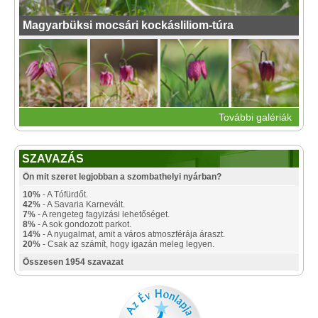
Magyarbüksi mocsári kockásliliom-túra
További galériák
SZAVAZÁS
Ön mit szeret legjobban a szombathelyi nyárban?
10%
- A Tófürdőt.
42%
- A Savaria Karnevált.
7%
- A rengeteg fagyizási lehetőséget.
8%
- A sok gondozott parkot.
14%
- A nyugalmat, amit a város atmoszférája áraszt.
20%
- Csak az számít, hogy igazán meleg legyen.
Összesen 1954 szavazat