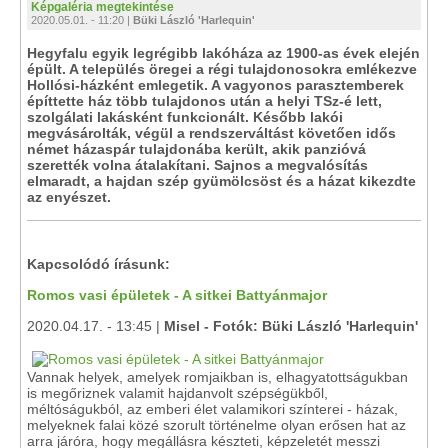
Képgaléria megtekintése
2020.05.01. - 11:20 |
Büki László 'Harlequin'
Hegyfalu egyik legrégibb lakóháza az 1900-as évek elején
épült. A település öregei a régi tulajdonosokra emlékezve
Hollósi-házként emlegetik. A vagyonos parasztemberek
építtette ház több tulajdonos után a helyi TSz-é lett,
szolgálati lakásként funkcionált. Később lakói
megvásárolták, végül a rendszerváltást követően idős
német házaspár tulajdonába került, akik panzióvá
szerették volna átalakítani. Sajnos a megvalósítás
elmaradt, a hajdan szép gyümölcsöst és a házat kikezdte
az enyészet.
Kapcsolódó írásunk:
Romos vasi épületek - A sitkei Battyánmajor
2020.04.17. - 13:45 |
Misel - Fotók: Büki László 'Harlequin'
Vannak helyek, amelyek romjaikban is, elhagyatottságukban
is megőriznek valamit hajdanvolt szépségükből,
méltóságukból, az emberi élet valamikori színterei - házak,
melyeknek falai közé szorult történelme olyan erősen hat az
arra járóra, hogy megállásra készteti, képzeletét messzi