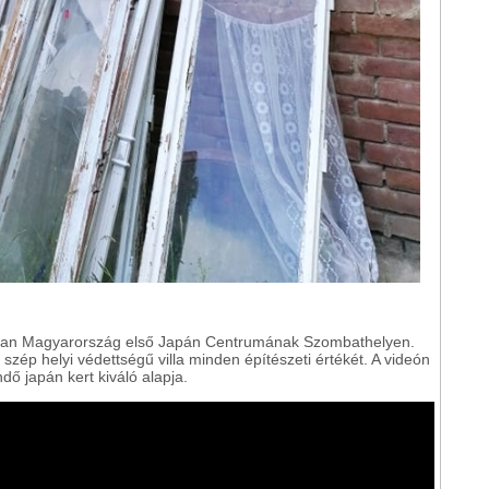
rosan Magyarország első Japán Centrumának Szombathelyen.
 szép helyi védettségű villa minden építészeti értékét. A videón
ő japán kert kiváló alapja.