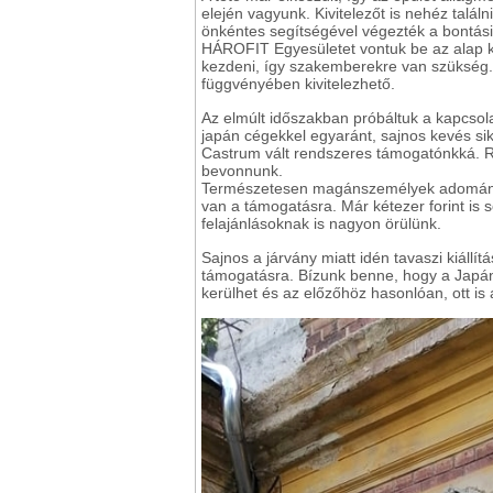
elején vagyunk. Kivitelezőt is nehéz talá
önkéntes segítségével végezték a bontási
HÁROFIT Egyesületet vontuk be az alap k
kezdeni, így szakemberekre van szükség. 
függvényében kivitelezhető.
Az elmúlt időszakban próbáltuk a kapcsolat
japán cégekkel egyaránt, sajnos kevés sik
Castrum vált rendszeres támogatónkká. Re
bevonnunk.
Természetesen magánszemélyek adomány
van a támogatásra. Már kétezer forint is 
felajánlásoknak is nagyon örülünk.
Sajnos a járvány miatt idén tavaszi kiál
támogatásra. Bízunk benne, hogy a Japán
kerülhet és az előzőhöz hasonlóan, ott i