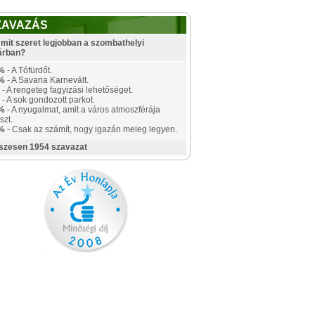
ZAVAZÁS
mit szeret legjobban a szombathelyi
árban?
%
- A Tófürdőt.
%
- A Savaria Karnevált.
- A rengeteg fagyizási lehetőséget.
- A sok gondozott parkot.
%
- A nyugalmat, amit a város atmoszférája
szt.
%
- Csak az számít, hogy igazán meleg legyen.
szesen 1954 szavazat