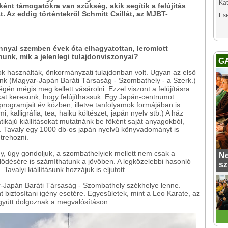
Kat
őként támogatókra van szükség, akik segítik a felújítás
t. Az eddig történtekről Schmitt Csillát, az MJBT-
Es
onnyal szemben évek óta elhagyatottan, leromlott
udnunk, mik a jelenlegi tulajdonviszonyai?
G
nok használták, önkormányzati tulajdonban volt. Ugyan az első
ünk (Magyar-Japán Baráti Társaság - Szombathely - a Szerk.)
égén mégis meg kellett vásárolni. Ezzel viszont a felújításra
at keresünk, hogy felújíthassuk. Egy Japán-centrumot
programjait év közben, illetve tanfolyamok formájában is
, kalligráfia, tea, haiku költészet, japán nyelv stb.) A ház
tikájú kiállításokat mutatnánk be főként saját anyagokból,
l. Tavaly egy 1000 db-os japán nyelvű könyvadományt is
trehozni.
ny, úgy gondoljuk, a szombathelyiek mellett nem csak a
Ne
ődésére is számíthatunk a jövőben. A legközelebbi hasonló
sz
avalyi kiállításunk hozzájuk is eljutott.
Japán Baráti Társaság - Szombathely székhelye lenne.
t biztosítani igény esetére. Egyesületek, mint a Leo Karate, az
gyütt dolgoznak a megvalósításon.