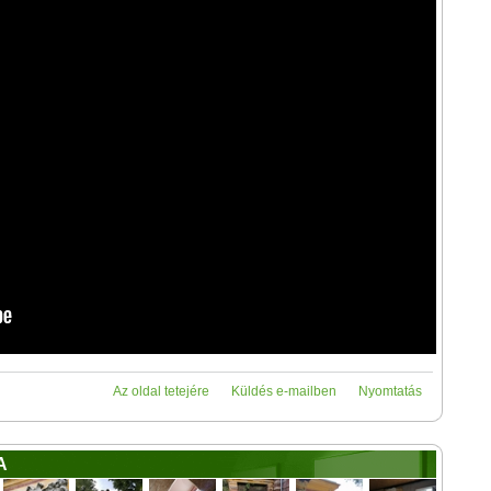
Az oldal tetejére
Küldés e-mailben
Nyomtatás
A