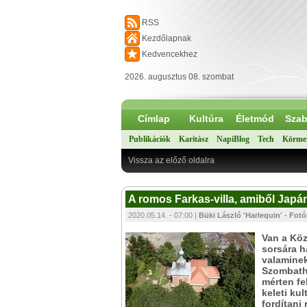
RSS
Kezdőlapnak
Kedvencekhez
2026. augusztus 08. szombat
Címlap
Kultúra
Életmód
Szab
Publikációk
Karitász
NapiBlog
Tech
Körme
Vissza az előző oldalra
A romos Farkas-villa, amiből Japá
2020.05.14. - 07:00 |
Büki László 'Harlequin' - Fot
Van a Köz
sorsára h
valaminek
Szombathe
mérten fe
keleti ku
fordítani