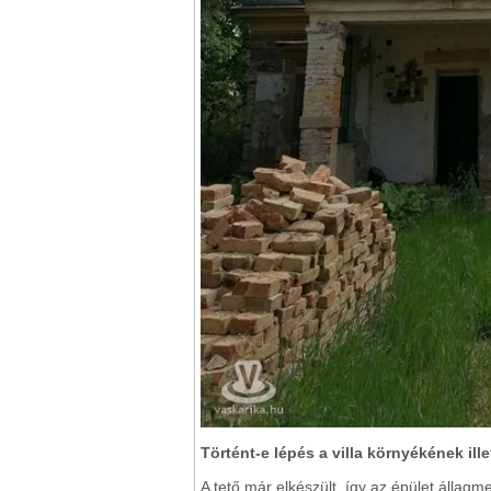
Történt-e lépés a villa környékének ill
A tető már elkészült, így az épület álla