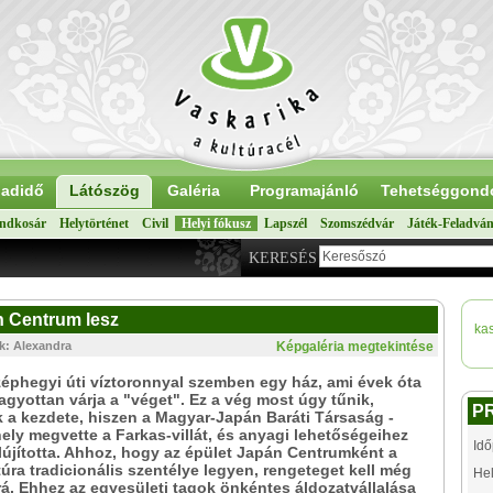
adidő
Látószög
Galéria
Programajánló
Tehetséggond
ndkosár
Helytörténet
Civil
Helyi fókusz
Lapszél
Szomszédvár
Játék-Feladvá
KERESÉS
n Centrum lesz
ka
ók: Alexandra
Képgaléria megtekintése
éphegyi úti víztoronnyal szemben egy ház, ami évek óta
agyottan várja a "véget". Ez a vég most úgy tűnik,
P
 a kezdete, hiszen a Magyar-Japán Baráti Társaság -
ly megvette a Farkas-villát, és anyagi lehetőségeihez
Idő
lújította. Ahhoz, hogy az épület Japán Centrumként a
ltúra tradicionális szentélye legyen, rengeteget kell még
Hel
 rá. Ehhez az egyesületi tagok önkéntes áldozatvállalása