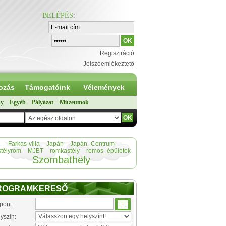
BELÉPÉS
:
Regisztráció
Jelszóemlékeztető
ozás
Támogatóink
Vélemények
ny
Egyéb
Pályázat
Múzeumok
Farkas-villa
Japán
Japán_Centrum
stélyrom
MJBT
romkastély
romos_épületek
Szombathely
ROGRAMKERESŐ
pont:
yszín: