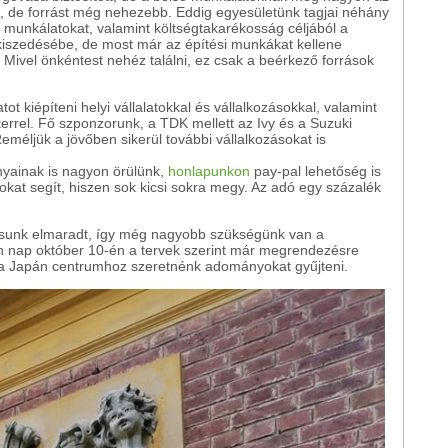
lni, de forrást még nehezebb. Eddig egyesületünk tagjai néhány
 munkálatokat, valamint költségtakarékosság céljából a
iszedésébe, de most már az építési munkákat kellene
Mivel önkéntest nehéz találni, ez csak a beérkező források
ot kiépíteni helyi vállalatokkal és vállalkozásokkal, valamint
errel. Fő szponzorunk, a TDK mellett az Ivy és a Suzuki
méljük a jövőben sikerül további vállalkozásokat is
ainak is nagyon örülünk,
honlapunkon
pay-pal lehetőség is
sokat segít, hiszen sok kicsi sokra megy. Az adó egy százalék
lításunk elmaradt, így még nagyobb szükségünk van a
 nap október 10-én a tervek szerint már megrendezésre
s a Japán centrumhoz szeretnénk adományokat gyűjteni.