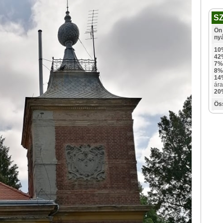
S
Ön 
ny
10
42
7%
8%
14
ára
20
Ös