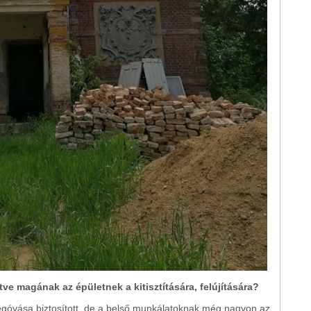
etve magának az épületnek a kitisztítására, felújítására?
gmegóvása biztosított, de a belső munkálatoknak még nagyon az