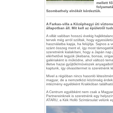
mellett f
folyamatá
Szombathely elnökét kérdeztük.
A Farkas-villa a Középhegyi úti víztor
állapotban áll. Mit kell az épületről t
A villát valóban hosszú évekig hajléktala
tervek még arról szóltak, hogy egyesület
használatba kapja, ha felújítja. Sajnos a v
szánt összeg ment el, így most támogatók
szeretnénk kialakítani, hogy a Japán nap 
elérhetővé tegyük (ikebana, bonsai, origami
galériaként is működne, ahol változó tema
illetve hazai gyűjtők/művészek anyagaibó
kaptunk, így olvasótermet is szeretnénk lé
Mivel a régióban nincs hasonló létesítmé
magyar, de a nemzetközi közönség érdekl
intézmény egyébként Krakkóban található. T
A Centrum egyébként nem csak a Magyar-
Partnereinknek is szeretnénk egy helyszín
ATARU, a Kék Holló Színtársulat velünk e