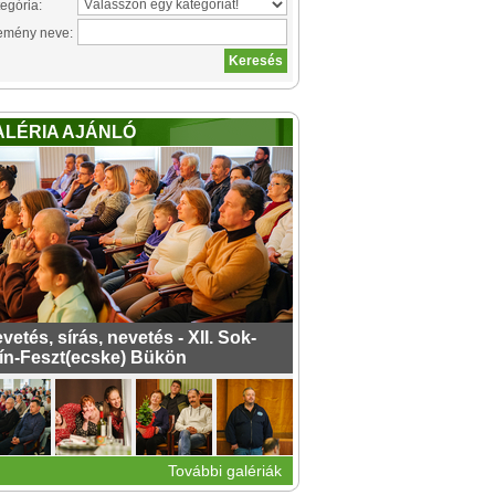
egória:
emény neve:
ALÉRIA AJÁNLÓ
vetés, sírás, nevetés - XII. Sok-
ín-Feszt(ecske) Bükön
További galériák